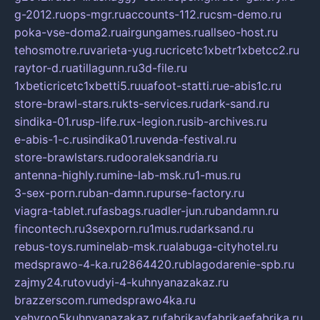
g-2012.ru
ops-mgr.ru
accounts-112.ru
csm-demo.ru
poka-vse-doma2.ru
airgungames.ru
allseo-host.ru
tehosmotre.ru
varieta-yug.ru
cricetc1xbetr1xbetcc2.ru
raytor-d.ru
atillagunn.ru
3d-file.ru
1xbeticricetc1xbetti5.ru
uafoot-statti.ru
e-abis1c.ru
store-brawl-stars.ru
kts-services.ru
dark-sand.ru
sindika-01.ru
sp-life.ru
x-legion.ru
sib-archives.ru
e-abis-1-c.ru
sindika01.ru
venda-festival.ru
store-brawlstars.ru
dooraleksandria.ru
antenna-highly.ru
mine-lab-msk.ru
1-mus.ru
3-sex-porn.ru
ban-damn.ru
purse-factory.ru
viagra-tablet.ru
fasbags.ru
adler-jun.ru
bandamn.ru
fincontech.ru
3sexporn.ru
1mus.ru
darksand.ru
rebus-toys.ru
minelab-msk.ru
alabuga-cityhotel.ru
medsprawo-4-ka.ru
2864420.ru
blagodarenie-spb.ru
zajmy24.ru
tovudyi-4-kuhnyanazakaz.ru
brazzerscom.ru
medsprawo4ka.ru
xehyroo5kuhnyanazakaz.ru
fabrikayfabrikaefabrika.ru