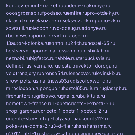
korolevremont-market.ru
budem-znakomye.ru
oooagrosnab.ru
fpodaso.ru
emfire.ru
pro-otdelky.ru
ukrasotki.ru
seksuzbek.ru
seks-uzbek.ru
porno-vk.ru
sovratili.ru
olecoon.ru
vd-dosug.ru
adonyev.ru
rbc-news.ru
porno-skvirt.ru
krospr.ru
13autor-kolonka.ru
sormol.ru
2rich.ru
hostel-65.ru
hostserve.ru
porno-na-russkom.ru
mishinlab.ru
neznobi.ru
bigfatcc.ru
habble.ru
starbucksvia.ru
delfinet.ru
silvernano.ru
elestal.ru
vektor-doroga.ru
velotrenajery.ru
pronso54.ru
lenasever.ru
lovinskix.ru
show-pets.ru
smartnews03.ru
discofoxworld.ru
miraclecoon.ru
pongup.ru
hostel65.ru
liura.ru
glasspb.ru
firehunters.ru
gribowo.ru
gnalis.ru
bulkitula.ru
hometown-france.ru
1-xbeticricetc-1-xbetti-5.ru
shop-garena.ru
cricetc-1-xbetr-1-xbetcc-2.ru
one-life-story.ru
top-halyava.ru
accounts112.ru
poka-vse-doma-2.ru
3-d-file.ru
hahahaharms.ru
g2012.ru
tst-1.ru
shaggy-cat.ru
opsmgr.ru
ev-gallery.ru