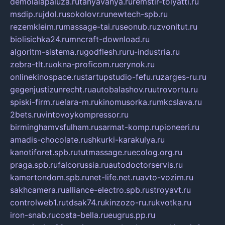
demolalapaluza.ru
tanyavanya.ru
remstir-tolyatti.ru
msdip.ru
jdol.ru
sokolovr.ru
newtech-spb.ru
rezemkleim.ru
massage-tai.ru
seonub.ru
zvonitut.ru
biolisichka24.ru
mncraft-download.ru
algoritm-sistema.ru
godflesh.ru
ru-industria.ru
zebra-tlt.ru
okna-proficom.ru
erynok.ru
onlinekinospace.ru
startupstudio-fefu.ru
zarges-ru.ru
gegenjustizunrecht.ru
autobalashov.ru
utrovortu.ru
spiski-firm.ru
elara-m.ru
kinomusorka.ru
mkcslava.ru
2bets.ru
vintovoykompressor.ru
birminghamvsfulham.ru
sarmat-komp.ru
pioneeri.ru
amadis-chocolate.ru
shkurki-karakulya.ru
kanotiforet.spb.ru
tutmassage.ru
ecolog.org.ru
praga.spb.ru
falcorussia.ru
autodoctorservis.ru
kamertondom.spb.ru
net-life.net.ru
avto-vozim.ru
sakhcamera.ru
alliance-electro.spb.ru
stroyavt.ru
controlweb1.ru
tdsak74.ru
kinzozo-ru.ru
kvotka.ru
iron-snab.ru
costa-bella.ru
eugrus.pp.ru