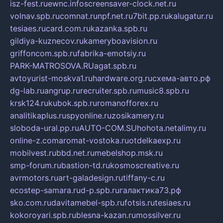
isz-fest.ru
ewnc.info
screensaver-clock.net.ru
volnav.spb.ru
comnat.ru
npf.net.ru
7bit.pp.ru
kalugatur.ru
tesiaes.ru
card.com.ru
kazanka.spb.ru
gildiya-kuznecov.ru
kameryboavision.ru
griffoncom.spb.ru
fabrika-emotsiy.ru
PARK-MATROSOVA.RU
agat.spb.ru
avtoyurist-moskva1.ru
hardware.org.ru
схема-авто.рф
dg-lab.ru
angrup.ru
recruiter.spb.ru
music8.spb.ru
krsk124.ru
kubok.spb.ru
romanofforex.ru
analitikaplus.ru
spyonline.ru
zosikamery.ru
sloboda-ural.pp.ru
AUTO-COM.SU
hohota.net
alimy.ru
online-z.com
aromat-vostoka.ru
otdelkaexp.ru
mobilvest.ru
bbd.net.ru
mebelshop.msk.ru
smp-forum.ru
bastion-td.ru
kosmoscreative.ru
avrmotors.ru
art-galadesign.ru
tiffany-c.ru
ecostep-samara.ru
d-p.spb.ru
галактика73.рф
sko.com.ru
davitamebel-spb.ru
fotsis.ru
tesiaes.ru
kokoroyari.spb.ru
blesna-kazan.ru
mossilver.ru