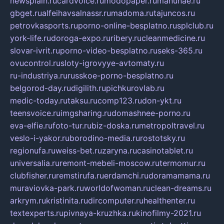
newsplain.ru
cardvoice.ru
modopaper.ru
manunae.ru
gbget.ru
alfeihavsalnassr.ru
madoma.ru
tajuncos.ru
petrovkasports.ru
porno-online-besplatno.ru
splclub.ru
york-life.ru
doroga-expo.ru
ribery.ru
cleanmedicine.ru
slovar-ivrit.ru
porno-video-besplatno.ru
seks-365.ru
ovucontrol.ru
sloty-igrovyye-avtomaty.ru
ru-industriya.ru
russkoe-porno-besplatno.ru
belgorod-day.ru
digilith.ru
pichkurovlab.ru
medic-today.ru
taksu.ru
comp123.ru
don-ykt.ru
teensvoice.ru
imgsharing.ru
domashnee-porno.ru
eva-elfie.ru
foto-tur.ru
biz-doska.ru
metropoltravel.ru
veslo-i-yakor.ru
borodino-media.ru
rostotsky.ru
regionufa.ru
weiss-bet.ru
zaryna.ru
casinotablet.ru
universalia.ru
remont-mebeli-moscow.ru
termomur.ru
clubfisher.ru
remstirufa.ru
erdamchi.ru
doramamama.ru
muraviovka-park.ru
worldofwoman.ru
clean-dreams.ru
arkrym.ru
kristinita.ru
dircomputer.ru
healthenter.ru
textexperts.ru
pivnaya-kruzhka.ru
kinofilmy-2021.ru