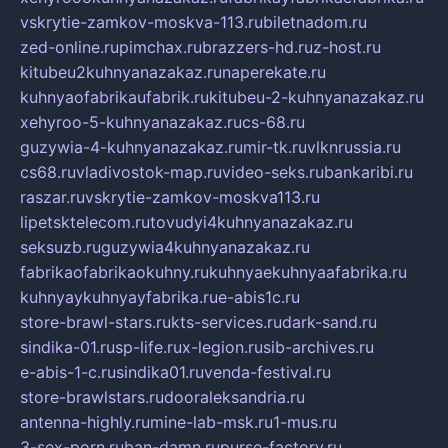
vskrytie-zamkov-moskva-113.ru
biletnadom.ru
zed-online.ru
pimchax.ru
brazzers-hd.ru
z-host.ru
kitubeu2kuhnyanazakaz.ru
naperekate.ru
kuhnyaofabrikaufabrik.ru
kitubeu-2-kuhnyanazakaz.ru
xehyroo-5-kuhnyanazakaz.ru
cs-68.ru
guzywia-4-kuhnyanazakaz.ru
mir-tk.ru
vlknrussia.ru
cs68.ru
vladivostok-map.ru
video-seks.ru
bankaribi.ru
raszar.ru
vskrytie-zamkov-moskva113.ru
lipetsktelecom.ru
tovudyi4kuhnyanazakaz.ru
seksuzb.ru
guzywia4kuhnyanazakaz.ru
fabrikaofabrikaokuhny.ru
kuhnyaekuhnyaafabrika.ru
kuhnyaykuhnyayfabrika.ru
e-abis1c.ru
store-brawl-stars.ru
kts-services.ru
dark-sand.ru
sindika-01.ru
sp-life.ru
x-legion.ru
sib-archives.ru
e-abis-1-c.ru
sindika01.ru
venda-festival.ru
store-brawlstars.ru
dooraleksandria.ru
antenna-highly.ru
mine-lab-msk.ru
1-mus.ru
3-sex-porn.ru
ban-damn.ru
purse-factory.ru