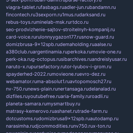
viagra-tablet.ru
fasbags.ru
adler-jun.ru
bandamn.ru
fincontech.ru
3sexporn.ru
1mus.ru
darksand.ru
rebus-toys.ru
minelab-msk.ru
rtdco.ru
seo-prodvizhenie-sajtov-stroitelnyh-kompanij.ru
card-voice.ru
rulonnyygazon177.ru
snow-guard.ru
domizbrusa-9x12spb.ru
demaholding.ru
aalse.ru
a380club.ru
argentinamia.ru
perkoka.ru
movie-one.ru
perk-oka.ru
g-octopus.ru
sibarchives.ru
andreislyusar.ru
naruto-x.ru
pursefactory.ru
tor-lyubov-i-grom.ru
spayderhed-2022.ru
movieone.ru
evro-dez.ru
webamator.ru
ma-absolut1.ru
avtopomosch27.ru
nv-750.ru
news-plain.ru
nertansaga.ru
delanalad.ru
dizfiles.ru
youtubefree.ru
aria-family.ru
roadli.ru
planeta-samara.ru
mysmartbuy.ru
matrasy-kemerovo.ru
ashanet.ru
trade-farm.ru
dotcustoms.ru
domizbrusa9x12spb.ru
autodamp.ru
narasimha.ru
djcommodities.ru
nv750.ru
x-ton.ru