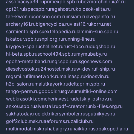
associaciya39.ru
primexpo.spb.ru
bezmorchin.ru
ia2.ru
cpt21.ru
ispecspb.ru
regahost.ru
kolosok-elita.ru
tae-kwon.ru
consrio.com.ru
insiam.ru
avegainfo.ru
archery161.ru
bigencyclica.ru
vlast16.ru
korru.net
sarmiento.spb.su
extelopedia.ru
lammin-suo.spb.ru
iskatour.spb.ru
snpi.org.ru
running-line.ru
krygeva-spa.ru
chel.net.ru
rust-loco.ru
dugshop.ru
hl-beta.spb.ru
school494.spb.ru
mymubaby.ru
epoha-metalband.ru
ngr.spb.ru
rusgosnews.com
dieselvostok.ru
24hostel.msk.ru
w-dev.ru
f-ship.ru
regsmi.ru
filmnetwork.ru
malinasp.ru
kinosvin.ru
h2o-salon.ru
malutkayork.ru
deltaprim.spb.ru
tango-perm.ru
gooddir.ru
sgv.su
multiki-online.com
webkrasotki.com
cherinvest.ru
detskiy-ostrov.ru
ankou.spb.ru
alvesta1.ru
pdf-creator.ru
nix-files.org.ru
sakhatoday.ru
elektrikersymboler.ru
sputnikyes.ru
golf2club.msk.ru
aeforums.ru
zallclub.ru
multimodal.msk.ru
habaigry.ru
haikko.ru
sobakopedia.ru