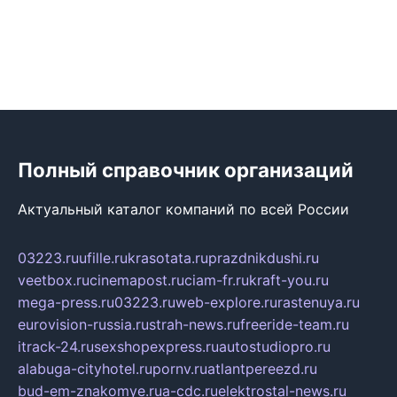
Полный справочник организаций
Актуальный каталог компаний по всей России
03223.ru
ufille.ru
krasotata.ru
prazdnikdushi.ru
veetbox.ru
cinemapost.ru
ciam-fr.ru
kraft-you.ru
mega-press.ru
03223.ru
web-explore.ru
rastenuya.ru
eurovision-russia.ru
strah-news.ru
freeride-team.ru
itrack-24.ru
sexshopexpress.ru
autostudiopro.ru
alabuga-cityhotel.ru
pornv.ru
atlantpereezd.ru
bud-em-znakomye.ru
a-cdc.ru
elektrostal-news.ru