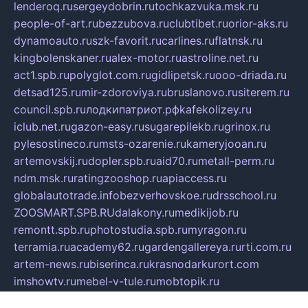
lenderoq.ru
sergeydobrin.ru
tochkazvuka.msk.ru
people-of-art.ru
bezzubova.ru
clubtibet.ru
orior-aks.ru
dynamoauto.ru
szk-favorit.ru
carlines.ru
flatnsk.ru
kingbolenskaner.ru
alex-motor.ru
astroline.net.ru
act1.spb.ru
polyglot.com.ru
gidlipetsk.ru
ooo-driada.ru
detsad125.ru
mir-zdoroviya.ru
bruslanovo.ru
siterem.ru
council.spb.ru
лодкипатриот.рф
kafekolizey.ru
iclub.net.ru
gazon-easy.ru
sugarepilekb.ru
grinox.ru
pylesostineco.ru
msts-ozarenie.ru
kameryjooan.ru
artemovskij.ru
dopler.spb.ru
aid70.ru
metall-perm.ru
ndm.msk.ru
ratingzooshop.ru
apiaccess.ru
globalautotrade.info
bezverhovskoe.ru
drsschool.ru
ZOOSMART.SPB.RU
dalakony.ru
medikijob.ru
remontt.spb.ru
photostudia.spb.ru
myragon.ru
terramia.ru
academy62.ru
gardengallereya.ru
rti.com.ru
artem-news.ru
biserinca.ru
krasnodarkurort.com
imshowtv.ru
mebel-v-tule.ru
mobtopik.ru
pcsecurity.net.ru
tool-sib.ru
multimetrunit.ru
sp-tour.ru