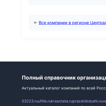
←
Все компании в регионе Центр
Полный справочник организац
Актуальный каталог компаний по всей Рос
03223.ru
ufille.ru
krasotata.ru
prazdnikdushi.ru
v