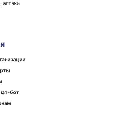
, аптеки
ми
ганизаций
арты
и
чат-бот
онам