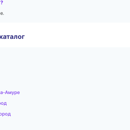
е?
е.
каталог
на-Амуре
род
город