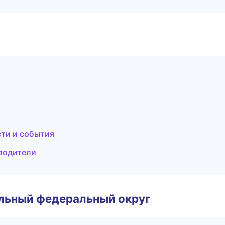
сти и события
еводители
альный федеральный округ