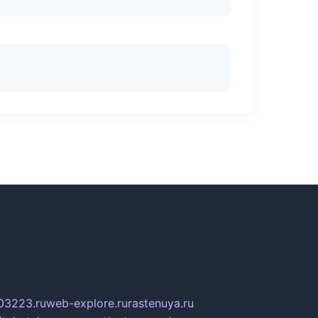
03223.ru
web-explore.ru
rastenuya.ru