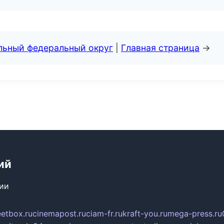
альный федеральный округ
|
Главная страница
→
ий
сии
eetbox.ru
cinemapost.ru
ciam-fr.ru
kraft-you.ru
mega-press.ru