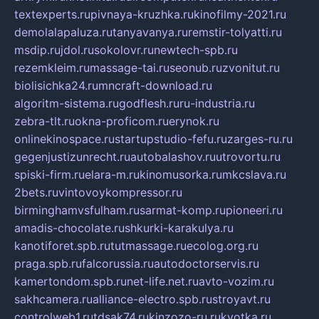
textexperts.ru
pivnaya-kruzhka.ru
kinofilmy-2021.ru
demolalapaluza.ru
tanyavanya.ru
remstir-tolyatti.ru
msdip.ru
jdol.ru
sokolovr.ru
newtech-spb.ru
rezemkleim.ru
massage-tai.ru
seonub.ru
zvonitut.ru
biolisichka24.ru
mncraft-download.ru
algoritm-sistema.ru
godflesh.ru
ru-industria.ru
zebra-tlt.ru
okna-proficom.ru
erynok.ru
onlinekinospace.ru
startupstudio-fefu.ru
zarges-ru.ru
gegenjustizunrecht.ru
autobalashov.ru
utrovortu.ru
spiski-firm.ru
elara-m.ru
kinomusorka.ru
mkcslava.ru
2bets.ru
vintovoykompressor.ru
birminghamvsfulham.ru
sarmat-komp.ru
pioneeri.ru
amadis-chocolate.ru
shkurki-karakulya.ru
kanotiforet.spb.ru
tutmassage.ru
ecolog.org.ru
praga.spb.ru
falcorussia.ru
autodoctorservis.ru
kamertondom.spb.ru
net-life.net.ru
avto-vozim.ru
sakhcamera.ru
alliance-electro.spb.ru
stroyavt.ru
controlweb1.ru
tdsak74.ru
kinzozo-ru.ru
kvotka.ru