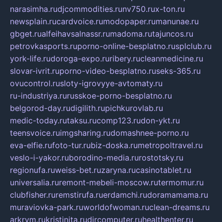
narasimha.ru
djcommodities.ru
nv750.ru
x-ton.ru
newsplain.ru
cardvoice.ru
modopaper.ru
manunae.ru
gbget.ru
alfeihavsalnassr.ru
madoma.ru
tajuncos.ru
petrovkasports.ru
porno-online-besplatno.ru
splclub.ru
york-life.ru
doroga-expo.ru
ribery.ru
cleanmedicine.ru
slovar-ivrit.ru
porno-video-besplatno.ru
seks-365.ru
ovucontrol.ru
sloty-igrovyye-avtomaty.ru
ru-industriya.ru
russkoe-porno-besplatno.ru
belgorod-day.ru
digilith.ru
pichkurovlab.ru
medic-today.ru
taksu.ru
comp123.ru
don-ykt.ru
teensvoice.ru
imgsharing.ru
domashnee-porno.ru
eva-elfie.ru
foto-tur.ru
biz-doska.ru
metropoltravel.ru
veslo-i-yakor.ru
borodino-media.ru
rostotsky.ru
regionufa.ru
weiss-bet.ru
zaryna.ru
casinotablet.ru
universalia.ru
remont-mebeli-moscow.ru
termomur.ru
clubfisher.ru
remstirufa.ru
erdamchi.ru
doramamama.ru
muraviovka-park.ru
worldofwoman.ru
clean-dreams.ru
arkrym.ru
kristinita.ru
dircomputer.ru
healthenter.ru