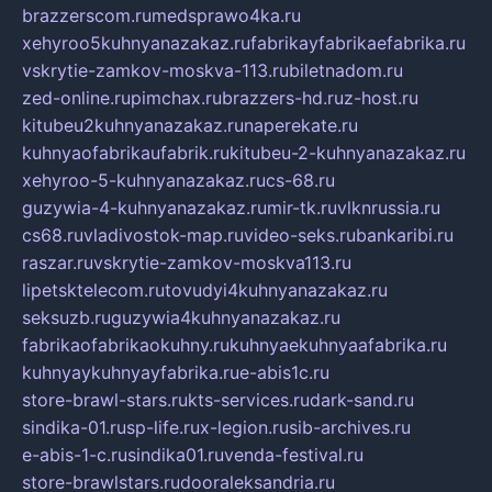
brazzerscom.ru
medsprawo4ka.ru
xehyroo5kuhnyanazakaz.ru
fabrikayfabrikaefabrika.ru
vskrytie-zamkov-moskva-113.ru
biletnadom.ru
zed-online.ru
pimchax.ru
brazzers-hd.ru
z-host.ru
kitubeu2kuhnyanazakaz.ru
naperekate.ru
kuhnyaofabrikaufabrik.ru
kitubeu-2-kuhnyanazakaz.ru
xehyroo-5-kuhnyanazakaz.ru
cs-68.ru
guzywia-4-kuhnyanazakaz.ru
mir-tk.ru
vlknrussia.ru
cs68.ru
vladivostok-map.ru
video-seks.ru
bankaribi.ru
raszar.ru
vskrytie-zamkov-moskva113.ru
lipetsktelecom.ru
tovudyi4kuhnyanazakaz.ru
seksuzb.ru
guzywia4kuhnyanazakaz.ru
fabrikaofabrikaokuhny.ru
kuhnyaekuhnyaafabrika.ru
kuhnyaykuhnyayfabrika.ru
e-abis1c.ru
store-brawl-stars.ru
kts-services.ru
dark-sand.ru
sindika-01.ru
sp-life.ru
x-legion.ru
sib-archives.ru
e-abis-1-c.ru
sindika01.ru
venda-festival.ru
store-brawlstars.ru
dooraleksandria.ru