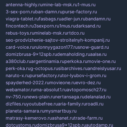
antenna-highly.ru
mine-lab-msk.ru
1-mus.ru
3-sex-porn.ru
ban-damn.ru
purse-factory.ru
viagra-tablet.ru
fasbags.ru
adler-jun.ru
bandamn.ru
fincontech.ru
3sexporn.ru
1mus.ru
darksand.ru
rebus-toys.ru
minelab-msk.ru
rtdco.ru
seo-prodvizhenie-sajtov-stroitelnyh-kompanij.ru
card-voice.ru
rulonnyygazon177.ru
snow-guard.ru
domizbrusa-9x12spb.ru
demaholding.ru
aalse.ru
a380club.ru
argentinamia.ru
perkoka.ru
movie-one.ru
perk-oka.ru
g-octopus.ru
sibarchives.ru
andreislyusar.ru
naruto-x.ru
pursefactory.ru
tor-lyubov-i-grom.ru
spayderhed-2022.ru
movieone.ru
evro-dez.ru
webamator.ru
ma-absolut1.ru
avtopomosch27.ru
nv-750.ru
news-plain.ru
nertansaga.ru
delanalad.ru
dizfiles.ru
youtubefree.ru
aria-family.ru
roadli.ru
planeta-samara.ru
mysmartbuy.ru
matrasy-kemerovo.ru
ashanet.ru
trade-farm.ru
dotcustoms.ru
domizbrusa9x12spb.ru
autodamp.ru