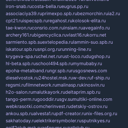
iron-snab.ru
costa-bella.ru
eugrus.pp.ru
associaciya39.ru
primexpo.spb.ru
bezmorchin.ru
ia2.ru
cpt21.ru
ispecspb.ru
regahost.ru
kolosok-elita.ru
tae-kwon.ru
consrio.com.ru
insiam.ru
avegainfo.ru
archery161.ru
bigencyclica.ru
vlast16.ru
korru.net
sarmiento.spb.su
extelopedia.ru
lammin-suo.spb.ru
iskatour.spb.ru
snpi.org.ru
running-line.ru
krygeva-spa.ru
chel.net.ru
rust-loco.ru
dugshop.ru
hl-beta.spb.ru
school494.spb.ru
mymubaby.ru
epoha-metalband.ru
ngr.spb.ru
rusgosnews.com
dieselvostok.ru
24hostel.msk.ru
w-dev.ru
f-ship.ru
regsmi.ru
filmnetwork.ru
malinasp.ru
kinosvin.ru
h2o-salon.ru
malutkayork.ru
deltaprim.spb.ru
tango-perm.ru
gooddir.ru
sgv.su
multiki-online.com
webkrasotki.com
cherinvest.ru
detskiy-ostrov.ru
ankou.spb.ru
alvesta1.ru
pdf-creator.ru
nix-files.org.ru
sakhatoday.ru
elektrikersymboler.ru
sputnikyes.ru
golf2club.msk.ru
aeforums.ru
zallclub.ru