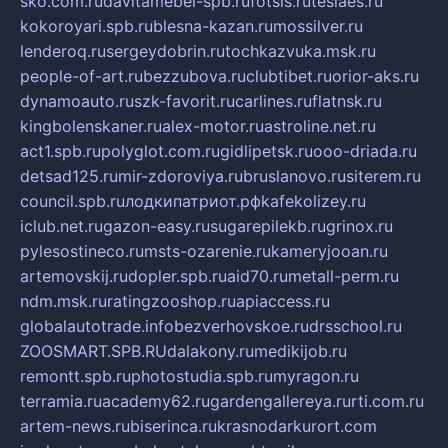
sko.com.ru
davitamebel-spb.ru
fotsis.ru
tesiaes.ru
kokoroyari.spb.ru
blesna-kazan.ru
mossilver.ru
lenderoq.ru
sergeydobrin.ru
tochkazvuka.msk.ru
people-of-art.ru
bezzubova.ru
clubtibet.ru
orior-aks.ru
dynamoauto.ru
szk-favorit.ru
carlines.ru
flatnsk.ru
kingbolenskaner.ru
alex-motor.ru
astroline.net.ru
act1.spb.ru
polyglot.com.ru
gidlipetsk.ru
ooo-driada.ru
detsad125.ru
mir-zdoroviya.ru
bruslanovo.ru
siterem.ru
council.spb.ru
лодкипатриот.рф
kafekolizey.ru
iclub.net.ru
gazon-easy.ru
sugarepilekb.ru
grinox.ru
pylesostineco.ru
msts-ozarenie.ru
kameryjooan.ru
artemovskij.ru
dopler.spb.ru
aid70.ru
metall-perm.ru
ndm.msk.ru
ratingzooshop.ru
apiaccess.ru
globalautotrade.info
bezverhovskoe.ru
drsschool.ru
ZOOSMART.SPB.RU
dalakony.ru
medikijob.ru
remontt.spb.ru
photostudia.spb.ru
myragon.ru
terramia.ru
academy62.ru
gardengallereya.ru
rti.com.ru
artem-news.ru
biserinca.ru
krasnodarkurort.com