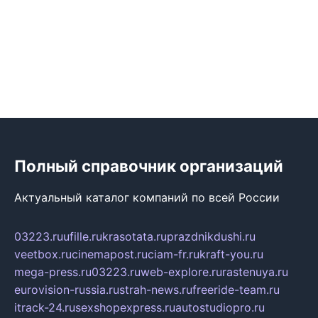
Полный справочник организаций
Актуальный каталог компаний по всей России
03223.ru
ufille.ru
krasotata.ru
prazdnikdushi.ru
veetbox.ru
cinemapost.ru
ciam-fr.ru
kraft-you.ru
mega-press.ru
03223.ru
web-explore.ru
rastenuya.ru
eurovision-russia.ru
strah-news.ru
freeride-team.ru
itrack-24.ru
sexshopexpress.ru
autostudiopro.ru