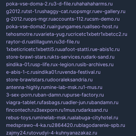
poka-vse-doma-2.ru
3-d-file.ru
hahahaharms.ru
g2012.ru
tst-1.ru
shaggy-cat.ru
opsmgr.ru
ev-gallery.ru
g-2012.ru
ops-mgr.ru
accounts-112.ru
csm-demo.ru
poka-vse-doma2.ru
airgungames.ru
allseo-host.ru
tehosmotre.ru
varieta-yug.ru
cricetc1xbetr1xbetcc2.ru
raytor-d.ru
atillagunn.ru
3d-file.ru
1xbeticricetc1xbetti5.ru
uafoot-statti.ru
e-abis1c.ru
store-brawl-stars.ru
kts-services.ru
dark-sand.ru
sindika-01.ru
sp-life.ru
x-legion.ru
sib-archives.ru
e-abis-1-c.ru
sindika01.ru
venda-festival.ru
store-brawlstars.ru
dooraleksandria.ru
antenna-highly.ru
mine-lab-msk.ru
1-mus.ru
3-sex-porn.ru
ban-damn.ru
purse-factory.ru
viagra-tablet.ru
fasbags.ru
adler-jun.ru
bandamn.ru
fincontech.ru
3sexporn.ru
1mus.ru
darksand.ru
rebus-toys.ru
minelab-msk.ru
alabuga-cityhotel.ru
medsprawo-4-ka.ru
2864420.ru
blagodarenie-spb.ru
zajmy24.ru
tovudyi-4-kuhnyanazakaz.ru