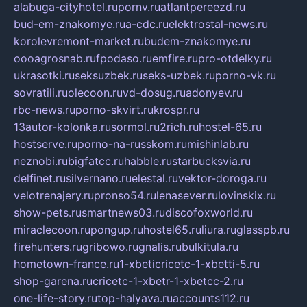
alabuga-cityhotel.ru
pornv.ru
atlantpereezd.ru
bud-em-znakomye.ru
a-cdc.ru
elektrostal-news.ru
korolevremont-market.ru
budem-znakomye.ru
oooagrosnab.ru
fpodaso.ru
emfire.ru
pro-otdelky.ru
ukrasotki.ru
seksuzbek.ru
seks-uzbek.ru
porno-vk.ru
sovratili.ru
olecoon.ru
vd-dosug.ru
adonyev.ru
rbc-news.ru
porno-skvirt.ru
krospr.ru
13autor-kolonka.ru
sormol.ru
2rich.ru
hostel-65.ru
hostserve.ru
porno-na-russkom.ru
mishinlab.ru
neznobi.ru
bigfatcc.ru
habble.ru
starbucksvia.ru
delfinet.ru
silvernano.ru
elestal.ru
vektor-doroga.ru
velotrenajery.ru
pronso54.ru
lenasever.ru
lovinskix.ru
show-pets.ru
smartnews03.ru
discofoxworld.ru
miraclecoon.ru
pongup.ru
hostel65.ru
liura.ru
glasspb.ru
firehunters.ru
gribowo.ru
gnalis.ru
bulkitula.ru
hometown-france.ru
1-xbeticricetc-1-xbetti-5.ru
shop-garena.ru
cricetc-1-xbetr-1-xbetcc-2.ru
one-life-story.ru
top-halyava.ru
accounts112.ru