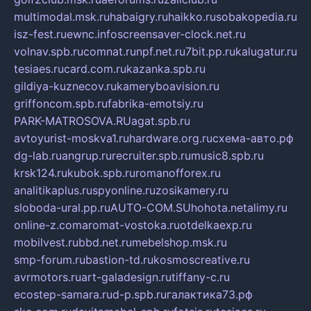
multimodal.msk.ru
habaigry.ru
haikko.ru
sobakopedia.ru
isz-fest.ru
ewnc.info
screensaver-clock.net.ru
volnav.spb.ru
comnat.ru
npf.net.ru
7bit.pp.ru
kalugatur.ru
tesiaes.ru
card.com.ru
kazanka.spb.ru
gildiya-kuznecov.ru
kameryboavision.ru
griffoncom.spb.ru
fabrika-emotsiy.ru
PARK-MATROSOVA.RU
agat.spb.ru
avtoyurist-moskva1.ru
hardware.org.ru
схема-авто.рф
dg-lab.ru
angrup.ru
recruiter.spb.ru
music8.spb.ru
krsk124.ru
kubok.spb.ru
romanofforex.ru
analitikaplus.ru
spyonline.ru
zosikamery.ru
sloboda-ural.pp.ru
AUTO-COM.SU
hohota.net
alimy.ru
online-z.com
aromat-vostoka.ru
otdelkaexp.ru
mobilvest.ru
bbd.net.ru
mebelshop.msk.ru
smp-forum.ru
bastion-td.ru
kosmoscreative.ru
avrmotors.ru
art-galadesign.ru
tiffany-c.ru
ecostep-samara.ru
d-p.spb.ru
галактика73.рф