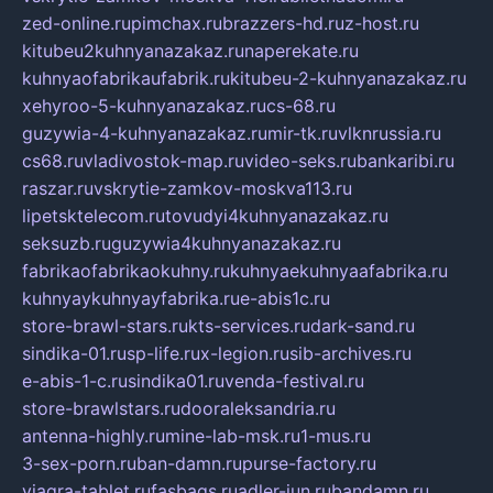
zed-online.ru
pimchax.ru
brazzers-hd.ru
z-host.ru
kitubeu2kuhnyanazakaz.ru
naperekate.ru
kuhnyaofabrikaufabrik.ru
kitubeu-2-kuhnyanazakaz.ru
xehyroo-5-kuhnyanazakaz.ru
cs-68.ru
guzywia-4-kuhnyanazakaz.ru
mir-tk.ru
vlknrussia.ru
cs68.ru
vladivostok-map.ru
video-seks.ru
bankaribi.ru
raszar.ru
vskrytie-zamkov-moskva113.ru
lipetsktelecom.ru
tovudyi4kuhnyanazakaz.ru
seksuzb.ru
guzywia4kuhnyanazakaz.ru
fabrikaofabrikaokuhny.ru
kuhnyaekuhnyaafabrika.ru
kuhnyaykuhnyayfabrika.ru
e-abis1c.ru
store-brawl-stars.ru
kts-services.ru
dark-sand.ru
sindika-01.ru
sp-life.ru
x-legion.ru
sib-archives.ru
e-abis-1-c.ru
sindika01.ru
venda-festival.ru
store-brawlstars.ru
dooraleksandria.ru
antenna-highly.ru
mine-lab-msk.ru
1-mus.ru
3-sex-porn.ru
ban-damn.ru
purse-factory.ru
viagra-tablet.ru
fasbags.ru
adler-jun.ru
bandamn.ru