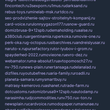
fincontech.ru
3sexporn.ru
1mus.ru
darksand.ru
rebus-toys.ru
minelab-msk.ru
rtdco.ru
seo-prodvizhenie-sajtov-stroitelnyh-kompanij.ru
card-voice.ru
rulonnyygazon177.ru
snow-guard.ru
domizbrusa-9x12spb.ru
demaholding.ru
aalse.ru
a380club.ru
argentinamia.ru
perkoka.ru
movie-one.ru
perk-oka.ru
g-octopus.ru
sibarchives.ru
andreislyusar.ru
naruto-x.ru
pursefactory.ru
tor-lyubov-i-grom.ru
spayderhed-2022.ru
movieone.ru
evro-dez.ru
webamator.ru
ma-absolut1.ru
avtopomosch27.ru
nv-750.ru
news-plain.ru
nertansaga.ru
delanalad.ru
dizfiles.ru
youtubefree.ru
aria-family.ru
roadli.ru
planeta-samara.ru
mysmartbuy.ru
matrasy-kemerovo.ru
ashanet.ru
trade-farm.ru
dotcustoms.ru
domizbrusa9x12spb.ru
autodamp.ru
narasimha.ru
djcommodities.ru
nv750.ru
x-ton.ru
newsplain.ru
cardvoice.ru
modopaper.ru
manunae.ru
gbget.ru
alfeihavsalnassr.ru
madoma.ru
tajuncos.ru