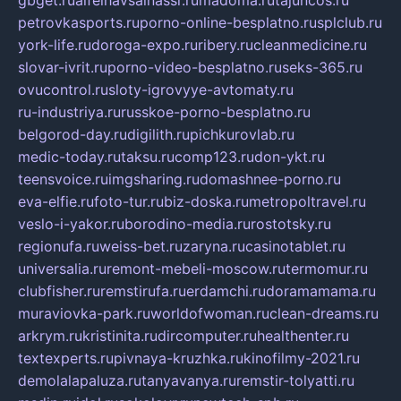
petrovkasports.ru
porno-online-besplatno.ru
splclub.ru
york-life.ru
doroga-expo.ru
ribery.ru
cleanmedicine.ru
slovar-ivrit.ru
porno-video-besplatno.ru
seks-365.ru
ovucontrol.ru
sloty-igrovyye-avtomaty.ru
ru-industriya.ru
russkoe-porno-besplatno.ru
belgorod-day.ru
digilith.ru
pichkurovlab.ru
medic-today.ru
taksu.ru
comp123.ru
don-ykt.ru
teensvoice.ru
imgsharing.ru
domashnee-porno.ru
eva-elfie.ru
foto-tur.ru
biz-doska.ru
metropoltravel.ru
veslo-i-yakor.ru
borodino-media.ru
rostotsky.ru
regionufa.ru
weiss-bet.ru
zaryna.ru
casinotablet.ru
universalia.ru
remont-mebeli-moscow.ru
termomur.ru
clubfisher.ru
remstirufa.ru
erdamchi.ru
doramamama.ru
muraviovka-park.ru
worldofwoman.ru
clean-dreams.ru
arkrym.ru
kristinita.ru
dircomputer.ru
healthenter.ru
textexperts.ru
pivnaya-kruzhka.ru
kinofilmy-2021.ru
demolalapaluza.ru
tanyavanya.ru
remstir-tolyatti.ru