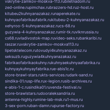
vskrytie-zamkov-moskva-113.ru
biletnadom.ru
zed-online.ru
pimchax.ru
brazzers-hd.ru
z-host.ru
kitubeu2kuhnyanazakaz.ru
naperekate.ru
kuhnyaofabrikaufabrik.ru
kitubeu-2-kuhnyanazakaz.ru
xehyroo-5-kuhnyanazakaz.ru
cs-68.ru
guzywia-4-kuhnyanazakaz.ru
mir-tk.ru
vlknrussia.ru
cs68.ru
vladivostok-map.ru
video-seks.ru
bankaribi.ru
raszar.ru
vskrytie-zamkov-moskva113.ru
lipetsktelecom.ru
tovudyi4kuhnyanazakaz.ru
seksuzb.ru
guzywia4kuhnyanazakaz.ru
fabrikaofabrikaokuhny.ru
kuhnyaekuhnyaafabrika.ru
kuhnyaykuhnyayfabrika.ru
e-abis1c.ru
store-brawl-stars.ru
kts-services.ru
dark-sand.ru
sindika-01.ru
sp-life.ru
x-legion.ru
sib-archives.ru
e-abis-1-c.ru
sindika01.ru
venda-festival.ru
store-brawlstars.ru
dooraleksandria.ru
antenna-highly.ru
mine-lab-msk.ru
1-mus.ru
3-sex-porn.ru
ban-damn.ru
purse-factory.ru