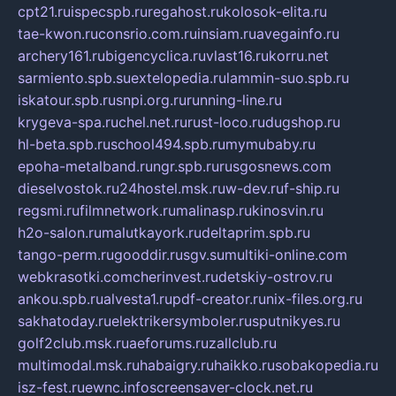
cpt21.ru
ispecspb.ru
regahost.ru
kolosok-elita.ru
tae-kwon.ru
consrio.com.ru
insiam.ru
avegainfo.ru
archery161.ru
bigencyclica.ru
vlast16.ru
korru.net
sarmiento.spb.su
extelopedia.ru
lammin-suo.spb.ru
iskatour.spb.ru
snpi.org.ru
running-line.ru
krygeva-spa.ru
chel.net.ru
rust-loco.ru
dugshop.ru
hl-beta.spb.ru
school494.spb.ru
mymubaby.ru
epoha-metalband.ru
ngr.spb.ru
rusgosnews.com
dieselvostok.ru
24hostel.msk.ru
w-dev.ru
f-ship.ru
regsmi.ru
filmnetwork.ru
malinasp.ru
kinosvin.ru
h2o-salon.ru
malutkayork.ru
deltaprim.spb.ru
tango-perm.ru
gooddir.ru
sgv.su
multiki-online.com
webkrasotki.com
cherinvest.ru
detskiy-ostrov.ru
ankou.spb.ru
alvesta1.ru
pdf-creator.ru
nix-files.org.ru
sakhatoday.ru
elektrikersymboler.ru
sputnikyes.ru
golf2club.msk.ru
aeforums.ru
zallclub.ru
multimodal.msk.ru
habaigry.ru
haikko.ru
sobakopedia.ru
isz-fest.ru
ewnc.info
screensaver-clock.net.ru