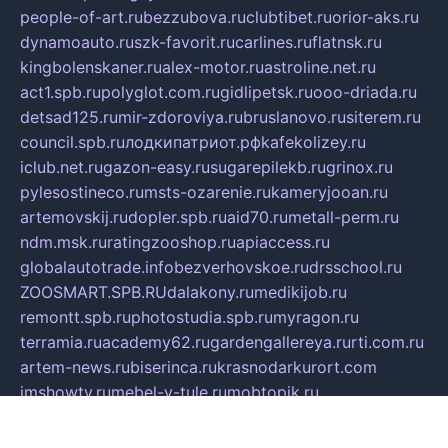
people-of-art.ru
bezzubova.ru
clubtibet.ru
orior-aks.ru
dynamoauto.ru
szk-favorit.ru
carlines.ru
flatnsk.ru
kingbolenskaner.ru
alex-motor.ru
astroline.net.ru
act1.spb.ru
polyglot.com.ru
gidlipetsk.ru
ooo-driada.ru
detsad125.ru
mir-zdoroviya.ru
bruslanovo.ru
siterem.ru
council.spb.ru
лодкипатриот.рф
kafekolizey.ru
iclub.net.ru
gazon-easy.ru
sugarepilekb.ru
grinox.ru
pylesostineco.ru
msts-ozarenie.ru
kameryjooan.ru
artemovskij.ru
dopler.spb.ru
aid70.ru
metall-perm.ru
ndm.msk.ru
ratingzooshop.ru
apiaccess.ru
globalautotrade.info
bezverhovskoe.ru
drsschool.ru
ZOOSMART.SPB.RU
dalakony.ru
medikijob.ru
remontt.spb.ru
photostudia.spb.ru
myragon.ru
terramia.ru
academy62.ru
gardengallereya.ru
rti.com.ru
artem-news.ru
biserinca.ru
krasnodarkurort.com
imshowtv.ru
mebel-v-tule.ru
mobtopik.ru
pcsecurity.net.ru
tool-sib.ru
multimetrunit.ru
sp-tour.ru
fan-cs.ru
santeh-russia.ru
symbian9.net.ru
DSHAIR.RU