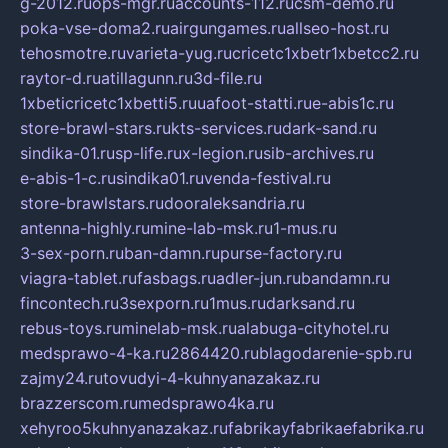
g-2012.ru
ops-mgr.ru
accounts-112.ru
csm-demo.ru
poka-vse-doma2.ru
airgungames.ru
allseo-host.ru
tehosmotre.ru
varieta-yug.ru
cricetc1xbetr1xbetcc2.ru
raytor-d.ru
atillagunn.ru
3d-file.ru
1xbeticricetc1xbetti5.ru
uafoot-statti.ru
e-abis1c.ru
store-brawl-stars.ru
kts-services.ru
dark-sand.ru
sindika-01.ru
sp-life.ru
x-legion.ru
sib-archives.ru
e-abis-1-c.ru
sindika01.ru
venda-festival.ru
store-brawlstars.ru
dooraleksandria.ru
antenna-highly.ru
mine-lab-msk.ru
1-mus.ru
3-sex-porn.ru
ban-damn.ru
purse-factory.ru
viagra-tablet.ru
fasbags.ru
adler-jun.ru
bandamn.ru
fincontech.ru
3sexporn.ru
1mus.ru
darksand.ru
rebus-toys.ru
minelab-msk.ru
alabuga-cityhotel.ru
medsprawo-4-ka.ru
2864420.ru
blagodarenie-spb.ru
zajmy24.ru
tovudyi-4-kuhnyanazakaz.ru
brazzerscom.ru
medsprawo4ka.ru
xehyroo5kuhnyanazakaz.ru
fabrikayfabrikaefabrika.ru