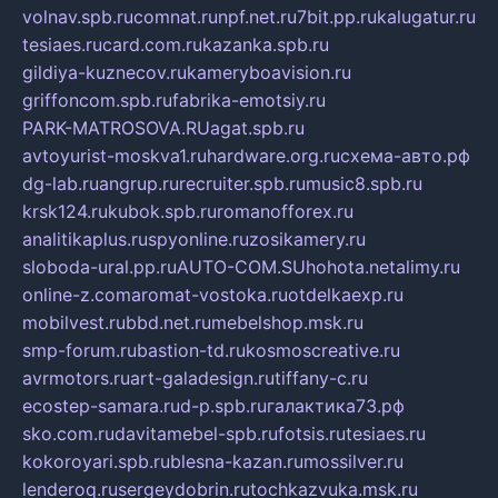
volnav.spb.ru
comnat.ru
npf.net.ru
7bit.pp.ru
kalugatur.ru
tesiaes.ru
card.com.ru
kazanka.spb.ru
gildiya-kuznecov.ru
kameryboavision.ru
griffoncom.spb.ru
fabrika-emotsiy.ru
PARK-MATROSOVA.RU
agat.spb.ru
avtoyurist-moskva1.ru
hardware.org.ru
схема-авто.рф
dg-lab.ru
angrup.ru
recruiter.spb.ru
music8.spb.ru
krsk124.ru
kubok.spb.ru
romanofforex.ru
analitikaplus.ru
spyonline.ru
zosikamery.ru
sloboda-ural.pp.ru
AUTO-COM.SU
hohota.net
alimy.ru
online-z.com
aromat-vostoka.ru
otdelkaexp.ru
mobilvest.ru
bbd.net.ru
mebelshop.msk.ru
smp-forum.ru
bastion-td.ru
kosmoscreative.ru
avrmotors.ru
art-galadesign.ru
tiffany-c.ru
ecostep-samara.ru
d-p.spb.ru
галактика73.рф
sko.com.ru
davitamebel-spb.ru
fotsis.ru
tesiaes.ru
kokoroyari.spb.ru
blesna-kazan.ru
mossilver.ru
lenderoq.ru
sergeydobrin.ru
tochkazvuka.msk.ru