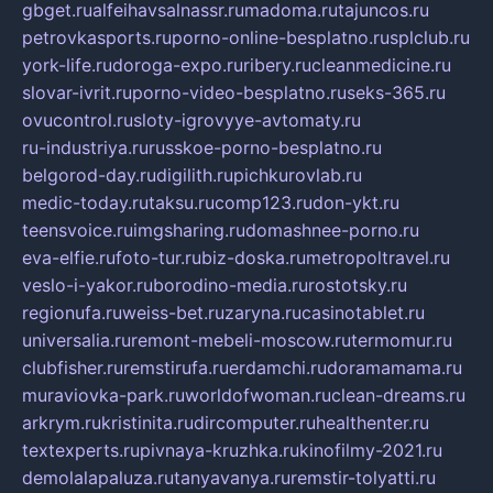
gbget.ru
alfeihavsalnassr.ru
madoma.ru
tajuncos.ru
petrovkasports.ru
porno-online-besplatno.ru
splclub.ru
york-life.ru
doroga-expo.ru
ribery.ru
cleanmedicine.ru
slovar-ivrit.ru
porno-video-besplatno.ru
seks-365.ru
ovucontrol.ru
sloty-igrovyye-avtomaty.ru
ru-industriya.ru
russkoe-porno-besplatno.ru
belgorod-day.ru
digilith.ru
pichkurovlab.ru
medic-today.ru
taksu.ru
comp123.ru
don-ykt.ru
teensvoice.ru
imgsharing.ru
domashnee-porno.ru
eva-elfie.ru
foto-tur.ru
biz-doska.ru
metropoltravel.ru
veslo-i-yakor.ru
borodino-media.ru
rostotsky.ru
regionufa.ru
weiss-bet.ru
zaryna.ru
casinotablet.ru
universalia.ru
remont-mebeli-moscow.ru
termomur.ru
clubfisher.ru
remstirufa.ru
erdamchi.ru
doramamama.ru
muraviovka-park.ru
worldofwoman.ru
clean-dreams.ru
arkrym.ru
kristinita.ru
dircomputer.ru
healthenter.ru
textexperts.ru
pivnaya-kruzhka.ru
kinofilmy-2021.ru
demolalapaluza.ru
tanyavanya.ru
remstir-tolyatti.ru