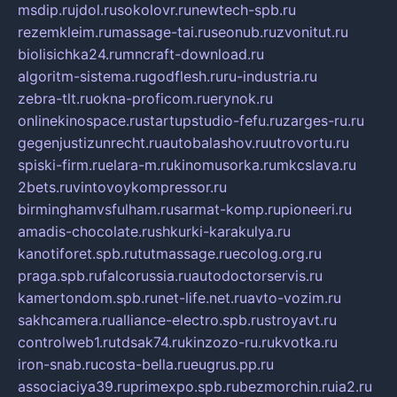
msdip.ru
jdol.ru
sokolovr.ru
newtech-spb.ru
rezemkleim.ru
massage-tai.ru
seonub.ru
zvonitut.ru
biolisichka24.ru
mncraft-download.ru
algoritm-sistema.ru
godflesh.ru
ru-industria.ru
zebra-tlt.ru
okna-proficom.ru
erynok.ru
onlinekinospace.ru
startupstudio-fefu.ru
zarges-ru.ru
gegenjustizunrecht.ru
autobalashov.ru
utrovortu.ru
spiski-firm.ru
elara-m.ru
kinomusorka.ru
mkcslava.ru
2bets.ru
vintovoykompressor.ru
birminghamvsfulham.ru
sarmat-komp.ru
pioneeri.ru
amadis-chocolate.ru
shkurki-karakulya.ru
kanotiforet.spb.ru
tutmassage.ru
ecolog.org.ru
praga.spb.ru
falcorussia.ru
autodoctorservis.ru
kamertondom.spb.ru
net-life.net.ru
avto-vozim.ru
sakhcamera.ru
alliance-electro.spb.ru
stroyavt.ru
controlweb1.ru
tdsak74.ru
kinzozo-ru.ru
kvotka.ru
iron-snab.ru
costa-bella.ru
eugrus.pp.ru
associaciya39.ru
primexpo.spb.ru
bezmorchin.ru
ia2.ru