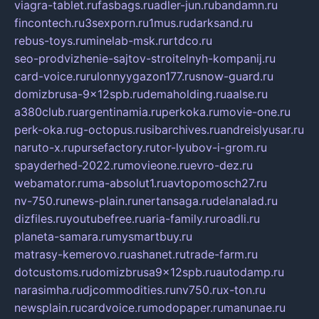
viagra-tablet.ru
fasbags.ru
adler-jun.ru
bandamn.ru
fincontech.ru
3sexporn.ru
1mus.ru
darksand.ru
rebus-toys.ru
minelab-msk.ru
rtdco.ru
seo-prodvizhenie-sajtov-stroitelnyh-kompanij.ru
card-voice.ru
rulonnyygazon177.ru
snow-guard.ru
domizbrusa-9x12spb.ru
demaholding.ru
aalse.ru
a380club.ru
argentinamia.ru
perkoka.ru
movie-one.ru
perk-oka.ru
g-octopus.ru
sibarchives.ru
andreislyusar.ru
naruto-x.ru
pursefactory.ru
tor-lyubov-i-grom.ru
spayderhed-2022.ru
movieone.ru
evro-dez.ru
webamator.ru
ma-absolut1.ru
avtopomosch27.ru
nv-750.ru
news-plain.ru
nertansaga.ru
delanalad.ru
dizfiles.ru
youtubefree.ru
aria-family.ru
roadli.ru
planeta-samara.ru
mysmartbuy.ru
matrasy-kemerovo.ru
ashanet.ru
trade-farm.ru
dotcustoms.ru
domizbrusa9x12spb.ru
autodamp.ru
narasimha.ru
djcommodities.ru
nv750.ru
x-ton.ru
newsplain.ru
cardvoice.ru
modopaper.ru
manunae.ru