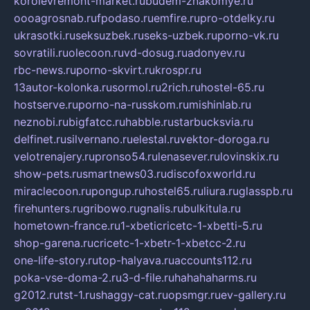
korolevremont-market.ru
budem-znakomye.ru
oooagrosnab.ru
fpodaso.ru
emfire.ru
pro-otdelky.ru
ukrasotki.ru
seksuzbek.ru
seks-uzbek.ru
porno-vk.ru
sovratili.ru
olecoon.ru
vd-dosug.ru
adonyev.ru
rbc-news.ru
porno-skvirt.ru
krospr.ru
13autor-kolonka.ru
sormol.ru
2rich.ru
hostel-65.ru
hostserve.ru
porno-na-russkom.ru
mishinlab.ru
neznobi.ru
bigfatcc.ru
habble.ru
starbucksvia.ru
delfinet.ru
silvernano.ru
elestal.ru
vektor-doroga.ru
velotrenajery.ru
pronso54.ru
lenasever.ru
lovinskix.ru
show-pets.ru
smartnews03.ru
discofoxworld.ru
miraclecoon.ru
pongup.ru
hostel65.ru
liura.ru
glasspb.ru
firehunters.ru
gribowo.ru
gnalis.ru
bulkitula.ru
hometown-france.ru
1-xbeticricetc-1-xbetti-5.ru
shop-garena.ru
cricetc-1-xbetr-1-xbetcc-2.ru
one-life-story.ru
top-halyava.ru
accounts112.ru
poka-vse-doma-2.ru
3-d-file.ru
hahahaharms.ru
g2012.ru
tst-1.ru
shaggy-cat.ru
opsmgr.ru
ev-gallery.ru