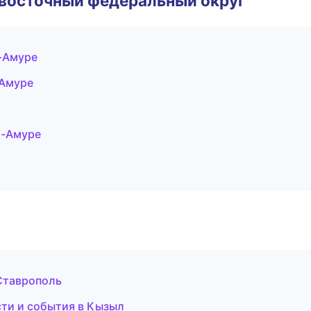
евосточный федеральный округ
а-Амуре
-Амуре
а-Амуре
 Ставрополь
сти и события в Кызыл