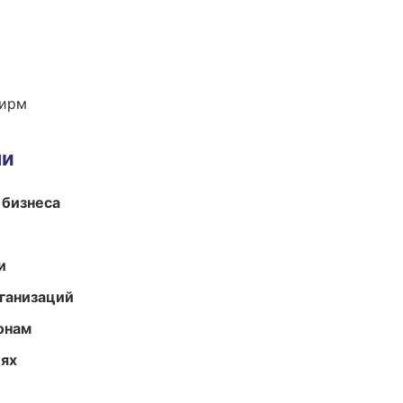
фирм
ми
 бизнеса
и
ганизаций
онам
иях