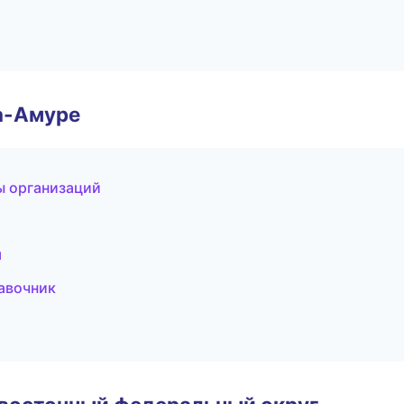
а-Амуре
ы организаций
я
равочник