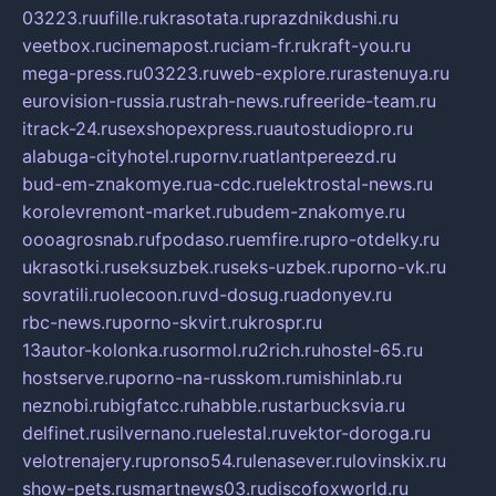
03223.ru
ufille.ru
krasotata.ru
prazdnikdushi.ru
veetbox.ru
cinemapost.ru
ciam-fr.ru
kraft-you.ru
mega-press.ru
03223.ru
web-explore.ru
rastenuya.ru
eurovision-russia.ru
strah-news.ru
freeride-team.ru
itrack-24.ru
sexshopexpress.ru
autostudiopro.ru
alabuga-cityhotel.ru
pornv.ru
atlantpereezd.ru
bud-em-znakomye.ru
a-cdc.ru
elektrostal-news.ru
korolevremont-market.ru
budem-znakomye.ru
oooagrosnab.ru
fpodaso.ru
emfire.ru
pro-otdelky.ru
ukrasotki.ru
seksuzbek.ru
seks-uzbek.ru
porno-vk.ru
sovratili.ru
olecoon.ru
vd-dosug.ru
adonyev.ru
rbc-news.ru
porno-skvirt.ru
krospr.ru
13autor-kolonka.ru
sormol.ru
2rich.ru
hostel-65.ru
hostserve.ru
porno-na-russkom.ru
mishinlab.ru
neznobi.ru
bigfatcc.ru
habble.ru
starbucksvia.ru
delfinet.ru
silvernano.ru
elestal.ru
vektor-doroga.ru
velotrenajery.ru
pronso54.ru
lenasever.ru
lovinskix.ru
show-pets.ru
smartnews03.ru
discofoxworld.ru