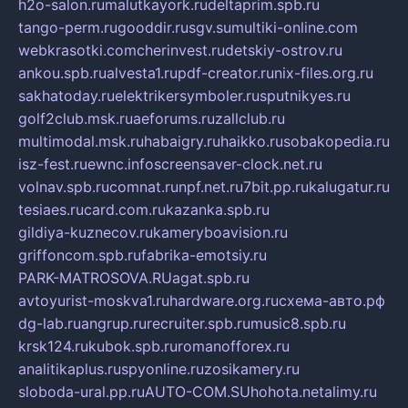
h2o-salon.ru
malutkayork.ru
deltaprim.spb.ru
tango-perm.ru
gooddir.ru
sgv.su
multiki-online.com
webkrasotki.com
cherinvest.ru
detskiy-ostrov.ru
ankou.spb.ru
alvesta1.ru
pdf-creator.ru
nix-files.org.ru
sakhatoday.ru
elektrikersymboler.ru
sputnikyes.ru
golf2club.msk.ru
aeforums.ru
zallclub.ru
multimodal.msk.ru
habaigry.ru
haikko.ru
sobakopedia.ru
isz-fest.ru
ewnc.info
screensaver-clock.net.ru
volnav.spb.ru
comnat.ru
npf.net.ru
7bit.pp.ru
kalugatur.ru
tesiaes.ru
card.com.ru
kazanka.spb.ru
gildiya-kuznecov.ru
kameryboavision.ru
griffoncom.spb.ru
fabrika-emotsiy.ru
PARK-MATROSOVA.RU
agat.spb.ru
avtoyurist-moskva1.ru
hardware.org.ru
схема-авто.рф
dg-lab.ru
angrup.ru
recruiter.spb.ru
music8.spb.ru
krsk124.ru
kubok.spb.ru
romanofforex.ru
analitikaplus.ru
spyonline.ru
zosikamery.ru
sloboda-ural.pp.ru
AUTO-COM.SU
hohota.net
alimy.ru