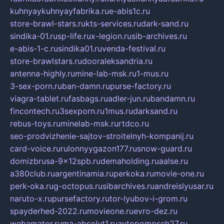
kuhnyaykuhnyayfabrika.ru
e-abis1c.ru
store-brawl-stars.ru
kts-services.ru
dark-sand.ru
sindika-01.ru
sp-life.ru
x-legion.ru
sib-archives.ru
e-abis-1-c.ru
sindika01.ru
venda-festival.ru
store-brawlstars.ru
dooraleksandria.ru
antenna-highly.ru
mine-lab-msk.ru
1-mus.ru
3-sex-porn.ru
ban-damn.ru
purse-factory.ru
viagra-tablet.ru
fasbags.ru
adler-jun.ru
bandamn.ru
fincontech.ru
3sexporn.ru
1mus.ru
darksand.ru
rebus-toys.ru
minelab-msk.ru
rtdco.ru
seo-prodvizhenie-sajtov-stroitelnyh-kompanij.ru
card-voice.ru
rulonnyygazon177.ru
snow-guard.ru
domizbrusa-9x12spb.ru
demaholding.ru
aalse.ru
a380club.ru
argentinamia.ru
perkoka.ru
movie-one.ru
perk-oka.ru
g-octopus.ru
sibarchives.ru
andreislyusar.ru
naruto-x.ru
pursefactory.ru
tor-lyubov-i-grom.ru
spayderhed-2022.ru
movieone.ru
evro-dez.ru
webamator.ru
ma-absolut1.ru
avtopomosch27.ru