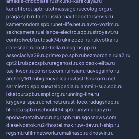
amadis-chocolate.ru
shkurki-karakulya.ru
kanotiforet.spb.ru
tutmassage.ru
ecolog.org.ru
praga.spb.ru
falcorussia.ru
autodoctorservis.ru
kamertondom.spb.ru
net-life.net.ru
avto-vozim.ru
sakhcamera.ru
alliance-electro.spb.ru
stroyavt.ru
controlweb1.ru
tdsak74.ru
kinzozo-ru.ru
kvotka.ru
iron-snab.ru
costa-bella.ru
eugrus.pp.ru
associaciya39.ru
primexpo.spb.ru
bezmorchin.ru
ia2.ru
cpt21.ru
ispecspb.ru
regahost.ru
kolosok-elita.ru
tae-kwon.ru
consrio.com.ru
insiam.ru
avegainfo.ru
archery161.ru
bigencyclica.ru
vlast16.ru
korru.net
sarmiento.spb.su
extelopedia.ru
lammin-suo.spb.ru
iskatour.spb.ru
snpi.org.ru
running-line.ru
krygeva-spa.ru
chel.net.ru
rust-loco.ru
dugshop.ru
hl-beta.spb.ru
school494.spb.ru
mymubaby.ru
epoha-metalband.ru
ngr.spb.ru
rusgosnews.com
dieselvostok.ru
24hostel.msk.ru
w-dev.ru
f-ship.ru
regsmi.ru
filmnetwork.ru
malinasp.ru
kinosvin.ru