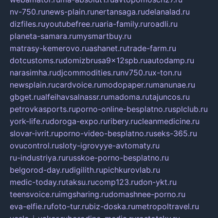
nv-750.ru
news-plain.ru
nertansaga.ru
delanalad.ru
dizfiles.ru
youtubefree.ru
aria-family.ru
roadli.ru
planeta-samara.ru
mysmartbuy.ru
matrasy-kemerovo.ru
ashanet.ru
trade-farm.ru
dotcustoms.ru
domizbrusa9x12spb.ru
autodamp.ru
narasimha.ru
djcommodities.ru
nv750.ru
x-ton.ru
newsplain.ru
cardvoice.ru
modopaper.ru
manunae.ru
gbget.ru
alfeihavsalnassr.ru
madoma.ru
tajuncos.ru
petrovkasports.ru
porno-online-besplatno.ru
splclub.ru
york-life.ru
doroga-expo.ru
ribery.ru
cleanmedicine.ru
slovar-ivrit.ru
porno-video-besplatno.ru
seks-365.ru
ovucontrol.ru
sloty-igrovyye-avtomaty.ru
ru-industriya.ru
russkoe-porno-besplatno.ru
belgorod-day.ru
digilith.ru
pichkurovlab.ru
medic-today.ru
taksu.ru
comp123.ru
don-ykt.ru
teensvoice.ru
imgsharing.ru
domashnee-porno.ru
eva-elfie.ru
foto-tur.ru
biz-doska.ru
metropoltravel.ru