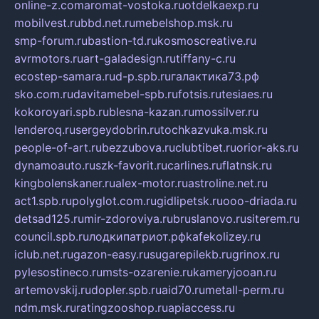
online-z.com
aromat-vostoka.ru
otdelkaexp.ru
mobilvest.ru
bbd.net.ru
mebelshop.msk.ru
smp-forum.ru
bastion-td.ru
kosmoscreative.ru
avrmotors.ru
art-galadesign.ru
tiffany-c.ru
ecostep-samara.ru
d-p.spb.ru
галактика73.рф
sko.com.ru
davitamebel-spb.ru
fotsis.ru
tesiaes.ru
kokoroyari.spb.ru
blesna-kazan.ru
mossilver.ru
lenderoq.ru
sergeydobrin.ru
tochkazvuka.msk.ru
people-of-art.ru
bezzubova.ru
clubtibet.ru
orior-aks.ru
dynamoauto.ru
szk-favorit.ru
carlines.ru
flatnsk.ru
kingbolenskaner.ru
alex-motor.ru
astroline.net.ru
act1.spb.ru
polyglot.com.ru
gidlipetsk.ru
ooo-driada.ru
detsad125.ru
mir-zdoroviya.ru
bruslanovo.ru
siterem.ru
council.spb.ru
лодкипатриот.рф
kafekolizey.ru
iclub.net.ru
gazon-easy.ru
sugarepilekb.ru
grinox.ru
pylesostineco.ru
msts-ozarenie.ru
kameryjooan.ru
artemovskij.ru
dopler.spb.ru
aid70.ru
metall-perm.ru
ndm.msk.ru
ratingzooshop.ru
apiaccess.ru