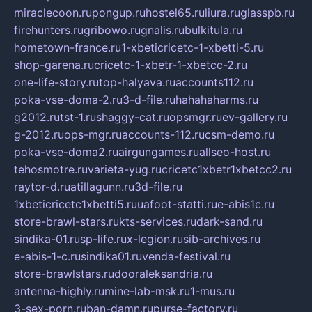
miraclecoon.ru
pongup.ru
hostel65.ru
liura.ru
glasspb.ru
firehunters.ru
gribowo.ru
gnalis.ru
bulkitula.ru
hometown-france.ru
1-xbeticricetc-1-xbetti-5.ru
shop-garena.ru
cricetc-1-xbetr-1-xbetcc-2.ru
one-life-story.ru
top-halyava.ru
accounts112.ru
poka-vse-doma-2.ru
3-d-file.ru
hahahaharms.ru
g2012.ru
tst-1.ru
shaggy-cat.ru
opsmgr.ru
ev-gallery.ru
g-2012.ru
ops-mgr.ru
accounts-112.ru
csm-demo.ru
poka-vse-doma2.ru
airgungames.ru
allseo-host.ru
tehosmotre.ru
varieta-yug.ru
cricetc1xbetr1xbetcc2.ru
raytor-d.ru
atillagunn.ru
3d-file.ru
1xbeticricetc1xbetti5.ru
uafoot-statti.ru
e-abis1c.ru
store-brawl-stars.ru
kts-services.ru
dark-sand.ru
sindika-01.ru
sp-life.ru
x-legion.ru
sib-archives.ru
e-abis-1-c.ru
sindika01.ru
venda-festival.ru
store-brawlstars.ru
dooraleksandria.ru
antenna-highly.ru
mine-lab-msk.ru
1-mus.ru
3-sex-porn.ru
ban-damn.ru
purse-factory.ru