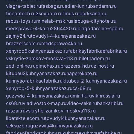
viagra-tablet.ru
fasbags.ru
adler-jun.ru
bandamn.ru
fincontech.ru
3sexporn.ru
1mus.ru
darksand.ru
rebus-toys.ru
minelab-msk.ru
alabuga-cityhotel.ru
medsprawo-4-ka.ru
2864420.ru
blagodarenie-spb.ru
zajmy24.ru
tovudyi-4-kuhnyanazakaz.ru
brazzerscom.ru
medsprawo4ka.ru
xehyroo5kuhnyanazakaz.ru
fabrikayfabrikaefabrika.ru
vskrytie-zamkov-moskva-113.ru
biletnadom.ru
zed-online.ru
pimchax.ru
brazzers-hd.ru
z-host.ru
kitubeu2kuhnyanazakaz.ru
naperekate.ru
kuhnyaofabrikaufabrik.ru
kitubeu-2-kuhnyanazakaz.ru
xehyroo-5-kuhnyanazakaz.ru
cs-68.ru
guzywia-4-kuhnyanazakaz.ru
mir-tk.ru
vlknrussia.ru
cs68.ru
vladivostok-map.ru
video-seks.ru
bankaribi.ru
raszar.ru
vskrytie-zamkov-moskva113.ru
lipetsktelecom.ru
tovudyi4kuhnyanazakaz.ru
seksuzb.ru
guzywia4kuhnyanazakaz.ru
fabrikaofabrikaokuhny.ru
kuhnyaekuhnyaafabrika.ru