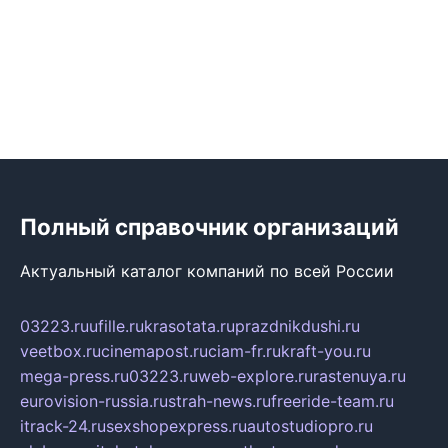
Полный справочник организаций
Актуальный каталог компаний по всей России
03223.ru
ufille.ru
krasotata.ru
prazdnikdushi.ru
veetbox.ru
cinemapost.ru
ciam-fr.ru
kraft-you.ru
mega-press.ru
03223.ru
web-explore.ru
rastenuya.ru
eurovision-russia.ru
strah-news.ru
freeride-team.ru
itrack-24.ru
sexshopexpress.ru
autostudiopro.ru