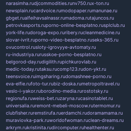
narasimha.ru
djcommodities.ru
nv750.ru
x-ton.ru
newsplain.ru
cardvoice.ru
modopaper.ru
manunae.ru
gbget.ru
alfeihavsalnassr.ru
madoma.ru
tajuncos.ru
petrovkasports.ru
porno-online-besplatno.ru
splclub.ru
york-life.ru
doroga-expo.ru
ribery.ru
cleanmedicine.ru
slovar-ivrit.ru
porno-video-besplatno.ru
seks-365.ru
ovucontrol.ru
sloty-igrovyye-avtomaty.ru
ru-industriya.ru
russkoe-porno-besplatno.ru
belgorod-day.ru
digilith.ru
pichkurovlab.ru
medic-today.ru
taksu.ru
comp123.ru
don-ykt.ru
teensvoice.ru
imgsharing.ru
domashnee-porno.ru
eva-elfie.ru
foto-tur.ru
biz-doska.ru
metropoltravel.ru
veslo-i-yakor.ru
borodino-media.ru
rostotsky.ru
regionufa.ru
weiss-bet.ru
zaryna.ru
casinotablet.ru
universalia.ru
remont-mebeli-moscow.ru
termomur.ru
clubfisher.ru
remstirufa.ru
erdamchi.ru
doramamama.ru
muraviovka-park.ru
worldofwoman.ru
clean-dreams.ru
arkrym.ru
kristinita.ru
dircomputer.ru
healthenter.ru