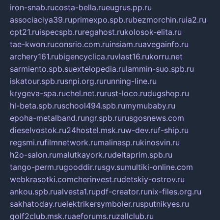
iron-snab.ru
costa-bella.ru
eugrus.pp.ru
associaciya39.ru
primexpo.spb.ru
bezmorchin.ru
ia2.ru
cpt21.ru
ispecspb.ru
regahost.ru
kolosok-elita.ru
tae-kwon.ru
consrio.com.ru
insiam.ru
avegainfo.ru
archery161.ru
bigencyclica.ru
vlast16.ru
korru.net
sarmiento.spb.su
extelopedia.ru
lammin-suo.spb.ru
iskatour.spb.ru
snpi.org.ru
running-line.ru
krygeva-spa.ru
chel.net.ru
rust-loco.ru
dugshop.ru
hl-beta.spb.ru
school494.spb.ru
mymubaby.ru
epoha-metalband.ru
ngr.spb.ru
rusgosnews.com
dieselvostok.ru
24hostel.msk.ru
w-dev.ru
f-ship.ru
regsmi.ru
filmnetwork.ru
malinasp.ru
kinosvin.ru
h2o-salon.ru
malutkayork.ru
deltaprim.spb.ru
tango-perm.ru
gooddir.ru
sgv.su
multiki-online.com
webkrasotki.com
cherinvest.ru
detskiy-ostrov.ru
ankou.spb.ru
alvesta1.ru
pdf-creator.ru
nix-files.org.ru
sakhatoday.ru
elektrikersymboler.ru
sputnikyes.ru
golf2club.msk.ru
aeforums.ru
zallclub.ru