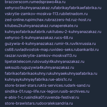
brazzerscom.ru
medsprawo4ka.ru
xehyroo5kuhnyanazakaz.ru
fabrikayfabrikaefabrika.ru
vskrytie-zamkov-moskva-113.ru
biletnadom.ru
zed-online.ru
pimchax.ru
brazzers-hd.ru
z-host.ru
kitubeu2kuhnyanazakaz.ru
naperekate.ru
kuhnyaofabrikaufabrik.ru
kitubeu-2-kuhnyanazakaz.ru
xehyroo-5-kuhnyanazakaz.ru
cs-68.ru
guzywia-4-kuhnyanazakaz.ru
mir-tk.ru
vlknrussia.ru
cs68.ru
vladivostok-map.ru
video-seks.ru
bankaribi.ru
raszar.ru
vskrytie-zamkov-moskva113.ru
lipetsktelecom.ru
tovudyi4kuhnyanazakaz.ru
seksuzb.ru
guzywia4kuhnyanazakaz.ru
fabrikaofabrikaokuhny.ru
kuhnyaekuhnyaafabrika.ru
kuhnyaykuhnyayfabrika.ru
e-abis1c.ru
store-brawl-stars.ru
kts-services.ru
dark-sand.ru
sindika-01.ru
sp-life.ru
x-legion.ru
sib-archives.ru
e-abis-1-c.ru
sindika01.ru
venda-festival.ru
store-brawlstars.ru
dooraleksandria.ru