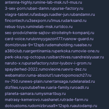
antenna-highly.ru
mine-lab-msk.ru
1-mus.ru
3-sex-porn.ru
ban-damn.ru
purse-factory.ru
viagra-tablet.ru
fasbags.ru
adler-jun.ru
bandamn.ru
fincontech.ru
3sexporn.ru
1mus.ru
darksand.ru
rebus-toys.ru
minelab-msk.ru
rtdco.ru
seo-prodvizhenie-sajtov-stroitelnyh-kompanij.ru
card-voice.ru
rulonnyygazon177.ru
snow-guard.ru
domizbrusa-9x12spb.ru
demaholding.ru
aalse.ru
a380club.ru
argentinamia.ru
perkoka.ru
movie-one.ru
perk-oka.ru
g-octopus.ru
sibarchives.ru
andreislyusar.ru
naruto-x.ru
pursefactory.ru
tor-lyubov-i-grom.ru
spayderhed-2022.ru
movieone.ru
evro-dez.ru
webamator.ru
ma-absolut1.ru
avtopomosch27.ru
nv-750.ru
news-plain.ru
nertansaga.ru
delanalad.ru
dizfiles.ru
youtubefree.ru
aria-family.ru
roadli.ru
planeta-samara.ru
mysmartbuy.ru
matrasy-kemerovo.ru
ashanet.ru
trade-farm.ru
dotcustoms.ru
domizbrusa9x12spb.ru
autodamp.ru