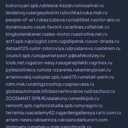
kokoroyari.spb.ru
blesna-kazan.ru
mossilver.ru
lenderoq.ru
sergeydobrin.ru
tochkazvuka.msk.ru
people-of-art.ru
bezzubova.ru
clubtibet.ru
orior-aks.ru
dynamoauto.ru
szk-favorit.ru
carlines.ru
flatnsk.ru
kingbolenskaner.ru
alex-motor.ru
astroline.net.ru
act1.spb.ru
polyglot.com.ru
gidlipetsk.ru
ooo-driada.ru
detsad125.ru
mir-zdoroviya.ru
bruslanovo.ru
siterem.ru
council.spb.ru
лодкипатриот.рф
kafekolizey.ru
iclub.net.ru
gazon-easy.ru
sugarepilekb.ru
grinox.ru
pylesostineco.ru
msts-ozarenie.ru
kameryjooan.ru
artemovskij.ru
dopler.spb.ru
aid70.ru
metall-perm.ru
ndm.msk.ru
ratingzooshop.ru
apiaccess.ru
globalautotrade.info
bezverhovskoe.ru
drsschool.ru
ZOOSMART.SPB.RU
dalakony.ru
medikijob.ru
remontt.spb.ru
photostudia.spb.ru
myragon.ru
terramia.ru
academy62.ru
gardengallereya.ru
rti.com.ru
artem-news.ru
biserinca.ru
krasnodarkurort.com
imshowtv.ru
mebel-v-tule.ru
mobtopik.ru