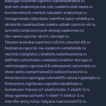
alabuga-cityhotel.ru
pornv.ru
atlantpereezd.ru
bud-em-znakomye.ru
a-cdc.ru
elektrostal-news.ru
korolevremont-market.ru
budem-znakomye.ru
oooagrosnab.ru
fpodaso.ru
emfire.ru
pro-otdelky.ru
ukrasotki.ru
seksuzbek.ru
seks-uzbek.ru
porno-vk.ru
sovratili.ru
olecoon.ru
vd-dosug.ru
adonyev.ru
rbc-news.ru
porno-skvirt.ru
krospr.ru
13autor-kolonka.ru
sormol.ru
2rich.ru
hostel-65.ru
hostserve.ru
porno-na-russkom.ru
mishinlab.ru
neznobi.ru
bigfatcc.ru
habble.ru
starbucksvia.ru
delfinet.ru
silvernano.ru
elestal.ru
vektor-doroga.ru
velotrenajery.ru
pronso54.ru
lenasever.ru
lovinskix.ru
show-pets.ru
smartnews03.ru
discofoxworld.ru
miraclecoon.ru
pongup.ru
hostel65.ru
liura.ru
glasspb.ru
firehunters.ru
gribowo.ru
gnalis.ru
bulkitula.ru
hometown-france.ru
1-xbeticricetc-1-xbetti-5.ru
shop-garena.ru
cricetc-1-xbetr-1-xbetcc-2.ru
one-life-story.ru
top-halyava.ru
accounts112.ru