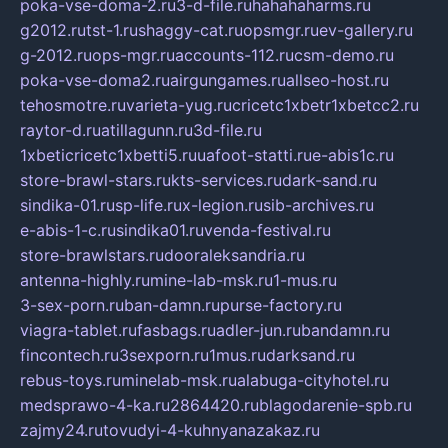
poka-vse-doma-2.ru
3-d-file.ru
hahahaharms.ru
g2012.ru
tst-1.ru
shaggy-cat.ru
opsmgr.ru
ev-gallery.ru
g-2012.ru
ops-mgr.ru
accounts-112.ru
csm-demo.ru
poka-vse-doma2.ru
airgungames.ru
allseo-host.ru
tehosmotre.ru
varieta-yug.ru
cricetc1xbetr1xbetcc2.ru
raytor-d.ru
atillagunn.ru
3d-file.ru
1xbeticricetc1xbetti5.ru
uafoot-statti.ru
e-abis1c.ru
store-brawl-stars.ru
kts-services.ru
dark-sand.ru
sindika-01.ru
sp-life.ru
x-legion.ru
sib-archives.ru
e-abis-1-c.ru
sindika01.ru
venda-festival.ru
store-brawlstars.ru
dooraleksandria.ru
antenna-highly.ru
mine-lab-msk.ru
1-mus.ru
3-sex-porn.ru
ban-damn.ru
purse-factory.ru
viagra-tablet.ru
fasbags.ru
adler-jun.ru
bandamn.ru
fincontech.ru
3sexporn.ru
1mus.ru
darksand.ru
rebus-toys.ru
minelab-msk.ru
alabuga-cityhotel.ru
medsprawo-4-ka.ru
2864420.ru
blagodarenie-spb.ru
zajmy24.ru
tovudyi-4-kuhnyanazakaz.ru