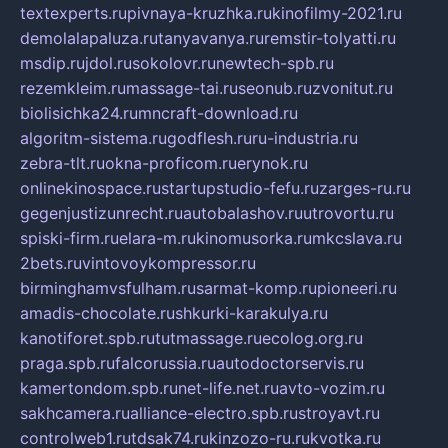
textexperts.ru
pivnaya-kruzhka.ru
kinofilmy-2021.ru
demolalapaluza.ru
tanyavanya.ru
remstir-tolyatti.ru
msdip.ru
jdol.ru
sokolovr.ru
newtech-spb.ru
rezemkleim.ru
massage-tai.ru
seonub.ru
zvonitut.ru
biolisichka24.ru
mncraft-download.ru
algoritm-sistema.ru
godflesh.ru
ru-industria.ru
zebra-tlt.ru
okna-proficom.ru
erynok.ru
onlinekinospace.ru
startupstudio-fefu.ru
zarges-ru.ru
gegenjustizunrecht.ru
autobalashov.ru
utrovortu.ru
spiski-firm.ru
elara-m.ru
kinomusorka.ru
mkcslava.ru
2bets.ru
vintovoykompressor.ru
birminghamvsfulham.ru
sarmat-komp.ru
pioneeri.ru
amadis-chocolate.ru
shkurki-karakulya.ru
kanotiforet.spb.ru
tutmassage.ru
ecolog.org.ru
praga.spb.ru
falcorussia.ru
autodoctorservis.ru
kamertondom.spb.ru
net-life.net.ru
avto-vozim.ru
sakhcamera.ru
alliance-electro.spb.ru
stroyavt.ru
controlweb1.ru
tdsak74.ru
kinzozo-ru.ru
kvotka.ru