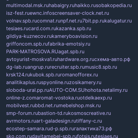
multimodal.msk.ru
habaigry.ru
haikko.ru
sobakopedia.ru
isz-fest.ru
ewnc.info
screensaver-clock.net.ru
volnav.spb.ru
comnat.ru
npf.net.ru
7bit.pp.ru
kalugatur.ru
tesiaes.ru
card.com.ru
kazanka.spb.ru
gildiya-kuznecov.ru
kameryboavision.ru
griffoncom.spb.ru
fabrika-emotsiy.ru
PARK-MATROSOVA.RU
agat.spb.ru
avtoyurist-moskva1.ru
hardware.org.ru
схема-авто.рф
dg-lab.ru
angrup.ru
recruiter.spb.ru
music8.spb.ru
krsk124.ru
kubok.spb.ru
romanofforex.ru
analitikaplus.ru
spyonline.ru
zosikamery.ru
sloboda-ural.pp.ru
AUTO-COM.SU
hohota.net
alimy.ru
online-z.com
aromat-vostoka.ru
otdelkaexp.ru
mobilvest.ru
bbd.net.ru
mebelshop.msk.ru
smp-forum.ru
bastion-td.ru
kosmoscreative.ru
avrmotors.ru
art-galadesign.ru
tiffany-c.ru
ecostep-samara.ru
d-p.spb.ru
галактика73.рф
sko.com.ru
davitamebel-spb.ru
fotsis.ru
tesiaes.ru