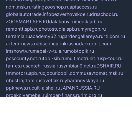
ndm.msk.ru
ratingzooshop.ru
apiaccess.ru
globalautotrade.info
bezverhovskoe.ru
drsschool.ru
ZOOSMART.SPB.RU
dalakony.ru
medikijob.ru
remontt.spb.ru
photostudia.spb.ru
myragon.ru
terramia.ru
academy62.ru
gardengallereya.ru
rti.com.ru
artem-news.ru
biserinca.ru
krasnodarkurort.com
imshowtv.ru
mebel-v-tule.ru
mobtopik.ru
pcsecurity.net.ru
tool-sib.ru
multimetrunit.ru
sp-tour.ru
fan-cs.ru
santeh-russia.ru
symbian9.net.ru
DSHAIR.RU
tmmotors.spb.ru
xjocuricopii.com
musavtomat.msk.ru
obustrojdom.ru
sovetcik.ru
ybaranovskaya.ru
ppknews.ru
cult-alshei.ru
JAPANRUSSIA.RU
proekciyamebel.ru
imper-finans.ru
rim.org.ru
glamourai.ru
brassminus.ru
zabor-pro.ru
ftn.pp.ru
dorogoe58.ru
laimengpacker.ru
kuzova-zapchasti.ru
sageerp.ru
taxodrom.ru
dsrazvitie.ru
hardcity.net.ru
ratinghomegames.ru
topservice25.ru
gubernyan.ru