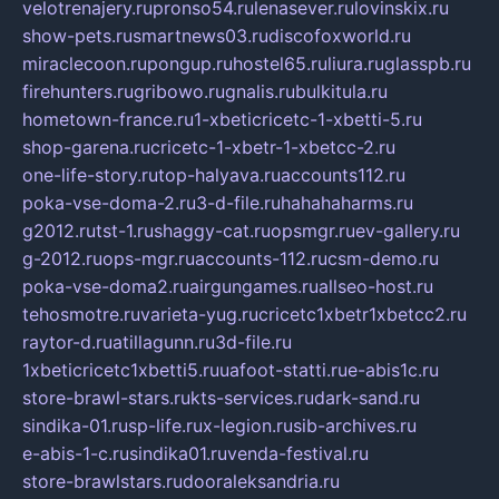
velotrenajery.ru
pronso54.ru
lenasever.ru
lovinskix.ru
show-pets.ru
smartnews03.ru
discofoxworld.ru
miraclecoon.ru
pongup.ru
hostel65.ru
liura.ru
glasspb.ru
firehunters.ru
gribowo.ru
gnalis.ru
bulkitula.ru
hometown-france.ru
1-xbeticricetc-1-xbetti-5.ru
shop-garena.ru
cricetc-1-xbetr-1-xbetcc-2.ru
one-life-story.ru
top-halyava.ru
accounts112.ru
poka-vse-doma-2.ru
3-d-file.ru
hahahaharms.ru
g2012.ru
tst-1.ru
shaggy-cat.ru
opsmgr.ru
ev-gallery.ru
g-2012.ru
ops-mgr.ru
accounts-112.ru
csm-demo.ru
poka-vse-doma2.ru
airgungames.ru
allseo-host.ru
tehosmotre.ru
varieta-yug.ru
cricetc1xbetr1xbetcc2.ru
raytor-d.ru
atillagunn.ru
3d-file.ru
1xbeticricetc1xbetti5.ru
uafoot-statti.ru
e-abis1c.ru
store-brawl-stars.ru
kts-services.ru
dark-sand.ru
sindika-01.ru
sp-life.ru
x-legion.ru
sib-archives.ru
e-abis-1-c.ru
sindika01.ru
venda-festival.ru
store-brawlstars.ru
dooraleksandria.ru