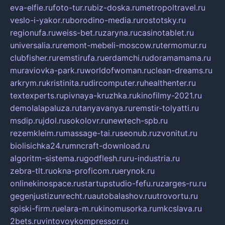
eva-elfie.ru
foto-tur.ru
biz-doska.ru
metropoltravel.ru
veslo-i-yakor.ru
borodino-media.ru
rostotsky.ru
regionufa.ru
weiss-bet.ru
zaryna.ru
casinotablet.ru
universalia.ru
remont-mebeli-moscow.ru
termomur.ru
clubfisher.ru
remstirufa.ru
erdamchi.ru
doramamama.ru
muraviovka-park.ru
worldofwoman.ru
clean-dreams.ru
arkrym.ru
kristinita.ru
dircomputer.ru
healthenter.ru
textexperts.ru
pivnaya-kruzhka.ru
kinofilmy-2021.ru
demolalapaluza.ru
tanyavanya.ru
remstir-tolyatti.ru
msdip.ru
jdol.ru
sokolovr.ru
newtech-spb.ru
rezemkleim.ru
massage-tai.ru
seonub.ru
zvonitut.ru
biolisichka24.ru
mncraft-download.ru
algoritm-sistema.ru
godflesh.ru
ru-industria.ru
zebra-tlt.ru
okna-proficom.ru
erynok.ru
onlinekinospace.ru
startupstudio-fefu.ru
zarges-ru.ru
gegenjustizunrecht.ru
autobalashov.ru
utrovortu.ru
spiski-firm.ru
elara-m.ru
kinomusorka.ru
mkcslava.ru
2bets.ru
vintovoykompressor.ru