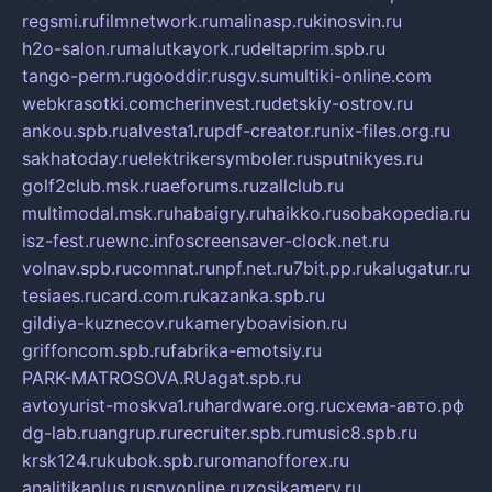
regsmi.ru
filmnetwork.ru
malinasp.ru
kinosvin.ru
h2o-salon.ru
malutkayork.ru
deltaprim.spb.ru
tango-perm.ru
gooddir.ru
sgv.su
multiki-online.com
webkrasotki.com
cherinvest.ru
detskiy-ostrov.ru
ankou.spb.ru
alvesta1.ru
pdf-creator.ru
nix-files.org.ru
sakhatoday.ru
elektrikersymboler.ru
sputnikyes.ru
golf2club.msk.ru
aeforums.ru
zallclub.ru
multimodal.msk.ru
habaigry.ru
haikko.ru
sobakopedia.ru
isz-fest.ru
ewnc.info
screensaver-clock.net.ru
volnav.spb.ru
comnat.ru
npf.net.ru
7bit.pp.ru
kalugatur.ru
tesiaes.ru
card.com.ru
kazanka.spb.ru
gildiya-kuznecov.ru
kameryboavision.ru
griffoncom.spb.ru
fabrika-emotsiy.ru
PARK-MATROSOVA.RU
agat.spb.ru
avtoyurist-moskva1.ru
hardware.org.ru
схема-авто.рф
dg-lab.ru
angrup.ru
recruiter.spb.ru
music8.spb.ru
krsk124.ru
kubok.spb.ru
romanofforex.ru
analitikaplus.ru
spyonline.ru
zosikamery.ru