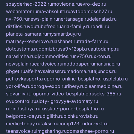
spayderhed-2022.ru
movieone.ru
evro-dez.ru
webamator.ru
ma-absolut1.ru
avtopomosch27.ru
nv-750.ru
news-plain.ru
nertansaga.ru
delanalad.ru
dizfiles.ru
youtubefree.ru
aria-family.ru
roadli.ru
planeta-samara.ru
mysmartbuy.ru
matrasy-kemerovo.ru
ashanet.ru
trade-farm.ru
dotcustoms.ru
domizbrusa9x12spb.ru
autodamp.ru
narasimha.ru
djcommodities.ru
nv750.ru
x-ton.ru
newsplain.ru
cardvoice.ru
modopaper.ru
manunae.ru
gbget.ru
alfeihavsalnassr.ru
madoma.ru
tajuncos.ru
petrovkasports.ru
porno-online-besplatno.ru
splclub.ru
york-life.ru
doroga-expo.ru
ribery.ru
cleanmedicine.ru
slovar-ivrit.ru
porno-video-besplatno.ru
seks-365.ru
ovucontrol.ru
sloty-igrovyye-avtomaty.ru
ru-industriya.ru
russkoe-porno-besplatno.ru
belgorod-day.ru
digilith.ru
pichkurovlab.ru
medic-today.ru
taksu.ru
comp123.ru
don-ykt.ru
teensvoice.ru
imgsharing.ru
domashnee-porno.ru