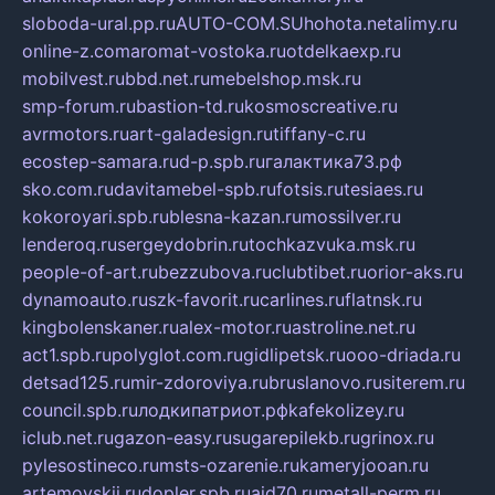
sloboda-ural.pp.ru
AUTO-COM.SU
hohota.net
alimy.ru
online-z.com
aromat-vostoka.ru
otdelkaexp.ru
mobilvest.ru
bbd.net.ru
mebelshop.msk.ru
smp-forum.ru
bastion-td.ru
kosmoscreative.ru
avrmotors.ru
art-galadesign.ru
tiffany-c.ru
ecostep-samara.ru
d-p.spb.ru
галактика73.рф
sko.com.ru
davitamebel-spb.ru
fotsis.ru
tesiaes.ru
kokoroyari.spb.ru
blesna-kazan.ru
mossilver.ru
lenderoq.ru
sergeydobrin.ru
tochkazvuka.msk.ru
people-of-art.ru
bezzubova.ru
clubtibet.ru
orior-aks.ru
dynamoauto.ru
szk-favorit.ru
carlines.ru
flatnsk.ru
kingbolenskaner.ru
alex-motor.ru
astroline.net.ru
act1.spb.ru
polyglot.com.ru
gidlipetsk.ru
ooo-driada.ru
detsad125.ru
mir-zdoroviya.ru
bruslanovo.ru
siterem.ru
council.spb.ru
лодкипатриот.рф
kafekolizey.ru
iclub.net.ru
gazon-easy.ru
sugarepilekb.ru
grinox.ru
pylesostineco.ru
msts-ozarenie.ru
kameryjooan.ru
artemovskij.ru
dopler.spb.ru
aid70.ru
metall-perm.ru