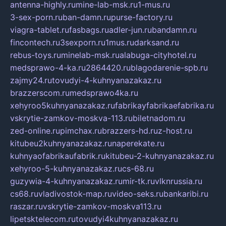
antenna-highly.ru
mine-lab-msk.ru
1-mus.ru
3-sex-porn.ru
ban-damn.ru
purse-factory.ru
viagra-tablet.ru
fasbags.ru
adler-jun.ru
bandamn.ru
fincontech.ru
3sexporn.ru
1mus.ru
darksand.ru
rebus-toys.ru
minelab-msk.ru
alabuga-cityhotel.ru
medsprawo-4-ka.ru
2864420.ru
blagodarenie-spb.ru
zajmy24.ru
tovudyi-4-kuhnyanazakaz.ru
brazzerscom.ru
medsprawo4ka.ru
xehyroo5kuhnyanazakaz.ru
fabrikayfabrikaefabrika.ru
vskrytie-zamkov-moskva-113.ru
biletnadom.ru
zed-online.ru
pimchax.ru
brazzers-hd.ru
z-host.ru
kitubeu2kuhnyanazakaz.ru
naperekate.ru
kuhnyaofabrikaufabrik.ru
kitubeu-2-kuhnyanazakaz.ru
xehyroo-5-kuhnyanazakaz.ru
cs-68.ru
guzywia-4-kuhnyanazakaz.ru
mir-tk.ru
vlknrussia.ru
cs68.ru
vladivostok-map.ru
video-seks.ru
bankaribi.ru
raszar.ru
vskrytie-zamkov-moskva113.ru
lipetsktelecom.ru
tovudyi4kuhnyanazakaz.ru