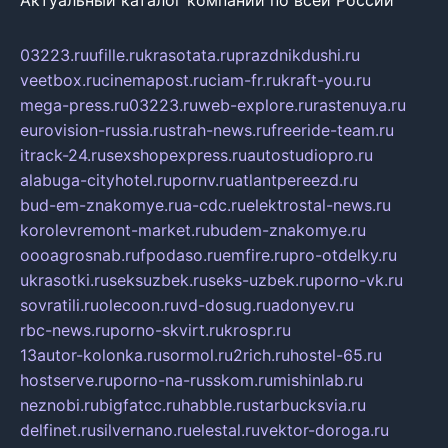
Актуальный каталог компаний по всей России
03223.ru
ufille.ru
krasotata.ru
prazdnikdushi.ru
veetbox.ru
cinemapost.ru
ciam-fr.ru
kraft-you.ru
mega-press.ru
03223.ru
web-explore.ru
rastenuya.ru
eurovision-russia.ru
strah-news.ru
freeride-team.ru
itrack-24.ru
sexshopexpress.ru
autostudiopro.ru
alabuga-cityhotel.ru
pornv.ru
atlantpereezd.ru
bud-em-znakomye.ru
a-cdc.ru
elektrostal-news.ru
korolevremont-market.ru
budem-znakomye.ru
oooagrosnab.ru
fpodaso.ru
emfire.ru
pro-otdelky.ru
ukrasotki.ru
seksuzbek.ru
seks-uzbek.ru
porno-vk.ru
sovratili.ru
olecoon.ru
vd-dosug.ru
adonyev.ru
rbc-news.ru
porno-skvirt.ru
krospr.ru
13autor-kolonka.ru
sormol.ru
2rich.ru
hostel-65.ru
hostserve.ru
porno-na-russkom.ru
mishinlab.ru
neznobi.ru
bigfatcc.ru
habble.ru
starbucksvia.ru
delfinet.ru
silvernano.ru
elestal.ru
vektor-doroga.ru