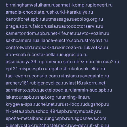
birminghamvsfulham.ru
sarmat-komp.ru
pioneeri.ru
amadis-chocolate.ru
shkurki-karakulya.ru
kanotiforet.spb.ru
tutmassage.ru
ecolog.org.ru
praga.spb.ru
falcorussia.ru
autodoctorservis.ru
kamertondom.spb.ru
net-life.net.ru
avto-vozim.ru
sakhcamera.ru
alliance-electro.spb.ru
stroyavt.ru
controlweb1.ru
tdsak74.ru
kinzozo-ru.ru
kvotka.ru
iron-snab.ru
costa-bella.ru
eugrus.pp.ru
associaciya39.ru
primexpo.spb.ru
bezmorchin.ru
ia2.ru
cpt21.ru
ispecspb.ru
regahost.ru
kolosok-elita.ru
tae-kwon.ru
consrio.com.ru
insiam.ru
avegainfo.ru
archery161.ru
bigencyclica.ru
vlast16.ru
korru.net
sarmiento.spb.su
extelopedia.ru
lammin-suo.spb.ru
iskatour.spb.ru
snpi.org.ru
running-line.ru
krygeva-spa.ru
chel.net.ru
rust-loco.ru
dugshop.ru
hl-beta.spb.ru
school494.spb.ru
mymubaby.ru
epoha-metalband.ru
ngr.spb.ru
rusgosnews.com
dieselvostok.ru
24hostel.msk.ru
w-dev.ru
f-ship.ru