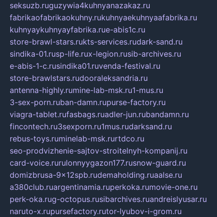
seksuzb.ru
guzywia4kuhnyanazakaz.ru
fabrikaofabrikaokuhny.ru
kuhnyaekuhnyaafabrika.ru
kuhnyaykuhnyayfabrika.ru
e-abis1c.ru
store-brawl-stars.ru
kts-services.ru
dark-sand.ru
sindika-01.ru
sp-life.ru
x-legion.ru
sib-archives.ru
e-abis-1-c.ru
sindika01.ru
venda-festival.ru
store-brawlstars.ru
dooraleksandria.ru
antenna-highly.ru
mine-lab-msk.ru
1-mus.ru
3-sex-porn.ru
ban-damn.ru
purse-factory.ru
viagra-tablet.ru
fasbags.ru
adler-jun.ru
bandamn.ru
fincontech.ru
3sexporn.ru
1mus.ru
darksand.ru
rebus-toys.ru
minelab-msk.ru
rtdco.ru
seo-prodvizhenie-sajtov-stroitelnyh-kompanij.ru
card-voice.ru
rulonnyygazon177.ru
snow-guard.ru
domizbrusa-9x12spb.ru
demaholding.ru
aalse.ru
a380club.ru
argentinamia.ru
perkoka.ru
movie-one.ru
perk-oka.ru
g-octopus.ru
sibarchives.ru
andreislyusar.ru
naruto-x.ru
pursefactory.ru
tor-lyubov-i-grom.ru