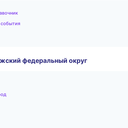
равочник
и события
лжский федеральный округ
род