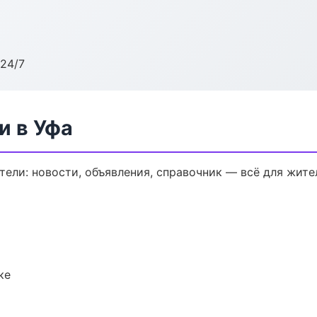
24/7
и в Уфа
ели: новости, объявления, справочник — всё для жител
ке