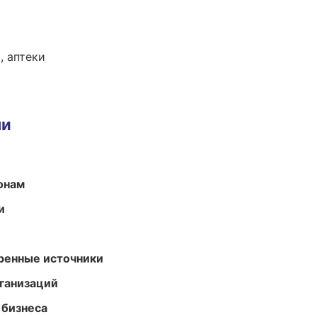
, аптеки
ми
онам
и
еренные источники
ганизаций
 бизнеса