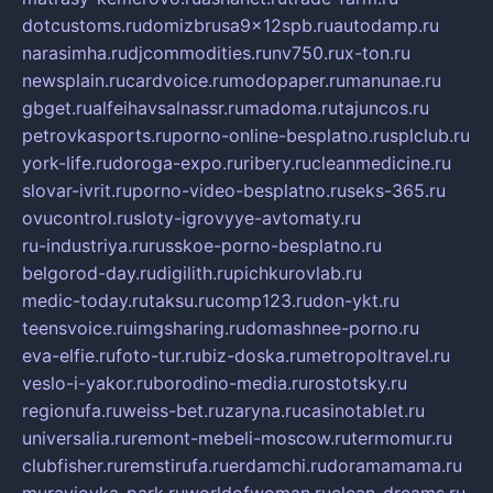
dotcustoms.ru
domizbrusa9x12spb.ru
autodamp.ru
narasimha.ru
djcommodities.ru
nv750.ru
x-ton.ru
newsplain.ru
cardvoice.ru
modopaper.ru
manunae.ru
gbget.ru
alfeihavsalnassr.ru
madoma.ru
tajuncos.ru
petrovkasports.ru
porno-online-besplatno.ru
splclub.ru
york-life.ru
doroga-expo.ru
ribery.ru
cleanmedicine.ru
slovar-ivrit.ru
porno-video-besplatno.ru
seks-365.ru
ovucontrol.ru
sloty-igrovyye-avtomaty.ru
ru-industriya.ru
russkoe-porno-besplatno.ru
belgorod-day.ru
digilith.ru
pichkurovlab.ru
medic-today.ru
taksu.ru
comp123.ru
don-ykt.ru
teensvoice.ru
imgsharing.ru
domashnee-porno.ru
eva-elfie.ru
foto-tur.ru
biz-doska.ru
metropoltravel.ru
veslo-i-yakor.ru
borodino-media.ru
rostotsky.ru
regionufa.ru
weiss-bet.ru
zaryna.ru
casinotablet.ru
universalia.ru
remont-mebeli-moscow.ru
termomur.ru
clubfisher.ru
remstirufa.ru
erdamchi.ru
doramamama.ru