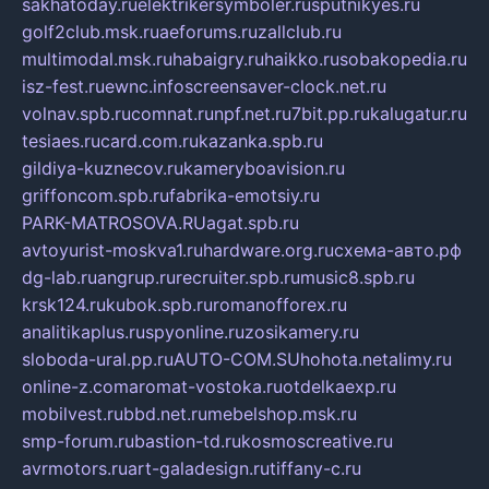
sakhatoday.ru
elektrikersymboler.ru
sputnikyes.ru
golf2club.msk.ru
aeforums.ru
zallclub.ru
multimodal.msk.ru
habaigry.ru
haikko.ru
sobakopedia.ru
isz-fest.ru
ewnc.info
screensaver-clock.net.ru
volnav.spb.ru
comnat.ru
npf.net.ru
7bit.pp.ru
kalugatur.ru
tesiaes.ru
card.com.ru
kazanka.spb.ru
gildiya-kuznecov.ru
kameryboavision.ru
griffoncom.spb.ru
fabrika-emotsiy.ru
PARK-MATROSOVA.RU
agat.spb.ru
avtoyurist-moskva1.ru
hardware.org.ru
схема-авто.рф
dg-lab.ru
angrup.ru
recruiter.spb.ru
music8.spb.ru
krsk124.ru
kubok.spb.ru
romanofforex.ru
analitikaplus.ru
spyonline.ru
zosikamery.ru
sloboda-ural.pp.ru
AUTO-COM.SU
hohota.net
alimy.ru
online-z.com
aromat-vostoka.ru
otdelkaexp.ru
mobilvest.ru
bbd.net.ru
mebelshop.msk.ru
smp-forum.ru
bastion-td.ru
kosmoscreative.ru
avrmotors.ru
art-galadesign.ru
tiffany-c.ru