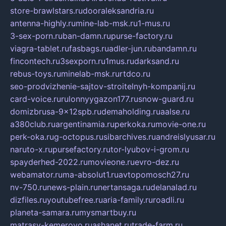
store-brawlstars.ru
dooraleksandria.ru
antenna-highly.ru
mine-lab-msk.ru
1-mus.ru
3-sex-porn.ru
ban-damn.ru
purse-factory.ru
viagra-tablet.ru
fasbags.ru
adler-jun.ru
bandamn.ru
fincontech.ru
3sexporn.ru
1mus.ru
darksand.ru
rebus-toys.ru
minelab-msk.ru
rtdco.ru
seo-prodvizhenie-sajtov-stroitelnyh-kompanij.ru
card-voice.ru
rulonnyygazon177.ru
snow-guard.ru
domizbrusa-9x12spb.ru
demaholding.ru
aalse.ru
a380club.ru
argentinamia.ru
perkoka.ru
movie-one.ru
perk-oka.ru
g-octopus.ru
sibarchives.ru
andreislyusar.ru
naruto-x.ru
pursefactory.ru
tor-lyubov-i-grom.ru
spayderhed-2022.ru
movieone.ru
evro-dez.ru
webamator.ru
ma-absolut1.ru
avtopomosch27.ru
nv-750.ru
news-plain.ru
nertansaga.ru
delanalad.ru
dizfiles.ru
youtubefree.ru
aria-family.ru
roadli.ru
planeta-samara.ru
mysmartbuy.ru
matrasy-kemerovo.ru
ashanet.ru
trade-farm.ru