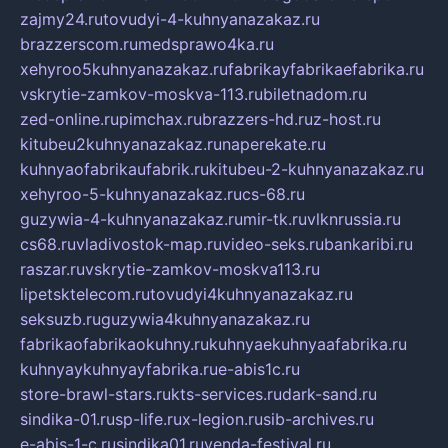
zajmy24.ru
tovudyi-4-kuhnyanazakaz.ru
brazzerscom.ru
medsprawo4ka.ru
xehyroo5kuhnyanazakaz.ru
fabrikayfabrikaefabrika.ru
vskrytie-zamkov-moskva-113.ru
biletnadom.ru
zed-online.ru
pimchax.ru
brazzers-hd.ru
z-host.ru
kitubeu2kuhnyanazakaz.ru
naperekate.ru
kuhnyaofabrikaufabrik.ru
kitubeu-2-kuhnyanazakaz.ru
xehyroo-5-kuhnyanazakaz.ru
cs-68.ru
guzywia-4-kuhnyanazakaz.ru
mir-tk.ru
vlknrussia.ru
cs68.ru
vladivostok-map.ru
video-seks.ru
bankaribi.ru
raszar.ru
vskrytie-zamkov-moskva113.ru
lipetsktelecom.ru
tovudyi4kuhnyanazakaz.ru
seksuzb.ru
guzywia4kuhnyanazakaz.ru
fabrikaofabrikaokuhny.ru
kuhnyaekuhnyaafabrika.ru
kuhnyaykuhnyayfabrika.ru
e-abis1c.ru
store-brawl-stars.ru
kts-services.ru
dark-sand.ru
sindika-01.ru
sp-life.ru
x-legion.ru
sib-archives.ru
e-abis-1-c.ru
sindika01.ru
venda-festival.ru