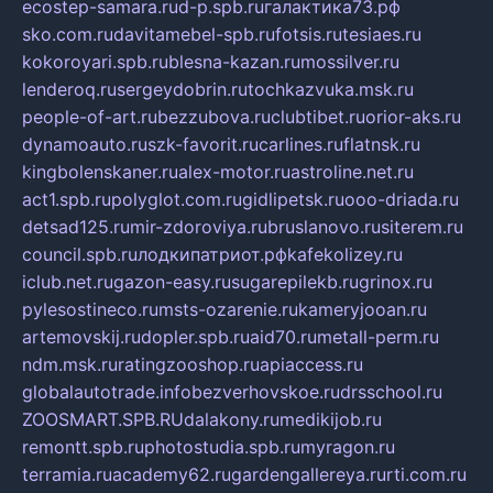
ecostep-samara.ru
d-p.spb.ru
галактика73.рф
sko.com.ru
davitamebel-spb.ru
fotsis.ru
tesiaes.ru
kokoroyari.spb.ru
blesna-kazan.ru
mossilver.ru
lenderoq.ru
sergeydobrin.ru
tochkazvuka.msk.ru
people-of-art.ru
bezzubova.ru
clubtibet.ru
orior-aks.ru
dynamoauto.ru
szk-favorit.ru
carlines.ru
flatnsk.ru
kingbolenskaner.ru
alex-motor.ru
astroline.net.ru
act1.spb.ru
polyglot.com.ru
gidlipetsk.ru
ooo-driada.ru
detsad125.ru
mir-zdoroviya.ru
bruslanovo.ru
siterem.ru
council.spb.ru
лодкипатриот.рф
kafekolizey.ru
iclub.net.ru
gazon-easy.ru
sugarepilekb.ru
grinox.ru
pylesostineco.ru
msts-ozarenie.ru
kameryjooan.ru
artemovskij.ru
dopler.spb.ru
aid70.ru
metall-perm.ru
ndm.msk.ru
ratingzooshop.ru
apiaccess.ru
globalautotrade.info
bezverhovskoe.ru
drsschool.ru
ZOOSMART.SPB.RU
dalakony.ru
medikijob.ru
remontt.spb.ru
photostudia.spb.ru
myragon.ru
terramia.ru
academy62.ru
gardengallereya.ru
rti.com.ru