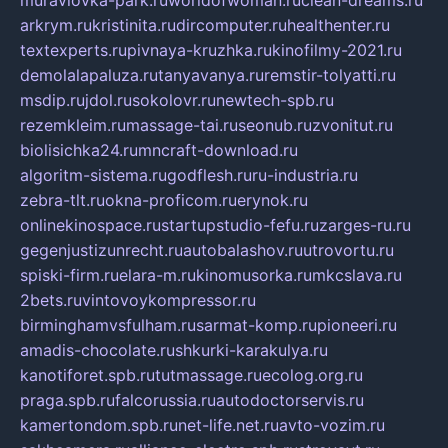
muraviovka-park.ru
worldofwoman.ru
clean-dreams.ru
arkrym.ru
kristinita.ru
dircomputer.ru
healthenter.ru
textexperts.ru
pivnaya-kruzhka.ru
kinofilmy-2021.ru
demolalapaluza.ru
tanyavanya.ru
remstir-tolyatti.ru
msdip.ru
jdol.ru
sokolovr.ru
newtech-spb.ru
rezemkleim.ru
massage-tai.ru
seonub.ru
zvonitut.ru
biolisichka24.ru
mncraft-download.ru
algoritm-sistema.ru
godflesh.ru
ru-industria.ru
zebra-tlt.ru
okna-proficom.ru
erynok.ru
onlinekinospace.ru
startupstudio-fefu.ru
zarges-ru.ru
gegenjustizunrecht.ru
autobalashov.ru
utrovortu.ru
spiski-firm.ru
elara-m.ru
kinomusorka.ru
mkcslava.ru
2bets.ru
vintovoykompressor.ru
birminghamvsfulham.ru
sarmat-komp.ru
pioneeri.ru
amadis-chocolate.ru
shkurki-karakulya.ru
kanotiforet.spb.ru
tutmassage.ru
ecolog.org.ru
praga.spb.ru
falcorussia.ru
autodoctorservis.ru
kamertondom.spb.ru
net-life.net.ru
avto-vozim.ru