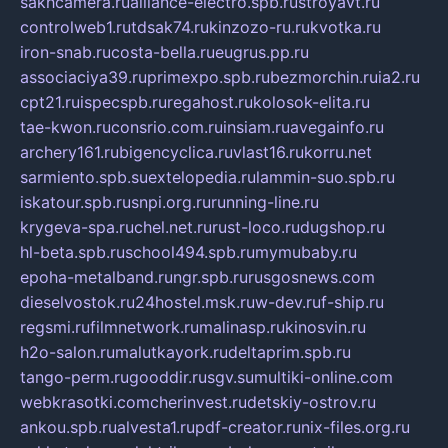
sakhcamera.ru
alliance-electro.spb.ru
stroyavt.ru
controlweb1.ru
tdsak74.ru
kinzozo-ru.ru
kvotka.ru
iron-snab.ru
costa-bella.ru
eugrus.pp.ru
associaciya39.ru
primexpo.spb.ru
bezmorchin.ru
ia2.ru
cpt21.ru
ispecspb.ru
regahost.ru
kolosok-elita.ru
tae-kwon.ru
consrio.com.ru
insiam.ru
avegainfo.ru
archery161.ru
bigencyclica.ru
vlast16.ru
korru.net
sarmiento.spb.su
extelopedia.ru
lammin-suo.spb.ru
iskatour.spb.ru
snpi.org.ru
running-line.ru
krygeva-spa.ru
chel.net.ru
rust-loco.ru
dugshop.ru
hl-beta.spb.ru
school494.spb.ru
mymubaby.ru
epoha-metalband.ru
ngr.spb.ru
rusgosnews.com
dieselvostok.ru
24hostel.msk.ru
w-dev.ru
f-ship.ru
regsmi.ru
filmnetwork.ru
malinasp.ru
kinosvin.ru
h2o-salon.ru
malutkayork.ru
deltaprim.spb.ru
tango-perm.ru
gooddir.ru
sgv.su
multiki-online.com
webkrasotki.com
cherinvest.ru
detskiy-ostrov.ru
ankou.spb.ru
alvesta1.ru
pdf-creator.ru
nix-files.org.ru