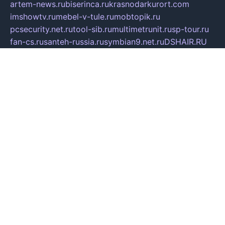
artem-news.ru
biserinca.ru
krasnodarkurort.com
imshowtv.ru
mebel-v-tule.ru
mobtopik.ru
pcsecurity.net.ru
tool-sib.ru
multimetrunit.ru
sp-tour.ru
fan-cs.ru
santeh-russia.ru
symbian9.net.ru
DSHAIR.RU
tmmotors.spb.ru
xjocuricopii.com
musavtomat.msk.ru
obustrojdom.ru
sovetcik.ru
ybaranovskaya.ru
ppknews.ru
cult-alshei.ru
JAPANRUSSIA.RU
proekciyamebel.ru
imper-finans.ru
rim.org.ru
glamourai.ru
brassminus.ru
zabor-pro.ru
ftn.pp.ru
dorogoe58.ru
laimengpacker.ru
kuzova-zapchasti.ru
sageerp.ru
taxodrom.ru
dsrazvitie.ru
hardcity.net.ru
ratinghomegames.ru
topservice25.ru
gubernyan.ru
gtglasslined.ru
ii4.ru
tssport.spb.ru
andorra24.com
blackwallstreet.ru
oboimos.ru
optim-doors.com.ru
ikuch.ru
nycr.org.ru
npa21.ru
vremya-ch.spb.ru
desert000.ru
ivtorgi.ru
ifiori.ru
catalog-statei.ru
dcv.org.ru
spetsmaster174.ru
ipkameryhiseeu.ru
dum26.ru
ruspol.spb.ru
fr-opendp.ru
kam-solnyshko.ru