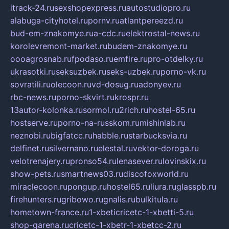
itrack-24.ru
sexshopexpress.ru
autostudiopro.ru
alabuga-cityhotel.ru
pornv.ru
atlantpereezd.ru
bud-em-znakomye.ru
a-cdc.ru
elektrostal-news.ru
korolevremont-market.ru
budem-znakomye.ru
oooagrosnab.ru
fpodaso.ru
emfire.ru
pro-otdelky.ru
ukrasotki.ru
seksuzbek.ru
seks-uzbek.ru
porno-vk.ru
sovratili.ru
olecoon.ru
vd-dosug.ru
adonyev.ru
rbc-news.ru
porno-skvirt.ru
krospr.ru
13autor-kolonka.ru
sormol.ru
2rich.ru
hostel-65.ru
hostserve.ru
porno-na-russkom.ru
mishinlab.ru
neznobi.ru
bigfatcc.ru
habble.ru
starbucksvia.ru
delfinet.ru
silvernano.ru
elestal.ru
vektor-doroga.ru
velotrenajery.ru
pronso54.ru
lenasever.ru
lovinskix.ru
show-pets.ru
smartnews03.ru
discofoxworld.ru
miraclecoon.ru
pongup.ru
hostel65.ru
liura.ru
glasspb.ru
firehunters.ru
gribowo.ru
gnalis.ru
bulkitula.ru
hometown-france.ru
1-xbeticricetc-1-xbetti-5.ru
shop-garena.ru
cricetc-1-xbetr-1-xbetcc-2.ru