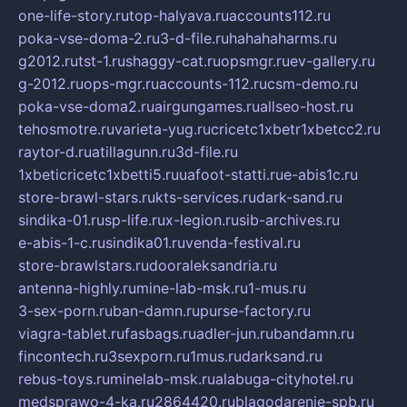
one-life-story.ru
top-halyava.ru
accounts112.ru
poka-vse-doma-2.ru
3-d-file.ru
hahahaharms.ru
g2012.ru
tst-1.ru
shaggy-cat.ru
opsmgr.ru
ev-gallery.ru
g-2012.ru
ops-mgr.ru
accounts-112.ru
csm-demo.ru
poka-vse-doma2.ru
airgungames.ru
allseo-host.ru
tehosmotre.ru
varieta-yug.ru
cricetc1xbetr1xbetcc2.ru
raytor-d.ru
atillagunn.ru
3d-file.ru
1xbeticricetc1xbetti5.ru
uafoot-statti.ru
e-abis1c.ru
store-brawl-stars.ru
kts-services.ru
dark-sand.ru
sindika-01.ru
sp-life.ru
x-legion.ru
sib-archives.ru
e-abis-1-c.ru
sindika01.ru
venda-festival.ru
store-brawlstars.ru
dooraleksandria.ru
antenna-highly.ru
mine-lab-msk.ru
1-mus.ru
3-sex-porn.ru
ban-damn.ru
purse-factory.ru
viagra-tablet.ru
fasbags.ru
adler-jun.ru
bandamn.ru
fincontech.ru
3sexporn.ru
1mus.ru
darksand.ru
rebus-toys.ru
minelab-msk.ru
alabuga-cityhotel.ru
medsprawo-4-ka.ru
2864420.ru
blagodarenie-spb.ru