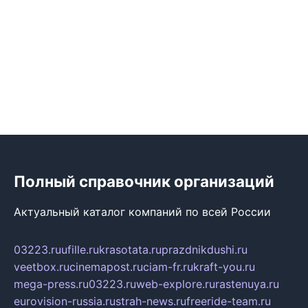
Полный справочник организаций
Актуальный каталог компаний по всей России
03223.ru
ufille.ru
krasotata.ru
prazdnikdushi.ru
veetbox.ru
cinemapost.ru
ciam-fr.ru
kraft-you.ru
mega-press.ru
03223.ru
web-explore.ru
rastenuya.ru
eurovision-russia.ru
strah-news.ru
freeride-team.ru