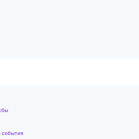
жбы
и события