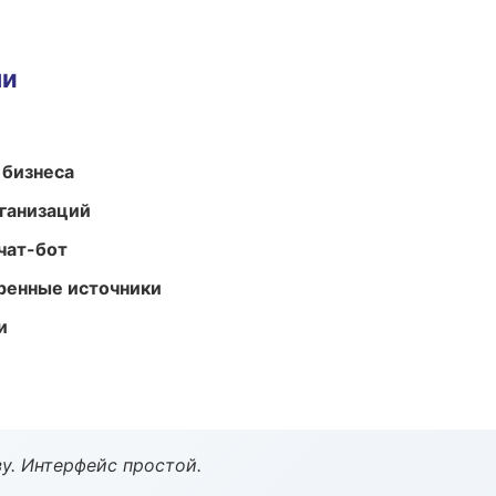
ми
 бизнеса
ганизаций
чат-бот
еренные источники
и
у. Интерфейс простой.