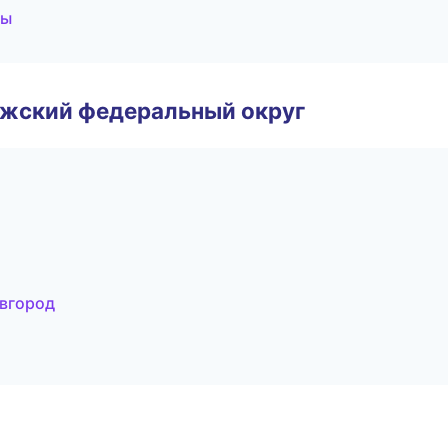
бы
лжский федеральный округ
овгород