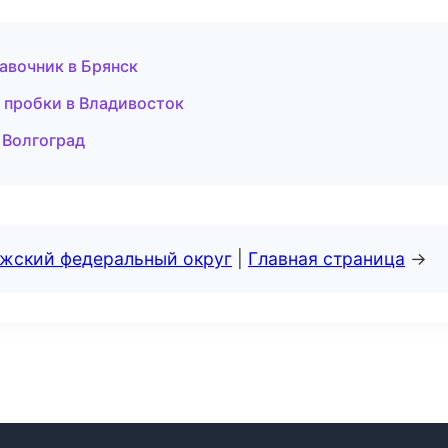
равочник в Брянск
и пробки в Владивосток
 Волгоград
лжский федеральный округ
|
Главная страница
→