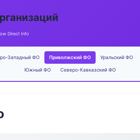
рганизаций
ow Direct Info
ро-Западный ФО
Приволжский ФО
Уральский ФО
Южный ФО
Северо-Кавказский ФО
o