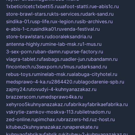
1xbeticricetc1xbetti5.ru
uafoot-statti.ru
e-abis1c.ru
store-brawl-stars.ru
kts-services.ru
dark-sand.ru
sindika-01.ru
sp-life.ru
x-legion.ru
sib-archives.ru
e-abis-1-c.ru
sindika01.ru
venda-festival.ru
store-brawlstars.ru
dooraleksandria.ru
antenna-highly.ru
mine-lab-msk.ru
1-mus.ru
3-sex-porn.ru
ban-damn.ru
purse-factory.ru
viagra-tablet.ru
fasbags.ru
adler-jun.ru
bandamn.ru
fincontech.ru
3sexporn.ru
1mus.ru
darksand.ru
rebus-toys.ru
minelab-msk.ru
alabuga-cityhotel.ru
medsprawo-4-ka.ru
2864420.ru
blagodarenie-spb.ru
zajmy24.ru
tovudyi-4-kuhnyanazakaz.ru
brazzerscom.ru
medsprawo4ka.ru
xehyroo5kuhnyanazakaz.ru
fabrikayfabrikaefabrika.ru
vskrytie-zamkov-moskva-113.ru
biletnadom.ru
zed-online.ru
pimchax.ru
brazzers-hd.ru
z-host.ru
kitubeu2kuhnyanazakaz.ru
naperekate.ru
kuhnyaofabrikaufabrik.ru
kitubeu-2-kuhnyanazakaz.ru