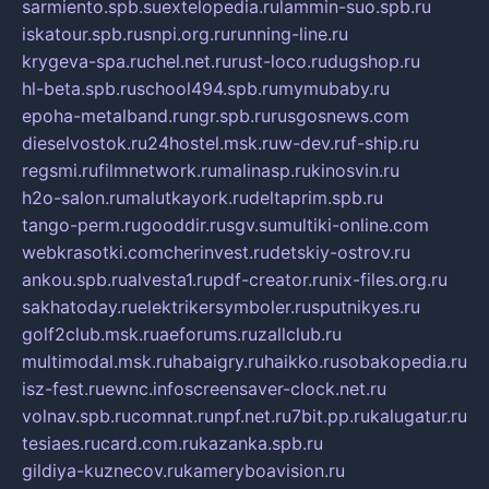
sarmiento.spb.su
extelopedia.ru
lammin-suo.spb.ru
iskatour.spb.ru
snpi.org.ru
running-line.ru
krygeva-spa.ru
chel.net.ru
rust-loco.ru
dugshop.ru
hl-beta.spb.ru
school494.spb.ru
mymubaby.ru
epoha-metalband.ru
ngr.spb.ru
rusgosnews.com
dieselvostok.ru
24hostel.msk.ru
w-dev.ru
f-ship.ru
regsmi.ru
filmnetwork.ru
malinasp.ru
kinosvin.ru
h2o-salon.ru
malutkayork.ru
deltaprim.spb.ru
tango-perm.ru
gooddir.ru
sgv.su
multiki-online.com
webkrasotki.com
cherinvest.ru
detskiy-ostrov.ru
ankou.spb.ru
alvesta1.ru
pdf-creator.ru
nix-files.org.ru
sakhatoday.ru
elektrikersymboler.ru
sputnikyes.ru
golf2club.msk.ru
aeforums.ru
zallclub.ru
multimodal.msk.ru
habaigry.ru
haikko.ru
sobakopedia.ru
isz-fest.ru
ewnc.info
screensaver-clock.net.ru
volnav.spb.ru
comnat.ru
npf.net.ru
7bit.pp.ru
kalugatur.ru
tesiaes.ru
card.com.ru
kazanka.spb.ru
gildiya-kuznecov.ru
kameryboavision.ru