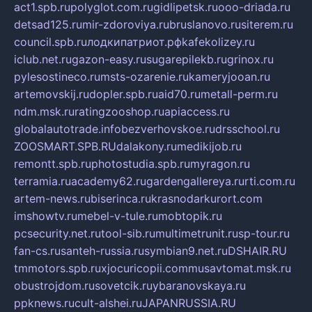
act1.spb.ru
polyglot.com.ru
gidlipetsk.ru
ooo-driada.ru
detsad125.ru
mir-zdoroviya.ru
bruslanovo.ru
siterem.ru
council.spb.ru
лодкипатриот.рф
kafekolizey.ru
iclub.net.ru
gazon-easy.ru
sugarepilekb.ru
grinox.ru
pylesostineco.ru
msts-ozarenie.ru
kameryjooan.ru
artemovskij.ru
dopler.spb.ru
aid70.ru
metall-perm.ru
ndm.msk.ru
ratingzooshop.ru
apiaccess.ru
globalautotrade.info
bezverhovskoe.ru
drsschool.ru
ZOOSMART.SPB.RU
dalakony.ru
medikijob.ru
remontt.spb.ru
photostudia.spb.ru
myragon.ru
terramia.ru
academy62.ru
gardengallereya.ru
rti.com.ru
artem-news.ru
biserinca.ru
krasnodarkurort.com
imshowtv.ru
mebel-v-tule.ru
mobtopik.ru
pcsecurity.net.ru
tool-sib.ru
multimetrunit.ru
sp-tour.ru
fan-cs.ru
santeh-russia.ru
symbian9.net.ru
DSHAIR.RU
tmmotors.spb.ru
xjocuricopii.com
musavtomat.msk.ru
obustrojdom.ru
sovetcik.ru
ybaranovskaya.ru
ppknews.ru
cult-alshei.ru
JAPANRUSSIA.RU