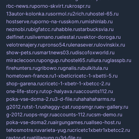
rbc-news.ru
porno-skvirt.ru
krospr.ru
13autor-kolonka.ru
sormol.ru
2rich.ru
hostel-65.ru
hostserve.ru
porno-na-russkom.ru
mishinlab.ru
neznobi.ru
bigfatcc.ru
habble.ru
starbucksvia.ru
delfinet.ru
silvernano.ru
elestal.ru
vektor-doroga.ru
velotrenajery.ru
pronso54.ru
lenasever.ru
lovinskix.ru
show-pets.ru
smartnews03.ru
discofoxworld.ru
miraclecoon.ru
pongup.ru
hostel65.ru
liura.ru
glasspb.ru
firehunters.ru
gribowo.ru
gnalis.ru
bulkitula.ru
hometown-france.ru
1-xbeticricetc-1-xbetti-5.ru
shop-garena.ru
cricetc-1-xbetr-1-xbetcc-2.ru
one-life-story.ru
top-halyava.ru
accounts112.ru
poka-vse-doma-2.ru
3-d-file.ru
hahahaharms.ru
g2012.ru
tst-1.ru
shaggy-cat.ru
opsmgr.ru
ev-gallery.ru
g-2012.ru
ops-mgr.ru
accounts-112.ru
csm-demo.ru
poka-vse-doma2.ru
airgungames.ru
allseo-host.ru
tehosmotre.ru
varieta-yug.ru
cricetc1xbetr1xbetcc2.ru
raytor-d.ru
atillagunn.ru
3d-file.ru