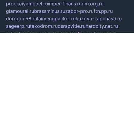
proekciyamebel.ru
imper-finans.ru
rim.org.ru
glamourai.ru
brassminus.ru
zabor-pro.ru
ftn.pp.ru
dorogoe58.ru
laimengpacker.ru
kuzova-zapchasti.ru
sageerp.ru
taxodrom.ru
dsrazvitie.ru
hardcity.net.ru
ratinghomegames.ru
topservice25.ru
gubernyan.ru
gtglasslined.ru
ii4.ru
tssport.spb.ru
andorra24.com
blackwallstreet.ru
oboimos.ru
optim-doors.com.ru
ikuch.ru
nycr.org.ru
npa21.ru
vremya-ch.spb.ru
desert000.ru
ivtorgi.ru
ifiori.ru
catalog-statei.ru
dcv.org.ru
spetsmaster174.ru
ipkameryhiseeu.ru
dum26.ru
ruspol.spb.ru
fr-opendp.ru
kam-solnyshko.ru
cheyenne-arapaho.ru
sevzapmetal.spb.ru
ted-lapidus.spb.ru
parasite-eliminator.ru
sigma-complete.ru
modernworld.ru
dama-moda.ru
eholot-group.ru
sk-nvkz.ru
DRONGOLD.RU
democratia2.ru
i-farmer.ru
mass-sport.org
jablonex.spb.ru
bookmess.ru
linkword.ru
refineua.com.ru
cs-spec.net.ru
altay-mebel.ru