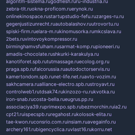
algoritm-sistema.ru
godflesh.ru
ru-industria.ru
zebra-tlt.ru
okna-proficom.ru
erynok.ru
onlinekinospace.ru
startupstudio-fefu.ru
zarges-ru.ru
gegenjustizunrecht.ru
autobalashov.ru
utrovortu.ru
spiski-firm.ru
elara-m.ru
kinomusorka.ru
mkcslava.ru
2bets.ru
vintovoykompressor.ru
birminghamvsfulham.ru
sarmat-komp.ru
pioneeri.ru
amadis-chocolate.ru
shkurki-karakulya.ru
kanotiforet.spb.ru
tutmassage.ru
ecolog.org.ru
praga.spb.ru
falcorussia.ru
autodoctorservis.ru
kamertondom.spb.ru
net-life.net.ru
avto-vozim.ru
sakhcamera.ru
alliance-electro.spb.ru
stroyavt.ru
controlweb1.ru
tdsak74.ru
kinzozo-ru.ru
kvotka.ru
iron-snab.ru
costa-bella.ru
eugrus.pp.ru
associaciya39.ru
primexpo.spb.ru
bezmorchin.ru
ia2.ru
cpt21.ru
ispecspb.ru
regahost.ru
kolosok-elita.ru
tae-kwon.ru
consrio.com.ru
insiam.ru
avegainfo.ru
archery161.ru
bigencyclica.ru
vlast16.ru
korru.net