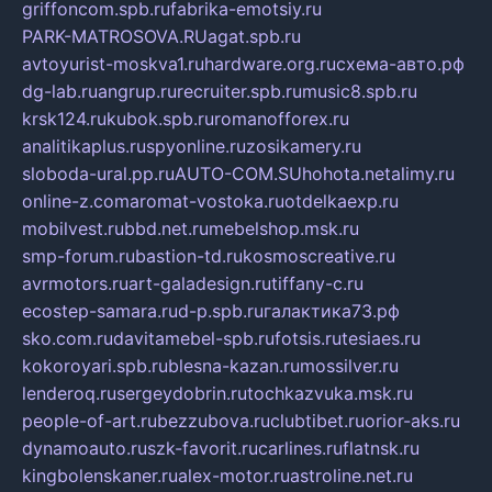
griffoncom.spb.ru
fabrika-emotsiy.ru
PARK-MATROSOVA.RU
agat.spb.ru
avtoyurist-moskva1.ru
hardware.org.ru
схема-авто.рф
dg-lab.ru
angrup.ru
recruiter.spb.ru
music8.spb.ru
krsk124.ru
kubok.spb.ru
romanofforex.ru
analitikaplus.ru
spyonline.ru
zosikamery.ru
sloboda-ural.pp.ru
AUTO-COM.SU
hohota.net
alimy.ru
online-z.com
aromat-vostoka.ru
otdelkaexp.ru
mobilvest.ru
bbd.net.ru
mebelshop.msk.ru
smp-forum.ru
bastion-td.ru
kosmoscreative.ru
avrmotors.ru
art-galadesign.ru
tiffany-c.ru
ecostep-samara.ru
d-p.spb.ru
галактика73.рф
sko.com.ru
davitamebel-spb.ru
fotsis.ru
tesiaes.ru
kokoroyari.spb.ru
blesna-kazan.ru
mossilver.ru
lenderoq.ru
sergeydobrin.ru
tochkazvuka.msk.ru
people-of-art.ru
bezzubova.ru
clubtibet.ru
orior-aks.ru
dynamoauto.ru
szk-favorit.ru
carlines.ru
flatnsk.ru
kingbolenskaner.ru
alex-motor.ru
astroline.net.ru