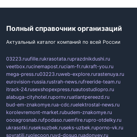
Полный справочник организаций
Актуальный каталог компаний по всей России
03223.ru
ufille.ru
krasotata.ru
prazdnikdushi.ru
veetbox.ru
cinemapost.ru
ciam-fr.ru
kraft-you.ru
mega-press.ru
03223.ru
web-explore.ru
rastenuya.ru
eurovision-russia.ru
strah-news.ru
freeride-team.ru
itrack-24.ru
sexshopexpress.ru
autostudiopro.ru
alabuga-cityhotel.ru
pornv.ru
atlantpereezd.ru
bud-em-znakomye.ru
a-cdc.ru
elektrostal-news.ru
korolevremont-market.ru
budem-znakomye.ru
oooagrosnab.ru
fpodaso.ru
emfire.ru
pro-otdelky.ru
ukrasotki.ru
seksuzbek.ru
seks-uzbek.ru
porno-vk.ru
sovratili.ru
olecoon.ru
vd-dosug.ru
adonyev.ru