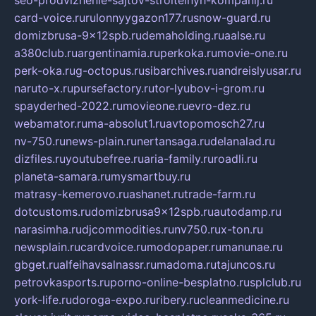
seo-prodvizhenie-sajtov-stroitelnyh-kompanij.ru
card-voice.ru
rulonnyygazon177.ru
snow-guard.ru
domizbrusa-9x12spb.ru
demaholding.ru
aalse.ru
a380club.ru
argentinamia.ru
perkoka.ru
movie-one.ru
perk-oka.ru
g-octopus.ru
sibarchives.ru
andreislyusar.ru
naruto-x.ru
pursefactory.ru
tor-lyubov-i-grom.ru
spayderhed-2022.ru
movieone.ru
evro-dez.ru
webamator.ru
ma-absolut1.ru
avtopomosch27.ru
nv-750.ru
news-plain.ru
nertansaga.ru
delanalad.ru
dizfiles.ru
youtubefree.ru
aria-family.ru
roadli.ru
planeta-samara.ru
mysmartbuy.ru
matrasy-kemerovo.ru
ashanet.ru
trade-farm.ru
dotcustoms.ru
domizbrusa9x12spb.ru
autodamp.ru
narasimha.ru
djcommodities.ru
nv750.ru
x-ton.ru
newsplain.ru
cardvoice.ru
modopaper.ru
manunae.ru
gbget.ru
alfeihavsalnassr.ru
madoma.ru
tajuncos.ru
petrovkasports.ru
porno-online-besplatno.ru
splclub.ru
york-life.ru
doroga-expo.ru
ribery.ru
cleanmedicine.ru