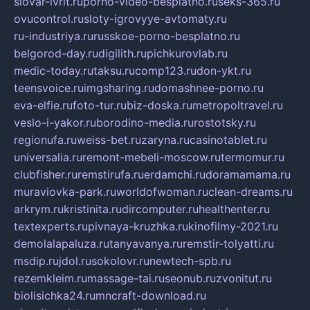
slovar-ivrit.ru
porno-video-besplatno.ru
seks-365.ru
ovucontrol.ru
sloty-igrovyye-avtomaty.ru
ru-industriya.ru
russkoe-porno-besplatno.ru
belgorod-day.ru
digilith.ru
pichkurovlab.ru
medic-today.ru
taksu.ru
comp123.ru
don-ykt.ru
teensvoice.ru
imgsharing.ru
domashnee-porno.ru
eva-elfie.ru
foto-tur.ru
biz-doska.ru
metropoltravel.ru
veslo-i-yakor.ru
borodino-media.ru
rostotsky.ru
regionufa.ru
weiss-bet.ru
zaryna.ru
casinotablet.ru
universalia.ru
remont-mebeli-moscow.ru
termomur.ru
clubfisher.ru
remstirufa.ru
erdamchi.ru
doramamama.ru
muraviovka-park.ru
worldofwoman.ru
clean-dreams.ru
arkrym.ru
kristinita.ru
dircomputer.ru
healthenter.ru
textexperts.ru
pivnaya-kruzhka.ru
kinofilmy-2021.ru
demolalapaluza.ru
tanyavanya.ru
remstir-tolyatti.ru
msdip.ru
jdol.ru
sokolovr.ru
newtech-spb.ru
rezemkleim.ru
massage-tai.ru
seonub.ru
zvonitut.ru
biolisichka24.ru
mncraft-download.ru