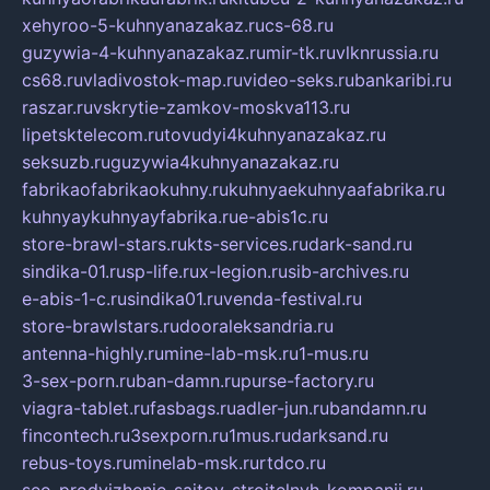
xehyroo-5-kuhnyanazakaz.ru
cs-68.ru
guzywia-4-kuhnyanazakaz.ru
mir-tk.ru
vlknrussia.ru
cs68.ru
vladivostok-map.ru
video-seks.ru
bankaribi.ru
raszar.ru
vskrytie-zamkov-moskva113.ru
lipetsktelecom.ru
tovudyi4kuhnyanazakaz.ru
seksuzb.ru
guzywia4kuhnyanazakaz.ru
fabrikaofabrikaokuhny.ru
kuhnyaekuhnyaafabrika.ru
kuhnyaykuhnyayfabrika.ru
e-abis1c.ru
store-brawl-stars.ru
kts-services.ru
dark-sand.ru
sindika-01.ru
sp-life.ru
x-legion.ru
sib-archives.ru
e-abis-1-c.ru
sindika01.ru
venda-festival.ru
store-brawlstars.ru
dooraleksandria.ru
antenna-highly.ru
mine-lab-msk.ru
1-mus.ru
3-sex-porn.ru
ban-damn.ru
purse-factory.ru
viagra-tablet.ru
fasbags.ru
adler-jun.ru
bandamn.ru
fincontech.ru
3sexporn.ru
1mus.ru
darksand.ru
rebus-toys.ru
minelab-msk.ru
rtdco.ru