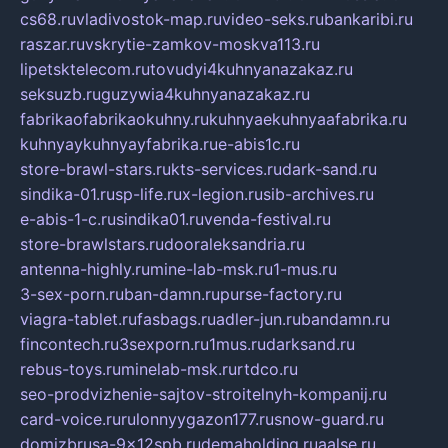
cs68.ru
vladivostok-map.ru
video-seks.ru
bankaribi.ru
raszar.ru
vskrytie-zamkov-moskva113.ru
lipetsktelecom.ru
tovudyi4kuhnyanazakaz.ru
seksuzb.ru
guzywia4kuhnyanazakaz.ru
fabrikaofabrikaokuhny.ru
kuhnyaekuhnyaafabrika.ru
kuhnyaykuhnyayfabrika.ru
e-abis1c.ru
store-brawl-stars.ru
kts-services.ru
dark-sand.ru
sindika-01.ru
sp-life.ru
x-legion.ru
sib-archives.ru
e-abis-1-c.ru
sindika01.ru
venda-festival.ru
store-brawlstars.ru
dooraleksandria.ru
antenna-highly.ru
mine-lab-msk.ru
1-mus.ru
3-sex-porn.ru
ban-damn.ru
purse-factory.ru
viagra-tablet.ru
fasbags.ru
adler-jun.ru
bandamn.ru
fincontech.ru
3sexporn.ru
1mus.ru
darksand.ru
rebus-toys.ru
minelab-msk.ru
rtdco.ru
seo-prodvizhenie-sajtov-stroitelnyh-kompanij.ru
card-voice.ru
rulonnyygazon177.ru
snow-guard.ru
domizbrusa-9x12spb.ru
demaholding.ru
aalse.ru