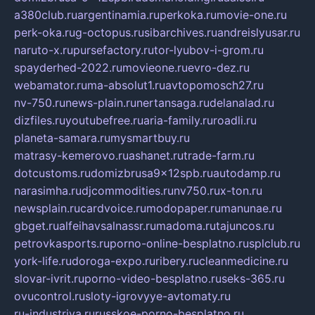
a380club.ru
argentinamia.ru
perkoka.ru
movie-one.ru
perk-oka.ru
g-octopus.ru
sibarchives.ru
andreislyusar.ru
naruto-x.ru
pursefactory.ru
tor-lyubov-i-grom.ru
spayderhed-2022.ru
movieone.ru
evro-dez.ru
webamator.ru
ma-absolut1.ru
avtopomosch27.ru
nv-750.ru
news-plain.ru
nertansaga.ru
delanalad.ru
dizfiles.ru
youtubefree.ru
aria-family.ru
roadli.ru
planeta-samara.ru
mysmartbuy.ru
matrasy-kemerovo.ru
ashanet.ru
trade-farm.ru
dotcustoms.ru
domizbrusa9x12spb.ru
autodamp.ru
narasimha.ru
djcommodities.ru
nv750.ru
x-ton.ru
newsplain.ru
cardvoice.ru
modopaper.ru
manunae.ru
gbget.ru
alfeihavsalnassr.ru
madoma.ru
tajuncos.ru
petrovkasports.ru
porno-online-besplatno.ru
splclub.ru
york-life.ru
doroga-expo.ru
ribery.ru
cleanmedicine.ru
slovar-ivrit.ru
porno-video-besplatno.ru
seks-365.ru
ovucontrol.ru
sloty-igrovyye-avtomaty.ru
ru-industriya.ru
russkoe-porno-besplatno.ru