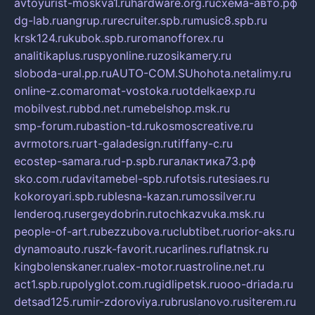
avtoyurist-moskva1.ru
hardware.org.ru
схема-авто.рф
dg-lab.ru
angrup.ru
recruiter.spb.ru
music8.spb.ru
krsk124.ru
kubok.spb.ru
romanofforex.ru
analitikaplus.ru
spyonline.ru
zosikamery.ru
sloboda-ural.pp.ru
AUTO-COM.SU
hohota.net
alimy.ru
online-z.com
aromat-vostoka.ru
otdelkaexp.ru
mobilvest.ru
bbd.net.ru
mebelshop.msk.ru
smp-forum.ru
bastion-td.ru
kosmoscreative.ru
avrmotors.ru
art-galadesign.ru
tiffany-c.ru
ecostep-samara.ru
d-p.spb.ru
галактика73.рф
sko.com.ru
davitamebel-spb.ru
fotsis.ru
tesiaes.ru
kokoroyari.spb.ru
blesna-kazan.ru
mossilver.ru
lenderoq.ru
sergeydobrin.ru
tochkazvuka.msk.ru
people-of-art.ru
bezzubova.ru
clubtibet.ru
orior-aks.ru
dynamoauto.ru
szk-favorit.ru
carlines.ru
flatnsk.ru
kingbolenskaner.ru
alex-motor.ru
astroline.net.ru
act1.spb.ru
polyglot.com.ru
gidlipetsk.ru
ooo-driada.ru
detsad125.ru
mir-zdoroviya.ru
bruslanovo.ru
siterem.ru