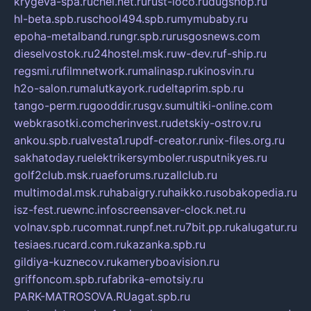
krygeva-spa.ru
chel.net.ru
rust-loco.ru
dugshop.ru
hl-beta.spb.ru
school494.spb.ru
mymubaby.ru
epoha-metalband.ru
ngr.spb.ru
rusgosnews.com
dieselvostok.ru
24hostel.msk.ru
w-dev.ru
f-ship.ru
regsmi.ru
filmnetwork.ru
malinasp.ru
kinosvin.ru
h2o-salon.ru
malutkayork.ru
deltaprim.spb.ru
tango-perm.ru
gooddir.ru
sgv.su
multiki-online.com
webkrasotki.com
cherinvest.ru
detskiy-ostrov.ru
ankou.spb.ru
alvesta1.ru
pdf-creator.ru
nix-files.org.ru
sakhatoday.ru
elektrikersymboler.ru
sputnikyes.ru
golf2club.msk.ru
aeforums.ru
zallclub.ru
multimodal.msk.ru
habaigry.ru
haikko.ru
sobakopedia.ru
isz-fest.ru
ewnc.info
screensaver-clock.net.ru
volnav.spb.ru
comnat.ru
npf.net.ru
7bit.pp.ru
kalugatur.ru
tesiaes.ru
card.com.ru
kazanka.spb.ru
gildiya-kuznecov.ru
kameryboavision.ru
griffoncom.spb.ru
fabrika-emotsiy.ru
PARK-MATROSOVA.RU
agat.spb.ru