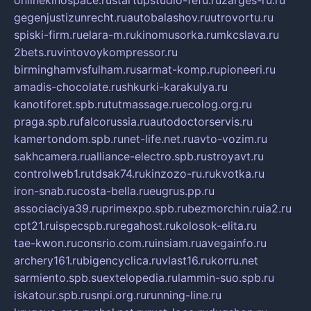
gegenjustizunrecht.ru
autobalashov.ru
utrovortu.ru
spiski-firm.ru
elara-m.ru
kinomusorka.ru
mkcslava.ru
2bets.ru
vintovoykompressor.ru
birminghamvsfulham.ru
sarmat-komp.ru
pioneeri.ru
amadis-chocolate.ru
shkurki-karakulya.ru
kanotiforet.spb.ru
tutmassage.ru
ecolog.org.ru
praga.spb.ru
falcorussia.ru
autodoctorservis.ru
kamertondom.spb.ru
net-life.net.ru
avto-vozim.ru
sakhcamera.ru
alliance-electro.spb.ru
stroyavt.ru
controlweb1.ru
tdsak74.ru
kinzozo-ru.ru
kvotka.ru
iron-snab.ru
costa-bella.ru
eugrus.pp.ru
associaciya39.ru
primexpo.spb.ru
bezmorchin.ru
ia2.ru
cpt21.ru
ispecspb.ru
regahost.ru
kolosok-elita.ru
tae-kwon.ru
consrio.com.ru
insiam.ru
avegainfo.ru
archery161.ru
bigencyclica.ru
vlast16.ru
korru.net
sarmiento.spb.su
extelopedia.ru
lammin-suo.spb.ru
iskatour.spb.ru
snpi.org.ru
running-line.ru