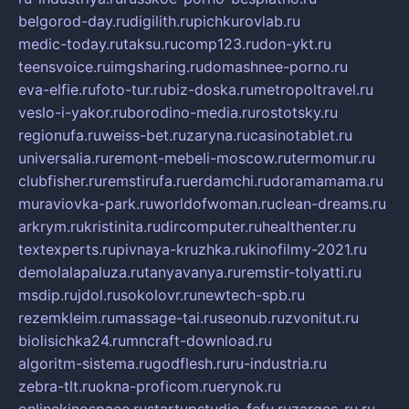
belgorod-day.ru
digilith.ru
pichkurovlab.ru
medic-today.ru
taksu.ru
comp123.ru
don-ykt.ru
teensvoice.ru
imgsharing.ru
domashnee-porno.ru
eva-elfie.ru
foto-tur.ru
biz-doska.ru
metropoltravel.ru
veslo-i-yakor.ru
borodino-media.ru
rostotsky.ru
regionufa.ru
weiss-bet.ru
zaryna.ru
casinotablet.ru
universalia.ru
remont-mebeli-moscow.ru
termomur.ru
clubfisher.ru
remstirufa.ru
erdamchi.ru
doramamama.ru
muraviovka-park.ru
worldofwoman.ru
clean-dreams.ru
arkrym.ru
kristinita.ru
dircomputer.ru
healthenter.ru
textexperts.ru
pivnaya-kruzhka.ru
kinofilmy-2021.ru
demolalapaluza.ru
tanyavanya.ru
remstir-tolyatti.ru
msdip.ru
jdol.ru
sokolovr.ru
newtech-spb.ru
rezemkleim.ru
massage-tai.ru
seonub.ru
zvonitut.ru
biolisichka24.ru
mncraft-download.ru
algoritm-sistema.ru
godflesh.ru
ru-industria.ru
zebra-tlt.ru
okna-proficom.ru
erynok.ru
onlinekinospace.ru
startupstudio-fefu.ru
zarges-ru.ru