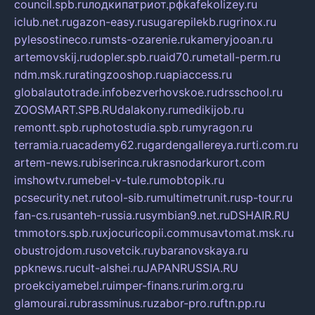
council.spb.ru
лодкипатриот.рф
kafekolizey.ru
iclub.net.ru
gazon-easy.ru
sugarepilekb.ru
grinox.ru
pylesostineco.ru
msts-ozarenie.ru
kameryjooan.ru
artemovskij.ru
dopler.spb.ru
aid70.ru
metall-perm.ru
ndm.msk.ru
ratingzooshop.ru
apiaccess.ru
globalautotrade.info
bezverhovskoe.ru
drsschool.ru
ZOOSMART.SPB.RU
dalakony.ru
medikijob.ru
remontt.spb.ru
photostudia.spb.ru
myragon.ru
terramia.ru
academy62.ru
gardengallereya.ru
rti.com.ru
artem-news.ru
biserinca.ru
krasnodarkurort.com
imshowtv.ru
mebel-v-tule.ru
mobtopik.ru
pcsecurity.net.ru
tool-sib.ru
multimetrunit.ru
sp-tour.ru
fan-cs.ru
santeh-russia.ru
symbian9.net.ru
DSHAIR.RU
tmmotors.spb.ru
xjocuricopii.com
musavtomat.msk.ru
obustrojdom.ru
sovetcik.ru
ybaranovskaya.ru
ppknews.ru
cult-alshei.ru
JAPANRUSSIA.RU
proekciyamebel.ru
imper-finans.ru
rim.org.ru
glamourai.ru
brassminus.ru
zabor-pro.ru
ftn.pp.ru