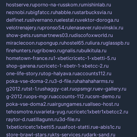
hostserve.ru
porno-na-russkom.ru
mishinlab.ru
neznobi.ru
bigfatcc.ru
habble.ru
starbucksvia.ru
delfinet.ru
silvernano.ru
elestal.ru
vektor-doroga.ru
velotrenajery.ru
pronso54.ru
lenasever.ru
lovinskix.ru
show-pets.ru
smartnews03.ru
discofoxworld.ru
miraclecoon.ru
pongup.ru
hostel65.ru
liura.ru
glasspb.ru
firehunters.ru
gribowo.ru
gnalis.ru
bulkitula.ru
hometown-france.ru
1-xbeticricetc-1-xbetti-5.ru
shop-garena.ru
cricetc-1-xbetr-1-xbetcc-2.ru
one-life-story.ru
top-halyava.ru
accounts112.ru
poka-vse-doma-2.ru
3-d-file.ru
hahahaharms.ru
g2012.ru
tst-1.ru
shaggy-cat.ru
opsmgr.ru
ev-gallery.ru
g-2012.ru
ops-mgr.ru
accounts-112.ru
csm-demo.ru
poka-vse-doma2.ru
airgungames.ru
allseo-host.ru
tehosmotre.ru
varieta-yug.ru
cricetc1xbetr1xbetcc2.ru
raytor-d.ru
atillagunn.ru
3d-file.ru
1xbeticricetc1xbetti5.ru
uafoot-statti.ru
e-abis1c.ru
store-brawl-stars.ru
kts-services.ru
dark-sand.ru