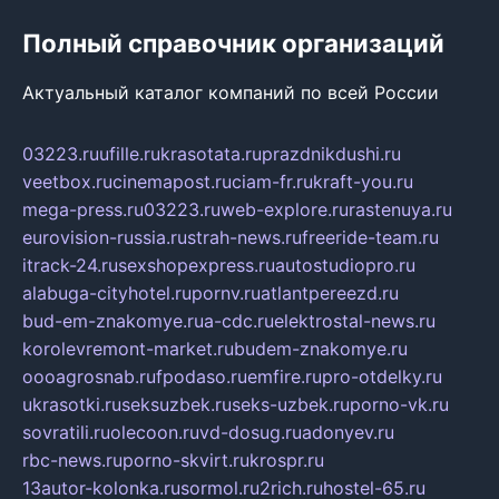
Полный справочник организаций
Актуальный каталог компаний по всей России
03223.ru
ufille.ru
krasotata.ru
prazdnikdushi.ru
veetbox.ru
cinemapost.ru
ciam-fr.ru
kraft-you.ru
mega-press.ru
03223.ru
web-explore.ru
rastenuya.ru
eurovision-russia.ru
strah-news.ru
freeride-team.ru
itrack-24.ru
sexshopexpress.ru
autostudiopro.ru
alabuga-cityhotel.ru
pornv.ru
atlantpereezd.ru
bud-em-znakomye.ru
a-cdc.ru
elektrostal-news.ru
korolevremont-market.ru
budem-znakomye.ru
oooagrosnab.ru
fpodaso.ru
emfire.ru
pro-otdelky.ru
ukrasotki.ru
seksuzbek.ru
seks-uzbek.ru
porno-vk.ru
sovratili.ru
olecoon.ru
vd-dosug.ru
adonyev.ru
rbc-news.ru
porno-skvirt.ru
krospr.ru
13autor-kolonka.ru
sormol.ru
2rich.ru
hostel-65.ru