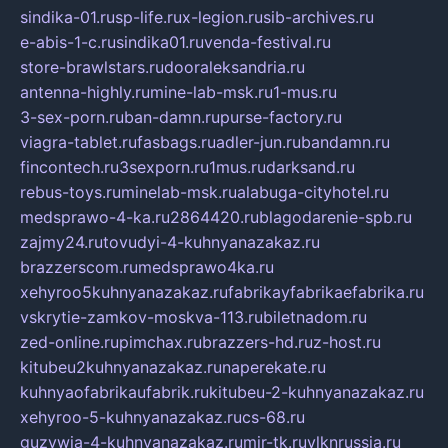
sindika-01.ru
sp-life.ru
x-legion.ru
sib-archives.ru
e-abis-1-c.ru
sindika01.ru
venda-festival.ru
store-brawlstars.ru
dooraleksandria.ru
antenna-highly.ru
mine-lab-msk.ru
1-mus.ru
3-sex-porn.ru
ban-damn.ru
purse-factory.ru
viagra-tablet.ru
fasbags.ru
adler-jun.ru
bandamn.ru
fincontech.ru
3sexporn.ru
1mus.ru
darksand.ru
rebus-toys.ru
minelab-msk.ru
alabuga-cityhotel.ru
medsprawo-4-ka.ru
2864420.ru
blagodarenie-spb.ru
zajmy24.ru
tovudyi-4-kuhnyanazakaz.ru
brazzerscom.ru
medsprawo4ka.ru
xehyroo5kuhnyanazakaz.ru
fabrikayfabrikaefabrika.ru
vskrytie-zamkov-moskva-113.ru
biletnadom.ru
zed-online.ru
pimchax.ru
brazzers-hd.ru
z-host.ru
kitubeu2kuhnyanazakaz.ru
naperekate.ru
kuhnyaofabrikaufabrik.ru
kitubeu-2-kuhnyanazakaz.ru
xehyroo-5-kuhnyanazakaz.ru
cs-68.ru
guzywia-4-kuhnyanazakaz.ru
mir-tk.ru
vlknrussia.ru