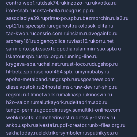
controlweb1.ru
tdsak74.ru
kinzozo-ru.ru
kvotka.ru
iron-snab.ru
costa-bella.ru
eugrus.pp.ru
associaciya39.ru
primexpo.spb.ru
bezmorchin.ru
ia2.ru
cpt21.ru
ispecspb.ru
regahost.ru
kolosok-elita.ru
tae-kwon.ru
consrio.com.ru
insiam.ru
avegainfo.ru
archery161.ru
bigencyclica.ru
vlast16.ru
korru.net
sarmiento.spb.su
extelopedia.ru
lammin-suo.spb.ru
iskatour.spb.ru
snpi.org.ru
running-line.ru
krygeva-spa.ru
chel.net.ru
rust-loco.ru
dugshop.ru
hl-beta.spb.ru
school494.spb.ru
mymubaby.ru
epoha-metalband.ru
ngr.spb.ru
rusgosnews.com
dieselvostok.ru
24hostel.msk.ru
w-dev.ru
f-ship.ru
regsmi.ru
filmnetwork.ru
malinasp.ru
kinosvin.ru
h2o-salon.ru
malutkayork.ru
deltaprim.spb.ru
tango-perm.ru
gooddir.ru
sgv.su
multiki-online.com
webkrasotki.com
cherinvest.ru
detskiy-ostrov.ru
ankou.spb.ru
alvesta1.ru
pdf-creator.ru
nix-files.org.ru
sakhatoday.ru
elektrikersymboler.ru
sputnikyes.ru