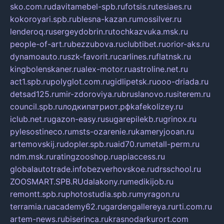
sko.com.ru
davitamebel-spb.ru
fotsis.ru
tesiaes.ru
kokoroyari.spb.ru
blesna-kazan.ru
mossilver.ru
lenderoq.ru
sergeydobrin.ru
tochkazvuka.msk.ru
people-of-art.ru
bezzubova.ru
clubtibet.ru
orior-aks.ru
dynamoauto.ru
szk-favorit.ru
carlines.ru
flatnsk.ru
kingbolenskaner.ru
alex-motor.ru
astroline.net.ru
act1.spb.ru
polyglot.com.ru
gidlipetsk.ru
ooo-driada.ru
detsad125.ru
mir-zdoroviya.ru
bruslanovo.ru
siterem.ru
council.spb.ru
лодкипатриот.рф
kafekolizey.ru
iclub.net.ru
gazon-easy.ru
sugarepilekb.ru
grinox.ru
pylesostineco.ru
msts-ozarenie.ru
kameryjooan.ru
artemovskij.ru
dopler.spb.ru
aid70.ru
metall-perm.ru
ndm.msk.ru
ratingzooshop.ru
apiaccess.ru
globalautotrade.info
bezverhovskoe.ru
drsschool.ru
ZOOSMART.SPB.RU
dalakony.ru
medikijob.ru
remontt.spb.ru
photostudia.spb.ru
myragon.ru
terramia.ru
academy62.ru
gardengallereya.ru
rti.com.ru
artem-news.ru
biserinca.ru
krasnodarkurort.com