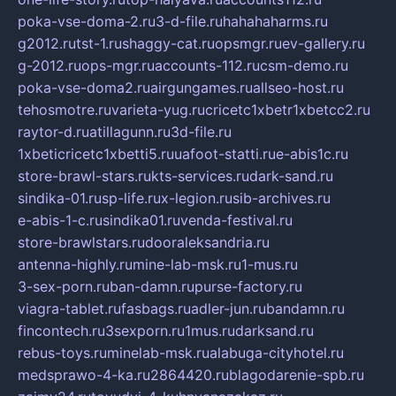
poka-vse-doma-2.ru
3-d-file.ru
hahahaharms.ru
g2012.ru
tst-1.ru
shaggy-cat.ru
opsmgr.ru
ev-gallery.ru
g-2012.ru
ops-mgr.ru
accounts-112.ru
csm-demo.ru
poka-vse-doma2.ru
airgungames.ru
allseo-host.ru
tehosmotre.ru
varieta-yug.ru
cricetc1xbetr1xbetcc2.ru
raytor-d.ru
atillagunn.ru
3d-file.ru
1xbeticricetc1xbetti5.ru
uafoot-statti.ru
e-abis1c.ru
store-brawl-stars.ru
kts-services.ru
dark-sand.ru
sindika-01.ru
sp-life.ru
x-legion.ru
sib-archives.ru
e-abis-1-c.ru
sindika01.ru
venda-festival.ru
store-brawlstars.ru
dooraleksandria.ru
antenna-highly.ru
mine-lab-msk.ru
1-mus.ru
3-sex-porn.ru
ban-damn.ru
purse-factory.ru
viagra-tablet.ru
fasbags.ru
adler-jun.ru
bandamn.ru
fincontech.ru
3sexporn.ru
1mus.ru
darksand.ru
rebus-toys.ru
minelab-msk.ru
alabuga-cityhotel.ru
medsprawo-4-ka.ru
2864420.ru
blagodarenie-spb.ru