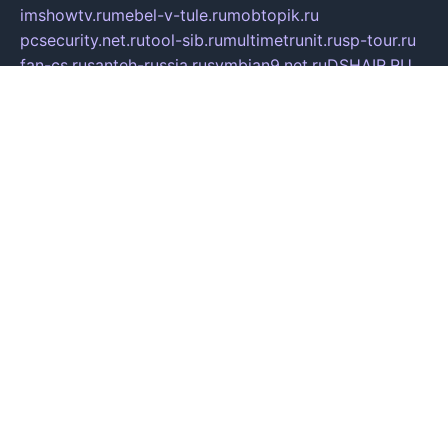
imshowtv.ru
mebel-v-tule.ru
mobtopik.ru
pcsecurity.net.ru
tool-sib.ru
multimetrunit.ru
sp-tour.ru
fan-cs.ru
santeh-russia.ru
symbian9.net.ru
DSHAIR.RU
tmmotors.spb.ru
xjocuricopii.com
musavtomat.msk.ru
obustrojdom.ru
sovetcik.ru
ybaranovskaya.ru
ppknews.ru
cult-alshei.ru
JAPANRUSSIA.RU
proekciyamebel.ru
imper-finans.ru
rim.org.ru
glamourai.ru
brassminus.ru
zabor-pro.ru
ftn.pp.ru
dorogoe58.ru
laimengpacker.ru
kuzova-zapchasti.ru
sageerp.ru
taxodrom.ru
dsrazvitie.ru
hardcity.net.ru
ratinghomegames.ru
topservice25.ru
gubernyan.ru
gtglasslined.ru
ii4.ru
tssport.spb.ru
andorra24.com
blackwallstreet.ru
oboimos.ru
optim-doors.com.ru
ikuch.ru
nycr.org.ru
npa21.ru
vremya-ch.spb.ru
desert000.ru
ivtorgi.ru
ifiori.ru
catalog-statei.ru
dcv.org.ru
spetsmaster174.ru
ipkameryhiseeu.ru
dum26.ru
ruspol.spb.ru
fr-opendp.ru
kam-solnyshko.ru
cheyenne-arapaho.ru
sevzapmetal.spb.ru