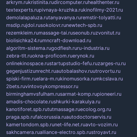
arkrym.ru
kristinita.ru
dircomputer.ru
healthenter.ru
textexperts.ru
pivnaya-kruzhka.ru
kinofilmy-2021.ru
demolalapaluza.ru
tanyavanya.ru
remstir-tolyatti.ru
msdip.ru
jdol.ru
sokolovr.ru
newtech-spb.ru
rezemkleim.ru
massage-tai.ru
seonub.ru
zvonitut.ru
biolisichka24.ru
mncraft-download.ru
algoritm-sistema.ru
godflesh.ru
ru-industria.ru
zebra-tlt.ru
okna-proficom.ru
erynok.ru
onlinekinospace.ru
startupstudio-fefu.ru
zarges-ru.ru
gegenjustizunrecht.ru
autobalashov.ru
utrovortu.ru
spiski-firm.ru
elara-m.ru
kinomusorka.ru
mkcslava.ru
2bets.ru
vintovoykompressor.ru
birminghamvsfulham.ru
sarmat-komp.ru
pioneeri.ru
amadis-chocolate.ru
shkurki-karakulya.ru
kanotiforet.spb.ru
tutmassage.ru
ecolog.org.ru
praga.spb.ru
falcorussia.ru
autodoctorservis.ru
kamertondom.spb.ru
net-life.net.ru
avto-vozim.ru
sakhcamera.ru
alliance-electro.spb.ru
stroyavt.ru