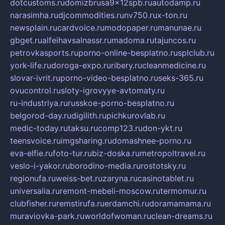
dotcustoms.ru
domizbrusa9x12spb.ru
autodamp.ru
narasimha.ru
djcommodities.ru
nv750.ru
x-ton.ru
newsplain.ru
cardvoice.ru
modopaper.ru
manunae.ru
gbget.ru
alfeihavsalnassr.ru
madoma.ru
tajuncos.ru
petrovkasports.ru
porno-online-besplatno.ru
splclub.ru
york-life.ru
doroga-expo.ru
ribery.ru
cleanmedicine.ru
slovar-ivrit.ru
porno-video-besplatno.ru
seks-365.ru
ovucontrol.ru
sloty-igrovyye-avtomaty.ru
ru-industriya.ru
russkoe-porno-besplatno.ru
belgorod-day.ru
digilith.ru
pichkurovlab.ru
medic-today.ru
taksu.ru
comp123.ru
don-ykt.ru
teensvoice.ru
imgsharing.ru
domashnee-porno.ru
eva-elfie.ru
foto-tur.ru
biz-doska.ru
metropoltravel.ru
veslo-i-yakor.ru
borodino-media.ru
rostotsky.ru
regionufa.ru
weiss-bet.ru
zaryna.ru
casinotablet.ru
universalia.ru
remont-mebeli-moscow.ru
termomur.ru
clubfisher.ru
remstirufa.ru
erdamchi.ru
doramamama.ru
muraviovka-park.ru
worldofwoman.ru
clean-dreams.ru