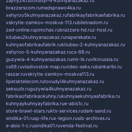
zajmy24.ru
tovudyi-4-kuhnyanazakaz.ru
brazzerscom.ru
medsprawo4ka.ru
xehyroo5kuhnyanazakaz.ru
fabrikayfabrikaefabrika.ru
vskrytie-zamkov-moskva-113.ru
biletnadom.ru
zed-online.ru
pimchax.ru
brazzers-hd.ru
z-host.ru
kitubeu2kuhnyanazakaz.ru
naperekate.ru
kuhnyaofabrikaufabrik.ru
kitubeu-2-kuhnyanazakaz.ru
xehyroo-5-kuhnyanazakaz.ru
cs-68.ru
guzywia-4-kuhnyanazakaz.ru
mir-tk.ru
vlknrussia.ru
cs68.ru
vladivostok-map.ru
video-seks.ru
bankaribi.ru
raszar.ru
vskrytie-zamkov-moskva113.ru
lipetsktelecom.ru
tovudyi4kuhnyanazakaz.ru
seksuzb.ru
guzywia4kuhnyanazakaz.ru
fabrikaofabrikaokuhny.ru
kuhnyaekuhnyaafabrika.ru
kuhnyaykuhnyayfabrika.ru
e-abis1c.ru
store-brawl-stars.ru
kts-services.ru
dark-sand.ru
sindika-01.ru
sp-life.ru
x-legion.ru
sib-archives.ru
e-abis-1-c.ru
sindika01.ru
venda-festival.ru