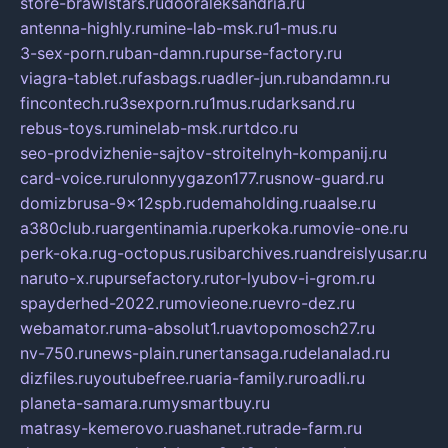
store-brawlstars.ru
dooraleksandria.ru
antenna-highly.ru
mine-lab-msk.ru
1-mus.ru
3-sex-porn.ru
ban-damn.ru
purse-factory.ru
viagra-tablet.ru
fasbags.ru
adler-jun.ru
bandamn.ru
fincontech.ru
3sexporn.ru
1mus.ru
darksand.ru
rebus-toys.ru
minelab-msk.ru
rtdco.ru
seo-prodvizhenie-sajtov-stroitelnyh-kompanij.ru
card-voice.ru
rulonnyygazon177.ru
snow-guard.ru
domizbrusa-9x12spb.ru
demaholding.ru
aalse.ru
a380club.ru
argentinamia.ru
perkoka.ru
movie-one.ru
perk-oka.ru
g-octopus.ru
sibarchives.ru
andreislyusar.ru
naruto-x.ru
pursefactory.ru
tor-lyubov-i-grom.ru
spayderhed-2022.ru
movieone.ru
evro-dez.ru
webamator.ru
ma-absolut1.ru
avtopomosch27.ru
nv-750.ru
news-plain.ru
nertansaga.ru
delanalad.ru
dizfiles.ru
youtubefree.ru
aria-family.ru
roadli.ru
planeta-samara.ru
mysmartbuy.ru
matrasy-kemerovo.ru
ashanet.ru
trade-farm.ru