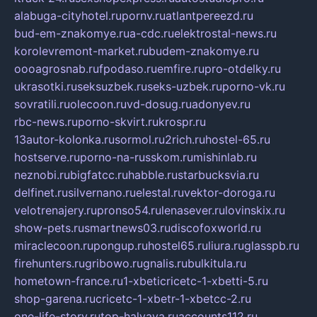
alabuga-cityhotel.ru
pornv.ru
atlantpereezd.ru
bud-em-znakomye.ru
a-cdc.ru
elektrostal-news.ru
korolevremont-market.ru
budem-znakomye.ru
oooagrosnab.ru
fpodaso.ru
emfire.ru
pro-otdelky.ru
ukrasotki.ru
seksuzbek.ru
seks-uzbek.ru
porno-vk.ru
sovratili.ru
olecoon.ru
vd-dosug.ru
adonyev.ru
rbc-news.ru
porno-skvirt.ru
krospr.ru
13autor-kolonka.ru
sormol.ru
2rich.ru
hostel-65.ru
hostserve.ru
porno-na-russkom.ru
mishinlab.ru
neznobi.ru
bigfatcc.ru
habble.ru
starbucksvia.ru
delfinet.ru
silvernano.ru
elestal.ru
vektor-doroga.ru
velotrenajery.ru
pronso54.ru
lenasever.ru
lovinskix.ru
show-pets.ru
smartnews03.ru
discofoxworld.ru
miraclecoon.ru
pongup.ru
hostel65.ru
liura.ru
glasspb.ru
firehunters.ru
gribowo.ru
gnalis.ru
bulkitula.ru
hometown-france.ru
1-xbeticricetc-1-xbetti-5.ru
shop-garena.ru
cricetc-1-xbetr-1-xbetcc-2.ru
one-life-story.ru
top-halyava.ru
accounts112.ru