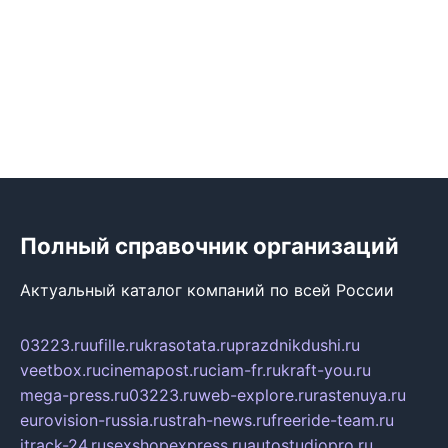
Полный справочник организаций
Актуальный каталог компаний по всей России
03223.ru
ufille.ru
krasotata.ru
prazdnikdushi.ru
veetbox.ru
cinemapost.ru
ciam-fr.ru
kraft-you.ru
mega-press.ru
03223.ru
web-explore.ru
rastenuya.ru
eurovision-russia.ru
strah-news.ru
freeride-team.ru
itrack-24.ru
sexshopexpress.ru
autostudiopro.ru