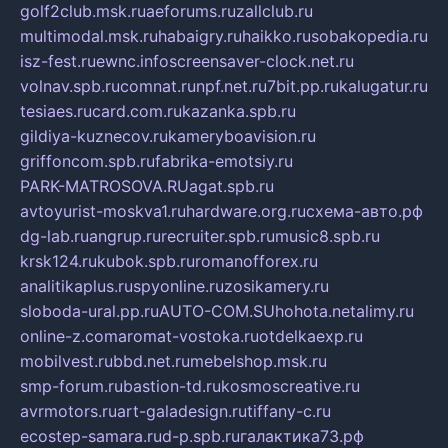
golf2club.msk.ru
aeforums.ru
zallclub.ru
multimodal.msk.ru
habaigry.ru
haikko.ru
sobakopedia.ru
isz-fest.ru
ewnc.info
screensaver-clock.net.ru
volnav.spb.ru
comnat.ru
npf.net.ru
7bit.pp.ru
kalugatur.ru
tesiaes.ru
card.com.ru
kazanka.spb.ru
gildiya-kuznecov.ru
kameryboavision.ru
griffoncom.spb.ru
fabrika-emotsiy.ru
PARK-MATROSOVA.RU
agat.spb.ru
avtoyurist-moskva1.ru
hardware.org.ru
схема-авто.рф
dg-lab.ru
angrup.ru
recruiter.spb.ru
music8.spb.ru
krsk124.ru
kubok.spb.ru
romanofforex.ru
analitikaplus.ru
spyonline.ru
zosikamery.ru
sloboda-ural.pp.ru
AUTO-COM.SU
hohota.net
alimy.ru
online-z.com
aromat-vostoka.ru
otdelkaexp.ru
mobilvest.ru
bbd.net.ru
mebelshop.msk.ru
smp-forum.ru
bastion-td.ru
kosmoscreative.ru
avrmotors.ru
art-galadesign.ru
tiffany-c.ru
ecostep-samara.ru
d-p.spb.ru
галактика73.рф