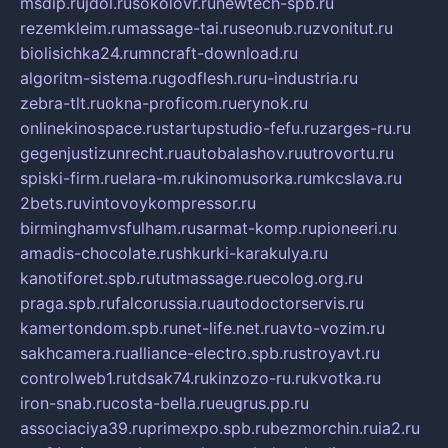
msdip.ru
jdol.ru
sokolovr.ru
newtech-spb.ru
rezemkleim.ru
massage-tai.ru
seonub.ru
zvonitut.ru
biolisichka24.ru
mncraft-download.ru
algoritm-sistema.ru
godflesh.ru
ru-industria.ru
zebra-tlt.ru
okna-proficom.ru
erynok.ru
onlinekinospace.ru
startupstudio-fefu.ru
zarges-ru.ru
gegenjustizunrecht.ru
autobalashov.ru
utrovortu.ru
spiski-firm.ru
elara-m.ru
kinomusorka.ru
mkcslava.ru
2bets.ru
vintovoykompressor.ru
birminghamvsfulham.ru
sarmat-komp.ru
pioneeri.ru
amadis-chocolate.ru
shkurki-karakulya.ru
kanotiforet.spb.ru
tutmassage.ru
ecolog.org.ru
praga.spb.ru
falcorussia.ru
autodoctorservis.ru
kamertondom.spb.ru
net-life.net.ru
avto-vozim.ru
sakhcamera.ru
alliance-electro.spb.ru
stroyavt.ru
controlweb1.ru
tdsak74.ru
kinzozo-ru.ru
kvotka.ru
iron-snab.ru
costa-bella.ru
eugrus.pp.ru
associaciya39.ru
primexpo.spb.ru
bezmorchin.ru
ia2.ru