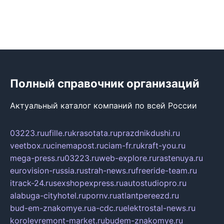
Полный справочник организаций
Актуальный каталог компаний по всей России
03223.ru
ufille.ru
krasotata.ru
prazdnikdushi.ru
veetbox.ru
cinemapost.ru
ciam-fr.ru
kraft-you.ru
mega-press.ru
03223.ru
web-explore.ru
rastenuya.ru
eurovision-russia.ru
strah-news.ru
freeride-team.ru
itrack-24.ru
sexshopexpress.ru
autostudiopro.ru
alabuga-cityhotel.ru
pornv.ru
atlantpereezd.ru
bud-em-znakomye.ru
a-cdc.ru
elektrostal-news.ru
korolevremont-market.ru
budem-znakomye.ru