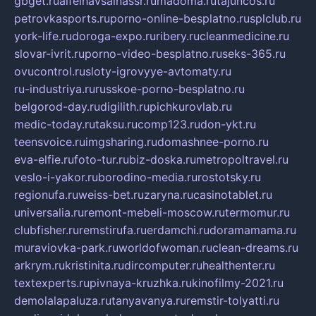
gbget.ru
alfeihavsalnassr.ru
madoma.ru
tajuncos.ru
petrovkasports.ru
porno-online-besplatno.ru
splclub.ru
york-life.ru
doroga-expo.ru
ribery.ru
cleanmedicine.ru
slovar-ivrit.ru
porno-video-besplatno.ru
seks-365.ru
ovucontrol.ru
sloty-igrovyye-avtomaty.ru
ru-industriya.ru
russkoe-porno-besplatno.ru
belgorod-day.ru
digilith.ru
pichkurovlab.ru
medic-today.ru
taksu.ru
comp123.ru
don-ykt.ru
teensvoice.ru
imgsharing.ru
domashnee-porno.ru
eva-elfie.ru
foto-tur.ru
biz-doska.ru
metropoltravel.ru
veslo-i-yakor.ru
borodino-media.ru
rostotsky.ru
regionufa.ru
weiss-bet.ru
zaryna.ru
casinotablet.ru
universalia.ru
remont-mebeli-moscow.ru
termomur.ru
clubfisher.ru
remstirufa.ru
erdamchi.ru
doramamama.ru
muraviovka-park.ru
worldofwoman.ru
clean-dreams.ru
arkrym.ru
kristinita.ru
dircomputer.ru
healthenter.ru
textexperts.ru
pivnaya-kruzhka.ru
kinofilmy-2021.ru
demolalapaluza.ru
tanyavanya.ru
remstir-tolyatti.ru