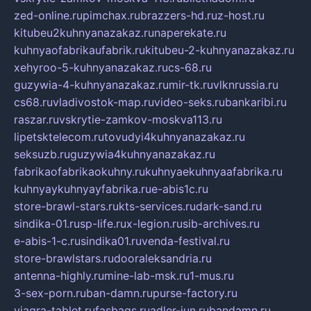
zed-online.ru
pimchax.ru
brazzers-hd.ru
z-host.ru
kitubeu2kuhnyanazakaz.ru
naperekate.ru
kuhnyaofabrikaufabrik.ru
kitubeu-2-kuhnyanazakaz.ru
xehyroo-5-kuhnyanazakaz.ru
cs-68.ru
guzywia-4-kuhnyanazakaz.ru
mir-tk.ru
vlknrussia.ru
cs68.ru
vladivostok-map.ru
video-seks.ru
bankaribi.ru
raszar.ru
vskrytie-zamkov-moskva113.ru
lipetsktelecom.ru
tovudyi4kuhnyanazakaz.ru
seksuzb.ru
guzywia4kuhnyanazakaz.ru
fabrikaofabrikaokuhny.ru
kuhnyaekuhnyaafabrika.ru
kuhnyaykuhnyayfabrika.ru
e-abis1c.ru
store-brawl-stars.ru
kts-services.ru
dark-sand.ru
sindika-01.ru
sp-life.ru
x-legion.ru
sib-archives.ru
e-abis-1-c.ru
sindika01.ru
venda-festival.ru
store-brawlstars.ru
dooraleksandria.ru
antenna-highly.ru
mine-lab-msk.ru
1-mus.ru
3-sex-porn.ru
ban-damn.ru
purse-factory.ru
viagra-tablet.ru
fasbags.ru
adler-jun.ru
bandamn.ru