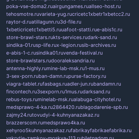
poka-vse-doma2.ru
airgungames.ru
allseo-host.ru
tehosmotre.ru
varieta-yug.ru
cricetc1xbetr1xbetcc2.ru
raytor-d.ru
atillagunn.ru
3d-file.ru
1xbeticricetc1xbetti5.ru
uafoot-statti.ru
e-abis1c.ru
store-brawl-stars.ru
kts-services.ru
dark-sand.ru
sindika-01.ru
sp-life.ru
x-legion.ru
sib-archives.ru
e-abis-1-c.ru
sindika01.ru
venda-festival.ru
store-brawlstars.ru
dooraleksandria.ru
antenna-highly.ru
mine-lab-msk.ru
1-mus.ru
3-sex-porn.ru
ban-damn.ru
purse-factory.ru
viagra-tablet.ru
fasbags.ru
adler-jun.ru
bandamn.ru
fincontech.ru
3sexporn.ru
1mus.ru
darksand.ru
rebus-toys.ru
minelab-msk.ru
alabuga-cityhotel.ru
medsprawo-4-ka.ru
2864420.ru
blagodarenie-spb.ru
zajmy24.ru
tovudyi-4-kuhnyanazakaz.ru
brazzerscom.ru
medsprawo4ka.ru
xehyroo5kuhnyanazakaz.ru
fabrikayfabrikaefabrika.ru
vskrytie-zamkov-moskva-113.ru
biletnadom.ru