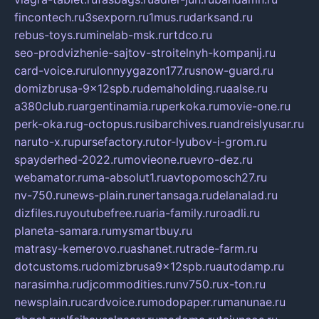
fincontech.ru
3sexporn.ru
1mus.ru
darksand.ru
rebus-toys.ru
minelab-msk.ru
rtdco.ru
seo-prodvizhenie-sajtov-stroitelnyh-kompanij.ru
card-voice.ru
rulonnyygazon177.ru
snow-guard.ru
domizbrusa-9x12spb.ru
demaholding.ru
aalse.ru
a380club.ru
argentinamia.ru
perkoka.ru
movie-one.ru
perk-oka.ru
g-octopus.ru
sibarchives.ru
andreislyusar.ru
naruto-x.ru
pursefactory.ru
tor-lyubov-i-grom.ru
spayderhed-2022.ru
movieone.ru
evro-dez.ru
webamator.ru
ma-absolut1.ru
avtopomosch27.ru
nv-750.ru
news-plain.ru
nertansaga.ru
delanalad.ru
dizfiles.ru
youtubefree.ru
aria-family.ru
roadli.ru
planeta-samara.ru
mysmartbuy.ru
matrasy-kemerovo.ru
ashanet.ru
trade-farm.ru
dotcustoms.ru
domizbrusa9x12spb.ru
autodamp.ru
narasimha.ru
djcommodities.ru
nv750.ru
x-ton.ru
newsplain.ru
cardvoice.ru
modopaper.ru
manunae.ru