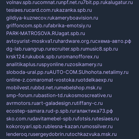
volnav.spb.ru
comnat.ru
npf.net.ru
7bit.pp.ru
kalugatur.ru
tesiaes.ru
card.com.ru
kazanka.spb.ru
gildiya-kuznecov.ru
kameryboavision.ru
griffoncom.spb.ru
fabrika-emotsiy.ru
PARK-MATROSOVA.RU
agat.spb.ru
avtoyurist-moskva1.ru
hardware.org.ru
схема-авто.рф
dg-lab.ru
angrup.ru
recruiter.spb.ru
music8.spb.ru
krsk124.ru
kubok.spb.ru
romanofforex.ru
analitikaplus.ru
spyonline.ru
zosikamery.ru
sloboda-ural.pp.ru
AUTO-COM.SU
hohota.net
alimy.ru
online-z.com
aromat-vostoka.ru
otdelkaexp.ru
mobilvest.ru
bbd.net.ru
mebelshop.msk.ru
smp-forum.ru
bastion-td.ru
kosmoscreative.ru
avrmotors.ru
art-galadesign.ru
tiffany-c.ru
ecostep-samara.ru
d-p.spb.ru
галактика73.рф
sko.com.ru
davitamebel-spb.ru
fotsis.ru
tesiaes.ru
kokoroyari.spb.ru
blesna-kazan.ru
mossilver.ru
lenderoq.ru
sergeydobrin.ru
tochkazvuka.msk.ru