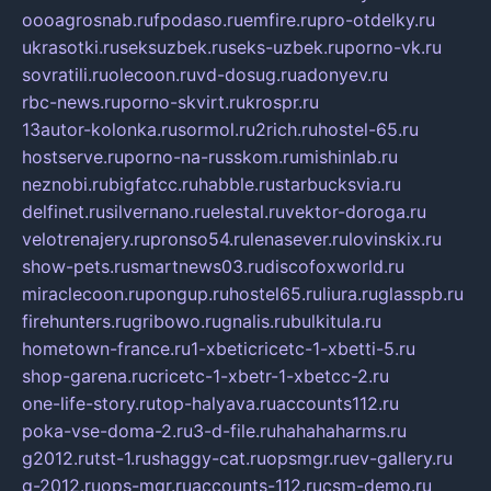
oooagrosnab.ru
fpodaso.ru
emfire.ru
pro-otdelky.ru
ukrasotki.ru
seksuzbek.ru
seks-uzbek.ru
porno-vk.ru
sovratili.ru
olecoon.ru
vd-dosug.ru
adonyev.ru
rbc-news.ru
porno-skvirt.ru
krospr.ru
13autor-kolonka.ru
sormol.ru
2rich.ru
hostel-65.ru
hostserve.ru
porno-na-russkom.ru
mishinlab.ru
neznobi.ru
bigfatcc.ru
habble.ru
starbucksvia.ru
delfinet.ru
silvernano.ru
elestal.ru
vektor-doroga.ru
velotrenajery.ru
pronso54.ru
lenasever.ru
lovinskix.ru
show-pets.ru
smartnews03.ru
discofoxworld.ru
miraclecoon.ru
pongup.ru
hostel65.ru
liura.ru
glasspb.ru
firehunters.ru
gribowo.ru
gnalis.ru
bulkitula.ru
hometown-france.ru
1-xbeticricetc-1-xbetti-5.ru
shop-garena.ru
cricetc-1-xbetr-1-xbetcc-2.ru
one-life-story.ru
top-halyava.ru
accounts112.ru
poka-vse-doma-2.ru
3-d-file.ru
hahahaharms.ru
g2012.ru
tst-1.ru
shaggy-cat.ru
opsmgr.ru
ev-gallery.ru
g-2012.ru
ops-mgr.ru
accounts-112.ru
csm-demo.ru