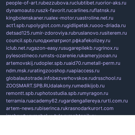
people-of-art.ru
bezzubova.ru
clubtibet.ru
orior-aks.ru
dynamoauto.ru
szk-favorit.ru
carlines.ru
flatnsk.ru
kingbolenskaner.ru
alex-motor.ru
astroline.net.ru
act1.spb.ru
polyglot.com.ru
gidlipetsk.ru
ooo-driada.ru
detsad125.ru
mir-zdoroviya.ru
bruslanovo.ru
siterem.ru
council.spb.ru
лодкипатриот.рф
kafekolizey.ru
iclub.net.ru
gazon-easy.ru
sugarepilekb.ru
grinox.ru
pylesostineco.ru
msts-ozarenie.ru
kameryjooan.ru
artemovskij.ru
dopler.spb.ru
aid70.ru
metall-perm.ru
ndm.msk.ru
ratingzooshop.ru
apiaccess.ru
globalautotrade.info
bezverhovskoe.ru
drsschool.ru
ZOOSMART.SPB.RU
dalakony.ru
medikijob.ru
remontt.spb.ru
photostudia.spb.ru
myragon.ru
terramia.ru
academy62.ru
gardengallereya.ru
rti.com.ru
artem-news.ru
biserinca.ru
krasnodarkurort.com
imshowtv.ru
mebel-v-tule.ru
mobtopik.ru
pcsecurity.net.ru
tool-sib.ru
multimetrunit.ru
sp-tour.ru
fan-cs.ru
santeh-russia.ru
symbian9.net.ru
DSHAIR.RU