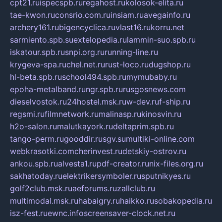
cpt21.ru
ispecspb.ru
regahost.ru
kolosok-elita.ru
tae-kwon.ru
consrio.com.ru
insiam.ru
avegainfo.ru
archery161.ru
bigencyclica.ru
vlast16.ru
korru.net
sarmiento.spb.su
extelopedia.ru
lammin-suo.spb.ru
iskatour.spb.ru
snpi.org.ru
running-line.ru
krygeva-spa.ru
chel.net.ru
rust-loco.ru
dugshop.ru
hl-beta.spb.ru
school494.spb.ru
mymubaby.ru
epoha-metalband.ru
ngr.spb.ru
rusgosnews.com
dieselvostok.ru
24hostel.msk.ru
w-dev.ru
f-ship.ru
regsmi.ru
filmnetwork.ru
malinasp.ru
kinosvin.ru
h2o-salon.ru
malutkayork.ru
deltaprim.spb.ru
tango-perm.ru
gooddir.ru
sgv.su
multiki-online.com
webkrasotki.com
cherinvest.ru
detskiy-ostrov.ru
ankou.spb.ru
alvesta1.ru
pdf-creator.ru
nix-files.org.ru
sakhatoday.ru
elektrikersymboler.ru
sputnikyes.ru
golf2club.msk.ru
aeforums.ru
zallclub.ru
multimodal.msk.ru
habaigry.ru
haikko.ru
sobakopedia.ru
isz-fest.ru
ewnc.info
screensaver-clock.net.ru