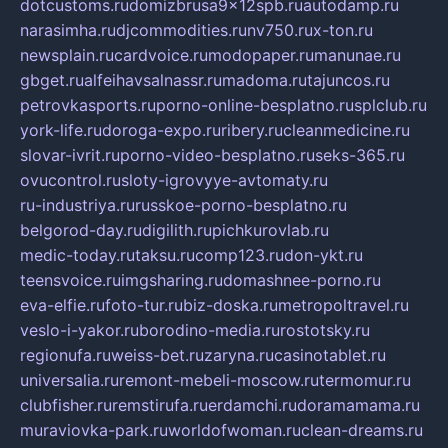
dotcustoms.ru
domizbrusa9x12spb.ru
autodamp.ru
narasimha.ru
djcommodities.ru
nv750.ru
x-ton.ru
newsplain.ru
cardvoice.ru
modopaper.ru
manunae.ru
gbget.ru
alfeihavsalnassr.ru
madoma.ru
tajuncos.ru
petrovkasports.ru
porno-online-besplatno.ru
splclub.ru
york-life.ru
doroga-expo.ru
ribery.ru
cleanmedicine.ru
slovar-ivrit.ru
porno-video-besplatno.ru
seks-365.ru
ovucontrol.ru
sloty-igrovyye-avtomaty.ru
ru-industriya.ru
russkoe-porno-besplatno.ru
belgorod-day.ru
digilith.ru
pichkurovlab.ru
medic-today.ru
taksu.ru
comp123.ru
don-ykt.ru
teensvoice.ru
imgsharing.ru
domashnee-porno.ru
eva-elfie.ru
foto-tur.ru
biz-doska.ru
metropoltravel.ru
veslo-i-yakor.ru
borodino-media.ru
rostotsky.ru
regionufa.ru
weiss-bet.ru
zaryna.ru
casinotablet.ru
universalia.ru
remont-mebeli-moscow.ru
termomur.ru
clubfisher.ru
remstirufa.ru
erdamchi.ru
doramamama.ru
muraviovka-park.ru
worldofwoman.ru
clean-dreams.ru