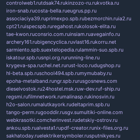
controlweb1.ru
tdsak74.ru
kinzozo-ru.ru
kvotka.ru
iron-snab.ru
costa-bella.ru
eugrus.pp.ru
associaciya39.ru
primexpo.spb.ru
bezmorchin.ru
ia2.ru
cpt21.ru
ispecspb.ru
regahost.ru
kolosok-elita.ru
tae-kwon.ru
consrio.com.ru
insiam.ru
avegainfo.ru
archery161.ru
bigencyclica.ru
vlast16.ru
korru.net
sarmiento.spb.su
extelopedia.ru
lammin-suo.spb.ru
iskatour.spb.ru
snpi.org.ru
running-line.ru
krygeva-spa.ru
chel.net.ru
rust-loco.ru
dugshop.ru
hl-beta.spb.ru
school494.spb.ru
mymubaby.ru
epoha-metalband.ru
ngr.spb.ru
rusgosnews.com
dieselvostok.ru
24hostel.msk.ru
w-dev.ru
f-ship.ru
regsmi.ru
filmnetwork.ru
malinasp.ru
kinosvin.ru
h2o-salon.ru
malutkayork.ru
deltaprim.spb.ru
tango-perm.ru
gooddir.ru
sgv.su
multiki-online.com
webkrasotki.com
cherinvest.ru
detskiy-ostrov.ru
ankou.spb.ru
alvesta1.ru
pdf-creator.ru
nix-files.org.ru
sakhatoday.ru
elektrikersymboler.ru
sputnikyes.ru