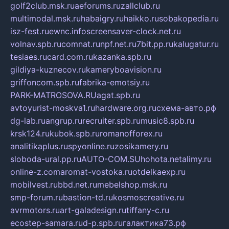
golf2club.msk.ru
aeforums.ru
zallclub.ru
multimodal.msk.ru
habaigry.ru
haikko.ru
sobakopedia.ru
isz-fest.ru
ewnc.info
screensaver-clock.net.ru
volnav.spb.ru
comnat.ru
npf.net.ru
7bit.pp.ru
kalugatur.ru
tesiaes.ru
card.com.ru
kazanka.spb.ru
gildiya-kuznecov.ru
kameryboavision.ru
griffoncom.spb.ru
fabrika-emotsiy.ru
PARK-MATROSOVA.RU
agat.spb.ru
avtoyurist-moskva1.ru
hardware.org.ru
схема-авто.рф
dg-lab.ru
angrup.ru
recruiter.spb.ru
music8.spb.ru
krsk124.ru
kubok.spb.ru
romanofforex.ru
analitikaplus.ru
spyonline.ru
zosikamery.ru
sloboda-ural.pp.ru
AUTO-COM.SU
hohota.net
alimy.ru
online-z.com
aromat-vostoka.ru
otdelkaexp.ru
mobilvest.ru
bbd.net.ru
mebelshop.msk.ru
smp-forum.ru
bastion-td.ru
kosmoscreative.ru
avrmotors.ru
art-galadesign.ru
tiffany-c.ru
ecostep-samara.ru
d-p.spb.ru
галактика73.рф