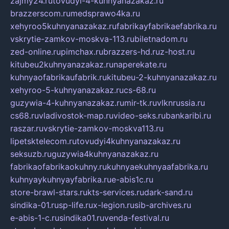
zajmy24.ru
tovudyi-4-kuhnyanazakaz.ru
brazzerscom.ru
medsprawo4ka.ru
xehyroo5kuhnyanazakaz.ru
fabrikayfabrikaefabrika.ru
vskrytie-zamkov-moskva-113.ru
biletnadom.ru
zed-online.ru
pimchax.ru
brazzers-hd.ru
z-host.ru
kitubeu2kuhnyanazakaz.ru
naperekate.ru
kuhnyaofabrikaufabrik.ru
kitubeu-2-kuhnyanazakaz.ru
xehyroo-5-kuhnyanazakaz.ru
cs-68.ru
guzywia-4-kuhnyanazakaz.ru
mir-tk.ru
vlknrussia.ru
cs68.ru
vladivostok-map.ru
video-seks.ru
bankaribi.ru
raszar.ru
vskrytie-zamkov-moskva113.ru
lipetsktelecom.ru
tovudyi4kuhnyanazakaz.ru
seksuzb.ru
guzywia4kuhnyanazakaz.ru
fabrikaofabrikaokuhny.ru
kuhnyaekuhnyaafabrika.ru
kuhnyaykuhnyayfabrika.ru
e-abis1c.ru
store-brawl-stars.ru
kts-services.ru
dark-sand.ru
sindika-01.ru
sp-life.ru
x-legion.ru
sib-archives.ru
e-abis-1-c.ru
sindika01.ru
venda-festival.ru