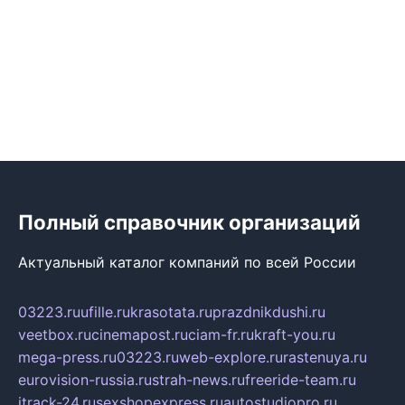
Полный справочник организаций
Актуальный каталог компаний по всей России
03223.ru
ufille.ru
krasotata.ru
prazdnikdushi.ru
veetbox.ru
cinemapost.ru
ciam-fr.ru
kraft-you.ru
mega-press.ru
03223.ru
web-explore.ru
rastenuya.ru
eurovision-russia.ru
strah-news.ru
freeride-team.ru
itrack-24.ru
sexshopexpress.ru
autostudiopro.ru