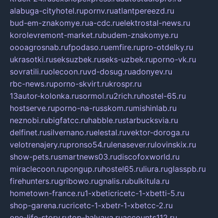
alabuga-cityhotel.ru
pornv.ru
atlantpereezd.ru
bud-em-znakomye.ru
a-cdc.ru
elektrostal-news.ru
korolevremont-market.ru
budem-znakomye.ru
oooagrosnab.ru
fpodaso.ru
emfire.ru
pro-otdelky.ru
ukrasotki.ru
seksuzbek.ru
seks-uzbek.ru
porno-vk.ru
sovratili.ru
olecoon.ru
vd-dosug.ru
adonyev.ru
rbc-news.ru
porno-skvirt.ru
krospr.ru
13autor-kolonka.ru
sormol.ru
2rich.ru
hostel-65.ru
hostserve.ru
porno-na-russkom.ru
mishinlab.ru
neznobi.ru
bigfatcc.ru
habble.ru
starbucksvia.ru
delfinet.ru
silvernano.ru
elestal.ru
vektor-doroga.ru
velotrenajery.ru
pronso54.ru
lenasever.ru
lovinskix.ru
show-pets.ru
smartnews03.ru
discofoxworld.ru
miraclecoon.ru
pongup.ru
hostel65.ru
liura.ru
glasspb.ru
firehunters.ru
gribowo.ru
gnalis.ru
bulkitula.ru
hometown-france.ru
1-xbeticricetc-1-xbetti-5.ru
shop-garena.ru
cricetc-1-xbetr-1-xbetcc-2.ru
one-life-story.ru
top-halyava.ru
accounts112.ru