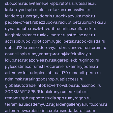
sko.com.ru
davitamebel-spb.ru
fotsis.ru
tesiaes.ru
kokoroyari.spb.ru
blesna-kazan.ru
mossilver.ru
lenderoq.ru
sergeydobrin.ru
tochkazvuka.msk.ru
people-of-art.ru
bezzubova.ru
clubtibet.ru
orior-aks.ru
dynamoauto.ru
szk-favorit.ru
carlines.ru
flatnsk.ru
kingbolenskaner.ru
alex-motor.ru
astroline.net.ru
act1.spb.ru
polyglot.com.ru
gidlipetsk.ru
ooo-driada.ru
detsad125.ru
mir-zdoroviya.ru
bruslanovo.ru
siterem.ru
council.spb.ru
лодкипатриот.рф
kafekolizey.ru
iclub.net.ru
gazon-easy.ru
sugarepilekb.ru
grinox.ru
pylesostineco.ru
msts-ozarenie.ru
kameryjooan.ru
artemovskij.ru
dopler.spb.ru
aid70.ru
metall-perm.ru
ndm.msk.ru
ratingzooshop.ru
apiaccess.ru
globalautotrade.info
bezverhovskoe.ru
drsschool.ru
ZOOSMART.SPB.RU
dalakony.ru
medikijob.ru
remontt.spb.ru
photostudia.spb.ru
myragon.ru
terramia.ru
academy62.ru
gardengallereya.ru
rti.com.ru
artem-news.ru
biserinca.ru
krasnodarkurort.com