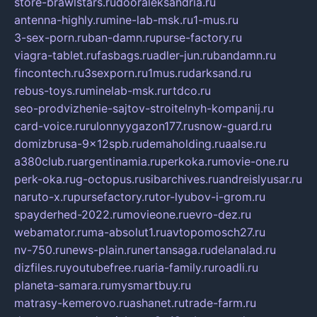
store-brawlstars.ru
dooraleksandria.ru
antenna-highly.ru
mine-lab-msk.ru
1-mus.ru
3-sex-porn.ru
ban-damn.ru
purse-factory.ru
viagra-tablet.ru
fasbags.ru
adler-jun.ru
bandamn.ru
fincontech.ru
3sexporn.ru
1mus.ru
darksand.ru
rebus-toys.ru
minelab-msk.ru
rtdco.ru
seo-prodvizhenie-sajtov-stroitelnyh-kompanij.ru
card-voice.ru
rulonnyygazon177.ru
snow-guard.ru
domizbrusa-9x12spb.ru
demaholding.ru
aalse.ru
a380club.ru
argentinamia.ru
perkoka.ru
movie-one.ru
perk-oka.ru
g-octopus.ru
sibarchives.ru
andreislyusar.ru
naruto-x.ru
pursefactory.ru
tor-lyubov-i-grom.ru
spayderhed-2022.ru
movieone.ru
evro-dez.ru
webamator.ru
ma-absolut1.ru
avtopomosch27.ru
nv-750.ru
news-plain.ru
nertansaga.ru
delanalad.ru
dizfiles.ru
youtubefree.ru
aria-family.ru
roadli.ru
planeta-samara.ru
mysmartbuy.ru
matrasy-kemerovo.ru
ashanet.ru
trade-farm.ru