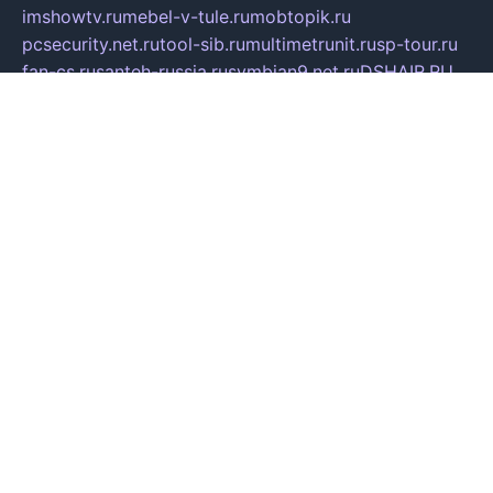
imshowtv.ru
mebel-v-tule.ru
mobtopik.ru
pcsecurity.net.ru
tool-sib.ru
multimetrunit.ru
sp-tour.ru
fan-cs.ru
santeh-russia.ru
symbian9.net.ru
DSHAIR.RU
tmmotors.spb.ru
xjocuricopii.com
musavtomat.msk.ru
obustrojdom.ru
sovetcik.ru
ybaranovskaya.ru
ppknews.ru
cult-alshei.ru
JAPANRUSSIA.RU
proekciyamebel.ru
imper-finans.ru
rim.org.ru
glamourai.ru
brassminus.ru
zabor-pro.ru
ftn.pp.ru
dorogoe58.ru
laimengpacker.ru
kuzova-zapchasti.ru
sageerp.ru
taxodrom.ru
dsrazvitie.ru
hardcity.net.ru
ratinghomegames.ru
topservice25.ru
gubernyan.ru
gtglasslined.ru
ii4.ru
tssport.spb.ru
andorra24.com
blackwallstreet.ru
oboimos.ru
optim-doors.com.ru
ikuch.ru
nycr.org.ru
npa21.ru
vremya-ch.spb.ru
desert000.ru
ivtorgi.ru
ifiori.ru
catalog-statei.ru
dcv.org.ru
spetsmaster174.ru
ipkameryhiseeu.ru
dum26.ru
ruspol.spb.ru
fr-opendp.ru
kam-solnyshko.ru
cheyenne-arapaho.ru
sevzapmetal.spb.ru