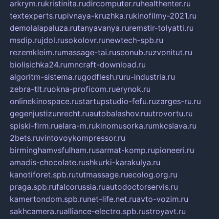
arkrym.ru
kristinita.ru
dircomputer.ru
healthenter.ru
textexperts.ru
pivnaya-kruzhka.ru
kinofilmy-2021.ru
demolalapaluza.ru
tanyavanya.ru
remstir-tolyatti.ru
msdip.ru
jdol.ru
sokolovr.ru
newtech-spb.ru
rezemkleim.ru
massage-tai.ru
seonub.ru
zvonitut.ru
biolisichka24.ru
mncraft-download.ru
algoritm-sistema.ru
godflesh.ru
ru-industria.ru
zebra-tlt.ru
okna-proficom.ru
erynok.ru
onlinekinospace.ru
startupstudio-fefu.ru
zarges-ru.ru
gegenjustizunrecht.ru
autobalashov.ru
utrovortu.ru
spiski-firm.ru
elara-m.ru
kinomusorka.ru
mkcslava.ru
2bets.ru
vintovoykompressor.ru
birminghamvsfulham.ru
sarmat-komp.ru
pioneeri.ru
amadis-chocolate.ru
shkurki-karakulya.ru
kanotiforet.spb.ru
tutmassage.ru
ecolog.org.ru
praga.spb.ru
falcorussia.ru
autodoctorservis.ru
kamertondom.spb.ru
net-life.net.ru
avto-vozim.ru
sakhcamera.ru
alliance-electro.spb.ru
stroyavt.ru