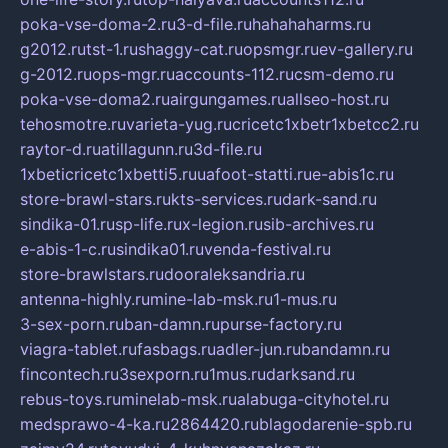
poka-vse-doma-2.ru
3-d-file.ru
hahahaharms.ru
g2012.ru
tst-1.ru
shaggy-cat.ru
opsmgr.ru
ev-gallery.ru
g-2012.ru
ops-mgr.ru
accounts-112.ru
csm-demo.ru
poka-vse-doma2.ru
airgungames.ru
allseo-host.ru
tehosmotre.ru
varieta-yug.ru
cricetc1xbetr1xbetcc2.ru
raytor-d.ru
atillagunn.ru
3d-file.ru
1xbeticricetc1xbetti5.ru
uafoot-statti.ru
e-abis1c.ru
store-brawl-stars.ru
kts-services.ru
dark-sand.ru
sindika-01.ru
sp-life.ru
x-legion.ru
sib-archives.ru
e-abis-1-c.ru
sindika01.ru
venda-festival.ru
store-brawlstars.ru
dooraleksandria.ru
antenna-highly.ru
mine-lab-msk.ru
1-mus.ru
3-sex-porn.ru
ban-damn.ru
purse-factory.ru
viagra-tablet.ru
fasbags.ru
adler-jun.ru
bandamn.ru
fincontech.ru
3sexporn.ru
1mus.ru
darksand.ru
rebus-toys.ru
minelab-msk.ru
alabuga-cityhotel.ru
medsprawo-4-ka.ru
2864420.ru
blagodarenie-spb.ru