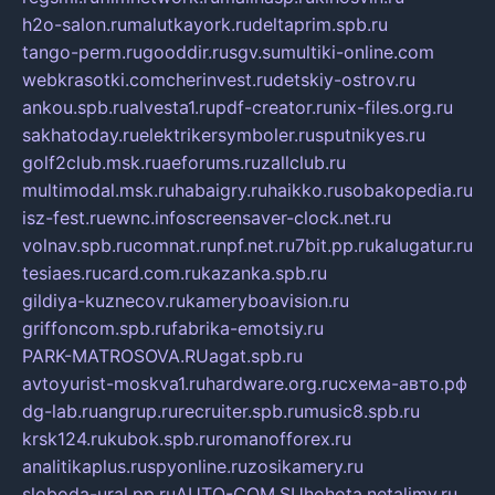
h2o-salon.ru
malutkayork.ru
deltaprim.spb.ru
tango-perm.ru
gooddir.ru
sgv.su
multiki-online.com
webkrasotki.com
cherinvest.ru
detskiy-ostrov.ru
ankou.spb.ru
alvesta1.ru
pdf-creator.ru
nix-files.org.ru
sakhatoday.ru
elektrikersymboler.ru
sputnikyes.ru
golf2club.msk.ru
aeforums.ru
zallclub.ru
multimodal.msk.ru
habaigry.ru
haikko.ru
sobakopedia.ru
isz-fest.ru
ewnc.info
screensaver-clock.net.ru
volnav.spb.ru
comnat.ru
npf.net.ru
7bit.pp.ru
kalugatur.ru
tesiaes.ru
card.com.ru
kazanka.spb.ru
gildiya-kuznecov.ru
kameryboavision.ru
griffoncom.spb.ru
fabrika-emotsiy.ru
PARK-MATROSOVA.RU
agat.spb.ru
avtoyurist-moskva1.ru
hardware.org.ru
схема-авто.рф
dg-lab.ru
angrup.ru
recruiter.spb.ru
music8.spb.ru
krsk124.ru
kubok.spb.ru
romanofforex.ru
analitikaplus.ru
spyonline.ru
zosikamery.ru
sloboda-ural.pp.ru
AUTO-COM.SU
hohota.net
alimy.ru