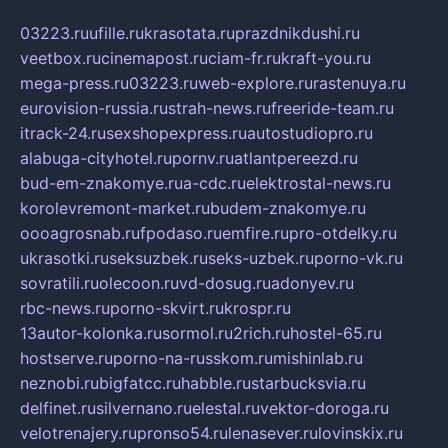
03223.ru
ufille.ru
krasotata.ru
prazdnikdushi.ru
veetbox.ru
cinemapost.ru
ciam-fr.ru
kraft-you.ru
mega-press.ru
03223.ru
web-explore.ru
rastenuya.ru
eurovision-russia.ru
strah-news.ru
freeride-team.ru
itrack-24.ru
sexshopexpress.ru
autostudiopro.ru
alabuga-cityhotel.ru
pornv.ru
atlantpereezd.ru
bud-em-znakomye.ru
a-cdc.ru
elektrostal-news.ru
korolevremont-market.ru
budem-znakomye.ru
oooagrosnab.ru
fpodaso.ru
emfire.ru
pro-otdelky.ru
ukrasotki.ru
seksuzbek.ru
seks-uzbek.ru
porno-vk.ru
sovratili.ru
olecoon.ru
vd-dosug.ru
adonyev.ru
rbc-news.ru
porno-skvirt.ru
krospr.ru
13autor-kolonka.ru
sormol.ru
2rich.ru
hostel-65.ru
hostserve.ru
porno-na-russkom.ru
mishinlab.ru
neznobi.ru
bigfatcc.ru
habble.ru
starbucksvia.ru
delfinet.ru
silvernano.ru
elestal.ru
vektor-doroga.ru
velotrenajery.ru
pronso54.ru
lenasever.ru
lovinskix.ru