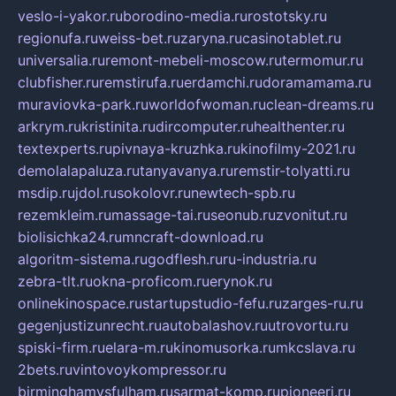
veslo-i-yakor.ru
borodino-media.ru
rostotsky.ru
regionufa.ru
weiss-bet.ru
zaryna.ru
casinotablet.ru
universalia.ru
remont-mebeli-moscow.ru
termomur.ru
clubfisher.ru
remstirufa.ru
erdamchi.ru
doramamama.ru
muraviovka-park.ru
worldofwoman.ru
clean-dreams.ru
arkrym.ru
kristinita.ru
dircomputer.ru
healthenter.ru
textexperts.ru
pivnaya-kruzhka.ru
kinofilmy-2021.ru
demolalapaluza.ru
tanyavanya.ru
remstir-tolyatti.ru
msdip.ru
jdol.ru
sokolovr.ru
newtech-spb.ru
rezemkleim.ru
massage-tai.ru
seonub.ru
zvonitut.ru
biolisichka24.ru
mncraft-download.ru
algoritm-sistema.ru
godflesh.ru
ru-industria.ru
zebra-tlt.ru
okna-proficom.ru
erynok.ru
onlinekinospace.ru
startupstudio-fefu.ru
zarges-ru.ru
gegenjustizunrecht.ru
autobalashov.ru
utrovortu.ru
spiski-firm.ru
elara-m.ru
kinomusorka.ru
mkcslava.ru
2bets.ru
vintovoykompressor.ru
birminghamvsfulham.ru
sarmat-komp.ru
pioneeri.ru