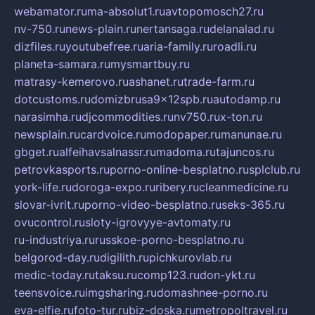
webamator.ru
ma-absolut1.ru
avtopomosch27.ru
nv-750.ru
news-plain.ru
nertansaga.ru
delanalad.ru
dizfiles.ru
youtubefree.ru
aria-family.ru
roadli.ru
planeta-samara.ru
mysmartbuy.ru
matrasy-kemerovo.ru
ashanet.ru
trade-farm.ru
dotcustoms.ru
domizbrusa9x12spb.ru
autodamp.ru
narasimha.ru
djcommodities.ru
nv750.ru
x-ton.ru
newsplain.ru
cardvoice.ru
modopaper.ru
manunae.ru
gbget.ru
alfeihavsalnassr.ru
madoma.ru
tajuncos.ru
petrovkasports.ru
porno-online-besplatno.ru
splclub.ru
york-life.ru
doroga-expo.ru
ribery.ru
cleanmedicine.ru
slovar-ivrit.ru
porno-video-besplatno.ru
seks-365.ru
ovucontrol.ru
sloty-igrovyye-avtomaty.ru
ru-industriya.ru
russkoe-porno-besplatno.ru
belgorod-day.ru
digilith.ru
pichkurovlab.ru
medic-today.ru
taksu.ru
comp123.ru
don-ykt.ru
teensvoice.ru
imgsharing.ru
domashnee-porno.ru
eva-elfie.ru
foto-tur.ru
biz-doska.ru
metropoltravel.ru