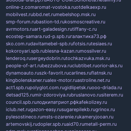
online-z.com
aromat-vostoka.ru
otdelkaexp.ru
mobilvest.ru
bbd.net.ru
mebelshop.msk.ru
smp-forum.ru
bastion-td.ru
kosmoscreative.ru
avrmotors.ru
art-galadesign.ru
tiffany-c.ru
ecostep-samara.ru
d-p.spb.ru
галактика73.рф
sko.com.ru
davitamebel-spb.ru
fotsis.ru
tesiaes.ru
kokoroyari.spb.ru
blesna-kazan.ru
mossilver.ru
lenderoq.ru
sergeydobrin.ru
tochkazvuka.msk.ru
people-of-art.ru
bezzubova.ru
clubtibet.ru
orior-aks.ru
dynamoauto.ru
szk-favorit.ru
carlines.ru
flatnsk.ru
kingbolenskaner.ru
alex-motor.ru
astroline.net.ru
act1.spb.ru
polyglot.com.ru
gidlipetsk.ru
ooo-driada.ru
detsad125.ru
mir-zdoroviya.ru
bruslanovo.ru
siterem.ru
council.spb.ru
лодкипатриот.рф
kafekolizey.ru
iclub.net.ru
gazon-easy.ru
sugarepilekb.ru
grinox.ru
pylesostineco.ru
msts-ozarenie.ru
kameryjooan.ru
artemovskij.ru
dopler.spb.ru
aid70.ru
metall-perm.ru