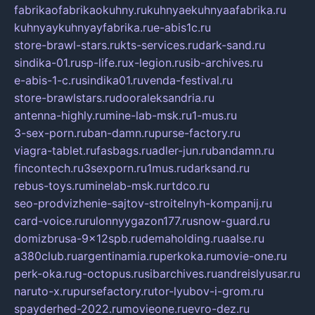
fabrikaofabrikaokuhny.ru
kuhnyaekuhnyaafabrika.ru
kuhnyaykuhnyayfabrika.ru
e-abis1c.ru
store-brawl-stars.ru
kts-services.ru
dark-sand.ru
sindika-01.ru
sp-life.ru
x-legion.ru
sib-archives.ru
e-abis-1-c.ru
sindika01.ru
venda-festival.ru
store-brawlstars.ru
dooraleksandria.ru
antenna-highly.ru
mine-lab-msk.ru
1-mus.ru
3-sex-porn.ru
ban-damn.ru
purse-factory.ru
viagra-tablet.ru
fasbags.ru
adler-jun.ru
bandamn.ru
fincontech.ru
3sexporn.ru
1mus.ru
darksand.ru
rebus-toys.ru
minelab-msk.ru
rtdco.ru
seo-prodvizhenie-sajtov-stroitelnyh-kompanij.ru
card-voice.ru
rulonnyygazon177.ru
snow-guard.ru
domizbrusa-9x12spb.ru
demaholding.ru
aalse.ru
a380club.ru
argentinamia.ru
perkoka.ru
movie-one.ru
perk-oka.ru
g-octopus.ru
sibarchives.ru
andreislyusar.ru
naruto-x.ru
pursefactory.ru
tor-lyubov-i-grom.ru
spayderhed-2022.ru
movieone.ru
evro-dez.ru