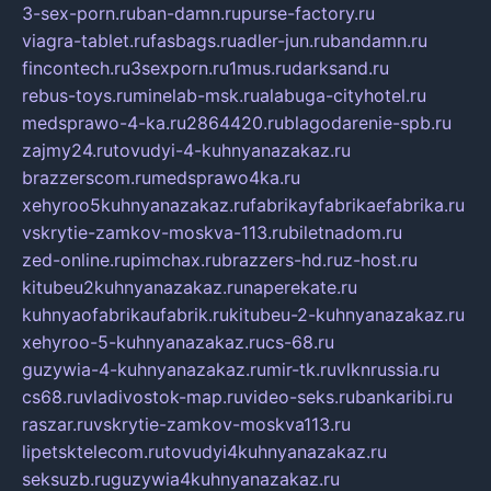
3-sex-porn.ru
ban-damn.ru
purse-factory.ru
viagra-tablet.ru
fasbags.ru
adler-jun.ru
bandamn.ru
fincontech.ru
3sexporn.ru
1mus.ru
darksand.ru
rebus-toys.ru
minelab-msk.ru
alabuga-cityhotel.ru
medsprawo-4-ka.ru
2864420.ru
blagodarenie-spb.ru
zajmy24.ru
tovudyi-4-kuhnyanazakaz.ru
brazzerscom.ru
medsprawo4ka.ru
xehyroo5kuhnyanazakaz.ru
fabrikayfabrikaefabrika.ru
vskrytie-zamkov-moskva-113.ru
biletnadom.ru
zed-online.ru
pimchax.ru
brazzers-hd.ru
z-host.ru
kitubeu2kuhnyanazakaz.ru
naperekate.ru
kuhnyaofabrikaufabrik.ru
kitubeu-2-kuhnyanazakaz.ru
xehyroo-5-kuhnyanazakaz.ru
cs-68.ru
guzywia-4-kuhnyanazakaz.ru
mir-tk.ru
vlknrussia.ru
cs68.ru
vladivostok-map.ru
video-seks.ru
bankaribi.ru
raszar.ru
vskrytie-zamkov-moskva113.ru
lipetsktelecom.ru
tovudyi4kuhnyanazakaz.ru
seksuzb.ru
guzywia4kuhnyanazakaz.ru