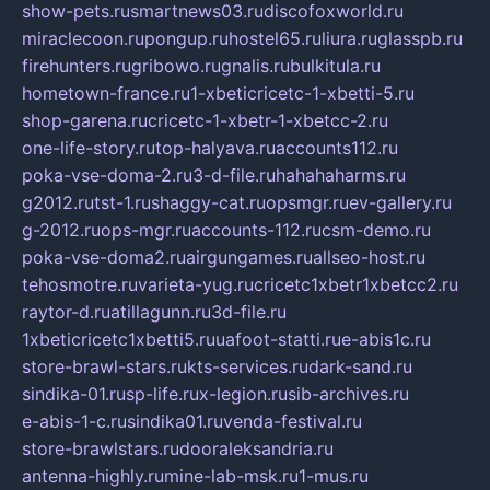
show-pets.ru
smartnews03.ru
discofoxworld.ru
miraclecoon.ru
pongup.ru
hostel65.ru
liura.ru
glasspb.ru
firehunters.ru
gribowo.ru
gnalis.ru
bulkitula.ru
hometown-france.ru
1-xbeticricetc-1-xbetti-5.ru
shop-garena.ru
cricetc-1-xbetr-1-xbetcc-2.ru
one-life-story.ru
top-halyava.ru
accounts112.ru
poka-vse-doma-2.ru
3-d-file.ru
hahahaharms.ru
g2012.ru
tst-1.ru
shaggy-cat.ru
opsmgr.ru
ev-gallery.ru
g-2012.ru
ops-mgr.ru
accounts-112.ru
csm-demo.ru
poka-vse-doma2.ru
airgungames.ru
allseo-host.ru
tehosmotre.ru
varieta-yug.ru
cricetc1xbetr1xbetcc2.ru
raytor-d.ru
atillagunn.ru
3d-file.ru
1xbeticricetc1xbetti5.ru
uafoot-statti.ru
e-abis1c.ru
store-brawl-stars.ru
kts-services.ru
dark-sand.ru
sindika-01.ru
sp-life.ru
x-legion.ru
sib-archives.ru
e-abis-1-c.ru
sindika01.ru
venda-festival.ru
store-brawlstars.ru
dooraleksandria.ru
antenna-highly.ru
mine-lab-msk.ru
1-mus.ru