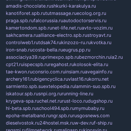
amadis-chocolate.ru
shkurki-karakulya.ru
kanotiforet.spb.ru
tutmassage.ru
ecolog.org.ru
praga.spb.ru
falcorussia.ru
autodoctorservis.ru
kamertondom.spb.ru
net-life.net.ru
avto-vozim.ru
sakhcamera.ru
alliance-electro.spb.ru
stroyavt.ru
controlweb1.ru
tdsak74.ru
kinzozo-ru.ru
kvotka.ru
iron-snab.ru
costa-bella.ru
eugrus.pp.ru
associaciya39.ru
primexpo.spb.ru
bezmorchin.ru
ia2.ru
cpt21.ru
ispecspb.ru
regahost.ru
kolosok-elita.ru
tae-kwon.ru
consrio.com.ru
insiam.ru
avegainfo.ru
archery161.ru
bigencyclica.ru
vlast16.ru
korru.net
sarmiento.spb.su
extelopedia.ru
lammin-suo.spb.ru
iskatour.spb.ru
snpi.org.ru
running-line.ru
krygeva-spa.ru
chel.net.ru
rust-loco.ru
dugshop.ru
hl-beta.spb.ru
school494.spb.ru
mymubaby.ru
epoha-metalband.ru
ngr.spb.ru
rusgosnews.com
dieselvostok.ru
24hostel.msk.ru
w-dev.ru
f-ship.ru
regsmi.ru
filmnetwork.ru
malinasp.ru
kinosvin.ru