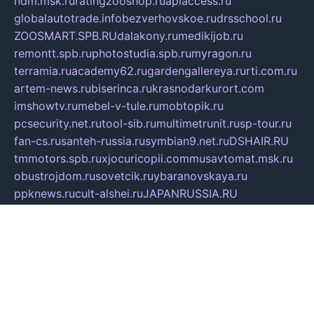
ndm.msk.ru
ratingzooshop.ru
apiaccess.ru
globalautotrade.info
bezverhovskoe.ru
drsschool.ru
ZOOSMART.SPB.RU
dalakony.ru
medikijob.ru
remontt.spb.ru
photostudia.spb.ru
myragon.ru
terramia.ru
academy62.ru
gardengallereya.ru
rti.com.ru
artem-news.ru
biserinca.ru
krasnodarkurort.com
imshowtv.ru
mebel-v-tule.ru
mobtopik.ru
pcsecurity.net.ru
tool-sib.ru
multimetrunit.ru
sp-tour.ru
fan-cs.ru
santeh-russia.ru
symbian9.net.ru
DSHAIR.RU
tmmotors.spb.ru
xjocuricopii.com
musavtomat.msk.ru
obustrojdom.ru
sovetcik.ru
ybaranovskaya.ru
ppknews.ru
cult-alshei.ru
JAPANRUSSIA.RU
proekciyamebel.ru
imper-finans.ru
rim.org.ru
glamourai.ru
brassminus.ru
zabor-pro.ru
ftn.pp.ru
dorogoe58.ru
laimengpacker.ru
kuzova-zapchasti.ru
sageerp.ru
taxodrom.ru
dsrazvitie.ru
hardcity.net.ru
ratinghomegames.ru
topservice25.ru
gubernyan.ru
gtglasslined.ru
ii4.ru
tssport.spb.ru
andorra24.com