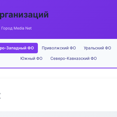
рганизаций
 Город Media Net
ро-Западный ФО
Приволжский ФО
Уральский ФО
Южный ФО
Северо-Кавказский ФО
t