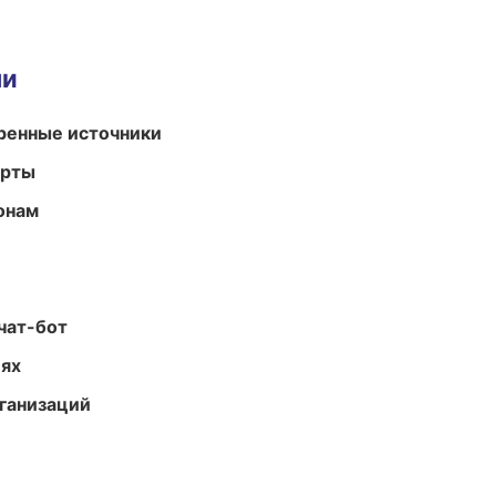
ми
еренные источники
арты
онам
чат-бот
иях
ганизаций