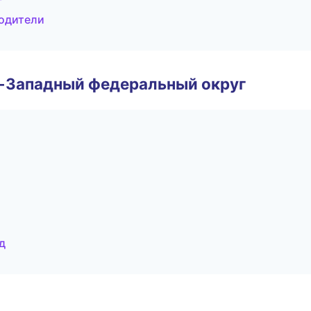
водители
о-Западный федеральный округ
д