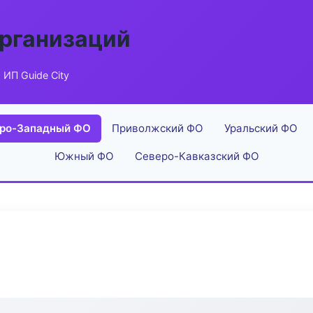
рганизаций
 ИП Guide City
ро-Западный ФО
Приволжский ФО
Уральский ФО
Южный ФО
Северо-Кавказский ФО