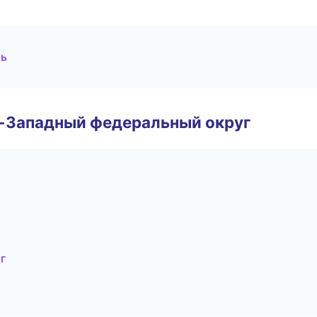
ть
о-Западный федеральный округ
г