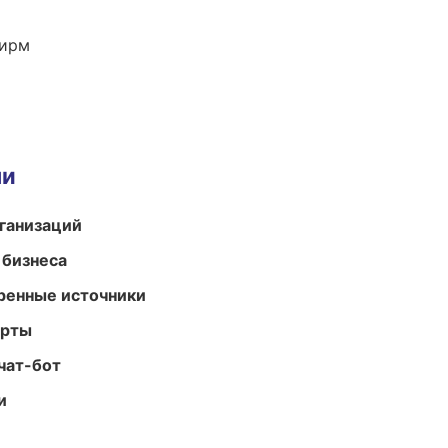
фирм
ми
ганизаций
 бизнеса
еренные источники
арты
чат-бот
и