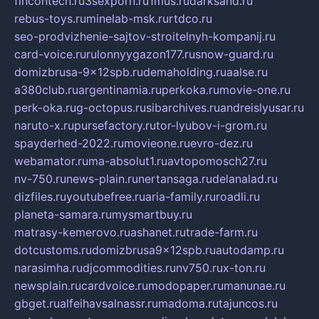
fincontech.ru
3sexporn.ru
1mus.ru
darksand.ru
rebus-toys.ru
minelab-msk.ru
rtdco.ru
seo-prodvizhenie-sajtov-stroitelnyh-kompanij.ru
card-voice.ru
rulonnyygazon177.ru
snow-guard.ru
domizbrusa-9x12spb.ru
demaholding.ru
aalse.ru
a380club.ru
argentinamia.ru
perkoka.ru
movie-one.ru
perk-oka.ru
g-octopus.ru
sibarchives.ru
andreislyusar.ru
naruto-x.ru
pursefactory.ru
tor-lyubov-i-grom.ru
spayderhed-2022.ru
movieone.ru
evro-dez.ru
webamator.ru
ma-absolut1.ru
avtopomosch27.ru
nv-750.ru
news-plain.ru
nertansaga.ru
delanalad.ru
dizfiles.ru
youtubefree.ru
aria-family.ru
roadli.ru
planeta-samara.ru
mysmartbuy.ru
matrasy-kemerovo.ru
ashanet.ru
trade-farm.ru
dotcustoms.ru
domizbrusa9x12spb.ru
autodamp.ru
narasimha.ru
djcommodities.ru
nv750.ru
x-ton.ru
newsplain.ru
cardvoice.ru
modopaper.ru
manunae.ru
gbget.ru
alfeihavsalnassr.ru
madoma.ru
tajuncos.ru