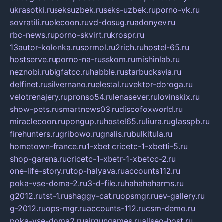
ukrasotki.ru
seksuzbek.ru
seks-uzbek.ru
porno-vk.ru
sovratili.ru
olecoon.ru
vd-dosug.ru
adonyev.ru
rbc-news.ru
porno-skvirt.ru
krospr.ru
13autor-kolonka.ru
sormol.ru
2rich.ru
hostel-65.ru
hostserve.ru
porno-na-russkom.ru
mishinlab.ru
neznobi.ru
bigfatcc.ru
habble.ru
starbucksvia.ru
delfinet.ru
silvernano.ru
elestal.ru
vektor-doroga.ru
velotrenajery.ru
pronso54.ru
lenasever.ru
lovinskix.ru
show-pets.ru
smartnews03.ru
discofoxworld.ru
miraclecoon.ru
pongup.ru
hostel65.ru
liura.ru
glasspb.ru
firehunters.ru
gribowo.ru
gnalis.ru
bulkitula.ru
hometown-france.ru
1-xbeticricetc-1-xbetti-5.ru
shop-garena.ru
cricetc-1-xbetr-1-xbetcc-2.ru
one-life-story.ru
top-halyava.ru
accounts112.ru
poka-vse-doma-2.ru
3-d-file.ru
hahahaharms.ru
g2012.ru
tst-1.ru
shaggy-cat.ru
opsmgr.ru
ev-gallery.ru
g-2012.ru
ops-mgr.ru
accounts-112.ru
csm-demo.ru
poka-vse-doma2.ru
airgungames.ru
allseo-host.ru