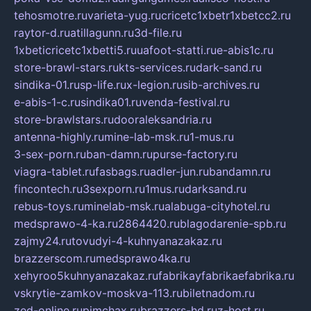
tehosmotre.ru
varieta-yug.ru
cricetc1xbetr1xbetcc2.ru
raytor-d.ru
atillagunn.ru
3d-file.ru
1xbeticricetc1xbetti5.ru
uafoot-statti.ru
e-abis1c.ru
store-brawl-stars.ru
kts-services.ru
dark-sand.ru
sindika-01.ru
sp-life.ru
x-legion.ru
sib-archives.ru
e-abis-1-c.ru
sindika01.ru
venda-festival.ru
store-brawlstars.ru
dooraleksandria.ru
antenna-highly.ru
mine-lab-msk.ru
1-mus.ru
3-sex-porn.ru
ban-damn.ru
purse-factory.ru
viagra-tablet.ru
fasbags.ru
adler-jun.ru
bandamn.ru
fincontech.ru
3sexporn.ru
1mus.ru
darksand.ru
rebus-toys.ru
minelab-msk.ru
alabuga-cityhotel.ru
medsprawo-4-ka.ru
2864420.ru
blagodarenie-spb.ru
zajmy24.ru
tovudyi-4-kuhnyanazakaz.ru
brazzerscom.ru
medsprawo4ka.ru
xehyroo5kuhnyanazakaz.ru
fabrikayfabrikaefabrika.ru
vskrytie-zamkov-moskva-113.ru
biletnadom.ru
zed-online.ru
pimchax.ru
brazzers-hd.ru
z-host.ru