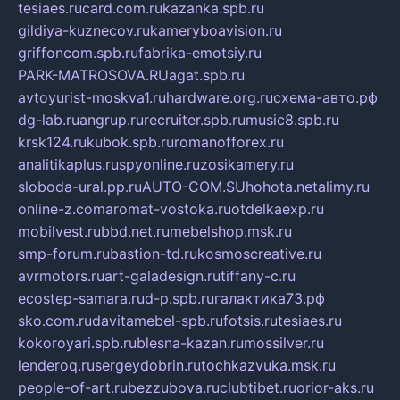
tesiaes.ru
card.com.ru
kazanka.spb.ru
gildiya-kuznecov.ru
kameryboavision.ru
griffoncom.spb.ru
fabrika-emotsiy.ru
PARK-MATROSOVA.RU
agat.spb.ru
avtoyurist-moskva1.ru
hardware.org.ru
схема-авто.рф
dg-lab.ru
angrup.ru
recruiter.spb.ru
music8.spb.ru
krsk124.ru
kubok.spb.ru
romanofforex.ru
analitikaplus.ru
spyonline.ru
zosikamery.ru
sloboda-ural.pp.ru
AUTO-COM.SU
hohota.net
alimy.ru
online-z.com
aromat-vostoka.ru
otdelkaexp.ru
mobilvest.ru
bbd.net.ru
mebelshop.msk.ru
smp-forum.ru
bastion-td.ru
kosmoscreative.ru
avrmotors.ru
art-galadesign.ru
tiffany-c.ru
ecostep-samara.ru
d-p.spb.ru
галактика73.рф
sko.com.ru
davitamebel-spb.ru
fotsis.ru
tesiaes.ru
kokoroyari.spb.ru
blesna-kazan.ru
mossilver.ru
lenderoq.ru
sergeydobrin.ru
tochkazvuka.msk.ru
people-of-art.ru
bezzubova.ru
clubtibet.ru
orior-aks.ru