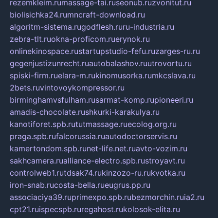
rezemkleim.ru
massage-tai.ru
seonub.ru
zvonitut.ru
biolisichka24.ru
mncraft-download.ru
algoritm-sistema.ru
godflesh.ru
ru-industria.ru
zebra-tlt.ru
okna-proficom.ru
erynok.ru
onlinekinospace.ru
startupstudio-fefu.ru
zarges-ru.ru
gegenjustizunrecht.ru
autobalashov.ru
utrovortu.ru
spiski-firm.ru
elara-m.ru
kinomusorka.ru
mkcslava.ru
2bets.ru
vintovoykompressor.ru
birminghamvsfulham.ru
sarmat-komp.ru
pioneeri.ru
amadis-chocolate.ru
shkurki-karakulya.ru
kanotiforet.spb.ru
tutmassage.ru
ecolog.org.ru
praga.spb.ru
falcorussia.ru
autodoctorservis.ru
kamertondom.spb.ru
net-life.net.ru
avto-vozim.ru
sakhcamera.ru
alliance-electro.spb.ru
stroyavt.ru
controlweb1.ru
tdsak74.ru
kinzozo-ru.ru
kvotka.ru
iron-snab.ru
costa-bella.ru
eugrus.pp.ru
associaciya39.ru
primexpo.spb.ru
bezmorchin.ru
ia2.ru
cpt21.ru
ispecspb.ru
regahost.ru
kolosok-elita.ru