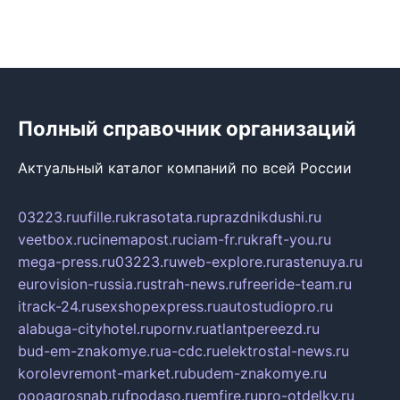
Полный справочник организаций
Актуальный каталог компаний по всей России
03223.ru
ufille.ru
krasotata.ru
prazdnikdushi.ru
veetbox.ru
cinemapost.ru
ciam-fr.ru
kraft-you.ru
mega-press.ru
03223.ru
web-explore.ru
rastenuya.ru
eurovision-russia.ru
strah-news.ru
freeride-team.ru
itrack-24.ru
sexshopexpress.ru
autostudiopro.ru
alabuga-cityhotel.ru
pornv.ru
atlantpereezd.ru
bud-em-znakomye.ru
a-cdc.ru
elektrostal-news.ru
korolevremont-market.ru
budem-znakomye.ru
oooagrosnab.ru
fpodaso.ru
emfire.ru
pro-otdelky.ru