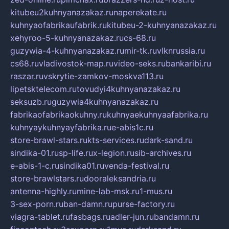
kitubeu2kuhnyanazakaz.ru
naperekate.ru
kuhnyaofabrikaufabrik.ru
kitubeu-2-kuhnyanazakaz.ru
xehyroo-5-kuhnyanazakaz.ru
cs-68.ru
guzywia-4-kuhnyanazakaz.ru
mir-tk.ru
vlknrussia.ru
cs68.ru
vladivostok-map.ru
video-seks.ru
bankaribi.ru
raszar.ru
vskrytie-zamkov-moskva113.ru
lipetsktelecom.ru
tovudyi4kuhnyanazakaz.ru
seksuzb.ru
guzywia4kuhnyanazakaz.ru
fabrikaofabrikaokuhny.ru
kuhnyaekuhnyaafabrika.ru
kuhnyaykuhnyayfabrika.ru
e-abis1c.ru
store-brawl-stars.ru
kts-services.ru
dark-sand.ru
sindika-01.ru
sp-life.ru
x-legion.ru
sib-archives.ru
e-abis-1-c.ru
sindika01.ru
venda-festival.ru
store-brawlstars.ru
dooraleksandria.ru
antenna-highly.ru
mine-lab-msk.ru
1-mus.ru
3-sex-porn.ru
ban-damn.ru
purse-factory.ru
viagra-tablet.ru
fasbags.ru
adler-jun.ru
bandamn.ru