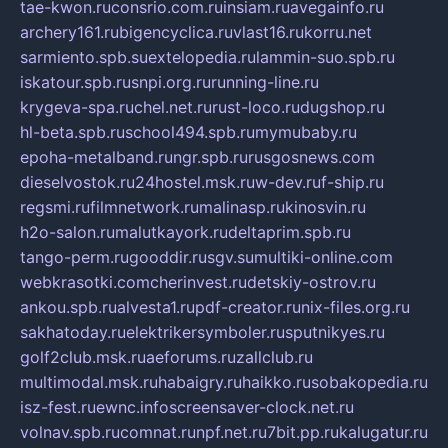
tae-kwon.ru
consrio.com.ru
insiam.ru
avegainfo.ru
archery161.ru
bigencyclica.ru
vlast16.ru
korru.net
sarmiento.spb.su
extelopedia.ru
lammin-suo.spb.ru
iskatour.spb.ru
snpi.org.ru
running-line.ru
krygeva-spa.ru
chel.net.ru
rust-loco.ru
dugshop.ru
hl-beta.spb.ru
school494.spb.ru
mymubaby.ru
epoha-metalband.ru
ngr.spb.ru
rusgosnews.com
dieselvostok.ru
24hostel.msk.ru
w-dev.ru
f-ship.ru
regsmi.ru
filmnetwork.ru
malinasp.ru
kinosvin.ru
h2o-salon.ru
malutkayork.ru
deltaprim.spb.ru
tango-perm.ru
gooddir.ru
sgv.su
multiki-online.com
webkrasotki.com
cherinvest.ru
detskiy-ostrov.ru
ankou.spb.ru
alvesta1.ru
pdf-creator.ru
nix-files.org.ru
sakhatoday.ru
elektrikersymboler.ru
sputnikyes.ru
golf2club.msk.ru
aeforums.ru
zallclub.ru
multimodal.msk.ru
habaigry.ru
haikko.ru
sobakopedia.ru
isz-fest.ru
ewnc.info
screensaver-clock.net.ru
volnav.spb.ru
comnat.ru
npf.net.ru
7bit.pp.ru
kalugatur.ru