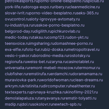
petrovkasports.ru
porno-online-besplatno.ru
splclub.ru
york-life.ru
doroga-expo.ru
ribery.ru
cleanmedicine.ru
slovar-ivrit.ru
porno-video-besplatno.ru
seks-365.ru
ovucontrol.ru
sloty-igrovyye-avtomaty.ru
ru-industriya.ru
russkoe-porno-besplatno.ru
belgorod-day.ru
digilith.ru
pichkurovlab.ru
medic-today.ru
taksu.ru
comp123.ru
don-ykt.ru
teensvoice.ru
imgsharing.ru
domashnee-porno.ru
eva-elfie.ru
foto-tur.ru
biz-doska.ru
metropoltravel.ru
veslo-i-yakor.ru
borodino-media.ru
rostotsky.ru
regionufa.ru
weiss-bet.ru
zaryna.ru
casinotablet.ru
universalia.ru
remont-mebeli-moscow.ru
termomur.ru
clubfisher.ru
remstirufa.ru
erdamchi.ru
doramamama.ru
muraviovka-park.ru
worldofwoman.ru
clean-dreams.ru
arkrym.ru
kristinita.ru
dircomputer.ru
healthenter.ru
textexperts.ru
pivnaya-kruzhka.ru
kinofilmy-2021.ru
demolalapaluza.ru
tanyavanya.ru
remstir-tolyatti.ru
msdip.ru
jdol.ru
sokolovr.ru
newtech-spb.ru