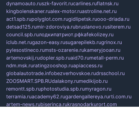
dynamoauto.ru
szk-favorit.ru
carlines.ru
flatnsk.ru
kingbolenskaner.ru
alex-motor.ru
astroline.net.ru
act1.spb.ru
polyglot.com.ru
gidlipetsk.ru
ooo-driada.ru
detsad125.ru
mir-zdoroviya.ru
bruslanovo.ru
siterem.ru
council.spb.ru
лодкипатриот.рф
kafekolizey.ru
iclub.net.ru
gazon-easy.ru
sugarepilekb.ru
grinox.ru
pylesostineco.ru
msts-ozarenie.ru
kameryjooan.ru
artemovskij.ru
dopler.spb.ru
aid70.ru
metall-perm.ru
ndm.msk.ru
ratingzooshop.ru
apiaccess.ru
globalautotrade.info
bezverhovskoe.ru
drsschool.ru
ZOOSMART.SPB.RU
dalakony.ru
medikijob.ru
remontt.spb.ru
photostudia.spb.ru
myragon.ru
terramia.ru
academy62.ru
gardengallereya.ru
rti.com.ru
artem-news.ru
biserinca.ru
krasnodarkurort.com
imshowtv.ru
mebel-v-tule.ru
mobtopik.ru
pcsecurity.net.ru
tool-sib.ru
multimetrunit.ru
sp-tour.ru
fan-cs.ru
santeh-russia.ru
symbian9.net.ru
DSHAIR.RU
tmmotors.spb.ru
xjocuricopii.com
musavtomat.msk.ru