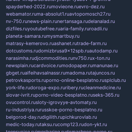
spayderhed-2022.ru
movieone.ru
evro-dez.ru
webamator.ru
ma-absolut1.ru
avtopomosch27.ru
nv-750.ru
news-plain.ru
nertansaga.ru
delanalad.ru
dizfiles.ru
youtubefree.ru
aria-family.ru
roadli.ru
planeta-samara.ru
mysmartbuy.ru
matrasy-kemerovo.ru
ashanet.ru
trade-farm.ru
dotcustoms.ru
domizbrusa9x12spb.ru
autodamp.ru
narasimha.ru
djcommodities.ru
nv750.ru
x-ton.ru
newsplain.ru
cardvoice.ru
modopaper.ru
manunae.ru
gbget.ru
alfeihavsalnassr.ru
madoma.ru
tajuncos.ru
petrovkasports.ru
porno-online-besplatno.ru
splclub.ru
york-life.ru
doroga-expo.ru
ribery.ru
cleanmedicine.ru
slovar-ivrit.ru
porno-video-besplatno.ru
seks-365.ru
ovucontrol.ru
sloty-igrovyye-avtomaty.ru
ru-industriya.ru
russkoe-porno-besplatno.ru
belgorod-day.ru
digilith.ru
pichkurovlab.ru
medic-today.ru
taksu.ru
comp123.ru
don-ykt.ru
teensvoice.ru
imgsharing.ru
domashnee-porno.ru