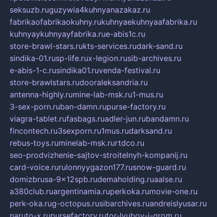
seksuzb.ru
guzywia4kuhnyanazakaz.ru
fabrikaofabrikaokuhny.ru
kuhnyaekuhnyaafabrika.ru
kuhnyaykuhnyayfabrika.ru
e-abis1c.ru
store-brawl-stars.ru
kts-services.ru
dark-sand.ru
sindika-01.ru
sp-life.ru
x-legion.ru
sib-archives.ru
e-abis-1-c.ru
sindika01.ru
venda-festival.ru
store-brawlstars.ru
dooraleksandria.ru
antenna-highly.ru
mine-lab-msk.ru
1-mus.ru
3-sex-porn.ru
ban-damn.ru
purse-factory.ru
viagra-tablet.ru
fasbags.ru
adler-jun.ru
bandamn.ru
fincontech.ru
3sexporn.ru
1mus.ru
darksand.ru
rebus-toys.ru
minelab-msk.ru
rtdco.ru
seo-prodvizhenie-sajtov-stroitelnyh-kompanij.ru
card-voice.ru
rulonnyygazon177.ru
snow-guard.ru
domizbrusa-9x12spb.ru
demaholding.ru
aalse.ru
a380club.ru
argentinamia.ru
perkoka.ru
movie-one.ru
perk-oka.ru
g-octopus.ru
sibarchives.ru
andreislyusar.ru
naruto-x.ru
pursefactory.ru
tor-lyubov-i-grom.ru