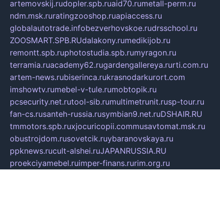
artemovskij.ru
dopler.spb.ru
aid70.ru
metall-perm.ru
ndm.msk.ru
ratingzooshop.ru
apiaccess.ru
globalautotrade.info
bezverhovskoe.ru
drsschool.ru
ZOOSMART.SPB.RU
dalakony.ru
medikijob.ru
remontt.spb.ru
photostudia.spb.ru
myragon.ru
terramia.ru
academy62.ru
gardengallereya.ru
rti.com.ru
artem-news.ru
biserinca.ru
krasnodarkurort.com
imshowtv.ru
mebel-v-tule.ru
mobtopik.ru
pcsecurity.net.ru
tool-sib.ru
multimetrunit.ru
sp-tour.ru
fan-cs.ru
santeh-russia.ru
symbian9.net.ru
DSHAIR.RU
tmmotors.spb.ru
xjocuricopii.com
musavtomat.msk.ru
obustrojdom.ru
sovetcik.ru
ybaranovskaya.ru
ppknews.ru
cult-alshei.ru
JAPANRUSSIA.RU
proekciyamebel.ru
imper-finans.ru
rim.org.ru
glamourai.ru
brassminus.ru
zabor-pro.ru
ftn.pp.ru
dorogoe58.ru
laimengpacker.ru
kuzova-zapchasti.ru
sageerp.ru
taxodrom.ru
dsrazvitie.ru
hardcity.net.ru
ratinghomegames.ru
topservice25.ru
gubernyan.ru