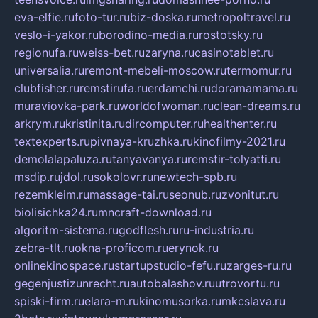
eva-elfie.ru
foto-tur.ru
biz-doska.ru
metropoltravel.ru
veslo-i-yakor.ru
borodino-media.ru
rostotsky.ru
regionufa.ru
weiss-bet.ru
zaryna.ru
casinotablet.ru
universalia.ru
remont-mebeli-moscow.ru
termomur.ru
clubfisher.ru
remstirufa.ru
erdamchi.ru
doramamama.ru
muraviovka-park.ru
worldofwoman.ru
clean-dreams.ru
arkrym.ru
kristinita.ru
dircomputer.ru
healthenter.ru
textexperts.ru
pivnaya-kruzhka.ru
kinofilmy-2021.ru
demolalapaluza.ru
tanyavanya.ru
remstir-tolyatti.ru
msdip.ru
jdol.ru
sokolovr.ru
newtech-spb.ru
rezemkleim.ru
massage-tai.ru
seonub.ru
zvonitut.ru
biolisichka24.ru
mncraft-download.ru
algoritm-sistema.ru
godflesh.ru
ru-industria.ru
zebra-tlt.ru
okna-proficom.ru
erynok.ru
onlinekinospace.ru
startupstudio-fefu.ru
zarges-ru.ru
gegenjustizunrecht.ru
autobalashov.ru
utrovortu.ru
spiski-firm.ru
elara-m.ru
kinomusorka.ru
mkcslava.ru