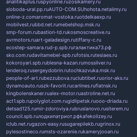
analitikaplus.ru
spyonline.ru
zosikamery.ru
sloboda-ural.pp.ru
AUTO-COM.SU
hohota.net
alimy.ru
online-z.com
aromat-vostoka.ru
otdelkaexp.ru
mobilvest.ru
bbd.net.ru
mebelshop.msk.ru
smp-forum.ru
bastion-td.ru
kosmoscreative.ru
avrmotors.ru
art-galadesign.ru
tiffany-c.ru
ecostep-samara.ru
d-p.spb.ru
галактика73.рф
sko.com.ru
davitamebel-spb.ru
fotsis.ru
tesiaes.ru
kokoroyari.spb.ru
blesna-kazan.ru
mossilver.ru
lenderoq.ru
sergeydobrin.ru
tochkazvuka.msk.ru
people-of-art.ru
bezzubova.ru
clubtibet.ru
orior-aks.ru
dynamoauto.ru
szk-favorit.ru
carlines.ru
flatnsk.ru
kingbolenskaner.ru
alex-motor.ru
astroline.net.ru
act1.spb.ru
polyglot.com.ru
gidlipetsk.ru
ooo-driada.ru
detsad125.ru
mir-zdoroviya.ru
bruslanovo.ru
siterem.ru
council.spb.ru
лодкипатриот.рф
kafekolizey.ru
iclub.net.ru
gazon-easy.ru
sugarepilekb.ru
grinox.ru
pylesostineco.ru
msts-ozarenie.ru
kameryjooan.ru