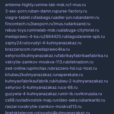
antenna-highly.ru
mine-lab-msk.ru
1-mus.ru
3-sex-porn.ru
ban-damn.ru
purse-factory.ru
viagra-tablet.ru
fasbags.ru
adler-jun.ru
bandamn.ru
fincontech.ru
3sexporn.ru
1mus.ru
darksand.ru
rebus-toys.ru
minelab-msk.ru
alabuga-cityhotel.ru
medsprawo-4-ka.ru
2864420.ru
blagodarenie-spb.ru
zajmy24.ru
tovudyi-4-kuhnyanazakaz.ru
brazzerscom.ru
medsprawo4ka.ru
xehyroo5kuhnyanazakaz.ru
fabrikayfabrikaefabrika.ru
vskrytie-zamkov-moskva-113.ru
biletnadom.ru
zed-online.ru
pimchax.ru
brazzers-hd.ru
z-host.ru
kitubeu2kuhnyanazakaz.ru
naperekate.ru
kuhnyaofabrikaufabrik.ru
kitubeu-2-kuhnyanazakaz.ru
xehyroo-5-kuhnyanazakaz.ru
cs-68.ru
guzywia-4-kuhnyanazakaz.ru
mir-tk.ru
vlknrussia.ru
cs68.ru
vladivostok-map.ru
video-seks.ru
bankaribi.ru
raszar.ru
vskrytie-zamkov-moskva113.ru
lipetsktelecom.ru
tovudyi4kuhnyanazakaz.ru