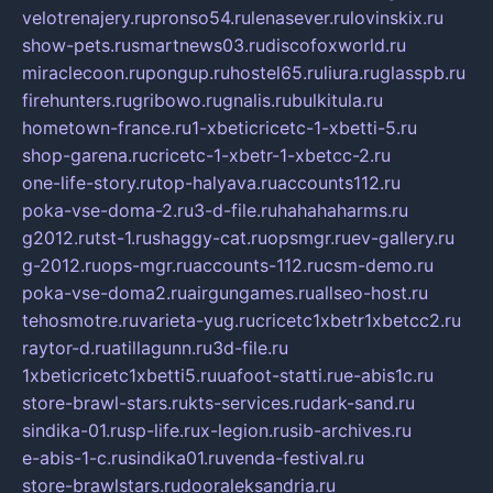
velotrenajery.ru
pronso54.ru
lenasever.ru
lovinskix.ru
show-pets.ru
smartnews03.ru
discofoxworld.ru
miraclecoon.ru
pongup.ru
hostel65.ru
liura.ru
glasspb.ru
firehunters.ru
gribowo.ru
gnalis.ru
bulkitula.ru
hometown-france.ru
1-xbeticricetc-1-xbetti-5.ru
shop-garena.ru
cricetc-1-xbetr-1-xbetcc-2.ru
one-life-story.ru
top-halyava.ru
accounts112.ru
poka-vse-doma-2.ru
3-d-file.ru
hahahaharms.ru
g2012.ru
tst-1.ru
shaggy-cat.ru
opsmgr.ru
ev-gallery.ru
g-2012.ru
ops-mgr.ru
accounts-112.ru
csm-demo.ru
poka-vse-doma2.ru
airgungames.ru
allseo-host.ru
tehosmotre.ru
varieta-yug.ru
cricetc1xbetr1xbetcc2.ru
raytor-d.ru
atillagunn.ru
3d-file.ru
1xbeticricetc1xbetti5.ru
uafoot-statti.ru
e-abis1c.ru
store-brawl-stars.ru
kts-services.ru
dark-sand.ru
sindika-01.ru
sp-life.ru
x-legion.ru
sib-archives.ru
e-abis-1-c.ru
sindika01.ru
venda-festival.ru
store-brawlstars.ru
dooraleksandria.ru