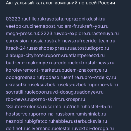
Актуальный каталог компаний по всей России
03223.ru
ufille.ru
krasotata.ru
prazdnikdushi.ru
veetbox.ru
cinemapost.ru
ciam-fr.ru
kraft-you.ru
mega-press.ru
03223.ru
web-explore.ru
rastenuya.ru
eurovision-russia.ru
strah-news.ru
freeride-team.ru
itrack-24.ru
sexshopexpress.ru
autostudiopro.ru
alabuga-cityhotel.ru
pornv.ru
atlantpereezd.ru
bud-em-znakomye.ru
a-cdc.ru
elektrostal-news.ru
korolevremont-market.ru
budem-znakomye.ru
oooagrosnab.ru
fpodaso.ru
emfire.ru
pro-otdelky.ru
ukrasotki.ru
seksuzbek.ru
seks-uzbek.ru
porno-vk.ru
sovratili.ru
olecoon.ru
vd-dosug.ru
adonyev.ru
rbc-news.ru
porno-skvirt.ru
krospr.ru
13autor-kolonka.ru
sormol.ru
2rich.ru
hostel-65.ru
hostserve.ru
porno-na-russkom.ru
mishinlab.ru
neznobi.ru
bigfatcc.ru
habble.ru
starbucksvia.ru
delfinet.ru
silvernano.ru
elestal.ru
vektor-doroga.ru