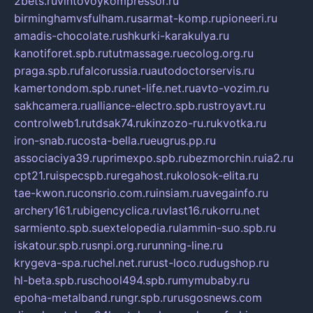
2bets.ru
vintovoykompressor.ru
birminghamvsfulham.ru
sarmat-komp.ru
pioneeri.ru
amadis-chocolate.ru
shkurki-karakulya.ru
kanotiforet.spb.ru
tutmassage.ru
ecolog.org.ru
praga.spb.ru
falcorussia.ru
autodoctorservis.ru
kamertondom.spb.ru
net-life.net.ru
avto-vozim.ru
sakhcamera.ru
alliance-electro.spb.ru
stroyavt.ru
controlweb1.ru
tdsak74.ru
kinzozo-ru.ru
kvotka.ru
iron-snab.ru
costa-bella.ru
eugrus.pp.ru
associaciya39.ru
primexpo.spb.ru
bezmorchin.ru
ia2.ru
cpt21.ru
ispecspb.ru
regahost.ru
kolosok-elita.ru
tae-kwon.ru
consrio.com.ru
insiam.ru
avegainfo.ru
archery161.ru
bigencyclica.ru
vlast16.ru
korru.net
sarmiento.spb.su
extelopedia.ru
lammin-suo.spb.ru
iskatour.spb.ru
snpi.org.ru
running-line.ru
krygeva-spa.ru
chel.net.ru
rust-loco.ru
dugshop.ru
hl-beta.spb.ru
school494.spb.ru
mymubaby.ru
epoha-metalband.ru
ngr.spb.ru
rusgosnews.com