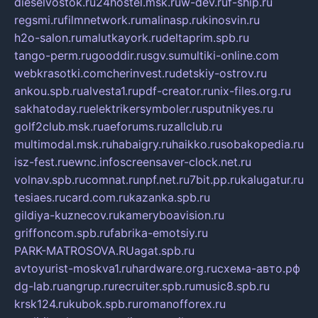
dieselvostok.ru
24hostel.msk.ru
w-dev.ru
f-ship.ru
regsmi.ru
filmnetwork.ru
malinasp.ru
kinosvin.ru
h2o-salon.ru
malutkayork.ru
deltaprim.spb.ru
tango-perm.ru
gooddir.ru
sgv.su
multiki-online.com
webkrasotki.com
cherinvest.ru
detskiy-ostrov.ru
ankou.spb.ru
alvesta1.ru
pdf-creator.ru
nix-files.org.ru
sakhatoday.ru
elektrikersymboler.ru
sputnikyes.ru
golf2club.msk.ru
aeforums.ru
zallclub.ru
multimodal.msk.ru
habaigry.ru
haikko.ru
sobakopedia.ru
isz-fest.ru
ewnc.info
screensaver-clock.net.ru
volnav.spb.ru
comnat.ru
npf.net.ru
7bit.pp.ru
kalugatur.ru
tesiaes.ru
card.com.ru
kazanka.spb.ru
gildiya-kuznecov.ru
kameryboavision.ru
griffoncom.spb.ru
fabrika-emotsiy.ru
PARK-MATROSOVA.RU
agat.spb.ru
avtoyurist-moskva1.ru
hardware.org.ru
схема-авто.рф
dg-lab.ru
angrup.ru
recruiter.spb.ru
music8.spb.ru
krsk124.ru
kubok.spb.ru
romanofforex.ru