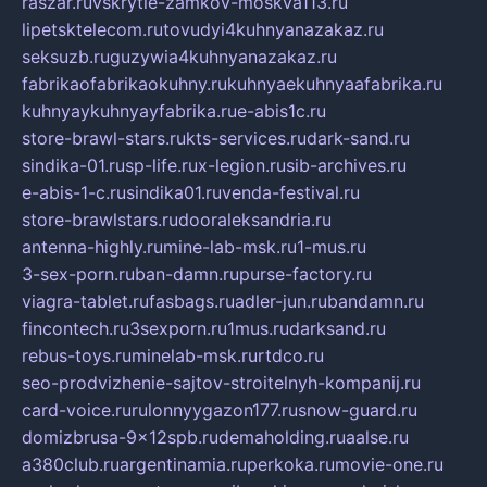
raszar.ru
vskrytie-zamkov-moskva113.ru
lipetsktelecom.ru
tovudyi4kuhnyanazakaz.ru
seksuzb.ru
guzywia4kuhnyanazakaz.ru
fabrikaofabrikaokuhny.ru
kuhnyaekuhnyaafabrika.ru
kuhnyaykuhnyayfabrika.ru
e-abis1c.ru
store-brawl-stars.ru
kts-services.ru
dark-sand.ru
sindika-01.ru
sp-life.ru
x-legion.ru
sib-archives.ru
e-abis-1-c.ru
sindika01.ru
venda-festival.ru
store-brawlstars.ru
dooraleksandria.ru
antenna-highly.ru
mine-lab-msk.ru
1-mus.ru
3-sex-porn.ru
ban-damn.ru
purse-factory.ru
viagra-tablet.ru
fasbags.ru
adler-jun.ru
bandamn.ru
fincontech.ru
3sexporn.ru
1mus.ru
darksand.ru
rebus-toys.ru
minelab-msk.ru
rtdco.ru
seo-prodvizhenie-sajtov-stroitelnyh-kompanij.ru
card-voice.ru
rulonnyygazon177.ru
snow-guard.ru
domizbrusa-9x12spb.ru
demaholding.ru
aalse.ru
a380club.ru
argentinamia.ru
perkoka.ru
movie-one.ru