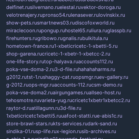
delfinet.ru
silvernano.ru
elestal.ru
vektor-doroga.ru
velotrenajery.ru
pronso54.ru
lenasever.ru
lovinskix.ru
show-pets.ru
smartnews03.ru
discofoxworld.ru
miraclecoon.ru
pongup.ru
hostel65.ru
liura.ru
glasspb.ru
firehunters.ru
gribowo.ru
gnalis.ru
bulkitula.ru
hometown-france.ru
1-xbeticricetc-1-xbetti-5.ru
shop-garena.ru
cricetc-1-xbetr-1-xbetcc-2.ru
one-life-story.ru
top-halyava.ru
accounts112.ru
poka-vse-doma-2.ru
3-d-file.ru
hahahaharms.ru
g2012.ru
tst-1.ru
shaggy-cat.ru
opsmgr.ru
ev-gallery.ru
g-2012.ru
ops-mgr.ru
accounts-112.ru
csm-demo.ru
poka-vse-doma2.ru
airgungames.ru
allseo-host.ru
tehosmotre.ru
varieta-yug.ru
cricetc1xbetr1xbetcc2.ru
raytor-d.ru
atillagunn.ru
3d-file.ru
1xbeticricetc1xbetti5.ru
uafoot-statti.ru
e-abis1c.ru
store-brawl-stars.ru
kts-services.ru
dark-sand.ru
sindika-01.ru
sp-life.ru
x-legion.ru
sib-archives.ru
e-abis-1-c.ru
sindika01.ru
venda-festival.ru