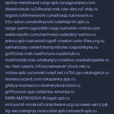
epoha-metalband.ru
ngr.spb.ru
rusgosnews.com
dieselvostok.ru
24hostel.msk.ru
w-dev.ru
f-ship.ru
regsmi.ru
filmnetwork.ru
malinasp.ru
kinosvin.ru
h2o-salon.ru
malutkayork.ru
deltaprim.spb.ru
tango-perm.ru
gooddir.ru
sgv.su
multiki-online.com
webkrasotki.com
cherinvest.ru
detskiy-ostrov.ru
ankou.spb.ru
alvesta1.ru
pdf-creator.ru
nix-files.org.ru
sakhatoday.ru
elektrikersymboler.ru
sputnikyes.ru
golf2club.msk.ru
aeforums.ru
zallclub.ru
multimodal.msk.ru
habaigry.ru
haikko.ru
sobakopedia.ru
isz-fest.ru
ewnc.info
screensaver-clock.net.ru
volnav.spb.ru
comnat.ru
npf.net.ru
7bit.pp.ru
kalugatur.ru
tesiaes.ru
card.com.ru
kazanka.spb.ru
gildiya-kuznecov.ru
kameryboavision.ru
griffoncom.spb.ru
fabrika-emotsiy.ru
PARK-MATROSOVA.RU
agat.spb.ru
avtoyurist-moskva1.ru
hardware.org.ru
схема-авто.рф
dg-lab.ru
angrup.ru
recruiter.spb.ru
music8.spb.ru