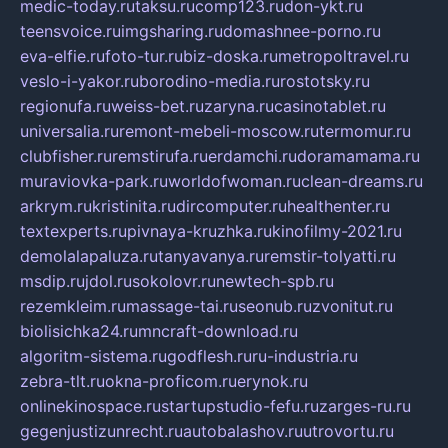
medic-today.ru
taksu.ru
comp123.ru
don-ykt.ru
teensvoice.ru
imgsharing.ru
domashnee-porno.ru
eva-elfie.ru
foto-tur.ru
biz-doska.ru
metropoltravel.ru
veslo-i-yakor.ru
borodino-media.ru
rostotsky.ru
regionufa.ru
weiss-bet.ru
zaryna.ru
casinotablet.ru
universalia.ru
remont-mebeli-moscow.ru
termomur.ru
clubfisher.ru
remstirufa.ru
erdamchi.ru
doramamama.ru
muraviovka-park.ru
worldofwoman.ru
clean-dreams.ru
arkrym.ru
kristinita.ru
dircomputer.ru
healthenter.ru
textexperts.ru
pivnaya-kruzhka.ru
kinofilmy-2021.ru
demolalapaluza.ru
tanyavanya.ru
remstir-tolyatti.ru
msdip.ru
jdol.ru
sokolovr.ru
newtech-spb.ru
rezemkleim.ru
massage-tai.ru
seonub.ru
zvonitut.ru
biolisichka24.ru
mncraft-download.ru
algoritm-sistema.ru
godflesh.ru
ru-industria.ru
zebra-tlt.ru
okna-proficom.ru
erynok.ru
onlinekinospace.ru
startupstudio-fefu.ru
zarges-ru.ru
gegenjustizunrecht.ru
autobalashov.ru
utrovortu.ru