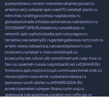
pylesostineco.ru
msts-ozarenie.ru
kameryjooan.ru
artemovskij.ru
dopler.spb.ru
aid70.ru
metall-perm.ru
ndm.msk.ru
ratingzooshop.ru
apiaccess.ru
globalautotrade.info
bezverhovskoe.ru
drsschool.ru
ZOOSMART.SPB.RU
dalakony.ru
medikijob.ru
remontt.spb.ru
photostudia.spb.ru
myragon.ru
terramia.ru
academy62.ru
gardengallereya.ru
rti.com.ru
artem-news.ru
biserinca.ru
krasnodarkurort.com
imshowtv.ru
mebel-v-tule.ru
mobtopik.ru
pcsecurity.net.ru
tool-sib.ru
multimetrunit.ru
sp-tour.ru
fan-cs.ru
santeh-russia.ru
symbian9.net.ru
DSHAIR.RU
tmmotors.spb.ru
xjocuricopii.com
musavtomat.msk.ru
obustrojdom.ru
sovetcik.ru
ybaranovskaya.ru
ppknews.ru
cult-alshei.ru
JAPANRUSSIA.RU
proekciyamebel.ru
imper-finans.ru
rim.org.ru
glamourai.ru
brassminus.ru
zabor-pro.ru
ftn.pp.ru
dorogoe58.ru
laimengpacker.ru
kuzova-zapchasti.ru
sageerp.ru
taxodrom.ru
dsrazvitie.ru
hardcity.net.ru