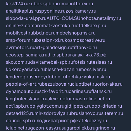
krsk124.ru
kubok.spb.ru
romanofforex.ru
analitikaplus.ru
spyonline.ru
zosikamery.ru
sloboda-ural.pp.ru
AUTO-COM.SU
hohota.net
alimy.ru
online-z.com
aromat-vostoka.ru
otdelkaexp.ru
mobilvest.ru
bbd.net.ru
mebelshop.msk.ru
smp-forum.ru
bastion-td.ru
kosmoscreative.ru
avrmotors.ru
art-galadesign.ru
tiffany-c.ru
ecostep-samara.ru
d-p.spb.ru
галактика73.рф
sko.com.ru
davitamebel-spb.ru
fotsis.ru
tesiaes.ru
kokoroyari.spb.ru
blesna-kazan.ru
mossilver.ru
lenderoq.ru
sergeydobrin.ru
tochkazvuka.msk.ru
people-of-art.ru
bezzubova.ru
clubtibet.ru
orior-aks.ru
dynamoauto.ru
szk-favorit.ru
carlines.ru
flatnsk.ru
kingbolenskaner.ru
alex-motor.ru
astroline.net.ru
act1.spb.ru
polyglot.com.ru
gidlipetsk.ru
ooo-driada.ru
detsad125.ru
mir-zdoroviya.ru
bruslanovo.ru
siterem.ru
council.spb.ru
лодкипатриот.рф
kafekolizey.ru
iclub.net.ru
gazon-easy.ru
sugarepilekb.ru
grinox.ru