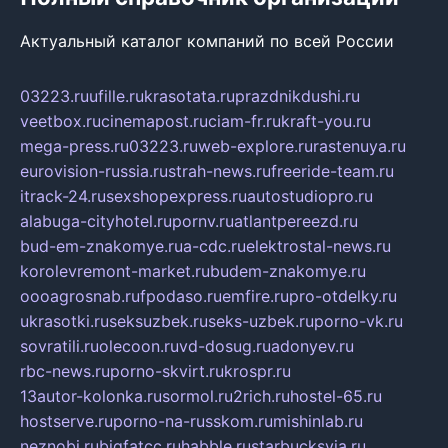
Актуальный каталог компаний по всей России
03223.ru
ufille.ru
krasotata.ru
prazdnikdushi.ru
veetbox.ru
cinemapost.ru
ciam-fr.ru
kraft-you.ru
mega-press.ru
03223.ru
web-explore.ru
rastenuya.ru
eurovision-russia.ru
strah-news.ru
freeride-team.ru
itrack-24.ru
sexshopexpress.ru
autostudiopro.ru
alabuga-cityhotel.ru
pornv.ru
atlantpereezd.ru
bud-em-znakomye.ru
a-cdc.ru
elektrostal-news.ru
korolevremont-market.ru
budem-znakomye.ru
oooagrosnab.ru
fpodaso.ru
emfire.ru
pro-otdelky.ru
ukrasotki.ru
seksuzbek.ru
seks-uzbek.ru
porno-vk.ru
sovratili.ru
olecoon.ru
vd-dosug.ru
adonyev.ru
rbc-news.ru
porno-skvirt.ru
krospr.ru
13autor-kolonka.ru
sormol.ru
2rich.ru
hostel-65.ru
hostserve.ru
porno-na-russkom.ru
mishinlab.ru
neznobi.ru
bigfatcc.ru
habble.ru
starbucksvia.ru