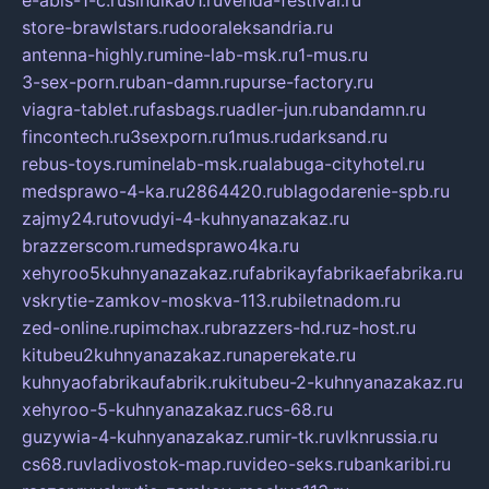
store-brawlstars.ru
dooraleksandria.ru
antenna-highly.ru
mine-lab-msk.ru
1-mus.ru
3-sex-porn.ru
ban-damn.ru
purse-factory.ru
viagra-tablet.ru
fasbags.ru
adler-jun.ru
bandamn.ru
fincontech.ru
3sexporn.ru
1mus.ru
darksand.ru
rebus-toys.ru
minelab-msk.ru
alabuga-cityhotel.ru
medsprawo-4-ka.ru
2864420.ru
blagodarenie-spb.ru
zajmy24.ru
tovudyi-4-kuhnyanazakaz.ru
brazzerscom.ru
medsprawo4ka.ru
xehyroo5kuhnyanazakaz.ru
fabrikayfabrikaefabrika.ru
vskrytie-zamkov-moskva-113.ru
biletnadom.ru
zed-online.ru
pimchax.ru
brazzers-hd.ru
z-host.ru
kitubeu2kuhnyanazakaz.ru
naperekate.ru
kuhnyaofabrikaufabrik.ru
kitubeu-2-kuhnyanazakaz.ru
xehyroo-5-kuhnyanazakaz.ru
cs-68.ru
guzywia-4-kuhnyanazakaz.ru
mir-tk.ru
vlknrussia.ru
cs68.ru
vladivostok-map.ru
video-seks.ru
bankaribi.ru