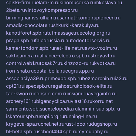
spiski-firm.ru
elara-m.ru
kinomusorka.ru
mkcslava.ru
2bets.ru
vintovoykompressor.ru
birminghamvsfulham.ru
sarmat-komp.ru
pioneeri.ru
amadis-chocolate.ru
shkurki-karakulya.ru
kanotiforet.spb.ru
tutmassage.ru
ecolog.org.ru
praga.spb.ru
falcorussia.ru
autodoctorservis.ru
kamertondom.spb.ru
net-life.net.ru
avto-vozim.ru
sakhcamera.ru
alliance-electro.spb.ru
stroyavt.ru
controlweb1.ru
tdsak74.ru
kinzozo-ru.ru
kvotka.ru
iron-snab.ru
costa-bella.ru
eugrus.pp.ru
associaciya39.ru
primexpo.spb.ru
bezmorchin.ru
ia2.ru
cpt21.ru
ispecspb.ru
regahost.ru
kolosok-elita.ru
tae-kwon.ru
consrio.com.ru
insiam.ru
avegainfo.ru
archery161.ru
bigencyclica.ru
vlast16.ru
korru.net
sarmiento.spb.su
extelopedia.ru
lammin-suo.spb.ru
iskatour.spb.ru
snpi.org.ru
running-line.ru
krygeva-spa.ru
chel.net.ru
rust-loco.ru
dugshop.ru
hl-beta.spb.ru
school494.spb.ru
mymubaby.ru