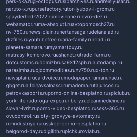
perk-oka.ru
g-octopus.ru
sibarchives.ru
andreislyusar.ru
naruto-x.ru
pursefactory.ru
tor-lyubov-i-grom.ru
spayderhed-2022.ru
movieone.ru
evro-dez.ru
webamator.ru
ma-absolut1.ru
avtopomosch27.ru
nv-750.ru
news-plain.ru
nertansaga.ru
delanalad.ru
dizfiles.ru
youtubefree.ru
aria-family.ru
roadli.ru
planeta-samara.ru
mysmartbuy.ru
matrasy-kemerovo.ru
ashanet.ru
trade-farm.ru
dotcustoms.ru
domizbrusa9x12spb.ru
autodamp.ru
narasimha.ru
djcommodities.ru
nv750.ru
x-ton.ru
newsplain.ru
cardvoice.ru
modopaper.ru
manunae.ru
gbget.ru
alfeihavsalnassr.ru
madoma.ru
tajuncos.ru
petrovkasports.ru
porno-online-besplatno.ru
splclub.ru
york-life.ru
doroga-expo.ru
ribery.ru
cleanmedicine.ru
slovar-ivrit.ru
porno-video-besplatno.ru
seks-365.ru
ovucontrol.ru
sloty-igrovyye-avtomaty.ru
ru-industriya.ru
russkoe-porno-besplatno.ru
belgorod-day.ru
digilith.ru
pichkurovlab.ru