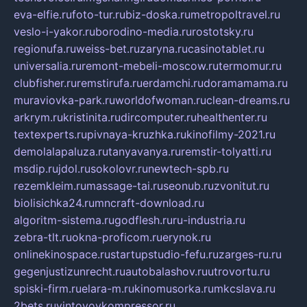
eva-elfie.ru
foto-tur.ru
biz-doska.ru
metropoltravel.ru
veslo-i-yakor.ru
borodino-media.ru
rostotsky.ru
regionufa.ru
weiss-bet.ru
zaryna.ru
casinotablet.ru
universalia.ru
remont-mebeli-moscow.ru
termomur.ru
clubfisher.ru
remstirufa.ru
erdamchi.ru
doramamama.ru
muraviovka-park.ru
worldofwoman.ru
clean-dreams.ru
arkrym.ru
kristinita.ru
dircomputer.ru
healthenter.ru
textexperts.ru
pivnaya-kruzhka.ru
kinofilmy-2021.ru
demolalapaluza.ru
tanyavanya.ru
remstir-tolyatti.ru
msdip.ru
jdol.ru
sokolovr.ru
newtech-spb.ru
rezemkleim.ru
massage-tai.ru
seonub.ru
zvonitut.ru
biolisichka24.ru
mncraft-download.ru
algoritm-sistema.ru
godflesh.ru
ru-industria.ru
zebra-tlt.ru
okna-proficom.ru
erynok.ru
onlinekinospace.ru
startupstudio-fefu.ru
zarges-ru.ru
gegenjustizunrecht.ru
autobalashov.ru
utrovortu.ru
spiski-firm.ru
elara-m.ru
kinomusorka.ru
mkcslava.ru
2bets.ru
vintovoykompressor.ru