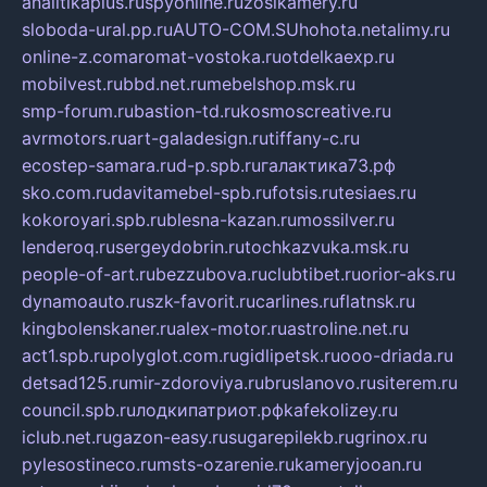
analitikaplus.ru
spyonline.ru
zosikamery.ru
sloboda-ural.pp.ru
AUTO-COM.SU
hohota.net
alimy.ru
online-z.com
aromat-vostoka.ru
otdelkaexp.ru
mobilvest.ru
bbd.net.ru
mebelshop.msk.ru
smp-forum.ru
bastion-td.ru
kosmoscreative.ru
avrmotors.ru
art-galadesign.ru
tiffany-c.ru
ecostep-samara.ru
d-p.spb.ru
галактика73.рф
sko.com.ru
davitamebel-spb.ru
fotsis.ru
tesiaes.ru
kokoroyari.spb.ru
blesna-kazan.ru
mossilver.ru
lenderoq.ru
sergeydobrin.ru
tochkazvuka.msk.ru
people-of-art.ru
bezzubova.ru
clubtibet.ru
orior-aks.ru
dynamoauto.ru
szk-favorit.ru
carlines.ru
flatnsk.ru
kingbolenskaner.ru
alex-motor.ru
astroline.net.ru
act1.spb.ru
polyglot.com.ru
gidlipetsk.ru
ooo-driada.ru
detsad125.ru
mir-zdoroviya.ru
bruslanovo.ru
siterem.ru
council.spb.ru
лодкипатриот.рф
kafekolizey.ru
iclub.net.ru
gazon-easy.ru
sugarepilekb.ru
grinox.ru
pylesostineco.ru
msts-ozarenie.ru
kameryjooan.ru