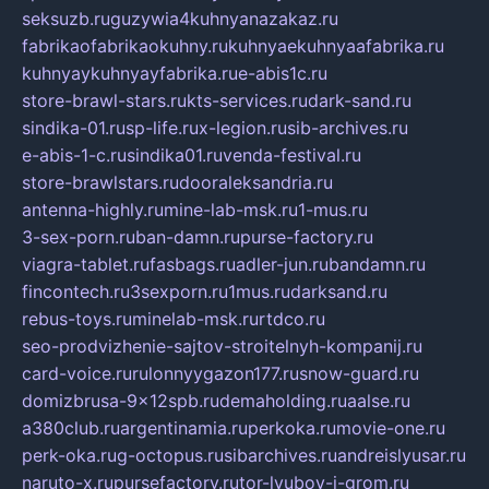
seksuzb.ru
guzywia4kuhnyanazakaz.ru
fabrikaofabrikaokuhny.ru
kuhnyaekuhnyaafabrika.ru
kuhnyaykuhnyayfabrika.ru
e-abis1c.ru
store-brawl-stars.ru
kts-services.ru
dark-sand.ru
sindika-01.ru
sp-life.ru
x-legion.ru
sib-archives.ru
e-abis-1-c.ru
sindika01.ru
venda-festival.ru
store-brawlstars.ru
dooraleksandria.ru
antenna-highly.ru
mine-lab-msk.ru
1-mus.ru
3-sex-porn.ru
ban-damn.ru
purse-factory.ru
viagra-tablet.ru
fasbags.ru
adler-jun.ru
bandamn.ru
fincontech.ru
3sexporn.ru
1mus.ru
darksand.ru
rebus-toys.ru
minelab-msk.ru
rtdco.ru
seo-prodvizhenie-sajtov-stroitelnyh-kompanij.ru
card-voice.ru
rulonnyygazon177.ru
snow-guard.ru
domizbrusa-9x12spb.ru
demaholding.ru
aalse.ru
a380club.ru
argentinamia.ru
perkoka.ru
movie-one.ru
perk-oka.ru
g-octopus.ru
sibarchives.ru
andreislyusar.ru
naruto-x.ru
pursefactory.ru
tor-lyubov-i-grom.ru