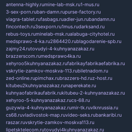
antenna-highly.ru
mine-lab-msk.ru
1-mus.ru
3-sex-porn.ru
ban-damn.ru
purse-factory.ru
viagra-tablet.ru
fasbags.ru
adler-jun.ru
bandamn.ru
fincontech.ru
3sexporn.ru
1mus.ru
darksand.ru
rebus-toys.ru
minelab-msk.ru
alabuga-cityhotel.ru
medsprawo-4-ka.ru
2864420.ru
blagodarenie-spb.ru
zajmy24.ru
tovudyi-4-kuhnyanazakaz.ru
brazzerscom.ru
medsprawo4ka.ru
xehyroo5kuhnyanazakaz.ru
fabrikayfabrikaefabrika.ru
vskrytie-zamkov-moskva-113.ru
biletnadom.ru
zed-online.ru
pimchax.ru
brazzers-hd.ru
z-host.ru
kitubeu2kuhnyanazakaz.ru
naperekate.ru
kuhnyaofabrikaufabrik.ru
kitubeu-2-kuhnyanazakaz.ru
xehyroo-5-kuhnyanazakaz.ru
cs-68.ru
guzywia-4-kuhnyanazakaz.ru
mir-tk.ru
vlknrussia.ru
cs68.ru
vladivostok-map.ru
video-seks.ru
bankaribi.ru
raszar.ru
vskrytie-zamkov-moskva113.ru
lipetsktelecom.ru
tovudyi4kuhnyanazakaz.ru