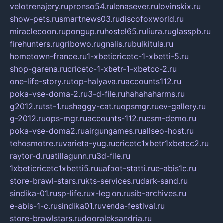
velotrenajery.ru
pronso54.ru
lenasever.ru
lovinskix.ru
show-pets.ru
smartnews03.ru
discofoxworld.ru
miraclecoon.ru
pongup.ru
hostel65.ru
liura.ru
glasspb.ru
firehunters.ru
gribowo.ru
gnalis.ru
bulkitula.ru
hometown-france.ru
1-xbeticricetc-1-xbetti-5.ru
shop-garena.ru
cricetc-1-xbetr-1-xbetcc-2.ru
one-life-story.ru
top-halyava.ru
accounts112.ru
poka-vse-doma-2.ru
3-d-file.ru
hahahaharms.ru
g2012.ru
tst-1.ru
shaggy-cat.ru
opsmgr.ru
ev-gallery.ru
g-2012.ru
ops-mgr.ru
accounts-112.ru
csm-demo.ru
poka-vse-doma2.ru
airgungames.ru
allseo-host.ru
tehosmotre.ru
varieta-yug.ru
cricetc1xbetr1xbetcc2.ru
raytor-d.ru
atillagunn.ru
3d-file.ru
1xbeticricetc1xbetti5.ru
uafoot-statti.ru
e-abis1c.ru
store-brawl-stars.ru
kts-services.ru
dark-sand.ru
sindika-01.ru
sp-life.ru
x-legion.ru
sib-archives.ru
e-abis-1-c.ru
sindika01.ru
venda-festival.ru
store-brawlstars.ru
dooraleksandria.ru