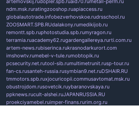
artemovskij.ru
dopler.spb.ru
aid70.ru
metall-perm.ru
ndm.msk.ru
ratingzooshop.ru
apiaccess.ru
globalautotrade.info
bezverhovskoe.ru
drsschool.ru
ZOOSMART.SPB.RU
dalakony.ru
medikijob.ru
remontt.spb.ru
photostudia.spb.ru
myragon.ru
terramia.ru
academy62.ru
gardengallereya.ru
rti.com.ru
artem-news.ru
biserinca.ru
krasnodarkurort.com
imshowtv.ru
mebel-v-tule.ru
mobtopik.ru
pcsecurity.net.ru
tool-sib.ru
multimetrunit.ru
sp-tour.ru
fan-cs.ru
santeh-russia.ru
symbian9.net.ru
DSHAIR.RU
tmmotors.spb.ru
xjocuricopii.com
musavtomat.msk.ru
obustrojdom.ru
sovetcik.ru
ybaranovskaya.ru
ppknews.ru
cult-alshei.ru
JAPANRUSSIA.RU
proekciyamebel.ru
imper-finans.ru
rim.org.ru
glamourai.ru
brassminus.ru
zabor-pro.ru
ftn.pp.ru
dorogoe58.ru
laimengpacker.ru
kuzova-zapchasti.ru
sageerp.ru
taxodrom.ru
dsrazvitie.ru
hardcity.net.ru
ratinghomegames.ru
topservice25.ru
gubernyan.ru