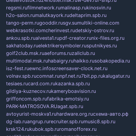
dieselvostok.ru
24hostel.msk.ru
w-dev.ru
f-ship.ru
regsmi.ru
filmnetwork.ru
malinasp.ru
kinosvin.ru
h2o-salon.ru
malutkayork.ru
deltaprim.spb.ru
tango-perm.ru
gooddir.ru
sgv.su
multiki-online.com
webkrasotki.com
cherinvest.ru
detskiy-ostrov.ru
ankou.spb.ru
alvesta1.ru
pdf-creator.ru
nix-files.org.ru
sakhatoday.ru
elektrikersymboler.ru
sputnikyes.ru
golf2club.msk.ru
aeforums.ru
zallclub.ru
multimodal.msk.ru
habaigry.ru
haikko.ru
sobakopedia.ru
isz-fest.ru
ewnc.info
screensaver-clock.net.ru
volnav.spb.ru
comnat.ru
npf.net.ru
7bit.pp.ru
kalugatur.ru
tesiaes.ru
card.com.ru
kazanka.spb.ru
gildiya-kuznecov.ru
kameryboavision.ru
griffoncom.spb.ru
fabrika-emotsiy.ru
PARK-MATROSOVA.RU
agat.spb.ru
avtoyurist-moskva1.ru
hardware.org.ru
схема-авто.рф
dg-lab.ru
angrup.ru
recruiter.spb.ru
music8.spb.ru
krsk124.ru
kubok.spb.ru
romanofforex.ru