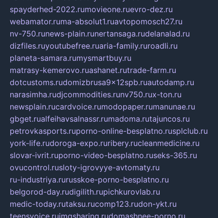
spayderhed-2022.ru
movieone.ru
evro-dez.ru
webamator.ru
ma-absolut1.ru
avtopomosch27.ru
nv-750.ru
news-plain.ru
nertansaga.ru
delanalad.ru
dizfiles.ru
youtubefree.ru
aria-family.ru
roadli.ru
planeta-samara.ru
mysmartbuy.ru
matrasy-kemerovo.ru
ashanet.ru
trade-farm.ru
dotcustoms.ru
domizbrusa9x12spb.ru
autodamp.ru
narasimha.ru
djcommodities.ru
nv750.ru
x-ton.ru
newsplain.ru
cardvoice.ru
modopaper.ru
manunae.ru
gbget.ru
alfeihavsalnassr.ru
madoma.ru
tajuncos.ru
petrovkasports.ru
porno-online-besplatno.ru
splclub.ru
york-life.ru
doroga-expo.ru
ribery.ru
cleanmedicine.ru
slovar-ivrit.ru
porno-video-besplatno.ru
seks-365.ru
ovucontrol.ru
sloty-igrovyye-avtomaty.ru
ru-industriya.ru
russkoe-porno-besplatno.ru
belgorod-day.ru
digilith.ru
pichkurovlab.ru
medic-today.ru
taksu.ru
comp123.ru
don-ykt.ru
teensvoice.ru
imgsharing.ru
domashnee-porno.ru