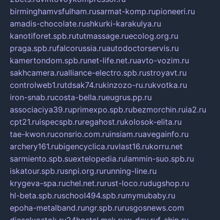
birminghamvsfulham.ru
sarmat-komp.ru
pioneeri.ru
amadis-chocolate.ru
shkurki-karakulya.ru
kanotiforet.spb.ru
tutmassage.ru
ecolog.org.ru
praga.spb.ru
falcorussia.ru
autodoctorservis.ru
kamertondom.spb.ru
net-life.net.ru
avto-vozim.ru
sakhcamera.ru
alliance-electro.spb.ru
stroyavt.ru
controlweb1.ru
tdsak74.ru
kinzozo-ru.ru
kvotka.ru
iron-snab.ru
costa-bella.ru
eugrus.pp.ru
associaciya39.ru
primexpo.spb.ru
bezmorchin.ru
ia2.ru
cpt21.ru
ispecspb.ru
regahost.ru
kolosok-elita.ru
tae-kwon.ru
consrio.com.ru
insiam.ru
avegainfo.ru
archery161.ru
bigencyclica.ru
vlast16.ru
korru.net
sarmiento.spb.su
extelopedia.ru
lammin-suo.spb.ru
iskatour.spb.ru
snpi.org.ru
running-line.ru
krygeva-spa.ru
chel.net.ru
rust-loco.ru
dugshop.ru
hl-beta.spb.ru
school494.spb.ru
mymubaby.ru
epoha-metalband.ru
ngr.spb.ru
rusgosnews.com