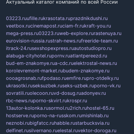
Актуальный каталог компаний по всей России
03223.ru
ufille.ru
krasotata.ru
prazdnikdushi.ru
veetbox.ru
cinemapost.ru
ciam-fr.ru
kraft-you.ru
mega-press.ru
03223.ru
web-explore.ru
rastenuya.ru
eurovision-russia.ru
strah-news.ru
freeride-team.ru
itrack-24.ru
sexshopexpress.ru
autostudiopro.ru
alabuga-cityhotel.ru
pornv.ru
atlantpereezd.ru
bud-em-znakomye.ru
a-cdc.ru
elektrostal-news.ru
korolevremont-market.ru
budem-znakomye.ru
oooagrosnab.ru
fpodaso.ru
emfire.ru
pro-otdelky.ru
ukrasotki.ru
seksuzbek.ru
seks-uzbek.ru
porno-vk.ru
sovratili.ru
olecoon.ru
vd-dosug.ru
adonyev.ru
rbc-news.ru
porno-skvirt.ru
krospr.ru
13autor-kolonka.ru
sormol.ru
2rich.ru
hostel-65.ru
hostserve.ru
porno-na-russkom.ru
mishinlab.ru
neznobi.ru
bigfatcc.ru
habble.ru
starbucksvia.ru
delfinet.ru
silvernano.ru
elestal.ru
vektor-doroga.ru