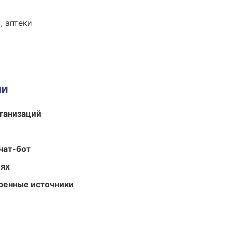
, аптеки
ми
ганизаций
чат-бот
иях
еренные источники