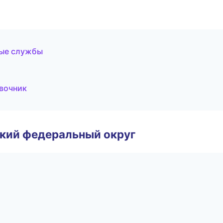
ные службы
авочник
ский федеральный округ