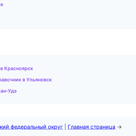
ск
 в Красноярск
равочник в Ульяновск
лан-Удэ
ский федеральный округ
|
Главная страница
→