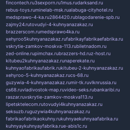
fincontech.ru
3sexporn.ru
1mus.ru
darksand.ru
rebus-toys.ru
minelab-msk.ru
alabuga-cityhotel.ru
medsprawo-4-ka.ru
2864420.ru
blagodarenie-spb.ru
zajmy24.ru
tovudyi-4-kuhnyanazakaz.ru
brazzerscom.ru
medsprawo4ka.ru
xehyroo5kuhnyanazakaz.ru
fabrikayfabrikaefabrika.ru
vskrytie-zamkov-moskva-113.ru
biletnadom.ru
zed-online.ru
pimchax.ru
brazzers-hd.ru
z-host.ru
kitubeu2kuhnyanazakaz.ru
naperekate.ru
kuhnyaofabrikaufabrik.ru
kitubeu-2-kuhnyanazakaz.ru
xehyroo-5-kuhnyanazakaz.ru
cs-68.ru
guzywia-4-kuhnyanazakaz.ru
mir-tk.ru
vlknrussia.ru
cs68.ru
vladivostok-map.ru
video-seks.ru
bankaribi.ru
raszar.ru
vskrytie-zamkov-moskva113.ru
lipetsktelecom.ru
tovudyi4kuhnyanazakaz.ru
seksuzb.ru
guzywia4kuhnyanazakaz.ru
fabrikaofabrikaokuhny.ru
kuhnyaekuhnyaafabrika.ru
kuhnyaykuhnyayfabrika.ru
e-abis1c.ru