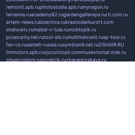
remontt.spb.ru
photostudia.spb.ru
myragon.ru
terramia.ru
academy62.ru
gardengallereya.ru
rti.com.ru
artem-news.ru
biserinca.ru
krasnodarkurort.com
imshowtv.ru
mebel-v-tule.ru
mobtopik.ru
pcsecurity.net.ru
tool-sib.ru
multimetrunit.ru
sp-tour.ru
fan-cs.ru
santeh-russia.ru
symbian9.net.ru
DSHAIR.RU
tmmotors.spb.ru
xjocuricopii.com
musavtomat.msk.ru
obustrojdom.ru
sovetcik.ru
ybaranovskaya.ru
ppknews.ru
cult-alshei.ru
JAPANRUSSIA.RU
proekciyamebel.ru
imper-finans.ru
rim.org.ru
glamourai.ru
brassminus.ru
zabor-pro.ru
ftn.pp.ru
dorogoe58.ru
laimengpacker.ru
kuzova-zapchasti.ru
sageerp.ru
taxodrom.ru
dsrazvitie.ru
hardcity.net.ru
ratinghomegames.ru
topservice25.ru
gubernyan.ru
gtglasslined.ru
ii4.ru
tssport.spb.ru
andorra24.com
blackwallstreet.ru
oboimos.ru
optim-doors.com.ru
ikuch.ru
nycr.org.ru
npa21.ru
vremya-ch.spb.ru
desert000.ru
ivtorgi.ru
ifiori.ru
catalog-statei.ru