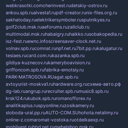
webkrasotki.com
cherinvest.ru
detskiy-ostrov.ru
ankou.spb.ru
alvesta1.ru
pdf-creator.ru
nix-files.org.ru
sakhatoday.ru
elektrikersymboler.ru
sputnikyes.ru
golf2club.msk.ru
aeforums.ru
zallclub.ru
multimodal.msk.ru
habaigry.ru
haikko.ru
sobakopedia.ru
isz-fest.ru
ewnc.info
screensaver-clock.net.ru
volnav.spb.ru
comnat.ru
npf.net.ru
7bit.pp.ru
kalugatur.ru
tesiaes.ru
card.com.ru
kazanka.spb.ru
gildiya-kuznecov.ru
kameryboavision.ru
griffoncom.spb.ru
fabrika-emotsiy.ru
PARK-MATROSOVA.RU
agat.spb.ru
avtoyurist-moskva1.ru
hardware.org.ru
схема-авто.рф
dg-lab.ru
angrup.ru
recruiter.spb.ru
music8.spb.ru
krsk124.ru
kubok.spb.ru
romanofforex.ru
analitikaplus.ru
spyonline.ru
zosikamery.ru
sloboda-ural.pp.ru
AUTO-COM.SU
hohota.net
alimy.ru
online-z.com
aromat-vostoka.ru
otdelkaexp.ru
mobilvest.ru
bbd.net.ru
mebelshop.msk.ru