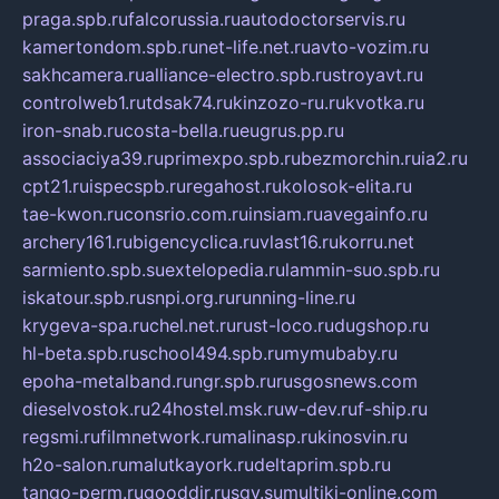
praga.spb.ru
falcorussia.ru
autodoctorservis.ru
kamertondom.spb.ru
net-life.net.ru
avto-vozim.ru
sakhcamera.ru
alliance-electro.spb.ru
stroyavt.ru
controlweb1.ru
tdsak74.ru
kinzozo-ru.ru
kvotka.ru
iron-snab.ru
costa-bella.ru
eugrus.pp.ru
associaciya39.ru
primexpo.spb.ru
bezmorchin.ru
ia2.ru
cpt21.ru
ispecspb.ru
regahost.ru
kolosok-elita.ru
tae-kwon.ru
consrio.com.ru
insiam.ru
avegainfo.ru
archery161.ru
bigencyclica.ru
vlast16.ru
korru.net
sarmiento.spb.su
extelopedia.ru
lammin-suo.spb.ru
iskatour.spb.ru
snpi.org.ru
running-line.ru
krygeva-spa.ru
chel.net.ru
rust-loco.ru
dugshop.ru
hl-beta.spb.ru
school494.spb.ru
mymubaby.ru
epoha-metalband.ru
ngr.spb.ru
rusgosnews.com
dieselvostok.ru
24hostel.msk.ru
w-dev.ru
f-ship.ru
regsmi.ru
filmnetwork.ru
malinasp.ru
kinosvin.ru
h2o-salon.ru
malutkayork.ru
deltaprim.spb.ru
tango-perm.ru
gooddir.ru
sgv.su
multiki-online.com