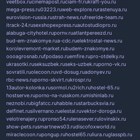
veetbox.ru
cinemapost.ru
ciam-fr.ru
kraft-you.ru
mega-press.ru
03223.ru
web-explore.ru
rastenuya.ru
eurovision-russia.ru
strah-news.ru
freeride-team.ru
itrack-24.ru
sexshopexpress.ru
autostudiopro.ru
alabuga-cityhotel.ru
pornv.ru
atlantpereezd.ru
bud-em-znakomye.ru
a-cdc.ru
elektrostal-news.ru
korolevremont-market.ru
budem-znakomye.ru
oooagrosnab.ru
fpodaso.ru
emfire.ru
pro-otdelky.ru
ukrasotki.ru
seksuzbek.ru
seks-uzbek.ru
porno-vk.ru
sovratili.ru
olecoon.ru
vd-dosug.ru
adonyev.ru
rbc-news.ru
porno-skvirt.ru
krospr.ru
13autor-kolonka.ru
sormol.ru
2rich.ru
hostel-65.ru
hostserve.ru
porno-na-russkom.ru
mishinlab.ru
neznobi.ru
bigfatcc.ru
habble.ru
starbucksvia.ru
delfinet.ru
silvernano.ru
elestal.ru
vektor-doroga.ru
velotrenajery.ru
pronso54.ru
lenasever.ru
lovinskix.ru
show-pets.ru
smartnews03.ru
discofoxworld.ru
miraclecoon.ru
pongup.ru
hostel65.ru
liura.ru
glasspb.ru