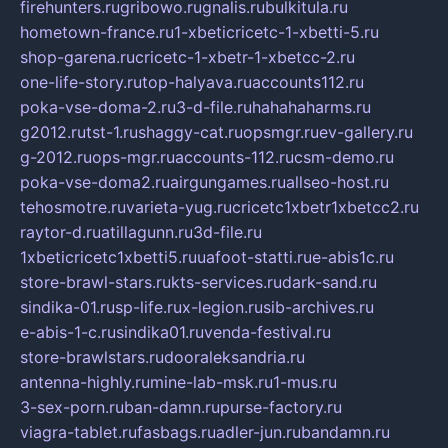
firehunters.ru
gribowo.ru
gnalis.ru
bulkitula.ru
hometown-france.ru
1-xbeticricetc-1-xbetti-5.ru
shop-garena.ru
cricetc-1-xbetr-1-xbetcc-2.ru
one-life-story.ru
top-halyava.ru
accounts112.ru
poka-vse-doma-2.ru
3-d-file.ru
hahahaharms.ru
g2012.ru
tst-1.ru
shaggy-cat.ru
opsmgr.ru
ev-gallery.ru
g-2012.ru
ops-mgr.ru
accounts-112.ru
csm-demo.ru
poka-vse-doma2.ru
airgungames.ru
allseo-host.ru
tehosmotre.ru
varieta-yug.ru
cricetc1xbetr1xbetcc2.ru
raytor-d.ru
atillagunn.ru
3d-file.ru
1xbeticricetc1xbetti5.ru
uafoot-statti.ru
e-abis1c.ru
store-brawl-stars.ru
kts-services.ru
dark-sand.ru
sindika-01.ru
sp-life.ru
x-legion.ru
sib-archives.ru
e-abis-1-c.ru
sindika01.ru
venda-festival.ru
store-brawlstars.ru
dooraleksandria.ru
antenna-highly.ru
mine-lab-msk.ru
1-mus.ru
3-sex-porn.ru
ban-damn.ru
purse-factory.ru
viagra-tablet.ru
fasbags.ru
adler-jun.ru
bandamn.ru