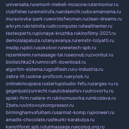
universalia.ru
remont-mebeli-moscow.ru
termomur.ru
clubfisher.ru
remstirufa.ru
erdamchi.ru
doramamama.ru
muraviovka-park.ru
worldofwoman.ru
clean-dreams.ru
arkrym.ru
kristinita.ru
dircomputer.ru
healthenter.ru
textexperts.ru
pivnaya-kruzhka.ru
kinofilmy-2021.ru
demolalapaluza.ru
tanyavanya.ru
remstir-tolyatti.ru
msdip.ru
jdol.ru
sokolovr.ru
newtech-spb.ru
rezemkleim.ru
massage-tai.ru
seonub.ru
zvonitut.ru
biolisichka24.ru
mncraft-download.ru
algoritm-sistema.ru
godflesh.ru
ru-industria.ru
zebra-tlt.ru
okna-proficom.ru
erynok.ru
onlinekinospace.ru
startupstudio-fefu.ru
zarges-ru.ru
gegenjustizunrecht.ru
autobalashov.ru
utrovortu.ru
spiski-firm.ru
elara-m.ru
kinomusorka.ru
mkcslava.ru
2bets.ru
vintovoykompressor.ru
birminghamvsfulham.ru
sarmat-komp.ru
pioneeri.ru
amadis-chocolate.ru
shkurki-karakulya.ru
kanotiforet.spb.ru
tutmassage.ru
ecolog.org.ru