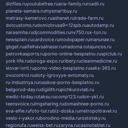
dizfiles.ru
youtubefree.ru
aria-family.ru
roadli.ru
planeta-samara.ru
mysmartbuy.ru
matrasy-kemerovo.ru
ashanet.ru
trade-farm.ru
dotcustoms.ru
domizbrusa9x12spb.ru
autodamp.ru
narasimha.ru
djcommodities.ru
nv750.ru
x-ton.ru
newsplain.ru
cardvoice.ru
modopaper.ru
manunae.ru
gbget.ru
alfeihavsalnassr.ru
madoma.ru
tajuncos.ru
petrovkasports.ru
porno-online-besplatno.ru
splclub.ru
york-life.ru
doroga-expo.ru
ribery.ru
cleanmedicine.ru
slovar-ivrit.ru
porno-video-besplatno.ru
seks-365.ru
ovucontrol.ru
sloty-igrovyye-avtomaty.ru
ru-industriya.ru
russkoe-porno-besplatno.ru
belgorod-day.ru
digilith.ru
pichkurovlab.ru
medic-today.ru
taksu.ru
comp123.ru
don-ykt.ru
teensvoice.ru
imgsharing.ru
domashnee-porno.ru
eva-elfie.ru
foto-tur.ru
biz-doska.ru
metropoltravel.ru
veslo-i-yakor.ru
borodino-media.ru
rostotsky.ru
regionufa.ru
weiss-bet.ru
zaryna.ru
casinotablet.ru