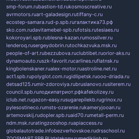
smp-forum.ru
bastion-td.ru
kosmoscreative.ru
avrmotors.ru
art-galadesign.ru
tiffany-c.ru
ecostep-samara.ru
d-p.spb.ru
галактика73.рф
sko.com.ru
davitamebel-spb.ru
fotsis.ru
tesiaes.ru
kokoroyari.spb.ru
blesna-kazan.ru
mossilver.ru
lenderoq.ru
sergeydobrin.ru
tochkazvuka.msk.ru
people-of-art.ru
bezzubova.ru
clubtibet.ru
orior-aks.ru
dynamoauto.ru
szk-favorit.ru
carlines.ru
flatnsk.ru
kingbolenskaner.ru
alex-motor.ru
astroline.net.ru
act1.spb.ru
polyglot.com.ru
gidlipetsk.ru
ooo-driada.ru
detsad125.ru
mir-zdoroviya.ru
bruslanovo.ru
siterem.ru
council.spb.ru
лодкипатриот.рф
kafekolizey.ru
iclub.net.ru
gazon-easy.ru
sugarepilekb.ru
grinox.ru
pylesostineco.ru
msts-ozarenie.ru
kameryjooan.ru
artemovskij.ru
dopler.spb.ru
aid70.ru
metall-perm.ru
ndm.msk.ru
ratingzooshop.ru
apiaccess.ru
globalautotrade.info
bezverhovskoe.ru
drsschool.ru
ZOOSMART.SPB.RU
dalakony.ru
medikijob.ru