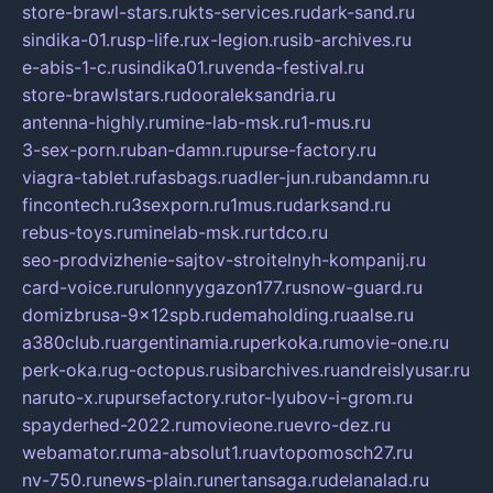
store-brawl-stars.ru
kts-services.ru
dark-sand.ru
sindika-01.ru
sp-life.ru
x-legion.ru
sib-archives.ru
e-abis-1-c.ru
sindika01.ru
venda-festival.ru
store-brawlstars.ru
dooraleksandria.ru
antenna-highly.ru
mine-lab-msk.ru
1-mus.ru
3-sex-porn.ru
ban-damn.ru
purse-factory.ru
viagra-tablet.ru
fasbags.ru
adler-jun.ru
bandamn.ru
fincontech.ru
3sexporn.ru
1mus.ru
darksand.ru
rebus-toys.ru
minelab-msk.ru
rtdco.ru
seo-prodvizhenie-sajtov-stroitelnyh-kompanij.ru
card-voice.ru
rulonnyygazon177.ru
snow-guard.ru
domizbrusa-9x12spb.ru
demaholding.ru
aalse.ru
a380club.ru
argentinamia.ru
perkoka.ru
movie-one.ru
perk-oka.ru
g-octopus.ru
sibarchives.ru
andreislyusar.ru
naruto-x.ru
pursefactory.ru
tor-lyubov-i-grom.ru
spayderhed-2022.ru
movieone.ru
evro-dez.ru
webamator.ru
ma-absolut1.ru
avtopomosch27.ru
nv-750.ru
news-plain.ru
nertansaga.ru
delanalad.ru