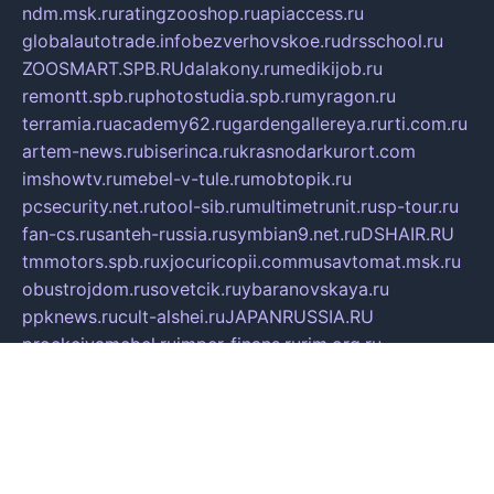
ndm.msk.ru
ratingzooshop.ru
apiaccess.ru
globalautotrade.info
bezverhovskoe.ru
drsschool.ru
ZOOSMART.SPB.RU
dalakony.ru
medikijob.ru
remontt.spb.ru
photostudia.spb.ru
myragon.ru
terramia.ru
academy62.ru
gardengallereya.ru
rti.com.ru
artem-news.ru
biserinca.ru
krasnodarkurort.com
imshowtv.ru
mebel-v-tule.ru
mobtopik.ru
pcsecurity.net.ru
tool-sib.ru
multimetrunit.ru
sp-tour.ru
fan-cs.ru
santeh-russia.ru
symbian9.net.ru
DSHAIR.RU
tmmotors.spb.ru
xjocuricopii.com
musavtomat.msk.ru
obustrojdom.ru
sovetcik.ru
ybaranovskaya.ru
ppknews.ru
cult-alshei.ru
JAPANRUSSIA.RU
proekciyamebel.ru
imper-finans.ru
rim.org.ru
glamourai.ru
brassminus.ru
zabor-pro.ru
ftn.pp.ru
dorogoe58.ru
laimengpacker.ru
kuzova-zapchasti.ru
sageerp.ru
taxodrom.ru
dsrazvitie.ru
hardcity.net.ru
ratinghomegames.ru
topservice25.ru
gubernyan.ru
gtglasslined.ru
ii4.ru
tssport.spb.ru
andorra24.com