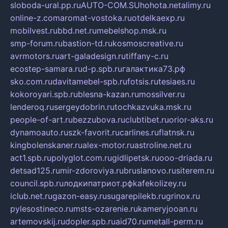
sloboda-ural.pp.ru
AUTO-COM.SU
hohota.net
alimy.ru
online-z.com
aromat-vostoka.ru
otdelkaexp.ru
mobilvest.ru
bbd.net.ru
mebelshop.msk.ru
smp-forum.ru
bastion-td.ru
kosmoscreative.ru
avrmotors.ru
art-galadesign.ru
tiffany-c.ru
ecostep-samara.ru
d-p.spb.ru
галактика73.рф
sko.com.ru
davitamebel-spb.ru
fotsis.ru
tesiaes.ru
kokoroyari.spb.ru
blesna-kazan.ru
mossilver.ru
lenderoq.ru
sergeydobrin.ru
tochkazvuka.msk.ru
people-of-art.ru
bezzubova.ru
clubtibet.ru
orior-aks.ru
dynamoauto.ru
szk-favorit.ru
carlines.ru
flatnsk.ru
kingbolenskaner.ru
alex-motor.ru
astroline.net.ru
act1.spb.ru
polyglot.com.ru
gidlipetsk.ru
ooo-driada.ru
detsad125.ru
mir-zdoroviya.ru
bruslanovo.ru
siterem.ru
council.spb.ru
лодкипатриот.рф
kafekolizey.ru
iclub.net.ru
gazon-easy.ru
sugarepilekb.ru
grinox.ru
pylesostineco.ru
msts-ozarenie.ru
kameryjooan.ru
artemovskij.ru
dopler.spb.ru
aid70.ru
metall-perm.ru