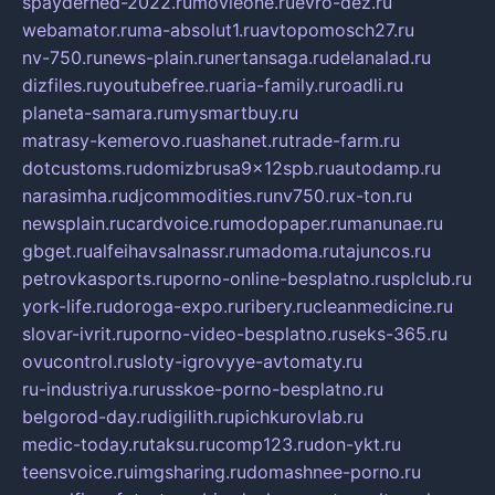
spayderhed-2022.ru
movieone.ru
evro-dez.ru
webamator.ru
ma-absolut1.ru
avtopomosch27.ru
nv-750.ru
news-plain.ru
nertansaga.ru
delanalad.ru
dizfiles.ru
youtubefree.ru
aria-family.ru
roadli.ru
planeta-samara.ru
mysmartbuy.ru
matrasy-kemerovo.ru
ashanet.ru
trade-farm.ru
dotcustoms.ru
domizbrusa9x12spb.ru
autodamp.ru
narasimha.ru
djcommodities.ru
nv750.ru
x-ton.ru
newsplain.ru
cardvoice.ru
modopaper.ru
manunae.ru
gbget.ru
alfeihavsalnassr.ru
madoma.ru
tajuncos.ru
petrovkasports.ru
porno-online-besplatno.ru
splclub.ru
york-life.ru
doroga-expo.ru
ribery.ru
cleanmedicine.ru
slovar-ivrit.ru
porno-video-besplatno.ru
seks-365.ru
ovucontrol.ru
sloty-igrovyye-avtomaty.ru
ru-industriya.ru
russkoe-porno-besplatno.ru
belgorod-day.ru
digilith.ru
pichkurovlab.ru
medic-today.ru
taksu.ru
comp123.ru
don-ykt.ru
teensvoice.ru
imgsharing.ru
domashnee-porno.ru