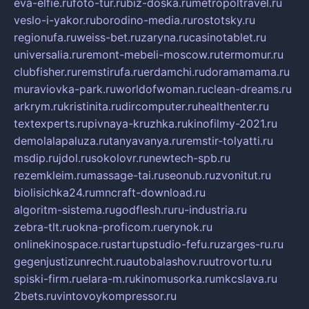
eva-elfie.ru
foto-tur.ru
biz-doska.ru
metropoltravel.ru
veslo-i-yakor.ru
borodino-media.ru
rostotsky.ru
regionufa.ru
weiss-bet.ru
zaryna.ru
casinotablet.ru
universalia.ru
remont-mebeli-moscow.ru
termomur.ru
clubfisher.ru
remstirufa.ru
erdamchi.ru
doramamama.ru
muraviovka-park.ru
worldofwoman.ru
clean-dreams.ru
arkrym.ru
kristinita.ru
dircomputer.ru
healthenter.ru
textexperts.ru
pivnaya-kruzhka.ru
kinofilmy-2021.ru
demolalapaluza.ru
tanyavanya.ru
remstir-tolyatti.ru
msdip.ru
jdol.ru
sokolovr.ru
newtech-spb.ru
rezemkleim.ru
massage-tai.ru
seonub.ru
zvonitut.ru
biolisichka24.ru
mncraft-download.ru
algoritm-sistema.ru
godflesh.ru
ru-industria.ru
zebra-tlt.ru
okna-proficom.ru
erynok.ru
onlinekinospace.ru
startupstudio-fefu.ru
zarges-ru.ru
gegenjustizunrecht.ru
autobalashov.ru
utrovortu.ru
spiski-firm.ru
elara-m.ru
kinomusorka.ru
mkcslava.ru
2bets.ru
vintovoykompressor.ru