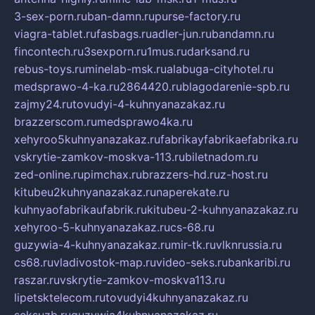
3-sex-porn.ru
ban-damn.ru
purse-factory.ru
viagra-tablet.ru
fasbags.ru
adler-jun.ru
bandamn.ru
fincontech.ru
3sexporn.ru
1mus.ru
darksand.ru
rebus-toys.ru
minelab-msk.ru
alabuga-cityhotel.ru
medsprawo-4-ka.ru
2864420.ru
blagodarenie-spb.ru
zajmy24.ru
tovudyi-4-kuhnyanazakaz.ru
brazzerscom.ru
medsprawo4ka.ru
xehyroo5kuhnyanazakaz.ru
fabrikayfabrikaefabrika.ru
vskrytie-zamkov-moskva-113.ru
biletnadom.ru
zed-online.ru
pimchax.ru
brazzers-hd.ru
z-host.ru
kitubeu2kuhnyanazakaz.ru
naperekate.ru
kuhnyaofabrikaufabrik.ru
kitubeu-2-kuhnyanazakaz.ru
xehyroo-5-kuhnyanazakaz.ru
cs-68.ru
guzywia-4-kuhnyanazakaz.ru
mir-tk.ru
vlknrussia.ru
cs68.ru
vladivostok-map.ru
video-seks.ru
bankaribi.ru
raszar.ru
vskrytie-zamkov-moskva113.ru
lipetsktelecom.ru
tovudyi4kuhnyanazakaz.ru