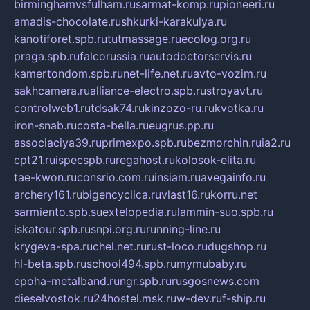
birminghamvsfulham.ru
sarmat-komp.ru
pioneeri.ru
amadis-chocolate.ru
shkurki-karakulya.ru
kanotiforet.spb.ru
tutmassage.ru
ecolog.org.ru
praga.spb.ru
falcorussia.ru
autodoctorservis.ru
kamertondom.spb.ru
net-life.net.ru
avto-vozim.ru
sakhcamera.ru
alliance-electro.spb.ru
stroyavt.ru
controlweb1.ru
tdsak74.ru
kinzozo-ru.ru
kvotka.ru
iron-snab.ru
costa-bella.ru
eugrus.pp.ru
associaciya39.ru
primexpo.spb.ru
bezmorchin.ru
ia2.ru
cpt21.ru
ispecspb.ru
regahost.ru
kolosok-elita.ru
tae-kwon.ru
consrio.com.ru
insiam.ru
avegainfo.ru
archery161.ru
bigencyclica.ru
vlast16.ru
korru.net
sarmiento.spb.su
extelopedia.ru
lammin-suo.spb.ru
iskatour.spb.ru
snpi.org.ru
running-line.ru
krygeva-spa.ru
chel.net.ru
rust-loco.ru
dugshop.ru
hl-beta.spb.ru
school494.spb.ru
mymubaby.ru
epoha-metalband.ru
ngr.spb.ru
rusgosnews.com
dieselvostok.ru
24hostel.msk.ru
w-dev.ru
f-ship.ru