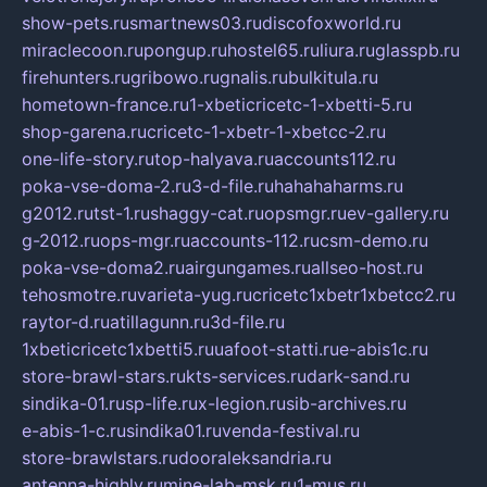
show-pets.ru
smartnews03.ru
discofoxworld.ru
miraclecoon.ru
pongup.ru
hostel65.ru
liura.ru
glasspb.ru
firehunters.ru
gribowo.ru
gnalis.ru
bulkitula.ru
hometown-france.ru
1-xbeticricetc-1-xbetti-5.ru
shop-garena.ru
cricetc-1-xbetr-1-xbetcc-2.ru
one-life-story.ru
top-halyava.ru
accounts112.ru
poka-vse-doma-2.ru
3-d-file.ru
hahahaharms.ru
g2012.ru
tst-1.ru
shaggy-cat.ru
opsmgr.ru
ev-gallery.ru
g-2012.ru
ops-mgr.ru
accounts-112.ru
csm-demo.ru
poka-vse-doma2.ru
airgungames.ru
allseo-host.ru
tehosmotre.ru
varieta-yug.ru
cricetc1xbetr1xbetcc2.ru
raytor-d.ru
atillagunn.ru
3d-file.ru
1xbeticricetc1xbetti5.ru
uafoot-statti.ru
e-abis1c.ru
store-brawl-stars.ru
kts-services.ru
dark-sand.ru
sindika-01.ru
sp-life.ru
x-legion.ru
sib-archives.ru
e-abis-1-c.ru
sindika01.ru
venda-festival.ru
store-brawlstars.ru
dooraleksandria.ru
antenna-highly.ru
mine-lab-msk.ru
1-mus.ru