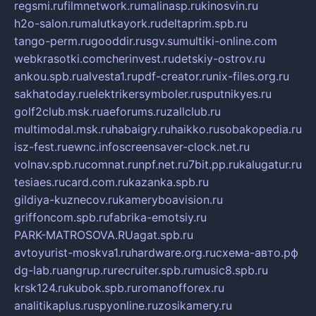
regsmi.ru
filmnetwork.ru
malinasp.ru
kinosvin.ru
h2o-salon.ru
malutkayork.ru
deltaprim.spb.ru
tango-perm.ru
gooddir.ru
sgv.su
multiki-online.com
webkrasotki.com
cherinvest.ru
detskiy-ostrov.ru
ankou.spb.ru
alvesta1.ru
pdf-creator.ru
nix-files.org.ru
sakhatoday.ru
elektrikersymboler.ru
sputnikyes.ru
golf2club.msk.ru
aeforums.ru
zallclub.ru
multimodal.msk.ru
habaigry.ru
haikko.ru
sobakopedia.ru
isz-fest.ru
ewnc.info
screensaver-clock.net.ru
volnav.spb.ru
comnat.ru
npf.net.ru
7bit.pp.ru
kalugatur.ru
tesiaes.ru
card.com.ru
kazanka.spb.ru
gildiya-kuznecov.ru
kameryboavision.ru
griffoncom.spb.ru
fabrika-emotsiy.ru
PARK-MATROSOVA.RU
agat.spb.ru
avtoyurist-moskva1.ru
hardware.org.ru
схема-авто.рф
dg-lab.ru
angrup.ru
recruiter.spb.ru
music8.spb.ru
krsk124.ru
kubok.spb.ru
romanofforex.ru
analitikaplus.ru
spyonline.ru
zosikamery.ru