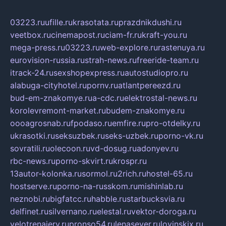
03223.ru
ufille.ru
krasotata.ru
prazdnikdushi.ru
veetbox.ru
cinemapost.ru
ciam-fr.ru
kraft-you.ru
mega-press.ru
03223.ru
web-explore.ru
rastenuya.ru
eurovision-russia.ru
strah-news.ru
freeride-team.ru
itrack-24.ru
sexshopexpress.ru
autostudiopro.ru
alabuga-cityhotel.ru
pornv.ru
atlantpereezd.ru
bud-em-znakomye.ru
a-cdc.ru
elektrostal-news.ru
korolevremont-market.ru
budem-znakomye.ru
oooagrosnab.ru
fpodaso.ru
emfire.ru
pro-otdelky.ru
ukrasotki.ru
seksuzbek.ru
seks-uzbek.ru
porno-vk.ru
sovratili.ru
olecoon.ru
vd-dosug.ru
adonyev.ru
rbc-news.ru
porno-skvirt.ru
krospr.ru
13autor-kolonka.ru
sormol.ru
2rich.ru
hostel-65.ru
hostserve.ru
porno-na-russkom.ru
mishinlab.ru
neznobi.ru
bigfatcc.ru
habble.ru
starbucksvia.ru
delfinet.ru
silvernano.ru
elestal.ru
vektor-doroga.ru
velotrenajery.ru
pronso54.ru
lenasever.ru
lovinskix.ru