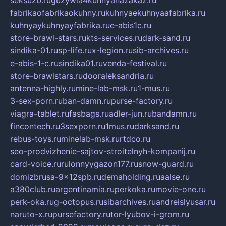
seksuzb.ru
guzywia4kuhnyanazakaz.ru
fabrikaofabrikaokuhny.ru
kuhnyaekuhnyaafabrika.ru
kuhnyaykuhnyayfabrika.ru
e-abis1c.ru
store-brawl-stars.ru
kts-services.ru
dark-sand.ru
sindika-01.ru
sp-life.ru
x-legion.ru
sib-archives.ru
e-abis-1-c.ru
sindika01.ru
venda-festival.ru
store-brawlstars.ru
dooraleksandria.ru
antenna-highly.ru
mine-lab-msk.ru
1-mus.ru
3-sex-porn.ru
ban-damn.ru
purse-factory.ru
viagra-tablet.ru
fasbags.ru
adler-jun.ru
bandamn.ru
fincontech.ru
3sexporn.ru
1mus.ru
darksand.ru
rebus-toys.ru
minelab-msk.ru
rtdco.ru
seo-prodvizhenie-sajtov-stroitelnyh-kompanij.ru
card-voice.ru
rulonnyygazon177.ru
snow-guard.ru
domizbrusa-9x12spb.ru
demaholding.ru
aalse.ru
a380club.ru
argentinamia.ru
perkoka.ru
movie-one.ru
perk-oka.ru
g-octopus.ru
sibarchives.ru
andreislyusar.ru
naruto-x.ru
pursefactory.ru
tor-lyubov-i-grom.ru