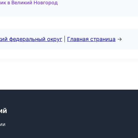
ник в Великий Новгород
кий федеральный округ
|
Главная страница
→
ий
сии