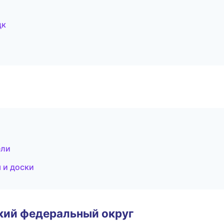
цк
ели
 и доски
ский федеральный округ