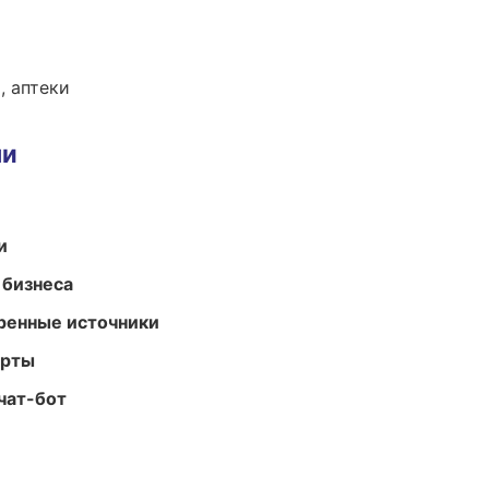
, аптеки
ми
и
 бизнеса
еренные источники
арты
чат-бот