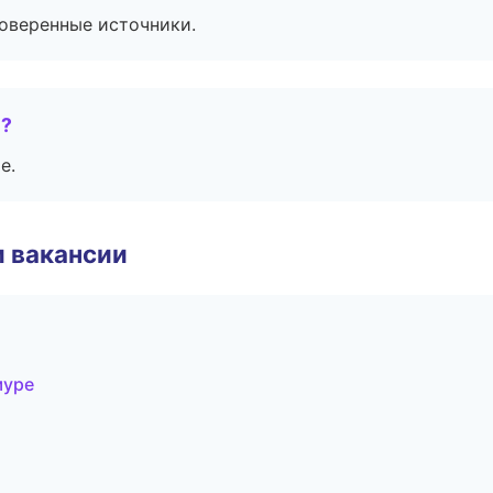
роверенные источники.
е?
е.
и вакансии
муре