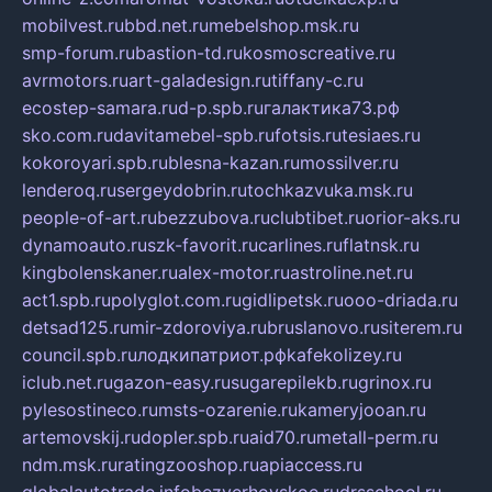
mobilvest.ru
bbd.net.ru
mebelshop.msk.ru
smp-forum.ru
bastion-td.ru
kosmoscreative.ru
avrmotors.ru
art-galadesign.ru
tiffany-c.ru
ecostep-samara.ru
d-p.spb.ru
галактика73.рф
sko.com.ru
davitamebel-spb.ru
fotsis.ru
tesiaes.ru
kokoroyari.spb.ru
blesna-kazan.ru
mossilver.ru
lenderoq.ru
sergeydobrin.ru
tochkazvuka.msk.ru
people-of-art.ru
bezzubova.ru
clubtibet.ru
orior-aks.ru
dynamoauto.ru
szk-favorit.ru
carlines.ru
flatnsk.ru
kingbolenskaner.ru
alex-motor.ru
astroline.net.ru
act1.spb.ru
polyglot.com.ru
gidlipetsk.ru
ooo-driada.ru
detsad125.ru
mir-zdoroviya.ru
bruslanovo.ru
siterem.ru
council.spb.ru
лодкипатриот.рф
kafekolizey.ru
iclub.net.ru
gazon-easy.ru
sugarepilekb.ru
grinox.ru
pylesostineco.ru
msts-ozarenie.ru
kameryjooan.ru
artemovskij.ru
dopler.spb.ru
aid70.ru
metall-perm.ru
ndm.msk.ru
ratingzooshop.ru
apiaccess.ru