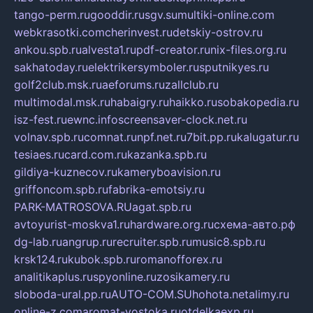
tango-perm.ru
gooddir.ru
sgv.su
multiki-online.com
webkrasotki.com
cherinvest.ru
detskiy-ostrov.ru
ankou.spb.ru
alvesta1.ru
pdf-creator.ru
nix-files.org.ru
sakhatoday.ru
elektrikersymboler.ru
sputnikyes.ru
golf2club.msk.ru
aeforums.ru
zallclub.ru
multimodal.msk.ru
habaigry.ru
haikko.ru
sobakopedia.ru
isz-fest.ru
ewnc.info
screensaver-clock.net.ru
volnav.spb.ru
comnat.ru
npf.net.ru
7bit.pp.ru
kalugatur.ru
tesiaes.ru
card.com.ru
kazanka.spb.ru
gildiya-kuznecov.ru
kameryboavision.ru
griffoncom.spb.ru
fabrika-emotsiy.ru
PARK-MATROSOVA.RU
agat.spb.ru
avtoyurist-moskva1.ru
hardware.org.ru
схема-авто.рф
dg-lab.ru
angrup.ru
recruiter.spb.ru
music8.spb.ru
krsk124.ru
kubok.spb.ru
romanofforex.ru
analitikaplus.ru
spyonline.ru
zosikamery.ru
sloboda-ural.pp.ru
AUTO-COM.SU
hohota.net
alimy.ru
online-z.com
aromat-vostoka.ru
otdelkaexp.ru