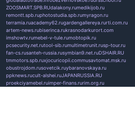
globalautotrade.info
bezverhovskoe.ru
drsschool.ru
ZOOSMART.SPB.RU
dalakony.ru
medikijob.ru
remontt.spb.ru
photostudia.spb.ru
myragon.ru
terramia.ru
academy62.ru
gardengallereya.ru
rti.com.ru
artem-news.ru
biserinca.ru
krasnodarkurort.com
imshowtv.ru
mebel-v-tule.ru
mobtopik.ru
pcsecurity.net.ru
tool-sib.ru
multimetrunit.ru
sp-tour.ru
fan-cs.ru
santeh-russia.ru
symbian9.net.ru
DSHAIR.RU
tmmotors.spb.ru
xjocuricopii.com
musavtomat.msk.ru
obustrojdom.ru
sovetcik.ru
ybaranovskaya.ru
ppknews.ru
cult-alshei.ru
JAPANRUSSIA.RU
proekciyamebel.ru
imper-finans.ru
rim.org.ru
glamourai.ru
brassminus.ru
zabor-pro.ru
ftn.pp.ru
dorogoe58.ru
laimengpacker.ru
kuzova-zapchasti.ru
sageerp.ru
taxodrom.ru
dsrazvitie.ru
hardcity.net.ru
ratinghomegames.ru
topservice25.ru
gubernyan.ru
gtglasslined.ru
ii4.ru
tssport.spb.ru
andorra24.com
blackwallstreet.ru
oboimos.ru
optim-doors.com.ru