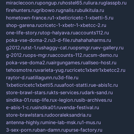
miraclecoon.ru
pongup.ru
hostel65.ru
liura.ru
glasspb.ru
firehunters.ru
gribowo.ru
gnalis.ru
bulkitula.ru
hometown-france.ru
1-xbeticricetc-1-xbetti-5.ru
shop-garena.ru
cricetc-1-xbetr-1-xbetcc-2.ru
one-life-story.ru
top-halyava.ru
accounts112.ru
poka-vse-doma-2.ru
3-d-file.ru
hahahaharms.ru
g2012.ru
tst-1.ru
shaggy-cat.ru
opsmgr.ru
ev-gallery.ru
g-2012.ru
ops-mgr.ru
accounts-112.ru
csm-demo.ru
poka-vse-doma2.ru
airgungames.ru
allseo-host.ru
tehosmotre.ru
varieta-yug.ru
cricetc1xbetr1xbetcc2.ru
raytor-d.ru
atillagunn.ru
3d-file.ru
1xbeticricetc1xbetti5.ru
uafoot-statti.ru
e-abis1c.ru
store-brawl-stars.ru
kts-services.ru
dark-sand.ru
sindika-01.ru
sp-life.ru
x-legion.ru
sib-archives.ru
e-abis-1-c.ru
sindika01.ru
venda-festival.ru
store-brawlstars.ru
dooraleksandria.ru
antenna-highly.ru
mine-lab-msk.ru
1-mus.ru
3-sex-porn.ru
ban-damn.ru
purse-factory.ru