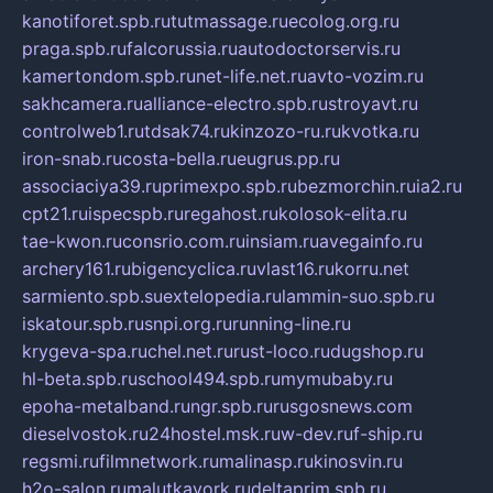
kanotiforet.spb.ru
tutmassage.ru
ecolog.org.ru
praga.spb.ru
falcorussia.ru
autodoctorservis.ru
kamertondom.spb.ru
net-life.net.ru
avto-vozim.ru
sakhcamera.ru
alliance-electro.spb.ru
stroyavt.ru
controlweb1.ru
tdsak74.ru
kinzozo-ru.ru
kvotka.ru
iron-snab.ru
costa-bella.ru
eugrus.pp.ru
associaciya39.ru
primexpo.spb.ru
bezmorchin.ru
ia2.ru
cpt21.ru
ispecspb.ru
regahost.ru
kolosok-elita.ru
tae-kwon.ru
consrio.com.ru
insiam.ru
avegainfo.ru
archery161.ru
bigencyclica.ru
vlast16.ru
korru.net
sarmiento.spb.su
extelopedia.ru
lammin-suo.spb.ru
iskatour.spb.ru
snpi.org.ru
running-line.ru
krygeva-spa.ru
chel.net.ru
rust-loco.ru
dugshop.ru
hl-beta.spb.ru
school494.spb.ru
mymubaby.ru
epoha-metalband.ru
ngr.spb.ru
rusgosnews.com
dieselvostok.ru
24hostel.msk.ru
w-dev.ru
f-ship.ru
regsmi.ru
filmnetwork.ru
malinasp.ru
kinosvin.ru
h2o-salon.ru
malutkayork.ru
deltaprim.spb.ru