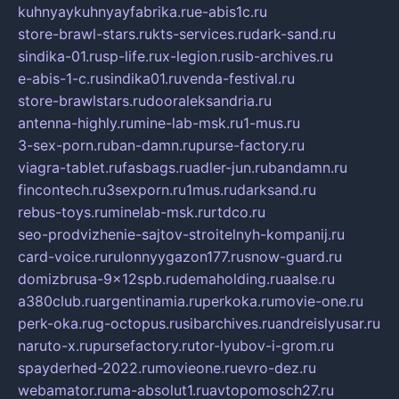
kuhnyaykuhnyayfabrika.ru
e-abis1c.ru
store-brawl-stars.ru
kts-services.ru
dark-sand.ru
sindika-01.ru
sp-life.ru
x-legion.ru
sib-archives.ru
e-abis-1-c.ru
sindika01.ru
venda-festival.ru
store-brawlstars.ru
dooraleksandria.ru
antenna-highly.ru
mine-lab-msk.ru
1-mus.ru
3-sex-porn.ru
ban-damn.ru
purse-factory.ru
viagra-tablet.ru
fasbags.ru
adler-jun.ru
bandamn.ru
fincontech.ru
3sexporn.ru
1mus.ru
darksand.ru
rebus-toys.ru
minelab-msk.ru
rtdco.ru
seo-prodvizhenie-sajtov-stroitelnyh-kompanij.ru
card-voice.ru
rulonnyygazon177.ru
snow-guard.ru
domizbrusa-9x12spb.ru
demaholding.ru
aalse.ru
a380club.ru
argentinamia.ru
perkoka.ru
movie-one.ru
perk-oka.ru
g-octopus.ru
sibarchives.ru
andreislyusar.ru
naruto-x.ru
pursefactory.ru
tor-lyubov-i-grom.ru
spayderhed-2022.ru
movieone.ru
evro-dez.ru
webamator.ru
ma-absolut1.ru
avtopomosch27.ru