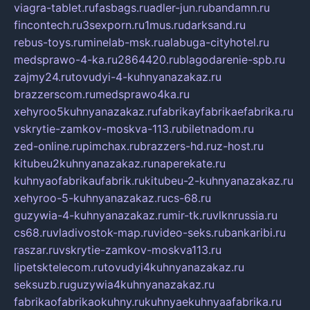
viagra-tablet.ru
fasbags.ru
adler-jun.ru
bandamn.ru
fincontech.ru
3sexporn.ru
1mus.ru
darksand.ru
rebus-toys.ru
minelab-msk.ru
alabuga-cityhotel.ru
medsprawo-4-ka.ru
2864420.ru
blagodarenie-spb.ru
zajmy24.ru
tovudyi-4-kuhnyanazakaz.ru
brazzerscom.ru
medsprawo4ka.ru
xehyroo5kuhnyanazakaz.ru
fabrikayfabrikaefabrika.ru
vskrytie-zamkov-moskva-113.ru
biletnadom.ru
zed-online.ru
pimchax.ru
brazzers-hd.ru
z-host.ru
kitubeu2kuhnyanazakaz.ru
naperekate.ru
kuhnyaofabrikaufabrik.ru
kitubeu-2-kuhnyanazakaz.ru
xehyroo-5-kuhnyanazakaz.ru
cs-68.ru
guzywia-4-kuhnyanazakaz.ru
mir-tk.ru
vlknrussia.ru
cs68.ru
vladivostok-map.ru
video-seks.ru
bankaribi.ru
raszar.ru
vskrytie-zamkov-moskva113.ru
lipetsktelecom.ru
tovudyi4kuhnyanazakaz.ru
seksuzb.ru
guzywia4kuhnyanazakaz.ru
fabrikaofabrikaokuhny.ru
kuhnyaekuhnyaafabrika.ru