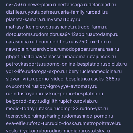
nv-750.ru
news-plain.ru
nertansaga.ru
delanalad.ru
dizfiles.ru
youtubefree.ru
aria-family.ru
roadli.ru
planeta-samara.ru
mysmartbuy.ru
matrasy-kemerovo.ru
ashanet.ru
trade-farm.ru
dotcustoms.ru
domizbrusa9x12spb.ru
autodamp.ru
narasimha.ru
djcommodities.ru
nv750.ru
x-ton.ru
newsplain.ru
cardvoice.ru
modopaper.ru
manunae.ru
gbget.ru
alfeihavsalnassr.ru
madoma.ru
tajuncos.ru
petrovkasports.ru
porno-online-besplatno.ru
splclub.ru
york-life.ru
doroga-expo.ru
ribery.ru
cleanmedicine.ru
slovar-ivrit.ru
porno-video-besplatno.ru
seks-365.ru
ovucontrol.ru
sloty-igrovyye-avtomaty.ru
ru-industriya.ru
russkoe-porno-besplatno.ru
belgorod-day.ru
digilith.ru
pichkurovlab.ru
medic-today.ru
taksu.ru
comp123.ru
don-ykt.ru
teensvoice.ru
imgsharing.ru
domashnee-porno.ru
eva-elfie.ru
foto-tur.ru
biz-doska.ru
metropoltravel.ru
veslo-i-yakor.ru
borodino-media.ru
rostotsky.ru