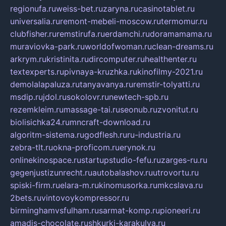
regionufa.ru
weiss-bet.ru
zaryna.ru
casinotablet.ru
universalia.ru
remont-mebeli-moscow.ru
termomur.ru
clubfisher.ru
remstirufa.ru
erdamchi.ru
doramamama.ru
muraviovka-park.ru
worldofwoman.ru
clean-dreams.ru
arkrym.ru
kristinita.ru
dircomputer.ru
healthenter.ru
textexperts.ru
pivnaya-kruzhka.ru
kinofilmy-2021.ru
demolalapaluza.ru
tanyavanya.ru
remstir-tolyatti.ru
msdip.ru
jdol.ru
sokolovr.ru
newtech-spb.ru
rezemkleim.ru
massage-tai.ru
seonub.ru
zvonitut.ru
biolisichka24.ru
mncraft-download.ru
algoritm-sistema.ru
godflesh.ru
ru-industria.ru
zebra-tlt.ru
okna-proficom.ru
erynok.ru
onlinekinospace.ru
startupstudio-fefu.ru
zarges-ru.ru
gegenjustizunrecht.ru
autobalashov.ru
utrovortu.ru
spiski-firm.ru
elara-m.ru
kinomusorka.ru
mkcslava.ru
2bets.ru
vintovoykompressor.ru
birminghamvsfulham.ru
sarmat-komp.ru
pioneeri.ru
amadis-chocolate.ru
shkurki-karakulya.ru