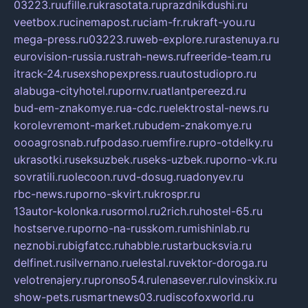
03223.ru
ufille.ru
krasotata.ru
prazdnikdushi.ru
veetbox.ru
cinemapost.ru
ciam-fr.ru
kraft-you.ru
mega-press.ru
03223.ru
web-explore.ru
rastenuya.ru
eurovision-russia.ru
strah-news.ru
freeride-team.ru
itrack-24.ru
sexshopexpress.ru
autostudiopro.ru
alabuga-cityhotel.ru
pornv.ru
atlantpereezd.ru
bud-em-znakomye.ru
a-cdc.ru
elektrostal-news.ru
korolevremont-market.ru
budem-znakomye.ru
oooagrosnab.ru
fpodaso.ru
emfire.ru
pro-otdelky.ru
ukrasotki.ru
seksuzbek.ru
seks-uzbek.ru
porno-vk.ru
sovratili.ru
olecoon.ru
vd-dosug.ru
adonyev.ru
rbc-news.ru
porno-skvirt.ru
krospr.ru
13autor-kolonka.ru
sormol.ru
2rich.ru
hostel-65.ru
hostserve.ru
porno-na-russkom.ru
mishinlab.ru
neznobi.ru
bigfatcc.ru
habble.ru
starbucksvia.ru
delfinet.ru
silvernano.ru
elestal.ru
vektor-doroga.ru
velotrenajery.ru
pronso54.ru
lenasever.ru
lovinskix.ru
show-pets.ru
smartnews03.ru
discofoxworld.ru