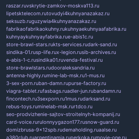
raszar.ru
vskrytie-zamkov-moskva113.ru
lipetsktelecom.ru
tovudyi4kuhnyanazakaz.ru
seksuzb.ru
guzywia4kuhnyanazakaz.ru
fabrikaofabrikaokuhny.ru
kuhnyaekuhnyaafabrika.ru
kuhnyaykuhnyayfabrika.ru
e-abis1c.ru
store-brawl-stars.ru
kts-services.ru
dark-sand.ru
sindika-01.ru
sp-life.ru
x-legion.ru
sib-archives.ru
e-abis-1-c.ru
sindika01.ru
venda-festival.ru
store-brawlstars.ru
dooraleksandria.ru
antenna-highly.ru
mine-lab-msk.ru
1-mus.ru
3-sex-porn.ru
ban-damn.ru
purse-factory.ru
viagra-tablet.ru
fasbags.ru
adler-jun.ru
bandamn.ru
fincontech.ru
3sexporn.ru
1mus.ru
darksand.ru
rebus-toys.ru
minelab-msk.ru
rtdco.ru
seo-prodvizhenie-sajtov-stroitelnyh-kompanij.ru
card-voice.ru
rulonnyygazon177.ru
snow-guard.ru
domizbrusa-9x12spb.ru
demaholding.ru
aalse.ru
a380club.ru
argentinamia.ru
perkoka.ru
movie-one.ru