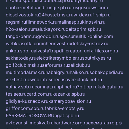
hl-beta.spb.ru
school494.spb.ru
mymubaby.ru
epoha-metalband.ru
ngr.spb.ru
rusgosnews.com
dieselvostok.ru
24hostel.msk.ru
w-dev.ru
f-ship.ru
regsmi.ru
filmnetwork.ru
malinasp.ru
kinosvin.ru
h2o-salon.ru
malutkayork.ru
deltaprim.spb.ru
tango-perm.ru
gooddir.ru
sgv.su
multiki-online.com
webkrasotki.com
cherinvest.ru
detskiy-ostrov.ru
ankou.spb.ru
alvesta1.ru
pdf-creator.ru
nix-files.org.ru
sakhatoday.ru
elektrikersymboler.ru
sputnikyes.ru
golf2club.msk.ru
aeforums.ru
zallclub.ru
multimodal.msk.ru
habaigry.ru
haikko.ru
sobakopedia.ru
isz-fest.ru
ewnc.info
screensaver-clock.net.ru
volnav.spb.ru
comnat.ru
npf.net.ru
7bit.pp.ru
kalugatur.ru
tesiaes.ru
card.com.ru
kazanka.spb.ru
gildiya-kuznecov.ru
kameryboavision.ru
griffoncom.spb.ru
fabrika-emotsiy.ru
PARK-MATROSOVA.RU
agat.spb.ru
avtoyurist-moskva1.ru
hardware.org.ru
схема-авто.рф