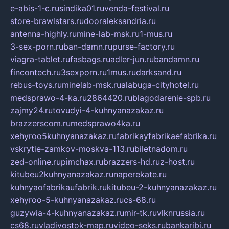
e-abis-1-c.ru
sindika01.ru
venda-festival.ru
store-brawlstars.ru
dooraleksandria.ru
antenna-highly.ru
mine-lab-msk.ru
1-mus.ru
3-sex-porn.ru
ban-damn.ru
purse-factory.ru
viagra-tablet.ru
fasbags.ru
adler-jun.ru
bandamn.ru
fincontech.ru
3sexporn.ru
1mus.ru
darksand.ru
rebus-toys.ru
minelab-msk.ru
alabuga-cityhotel.ru
medsprawo-4-ka.ru
2864420.ru
blagodarenie-spb.ru
zajmy24.ru
tovudyi-4-kuhnyanazakaz.ru
brazzerscom.ru
medsprawo4ka.ru
xehyroo5kuhnyanazakaz.ru
fabrikayfabrikaefabrika.ru
vskrytie-zamkov-moskva-113.ru
biletnadom.ru
zed-online.ru
pimchax.ru
brazzers-hd.ru
z-host.ru
kitubeu2kuhnyanazakaz.ru
naperekate.ru
kuhnyaofabrikaufabrik.ru
kitubeu-2-kuhnyanazakaz.ru
xehyroo-5-kuhnyanazakaz.ru
cs-68.ru
guzywia-4-kuhnyanazakaz.ru
mir-tk.ru
vlknrussia.ru
cs68.ru
vladivostok-map.ru
video-seks.ru
bankaribi.ru