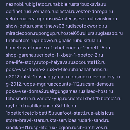
neznobi.ru
bigfatcc.ru
habble.ru
starbucksvia.ru
delfinet.ru
silvernano.ru
elestal.ru
vektor-doroga.ru
velotrenajery.ru
pronso54.ru
lenasever.ru
lovinskix.ru
show-pets.ru
smartnews03.ru
discofoxworld.ru
miraclecoon.ru
pongup.ru
hostel65.ru
liura.ru
glasspb.ru
firehunters.ru
gribowo.ru
gnalis.ru
bulkitula.ru
hometown-france.ru
1-xbeticricetc-1-xbetti-5.ru
shop-garena.ru
cricetc-1-xbetr-1-xbetcc-2.ru
one-life-story.ru
top-halyava.ru
accounts112.ru
poka-vse-doma-2.ru
3-d-file.ru
hahahaharms.ru
g2012.ru
tst-1.ru
shaggy-cat.ru
opsmgr.ru
ev-gallery.ru
g-2012.ru
ops-mgr.ru
accounts-112.ru
csm-demo.ru
poka-vse-doma2.ru
airgungames.ru
allseo-host.ru
tehosmotre.ru
varieta-yug.ru
cricetc1xbetr1xbetcc2.ru
raytor-d.ru
atillagunn.ru
3d-file.ru
1xbeticricetc1xbetti5.ru
uafoot-statti.ru
e-abis1c.ru
store-brawl-stars.ru
kts-services.ru
dark-sand.ru
sindika-01.ru
sp-life.ru
x-legion.ru
sib-archives.ru