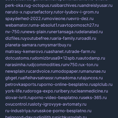
perk-oka.ru
g-octopus.ru
sibarchives.ru
andreislyusar.ru
naruto-x.ru
pursefactory.ru
tor-lyubov-i-grom.ru
spayderhed-2022.ru
movieone.ru
evro-dez.ru
webamator.ru
ma-absolut1.ru
avtopomosch27.ru
nv-750.ru
news-plain.ru
nertansaga.ru
delanalad.ru
dizfiles.ru
youtubefree.ru
aria-family.ru
roadli.ru
planeta-samara.ru
mysmartbuy.ru
matrasy-kemerovo.ru
ashanet.ru
trade-farm.ru
dotcustoms.ru
domizbrusa9x12spb.ru
autodamp.ru
narasimha.ru
djcommodities.ru
nv750.ru
x-ton.ru
newsplain.ru
cardvoice.ru
modopaper.ru
manunae.ru
gbget.ru
alfeihavsalnassr.ru
madoma.ru
tajuncos.ru
petrovkasports.ru
porno-online-besplatno.ru
splclub.ru
york-life.ru
doroga-expo.ru
ribery.ru
cleanmedicine.ru
slovar-ivrit.ru
porno-video-besplatno.ru
seks-365.ru
ovucontrol.ru
sloty-igrovyye-avtomaty.ru
ru-industriya.ru
russkoe-porno-besplatno.ru
belgorod-day.ru
digilith.ru
pichkurovlab.ru