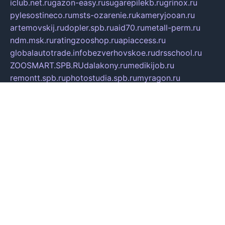
iclub.net.ru
gazon-easy.ru
sugarepilekb.ru
grinox.ru
pylesostineco.ru
msts-ozarenie.ru
kameryjooan.ru
artemovskij.ru
dopler.spb.ru
aid70.ru
metall-perm.ru
ndm.msk.ru
ratingzooshop.ru
apiaccess.ru
globalautotrade.info
bezverhovskoe.ru
drsschool.ru
ZOOSMART.SPB.RU
dalakony.ru
medikijob.ru
remontt.spb.ru
photostudia.spb.ru
myragon.ru
terramia.ru
academy62.ru
gardengallereya.ru
rti.com.ru
artem-news.ru
biserinca.ru
krasnodarkurort.com
imshowtv.ru
mebel-v-tule.ru
mobtopik.ru
pcsecurity.net.ru
tool-sib.ru
multimetrunit.ru
sp-tour.ru
fan-cs.ru
santeh-russia.ru
symbian9.net.ru
DSHAIR.RU
tmmotors.spb.ru
xjocuricopii.com
musavtomat.msk.ru
obustrojdom.ru
sovetcik.ru
ybaranovskaya.ru
ppknews.ru
cult-alshei.ru
JAPANRUSSIA.RU
proekciyamebel.ru
imper-finans.ru
rim.org.ru
glamourai.ru
brassminus.ru
zabor-pro.ru
ftn.pp.ru
dorogoe58.ru
laimengpacker.ru
kuzova-zapchasti.ru