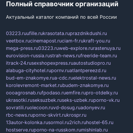
Полный справочник организаций
Актуальный каталог компаний по всей России
03223.ru
ufille.ru
krasotata.ru
prazdnikdushi.ru
veetbox.ru
cinemapost.ru
ciam-fr.ru
kraft-you.ru
mega-press.ru
03223.ru
web-explore.ru
rastenuya.ru
eurovision-russia.ru
strah-news.ru
freeride-team.ru
itrack-24.ru
sexshopexpress.ru
autostudiopro.ru
alabuga-cityhotel.ru
pornv.ru
atlantpereezd.ru
bud-em-znakomye.ru
a-cdc.ru
elektrostal-news.ru
korolevremont-market.ru
budem-znakomye.ru
oooagrosnab.ru
fpodaso.ru
emfire.ru
pro-otdelky.ru
ukrasotki.ru
seksuzbek.ru
seks-uzbek.ru
porno-vk.ru
sovratili.ru
olecoon.ru
vd-dosug.ru
adonyev.ru
rbc-news.ru
porno-skvirt.ru
krospr.ru
13autor-kolonka.ru
sormol.ru
2rich.ru
hostel-65.ru
hostserve.ru
porno-na-russkom.ru
mishinlab.ru