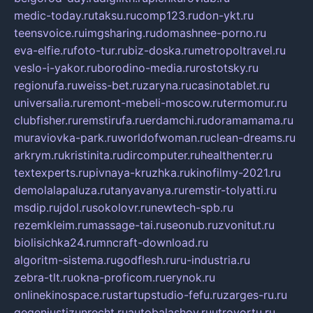
medic-today.ru
taksu.ru
comp123.ru
don-ykt.ru
teensvoice.ru
imgsharing.ru
domashnee-porno.ru
eva-elfie.ru
foto-tur.ru
biz-doska.ru
metropoltravel.ru
veslo-i-yakor.ru
borodino-media.ru
rostotsky.ru
regionufa.ru
weiss-bet.ru
zaryna.ru
casinotablet.ru
universalia.ru
remont-mebeli-moscow.ru
termomur.ru
clubfisher.ru
remstirufa.ru
erdamchi.ru
doramamama.ru
muraviovka-park.ru
worldofwoman.ru
clean-dreams.ru
arkrym.ru
kristinita.ru
dircomputer.ru
healthenter.ru
textexperts.ru
pivnaya-kruzhka.ru
kinofilmy-2021.ru
demolalapaluza.ru
tanyavanya.ru
remstir-tolyatti.ru
msdip.ru
jdol.ru
sokolovr.ru
newtech-spb.ru
rezemkleim.ru
massage-tai.ru
seonub.ru
zvonitut.ru
biolisichka24.ru
mncraft-download.ru
algoritm-sistema.ru
godflesh.ru
ru-industria.ru
zebra-tlt.ru
okna-proficom.ru
erynok.ru
onlinekinospace.ru
startupstudio-fefu.ru
zarges-ru.ru
gegenjustizunrecht.ru
autobalashov.ru
utrovortu.ru