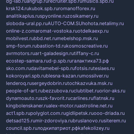
dg-lab.ru
angrup.ru
recruiter.spb.ru
music8.spb.ru
krsk124.ru
kubok.spb.ru
romanofforex.ru
analitikaplus.ru
spyonline.ru
zosikamery.ru
sloboda-ural.pp.ru
AUTO-COM.SU
hohota.net
alimy.ru
online-z.com
aromat-vostoka.ru
otdelkaexp.ru
mobilvest.ru
bbd.net.ru
mebelshop.msk.ru
smp-forum.ru
bastion-td.ru
kosmoscreative.ru
avrmotors.ru
art-galadesign.ru
tiffany-c.ru
ecostep-samara.ru
d-p.spb.ru
галактика73.рф
sko.com.ru
davitamebel-spb.ru
fotsis.ru
tesiaes.ru
kokoroyari.spb.ru
blesna-kazan.ru
mossilver.ru
lenderoq.ru
sergeydobrin.ru
tochkazvuka.msk.ru
people-of-art.ru
bezzubova.ru
clubtibet.ru
orior-aks.ru
dynamoauto.ru
szk-favorit.ru
carlines.ru
flatnsk.ru
kingbolenskaner.ru
alex-motor.ru
astroline.net.ru
act1.spb.ru
polyglot.com.ru
gidlipetsk.ru
ooo-driada.ru
detsad125.ru
mir-zdoroviya.ru
bruslanovo.ru
siterem.ru
council.spb.ru
лодкипатриот.рф
kafekolizey.ru