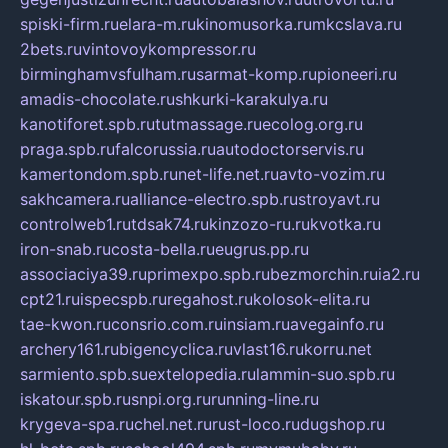
spiski-firm.ru
elara-m.ru
kinomusorka.ru
mkcslava.ru
2bets.ru
vintovoykompressor.ru
birminghamvsfulham.ru
sarmat-komp.ru
pioneeri.ru
amadis-chocolate.ru
shkurki-karakulya.ru
kanotiforet.spb.ru
tutmassage.ru
ecolog.org.ru
praga.spb.ru
falcorussia.ru
autodoctorservis.ru
kamertondom.spb.ru
net-life.net.ru
avto-vozim.ru
sakhcamera.ru
alliance-electro.spb.ru
stroyavt.ru
controlweb1.ru
tdsak74.ru
kinzozo-ru.ru
kvotka.ru
iron-snab.ru
costa-bella.ru
eugrus.pp.ru
associaciya39.ru
primexpo.spb.ru
bezmorchin.ru
ia2.ru
cpt21.ru
ispecspb.ru
regahost.ru
kolosok-elita.ru
tae-kwon.ru
consrio.com.ru
insiam.ru
avegainfo.ru
archery161.ru
bigencyclica.ru
vlast16.ru
korru.net
sarmiento.spb.su
extelopedia.ru
lammin-suo.spb.ru
iskatour.spb.ru
snpi.org.ru
running-line.ru
krygeva-spa.ru
chel.net.ru
rust-loco.ru
dugshop.ru