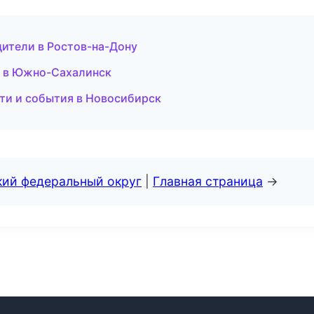
дители в Ростов-на-Дону
я в Южно-Сахалинск
сти и события в Новосибирск
кий федеральный округ
|
Главная страница
→