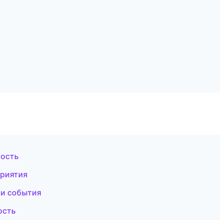
мость
приятия
и и события
ость