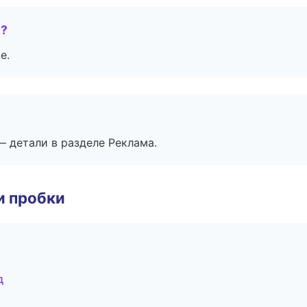
е?
е.
— детали в разделе Реклама.
и пробки
д