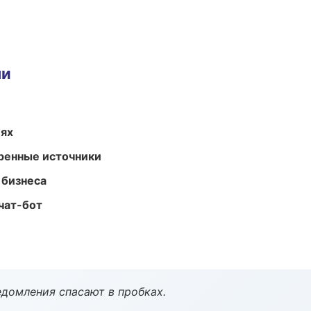
ми
иях
еренные источники
 бизнеса
чат-бот
домления спасают в пробках.