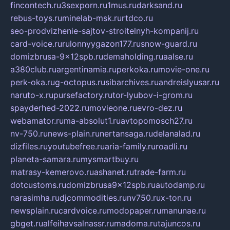
fincontech.ru
3sexporn.ru
1mus.ru
darksand.ru
rebus-toys.ru
minelab-msk.ru
rtdco.ru
seo-prodvizhenie-sajtov-stroitelnyh-kompanij.ru
card-voice.ru
rulonnyygazon177.ru
snow-guard.ru
domizbrusa-9x12spb.ru
demaholding.ru
aalse.ru
a380club.ru
argentinamia.ru
perkoka.ru
movie-one.ru
perk-oka.ru
g-octopus.ru
sibarchives.ru
andreislyusar.ru
naruto-x.ru
pursefactory.ru
tor-lyubov-i-grom.ru
spayderhed-2022.ru
movieone.ru
evro-dez.ru
webamator.ru
ma-absolut1.ru
avtopomosch27.ru
nv-750.ru
news-plain.ru
nertansaga.ru
delanalad.ru
dizfiles.ru
youtubefree.ru
aria-family.ru
roadli.ru
planeta-samara.ru
mysmartbuy.ru
matrasy-kemerovo.ru
ashanet.ru
trade-farm.ru
dotcustoms.ru
domizbrusa9x12spb.ru
autodamp.ru
narasimha.ru
djcommodities.ru
nv750.ru
x-ton.ru
newsplain.ru
cardvoice.ru
modopaper.ru
manunae.ru
gbget.ru
alfeihavsalnassr.ru
madoma.ru
tajuncos.ru