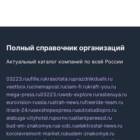
Полный справочник организаций
Актуальный каталог компаний по всей России
03223.ru
ufille.ru
krasotata.ru
prazdnikdushi.ru
veetbox.ru
cinemapost.ru
ciam-fr.ru
kraft-you.ru
mega-press.ru
03223.ru
web-explore.ru
rastenuya.ru
eurovision-russia.ru
strah-news.ru
freeride-team.ru
itrack-24.ru
sexshopexpress.ru
autostudiopro.ru
alabuga-cityhotel.ru
pornv.ru
atlantpereezd.ru
bud-em-znakomye.ru
a-cdc.ru
elektrostal-news.ru
korolevremont-market.ru
budem-znakomye.ru