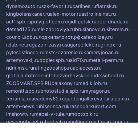
dynamoauto.ru
szk-favorit.ru
carlines.ru
flatnsk.ru
kingbolenskaner.ru
alex-motor.ru
astroline.net.ru
act1.spb.ru
polyglot.com.ru
gidlipetsk.ru
ooo-driada.ru
detsad125.ru
mir-zdoroviya.ru
bruslanovo.ru
siterem.ru
council.spb.ru
лодкипатриот.рф
kafekolizey.ru
iclub.net.ru
gazon-easy.ru
sugarepilekb.ru
grinox.ru
pylesostineco.ru
msts-ozarenie.ru
kameryjooan.ru
artemovskij.ru
dopler.spb.ru
aid70.ru
metall-perm.ru
ndm.msk.ru
ratingzooshop.ru
apiaccess.ru
globalautotrade.info
bezverhovskoe.ru
drsschool.ru
ZOOSMART.SPB.RU
dalakony.ru
medikijob.ru
remontt.spb.ru
photostudia.spb.ru
myragon.ru
terramia.ru
academy62.ru
gardengallereya.ru
rti.com.ru
artem-news.ru
biserinca.ru
krasnodarkurort.com
imshowtv.ru
mebel-v-tule.ru
mobtopik.ru
pcsecurity.net.ru
tool-sib.ru
multimetrunit.ru
sp-tour.ru
fan-cs.ru
santeh-russia.ru
symbian9.net.ru
DSHAIR.RU
tmmotors.spb.ru
xjocuricopii.com
musavtomat.msk.ru