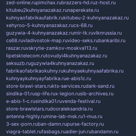
zed-online.ru
pimchax.ru
brazzers-hd.ru
z-host.ru
kitubeu2kuhnyanazakaz.ru
naperekate.ru
kuhnyaofabrikaufabrik.ru
kitubeu-2-kuhnyanazakaz.ru
xehyroo-5-kuhnyanazakaz.ru
cs-68.ru
guzywia-4-kuhnyanazakaz.ru
mir-tk.ru
vlknrussia.ru
cs68.ru
vladivostok-map.ru
video-seks.ru
bankaribi.ru
raszar.ru
vskrytie-zamkov-moskva113.ru
lipetsktelecom.ru
tovudyi4kuhnyanazakaz.ru
seksuzb.ru
guzywia4kuhnyanazakaz.ru
fabrikaofabrikaokuhny.ru
kuhnyaekuhnyaafabrika.ru
kuhnyaykuhnyayfabrika.ru
e-abis1c.ru
store-brawl-stars.ru
kts-services.ru
dark-sand.ru
sindika-01.ru
sp-life.ru
x-legion.ru
sib-archives.ru
e-abis-1-c.ru
sindika01.ru
venda-festival.ru
store-brawlstars.ru
dooraleksandria.ru
antenna-highly.ru
mine-lab-msk.ru
1-mus.ru
3-sex-porn.ru
ban-damn.ru
purse-factory.ru
viagra-tablet.ru
fasbags.ru
adler-jun.ru
bandamn.ru