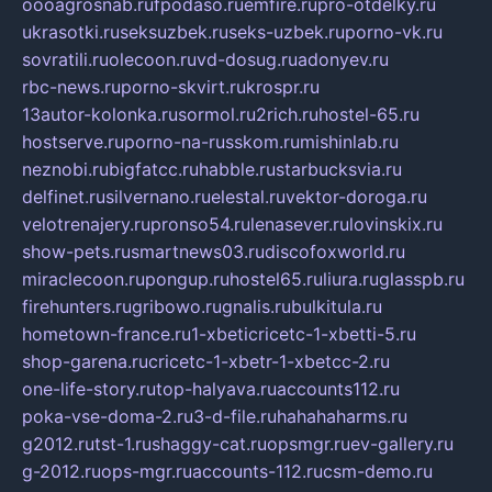
oooagrosnab.ru
fpodaso.ru
emfire.ru
pro-otdelky.ru
ukrasotki.ru
seksuzbek.ru
seks-uzbek.ru
porno-vk.ru
sovratili.ru
olecoon.ru
vd-dosug.ru
adonyev.ru
rbc-news.ru
porno-skvirt.ru
krospr.ru
13autor-kolonka.ru
sormol.ru
2rich.ru
hostel-65.ru
hostserve.ru
porno-na-russkom.ru
mishinlab.ru
neznobi.ru
bigfatcc.ru
habble.ru
starbucksvia.ru
delfinet.ru
silvernano.ru
elestal.ru
vektor-doroga.ru
velotrenajery.ru
pronso54.ru
lenasever.ru
lovinskix.ru
show-pets.ru
smartnews03.ru
discofoxworld.ru
miraclecoon.ru
pongup.ru
hostel65.ru
liura.ru
glasspb.ru
firehunters.ru
gribowo.ru
gnalis.ru
bulkitula.ru
hometown-france.ru
1-xbeticricetc-1-xbetti-5.ru
shop-garena.ru
cricetc-1-xbetr-1-xbetcc-2.ru
one-life-story.ru
top-halyava.ru
accounts112.ru
poka-vse-doma-2.ru
3-d-file.ru
hahahaharms.ru
g2012.ru
tst-1.ru
shaggy-cat.ru
opsmgr.ru
ev-gallery.ru
g-2012.ru
ops-mgr.ru
accounts-112.ru
csm-demo.ru