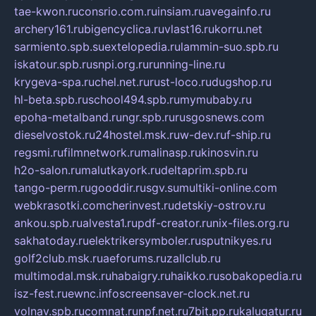
tae-kwon.ru
consrio.com.ru
insiam.ru
avegainfo.ru
archery161.ru
bigencyclica.ru
vlast16.ru
korru.net
sarmiento.spb.su
extelopedia.ru
lammin-suo.spb.ru
iskatour.spb.ru
snpi.org.ru
running-line.ru
krygeva-spa.ru
chel.net.ru
rust-loco.ru
dugshop.ru
hl-beta.spb.ru
school494.spb.ru
mymubaby.ru
epoha-metalband.ru
ngr.spb.ru
rusgosnews.com
dieselvostok.ru
24hostel.msk.ru
w-dev.ru
f-ship.ru
regsmi.ru
filmnetwork.ru
malinasp.ru
kinosvin.ru
h2o-salon.ru
malutkayork.ru
deltaprim.spb.ru
tango-perm.ru
gooddir.ru
sgv.su
multiki-online.com
webkrasotki.com
cherinvest.ru
detskiy-ostrov.ru
ankou.spb.ru
alvesta1.ru
pdf-creator.ru
nix-files.org.ru
sakhatoday.ru
elektrikersymboler.ru
sputnikyes.ru
golf2club.msk.ru
aeforums.ru
zallclub.ru
multimodal.msk.ru
habaigry.ru
haikko.ru
sobakopedia.ru
isz-fest.ru
ewnc.info
screensaver-clock.net.ru
volnav.spb.ru
comnat.ru
npf.net.ru
7bit.pp.ru
kalugatur.ru