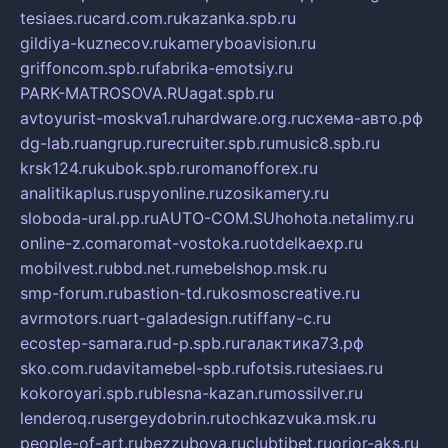
tesiaes.ru
card.com.ru
kazanka.spb.ru
gildiya-kuznecov.ru
kameryboavision.ru
griffoncom.spb.ru
fabrika-emotsiy.ru
PARK-MATROSOVA.RU
agat.spb.ru
avtoyurist-moskva1.ru
hardware.org.ru
схема-авто.рф
dg-lab.ru
angrup.ru
recruiter.spb.ru
music8.spb.ru
krsk124.ru
kubok.spb.ru
romanofforex.ru
analitikaplus.ru
spyonline.ru
zosikamery.ru
sloboda-ural.pp.ru
AUTO-COM.SU
hohota.net
alimy.ru
online-z.com
aromat-vostoka.ru
otdelkaexp.ru
mobilvest.ru
bbd.net.ru
mebelshop.msk.ru
smp-forum.ru
bastion-td.ru
kosmoscreative.ru
avrmotors.ru
art-galadesign.ru
tiffany-c.ru
ecostep-samara.ru
d-p.spb.ru
галактика73.рф
sko.com.ru
davitamebel-spb.ru
fotsis.ru
tesiaes.ru
kokoroyari.spb.ru
blesna-kazan.ru
mossilver.ru
lenderoq.ru
sergeydobrin.ru
tochkazvuka.msk.ru
people-of-art.ru
bezzubova.ru
clubtibet.ru
orior-aks.ru