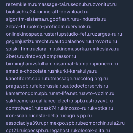
rezemkleim.ru
massage-tai.ru
seonub.ru
zvonitut.ru
biolisichka24.ru
mncraft-download.ru
algoritm-sistema.ru
godflesh.ru
ru-industria.ru
zebra-tlt.ru
okna-proficom.ru
erynok.ru
onlinekinospace.ru
startupstudio-fefu.ru
zarges-ru.ru
gegenjustizunrecht.ru
autobalashov.ru
utrovortu.ru
spiski-firm.ru
elara-m.ru
kinomusorka.ru
mkcslava.ru
2bets.ru
vintovoykompressor.ru
birminghamvsfulham.ru
sarmat-komp.ru
pioneeri.ru
amadis-chocolate.ru
shkurki-karakulya.ru
kanotiforet.spb.ru
tutmassage.ru
ecolog.org.ru
praga.spb.ru
falcorussia.ru
autodoctorservis.ru
kamertondom.spb.ru
net-life.net.ru
avto-vozim.ru
sakhcamera.ru
alliance-electro.spb.ru
stroyavt.ru
controlweb1.ru
tdsak74.ru
kinzozo-ru.ru
kvotka.ru
iron-snab.ru
costa-bella.ru
eugrus.pp.ru
associaciya39.ru
primexpo.spb.ru
bezmorchin.ru
ia2.ru
cpt21.ru
ispecspb.ru
regahost.ru
kolosok-elita.ru