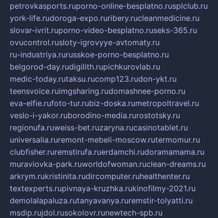
petrovkasports.ru
porno-online-besplatno.ru
splclub.ru
york-life.ru
doroga-expo.ru
ribery.ru
cleanmedicine.ru
slovar-ivrit.ru
porno-video-besplatno.ru
seks-365.ru
ovucontrol.ru
sloty-igrovyye-avtomaty.ru
ru-industriya.ru
russkoe-porno-besplatno.ru
belgorod-day.ru
digilith.ru
pichkurovlab.ru
medic-today.ru
taksu.ru
comp123.ru
don-ykt.ru
teensvoice.ru
imgsharing.ru
domashnee-porno.ru
eva-elfie.ru
foto-tur.ru
biz-doska.ru
metropoltravel.ru
veslo-i-yakor.ru
borodino-media.ru
rostotsky.ru
regionufa.ru
weiss-bet.ru
zaryna.ru
casinotablet.ru
universalia.ru
remont-mebeli-moscow.ru
termomur.ru
clubfisher.ru
remstirufa.ru
erdamchi.ru
doramamama.ru
muraviovka-park.ru
worldofwoman.ru
clean-dreams.ru
arkrym.ru
kristinita.ru
dircomputer.ru
healthenter.ru
textexperts.ru
pivnaya-kruzhka.ru
kinofilmy-2021.ru
demolalapaluza.ru
tanyavanya.ru
remstir-tolyatti.ru
msdip.ru
jdol.ru
sokolovr.ru
newtech-spb.ru