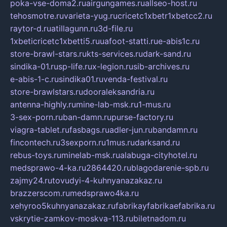
poka-vse-doma2.ru
airgungames.ru
allseo-host.ru
tehosmotre.ru
varieta-yug.ru
cricetc1xbetr1xbetcc2.ru
raytor-d.ru
atillagunn.ru
3d-file.ru
1xbeticricetc1xbetti5.ru
uafoot-statti.ru
e-abis1c.ru
store-brawl-stars.ru
kts-services.ru
dark-sand.ru
sindika-01.ru
sp-life.ru
x-legion.ru
sib-archives.ru
e-abis-1-c.ru
sindika01.ru
venda-festival.ru
store-brawlstars.ru
dooraleksandria.ru
antenna-highly.ru
mine-lab-msk.ru
1-mus.ru
3-sex-porn.ru
ban-damn.ru
purse-factory.ru
viagra-tablet.ru
fasbags.ru
adler-jun.ru
bandamn.ru
fincontech.ru
3sexporn.ru
1mus.ru
darksand.ru
rebus-toys.ru
minelab-msk.ru
alabuga-cityhotel.ru
medsprawo-4-ka.ru
2864420.ru
blagodarenie-spb.ru
zajmy24.ru
tovudyi-4-kuhnyanazakaz.ru
brazzerscom.ru
medsprawo4ka.ru
xehyroo5kuhnyanazakaz.ru
fabrikayfabrikaefabrika.ru
vskrytie-zamkov-moskva-113.ru
biletnadom.ru