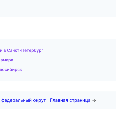
ки в Санкт-Петербург
Самара
овосибирск
 федеральный округ
|
Главная страница
→