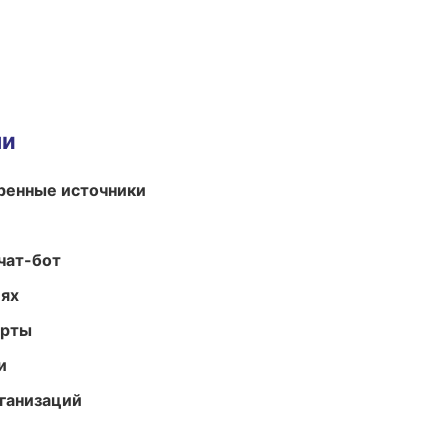
ми
еренные источники
чат-бот
иях
арты
и
ганизаций