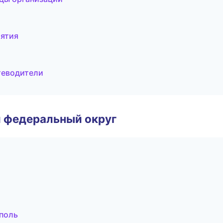
иятия
теводители
 федеральный округ
ополь