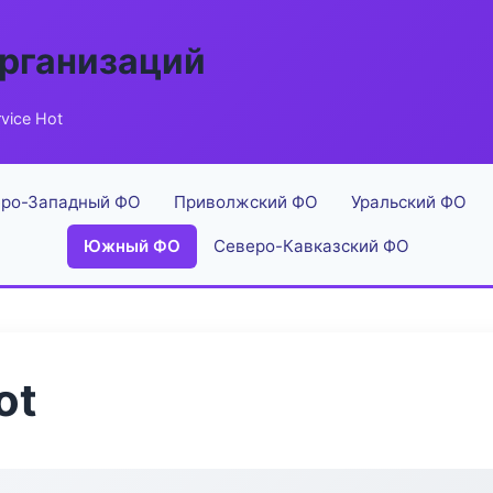
рганизаций
vice Hot
ро-Западный ФО
Приволжский ФО
Уральский ФО
Южный ФО
Северо-Кавказский ФО
ot