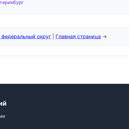
атеринбург
 федеральный округ
|
Главная страница
→
ий
сии