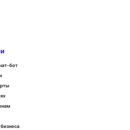
ми
чат-бот
и
арты
иях
онам
 бизнеса