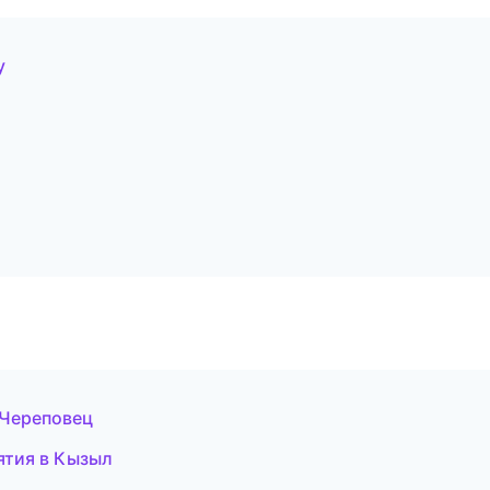
у
 Череповец
ятия в Кызыл