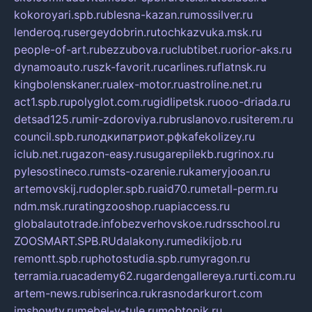
kokoroyari.spb.ru
blesna-kazan.ru
mossilver.ru
lenderoq.ru
sergeydobrin.ru
tochkazvuka.msk.ru
people-of-art.ru
bezzubova.ru
clubtibet.ru
orior-aks.ru
dynamoauto.ru
szk-favorit.ru
carlines.ru
flatnsk.ru
kingbolenskaner.ru
alex-motor.ru
astroline.net.ru
act1.spb.ru
polyglot.com.ru
gidlipetsk.ru
ooo-driada.ru
detsad125.ru
mir-zdoroviya.ru
bruslanovo.ru
siterem.ru
council.spb.ru
лодкипатриот.рф
kafekolizey.ru
iclub.net.ru
gazon-easy.ru
sugarepilekb.ru
grinox.ru
pylesostineco.ru
msts-ozarenie.ru
kameryjooan.ru
artemovskij.ru
dopler.spb.ru
aid70.ru
metall-perm.ru
ndm.msk.ru
ratingzooshop.ru
apiaccess.ru
globalautotrade.info
bezverhovskoe.ru
drsschool.ru
ZOOSMART.SPB.RU
dalakony.ru
medikijob.ru
remontt.spb.ru
photostudia.spb.ru
myragon.ru
terramia.ru
academy62.ru
gardengallereya.ru
rti.com.ru
artem-news.ru
biserinca.ru
krasnodarkurort.com
imshowtv.ru
mebel-v-tule.ru
mobtopik.ru