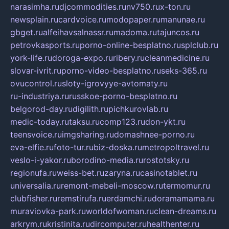
narasimha.ru
djcommodities.ru
nv750.ru
x-ton.ru
newsplain.ru
cardvoice.ru
modopaper.ru
manunae.ru
gbget.ru
alfeihavsalnassr.ru
madoma.ru
tajuncos.ru
petrovkasports.ru
porno-online-besplatno.ru
splclub.ru
york-life.ru
doroga-expo.ru
ribery.ru
cleanmedicine.ru
slovar-ivrit.ru
porno-video-besplatno.ru
seks-365.ru
ovucontrol.ru
sloty-igrovyye-avtomaty.ru
ru-industriya.ru
russkoe-porno-besplatno.ru
belgorod-day.ru
digilith.ru
pichkurovlab.ru
medic-today.ru
taksu.ru
comp123.ru
don-ykt.ru
teensvoice.ru
imgsharing.ru
domashnee-porno.ru
eva-elfie.ru
foto-tur.ru
biz-doska.ru
metropoltravel.ru
veslo-i-yakor.ru
borodino-media.ru
rostotsky.ru
regionufa.ru
weiss-bet.ru
zaryna.ru
casinotablet.ru
universalia.ru
remont-mebeli-moscow.ru
termomur.ru
clubfisher.ru
remstirufa.ru
erdamchi.ru
doramamama.ru
muraviovka-park.ru
worldofwoman.ru
clean-dreams.ru
arkrym.ru
kristinita.ru
dircomputer.ru
healthenter.ru