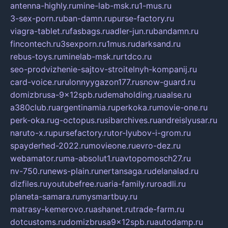
antenna-highly.ru
mine-lab-msk.ru
1-mus.ru
3-sex-porn.ru
ban-damn.ru
purse-factory.ru
viagra-tablet.ru
fasbags.ru
adler-jun.ru
bandamn.ru
fincontech.ru
3sexporn.ru
1mus.ru
darksand.ru
rebus-toys.ru
minelab-msk.ru
rtdco.ru
seo-prodvizhenie-sajtov-stroitelnyh-kompanij.ru
card-voice.ru
rulonnyygazon177.ru
snow-guard.ru
domizbrusa-9x12spb.ru
demaholding.ru
aalse.ru
a380club.ru
argentinamia.ru
perkoka.ru
movie-one.ru
perk-oka.ru
g-octopus.ru
sibarchives.ru
andreislyusar.ru
naruto-x.ru
pursefactory.ru
tor-lyubov-i-grom.ru
spayderhed-2022.ru
movieone.ru
evro-dez.ru
webamator.ru
ma-absolut1.ru
avtopomosch27.ru
nv-750.ru
news-plain.ru
nertansaga.ru
delanalad.ru
dizfiles.ru
youtubefree.ru
aria-family.ru
roadli.ru
planeta-samara.ru
mysmartbuy.ru
matrasy-kemerovo.ru
ashanet.ru
trade-farm.ru
dotcustoms.ru
domizbrusa9x12spb.ru
autodamp.ru