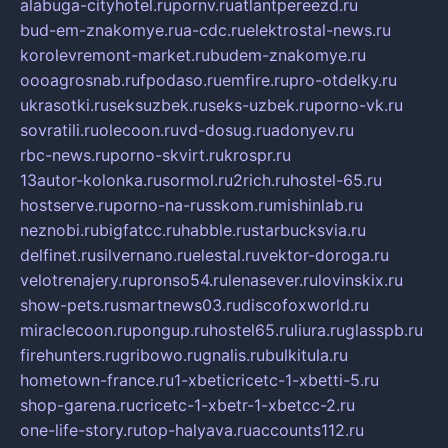
alabuga-cityhotel.ru
pornv.ru
atlantpereezd.ru
bud-em-znakomye.ru
a-cdc.ru
elektrostal-news.ru
korolevremont-market.ru
budem-znakomye.ru
oooagrosnab.ru
fpodaso.ru
emfire.ru
pro-otdelky.ru
ukrasotki.ru
seksuzbek.ru
seks-uzbek.ru
porno-vk.ru
sovratili.ru
olecoon.ru
vd-dosug.ru
adonyev.ru
rbc-news.ru
porno-skvirt.ru
krospr.ru
13autor-kolonka.ru
sormol.ru
2rich.ru
hostel-65.ru
hostserve.ru
porno-na-russkom.ru
mishinlab.ru
neznobi.ru
bigfatcc.ru
habble.ru
starbucksvia.ru
delfinet.ru
silvernano.ru
elestal.ru
vektor-doroga.ru
velotrenajery.ru
pronso54.ru
lenasever.ru
lovinskix.ru
show-pets.ru
smartnews03.ru
discofoxworld.ru
miraclecoon.ru
pongup.ru
hostel65.ru
liura.ru
glasspb.ru
firehunters.ru
gribowo.ru
gnalis.ru
bulkitula.ru
hometown-france.ru
1-xbeticricetc-1-xbetti-5.ru
shop-garena.ru
cricetc-1-xbetr-1-xbetcc-2.ru
one-life-story.ru
top-halyava.ru
accounts112.ru