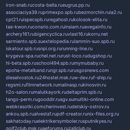
iron-snab.ru
costa-bella.ru
eugrus.pp.ru
associaciya39.ru
primexpo.spb.ru
bezmorchin.ru
ia2.ru
cpt21.ru
ispecspb.ru
regahost.ru
kolosok-elita.ru
tae-kwon.ru
consrio.com.ru
insiam.ru
avegainfo.ru
archery161.ru
bigencyclica.ru
vlast16.ru
korru.net
sarmiento.spb.su
extelopedia.ru
lammin-suo.spb.ru
iskatour.spb.ru
snpi.org.ru
running-line.ru
krygeva-spa.ru
chel.net.ru
rust-loco.ru
dugshop.ru
hl-beta.spb.ru
school494.spb.ru
mymubaby.ru
epoha-metalband.ru
ngr.spb.ru
rusgosnews.com
dieselvostok.ru
24hostel.msk.ru
w-dev.ru
f-ship.ru
regsmi.ru
filmnetwork.ru
malinasp.ru
kinosvin.ru
h2o-salon.ru
malutkayork.ru
deltaprim.spb.ru
tango-perm.ru
gooddir.ru
sgv.su
multiki-online.com
webkrasotki.com
cherinvest.ru
detskiy-ostrov.ru
ankou.spb.ru
alvesta1.ru
pdf-creator.ru
nix-files.org.ru
sakhatoday.ru
elektrikersymboler.ru
sputnikyes.ru
golf2club.msk.ru
aeforums.ru
zallclub.ru