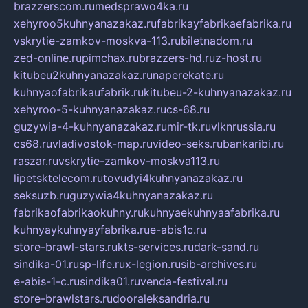
brazzerscom.ru
medsprawo4ka.ru
xehyroo5kuhnyanazakaz.ru
fabrikayfabrikaefabrika.ru
vskrytie-zamkov-moskva-113.ru
biletnadom.ru
zed-online.ru
pimchax.ru
brazzers-hd.ru
z-host.ru
kitubeu2kuhnyanazakaz.ru
naperekate.ru
kuhnyaofabrikaufabrik.ru
kitubeu-2-kuhnyanazakaz.ru
xehyroo-5-kuhnyanazakaz.ru
cs-68.ru
guzywia-4-kuhnyanazakaz.ru
mir-tk.ru
vlknrussia.ru
cs68.ru
vladivostok-map.ru
video-seks.ru
bankaribi.ru
raszar.ru
vskrytie-zamkov-moskva113.ru
lipetsktelecom.ru
tovudyi4kuhnyanazakaz.ru
seksuzb.ru
guzywia4kuhnyanazakaz.ru
fabrikaofabrikaokuhny.ru
kuhnyaekuhnyaafabrika.ru
kuhnyaykuhnyayfabrika.ru
e-abis1c.ru
store-brawl-stars.ru
kts-services.ru
dark-sand.ru
sindika-01.ru
sp-life.ru
x-legion.ru
sib-archives.ru
e-abis-1-c.ru
sindika01.ru
venda-festival.ru
store-brawlstars.ru
dooraleksandria.ru