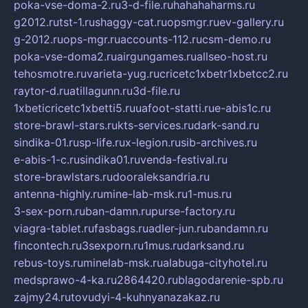
poka-vse-doma-2.ru
3-d-file.ru
hahahaharms.ru
g2012.ru
tst-1.ru
shaggy-cat.ru
opsmgr.ru
ev-gallery.ru
g-2012.ru
ops-mgr.ru
accounts-112.ru
csm-demo.ru
poka-vse-doma2.ru
airgungames.ru
allseo-host.ru
tehosmotre.ru
varieta-yug.ru
cricetc1xbetr1xbetcc2.ru
raytor-d.ru
atillagunn.ru
3d-file.ru
1xbeticricetc1xbetti5.ru
uafoot-statti.ru
e-abis1c.ru
store-brawl-stars.ru
kts-services.ru
dark-sand.ru
sindika-01.ru
sp-life.ru
x-legion.ru
sib-archives.ru
e-abis-1-c.ru
sindika01.ru
venda-festival.ru
store-brawlstars.ru
dooraleksandria.ru
antenna-highly.ru
mine-lab-msk.ru
1-mus.ru
3-sex-porn.ru
ban-damn.ru
purse-factory.ru
viagra-tablet.ru
fasbags.ru
adler-jun.ru
bandamn.ru
fincontech.ru
3sexporn.ru
1mus.ru
darksand.ru
rebus-toys.ru
minelab-msk.ru
alabuga-cityhotel.ru
medsprawo-4-ka.ru
2864420.ru
blagodarenie-spb.ru
zajmy24.ru
tovudyi-4-kuhnyanazakaz.ru