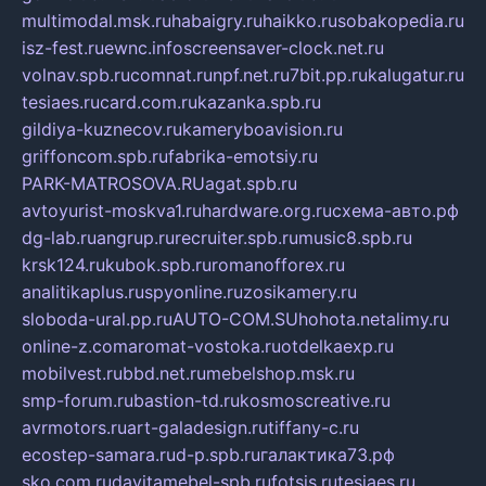
multimodal.msk.ru
habaigry.ru
haikko.ru
sobakopedia.ru
isz-fest.ru
ewnc.info
screensaver-clock.net.ru
volnav.spb.ru
comnat.ru
npf.net.ru
7bit.pp.ru
kalugatur.ru
tesiaes.ru
card.com.ru
kazanka.spb.ru
gildiya-kuznecov.ru
kameryboavision.ru
griffoncom.spb.ru
fabrika-emotsiy.ru
PARK-MATROSOVA.RU
agat.spb.ru
avtoyurist-moskva1.ru
hardware.org.ru
схема-авто.рф
dg-lab.ru
angrup.ru
recruiter.spb.ru
music8.spb.ru
krsk124.ru
kubok.spb.ru
romanofforex.ru
analitikaplus.ru
spyonline.ru
zosikamery.ru
sloboda-ural.pp.ru
AUTO-COM.SU
hohota.net
alimy.ru
online-z.com
aromat-vostoka.ru
otdelkaexp.ru
mobilvest.ru
bbd.net.ru
mebelshop.msk.ru
smp-forum.ru
bastion-td.ru
kosmoscreative.ru
avrmotors.ru
art-galadesign.ru
tiffany-c.ru
ecostep-samara.ru
d-p.spb.ru
галактика73.рф
sko.com.ru
davitamebel-spb.ru
fotsis.ru
tesiaes.ru