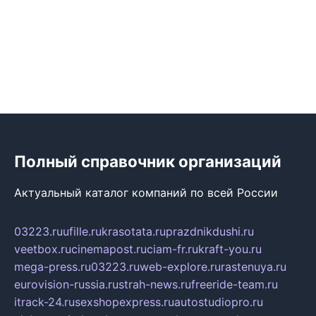
Полный справочник организаций
Актуальный каталог компаний по всей России
03223.ru
ufille.ru
krasotata.ru
prazdnikdushi.ru
veetbox.ru
cinemapost.ru
ciam-fr.ru
kraft-you.ru
mega-press.ru
03223.ru
web-explore.ru
rastenuya.ru
eurovision-russia.ru
strah-news.ru
freeride-team.ru
itrack-24.ru
sexshopexpress.ru
autostudiopro.ru