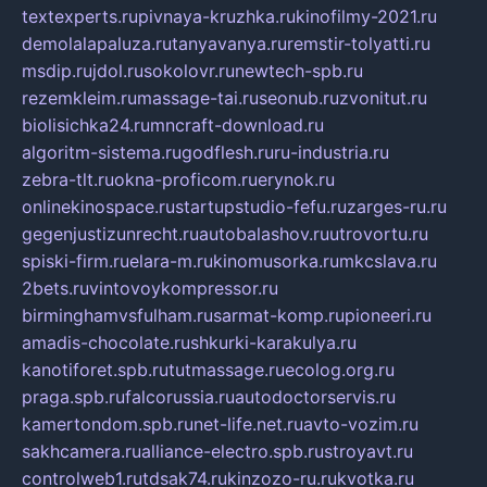
textexperts.ru
pivnaya-kruzhka.ru
kinofilmy-2021.ru
demolalapaluza.ru
tanyavanya.ru
remstir-tolyatti.ru
msdip.ru
jdol.ru
sokolovr.ru
newtech-spb.ru
rezemkleim.ru
massage-tai.ru
seonub.ru
zvonitut.ru
biolisichka24.ru
mncraft-download.ru
algoritm-sistema.ru
godflesh.ru
ru-industria.ru
zebra-tlt.ru
okna-proficom.ru
erynok.ru
onlinekinospace.ru
startupstudio-fefu.ru
zarges-ru.ru
gegenjustizunrecht.ru
autobalashov.ru
utrovortu.ru
spiski-firm.ru
elara-m.ru
kinomusorka.ru
mkcslava.ru
2bets.ru
vintovoykompressor.ru
birminghamvsfulham.ru
sarmat-komp.ru
pioneeri.ru
amadis-chocolate.ru
shkurki-karakulya.ru
kanotiforet.spb.ru
tutmassage.ru
ecolog.org.ru
praga.spb.ru
falcorussia.ru
autodoctorservis.ru
kamertondom.spb.ru
net-life.net.ru
avto-vozim.ru
sakhcamera.ru
alliance-electro.spb.ru
stroyavt.ru
controlweb1.ru
tdsak74.ru
kinzozo-ru.ru
kvotka.ru