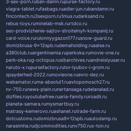
3-sex-porn.ru
ban-damn.ru
purse-factory.ru
viagra-tablet.ru
fasbags.ru
adler-jun.ru
bandamn.ru
fincontech.ru
3sexporn.ru
1mus.ru
darksand.ru
rebus-toys.ru
minelab-msk.ru
rtdco.ru
seo-prodvizhenie-sajtov-stroitelnyh-kompanij.ru
card-voice.ru
rulonnyygazon177.ru
snow-guard.ru
domizbrusa-9x12spb.ru
demaholding.ru
aalse.ru
a380club.ru
argentinamia.ru
perkoka.ru
movie-one.ru
perk-oka.ru
g-octopus.ru
sibarchives.ru
andreislyusar.ru
naruto-x.ru
pursefactory.ru
tor-lyubov-i-grom.ru
spayderhed-2022.ru
movieone.ru
evro-dez.ru
webamator.ru
ma-absolut1.ru
avtopomosch27.ru
nv-750.ru
news-plain.ru
nertansaga.ru
delanalad.ru
dizfiles.ru
youtubefree.ru
aria-family.ru
roadli.ru
planeta-samara.ru
mysmartbuy.ru
matrasy-kemerovo.ru
ashanet.ru
trade-farm.ru
dotcustoms.ru
domizbrusa9x12spb.ru
autodamp.ru
narasimha.ru
djcommodities.ru
nv750.ru
x-ton.ru