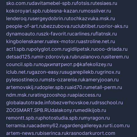
sko.com.ru
davitamebel-spb.ru
fotsis.ru
tesiaes.ru
kokoroyari.spb.ru
blesna-kazan.ru
mossilver.ru
lenderoq.ru
sergeydobrin.ru
tochkazvuka.msk.ru
people-of-art.ru
bezzubova.ru
clubtibet.ru
orior-aks.ru
dynamoauto.ru
szk-favorit.ru
carlines.ru
flatnsk.ru
kingbolenskaner.ru
alex-motor.ru
astroline.net.ru
act1.spb.ru
polyglot.com.ru
gidlipetsk.ru
ooo-driada.ru
detsad125.ru
mir-zdoroviya.ru
bruslanovo.ru
siterem.ru
council.spb.ru
лодкипатриот.рф
kafekolizey.ru
iclub.net.ru
gazon-easy.ru
sugarepilekb.ru
grinox.ru
pylesostineco.ru
msts-ozarenie.ru
kameryjooan.ru
artemovskij.ru
dopler.spb.ru
aid70.ru
metall-perm.ru
ndm.msk.ru
ratingzooshop.ru
apiaccess.ru
globalautotrade.info
bezverhovskoe.ru
drsschool.ru
ZOOSMART.SPB.RU
dalakony.ru
medikijob.ru
remontt.spb.ru
photostudia.spb.ru
myragon.ru
terramia.ru
academy62.ru
gardengallereya.ru
rti.com.ru
artem-news.ru
biserinca.ru
krasnodarkurort.com