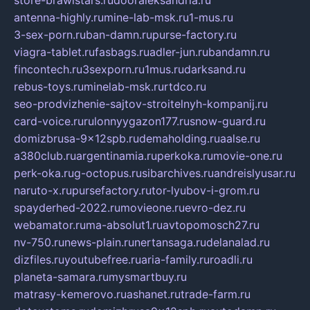
store-brawlstars.ru
dooraleksandria.ru
antenna-highly.ru
mine-lab-msk.ru
1-mus.ru
3-sex-porn.ru
ban-damn.ru
purse-factory.ru
viagra-tablet.ru
fasbags.ru
adler-jun.ru
bandamn.ru
fincontech.ru
3sexporn.ru
1mus.ru
darksand.ru
rebus-toys.ru
minelab-msk.ru
rtdco.ru
seo-prodvizhenie-sajtov-stroitelnyh-kompanij.ru
card-voice.ru
rulonnyygazon177.ru
snow-guard.ru
domizbrusa-9x12spb.ru
demaholding.ru
aalse.ru
a380club.ru
argentinamia.ru
perkoka.ru
movie-one.ru
perk-oka.ru
g-octopus.ru
sibarchives.ru
andreislyusar.ru
naruto-x.ru
pursefactory.ru
tor-lyubov-i-grom.ru
spayderhed-2022.ru
movieone.ru
evro-dez.ru
webamator.ru
ma-absolut1.ru
avtopomosch27.ru
nv-750.ru
news-plain.ru
nertansaga.ru
delanalad.ru
dizfiles.ru
youtubefree.ru
aria-family.ru
roadli.ru
planeta-samara.ru
mysmartbuy.ru
matrasy-kemerovo.ru
ashanet.ru
trade-farm.ru