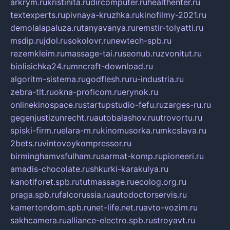
arkrym.ru
kristinita.ru
dircomputer.ru
healthenter.ru
textexperts.ru
pivnaya-kruzhka.ru
kinofilmy-2021.ru
demolalapaluza.ru
tanyavanya.ru
remstir-tolyatti.ru
msdip.ru
jdol.ru
sokolovr.ru
newtech-spb.ru
rezemkleim.ru
massage-tai.ru
seonub.ru
zvonitut.ru
biolisichka24.ru
mncraft-download.ru
algoritm-sistema.ru
godflesh.ru
ru-industria.ru
zebra-tlt.ru
okna-proficom.ru
erynok.ru
onlinekinospace.ru
startupstudio-fefu.ru
zarges-ru.ru
gegenjustizunrecht.ru
autobalashov.ru
utrovortu.ru
spiski-firm.ru
elara-m.ru
kinomusorka.ru
mkcslava.ru
2bets.ru
vintovoykompressor.ru
birminghamvsfulham.ru
sarmat-komp.ru
pioneeri.ru
amadis-chocolate.ru
shkurki-karakulya.ru
kanotiforet.spb.ru
tutmassage.ru
ecolog.org.ru
praga.spb.ru
falcorussia.ru
autodoctorservis.ru
kamertondom.spb.ru
net-life.net.ru
avto-vozim.ru
sakhcamera.ru
alliance-electro.spb.ru
stroyavt.ru