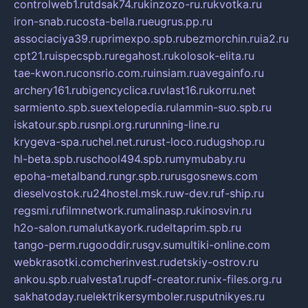
controlweb1.ru
tdsak74.ru
kinzozo-ru.ru
kvotka.ru
iron-snab.ru
costa-bella.ru
eugrus.pp.ru
associaciya39.ru
primexpo.spb.ru
bezmorchin.ru
ia2.ru
cpt21.ru
ispecspb.ru
regahost.ru
kolosok-elita.ru
tae-kwon.ru
consrio.com.ru
insiam.ru
avegainfo.ru
archery161.ru
bigencyclica.ru
vlast16.ru
korru.net
sarmiento.spb.su
extelopedia.ru
lammin-suo.spb.ru
iskatour.spb.ru
snpi.org.ru
running-line.ru
krygeva-spa.ru
chel.net.ru
rust-loco.ru
dugshop.ru
hl-beta.spb.ru
school494.spb.ru
mymubaby.ru
epoha-metalband.ru
ngr.spb.ru
rusgosnews.com
dieselvostok.ru
24hostel.msk.ru
w-dev.ru
f-ship.ru
regsmi.ru
filmnetwork.ru
malinasp.ru
kinosvin.ru
h2o-salon.ru
malutkayork.ru
deltaprim.spb.ru
tango-perm.ru
gooddir.ru
sgv.su
multiki-online.com
webkrasotki.com
cherinvest.ru
detskiy-ostrov.ru
ankou.spb.ru
alvesta1.ru
pdf-creator.ru
nix-files.org.ru
sakhatoday.ru
elektrikersymboler.ru
sputnikyes.ru