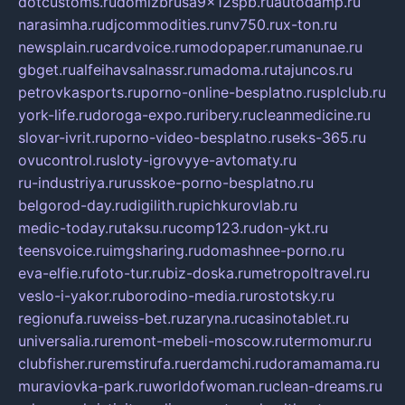
dotcustoms.ru
domizbrusa9x12spb.ru
autodamp.ru
narasimha.ru
djcommodities.ru
nv750.ru
x-ton.ru
newsplain.ru
cardvoice.ru
modopaper.ru
manunae.ru
gbget.ru
alfeihavsalnassr.ru
madoma.ru
tajuncos.ru
petrovkasports.ru
porno-online-besplatno.ru
splclub.ru
york-life.ru
doroga-expo.ru
ribery.ru
cleanmedicine.ru
slovar-ivrit.ru
porno-video-besplatno.ru
seks-365.ru
ovucontrol.ru
sloty-igrovyye-avtomaty.ru
ru-industriya.ru
russkoe-porno-besplatno.ru
belgorod-day.ru
digilith.ru
pichkurovlab.ru
medic-today.ru
taksu.ru
comp123.ru
don-ykt.ru
teensvoice.ru
imgsharing.ru
domashnee-porno.ru
eva-elfie.ru
foto-tur.ru
biz-doska.ru
metropoltravel.ru
veslo-i-yakor.ru
borodino-media.ru
rostotsky.ru
regionufa.ru
weiss-bet.ru
zaryna.ru
casinotablet.ru
universalia.ru
remont-mebeli-moscow.ru
termomur.ru
clubfisher.ru
remstirufa.ru
erdamchi.ru
doramamama.ru
muraviovka-park.ru
worldofwoman.ru
clean-dreams.ru