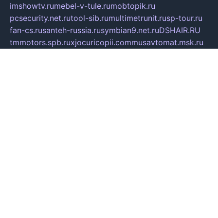
imshowtv.ru
mebel-v-tule.ru
mobtopik.ru
pcsecurity.net.ru
tool-sib.ru
multimetrunit.ru
sp-tour.ru
fan-cs.ru
santeh-russia.ru
symbian9.net.ru
DSHAIR.RU
tmmotors.spb.ru
xjocuricopii.com
musavtomat.msk.ru
obustrojdom.ru
sovetcik.ru
ybaranovskaya.ru
ppknews.ru
cult-alshei.ru
JAPANRUSSIA.RU
proekciyamebel.ru
imper-finans.ru
rim.org.ru
glamourai.ru
brassminus.ru
zabor-pro.ru
ftn.pp.ru
dorogoe58.ru
laimengpacker.ru
kuzova-zapchasti.ru
sageerp.ru
taxodrom.ru
dsrazvitie.ru
hardcity.net.ru
ratinghomegames.ru
topservice25.ru
gubernyan.ru
gtglasslined.ru
ii4.ru
tssport.spb.ru
andorra24.com
blackwallstreet.ru
oboimos.ru
optim-doors.com.ru
ikuch.ru
nycr.org.ru
npa21.ru
vremya-ch.spb.ru
desert000.ru
ivtorgi.ru
ifiori.ru
catalog-statei.ru
dcv.org.ru
spetsmaster174.ru
ipkameryhiseeu.ru
dum26.ru
ruspol.spb.ru
fr-opendp.ru
kam-solnyshko.ru
cheyenne-arapaho.ru
sevzapmetal.spb.ru