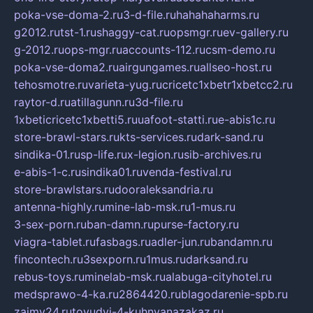
poka-vse-doma-2.ru
3-d-file.ru
hahahaharms.ru
g2012.ru
tst-1.ru
shaggy-cat.ru
opsmgr.ru
ev-gallery.ru
g-2012.ru
ops-mgr.ru
accounts-112.ru
csm-demo.ru
poka-vse-doma2.ru
airgungames.ru
allseo-host.ru
tehosmotre.ru
varieta-yug.ru
cricetc1xbetr1xbetcc2.ru
raytor-d.ru
atillagunn.ru
3d-file.ru
1xbeticricetc1xbetti5.ru
uafoot-statti.ru
e-abis1c.ru
store-brawl-stars.ru
kts-services.ru
dark-sand.ru
sindika-01.ru
sp-life.ru
x-legion.ru
sib-archives.ru
e-abis-1-c.ru
sindika01.ru
venda-festival.ru
store-brawlstars.ru
dooraleksandria.ru
antenna-highly.ru
mine-lab-msk.ru
1-mus.ru
3-sex-porn.ru
ban-damn.ru
purse-factory.ru
viagra-tablet.ru
fasbags.ru
adler-jun.ru
bandamn.ru
fincontech.ru
3sexporn.ru
1mus.ru
darksand.ru
rebus-toys.ru
minelab-msk.ru
alabuga-cityhotel.ru
medsprawo-4-ka.ru
2864420.ru
blagodarenie-spb.ru
zajmy24.ru
tovudyi-4-kuhnyanazakaz.ru