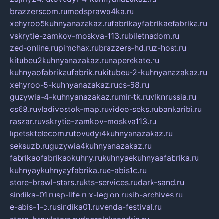
brazzerscom.ru
medsprawo4ka.ru
xehyroo5kuhnyanazakaz.ru
fabrikayfabrikaefabrika.ru
vskrytie-zamkov-moskva-113.ru
biletnadom.ru
zed-online.ru
pimchax.ru
brazzers-hd.ru
z-host.ru
kitubeu2kuhnyanazakaz.ru
naperekate.ru
kuhnyaofabrikaufabrik.ru
kitubeu-2-kuhnyanazakaz.ru
xehyroo-5-kuhnyanazakaz.ru
cs-68.ru
guzywia-4-kuhnyanazakaz.ru
mir-tk.ru
vlknrussia.ru
cs68.ru
vladivostok-map.ru
video-seks.ru
bankaribi.ru
raszar.ru
vskrytie-zamkov-moskva113.ru
lipetsktelecom.ru
tovudyi4kuhnyanazakaz.ru
seksuzb.ru
guzywia4kuhnyanazakaz.ru
fabrikaofabrikaokuhny.ru
kuhnyaekuhnyaafabrika.ru
kuhnyaykuhnyayfabrika.ru
e-abis1c.ru
store-brawl-stars.ru
kts-services.ru
dark-sand.ru
sindika-01.ru
sp-life.ru
x-legion.ru
sib-archives.ru
e-abis-1-c.ru
sindika01.ru
venda-festival.ru