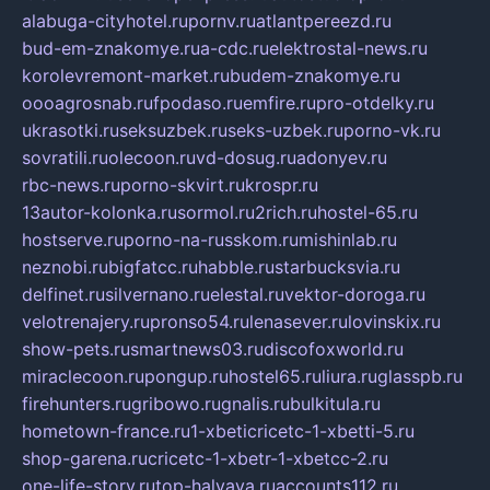
alabuga-cityhotel.ru
pornv.ru
atlantpereezd.ru
bud-em-znakomye.ru
a-cdc.ru
elektrostal-news.ru
korolevremont-market.ru
budem-znakomye.ru
oooagrosnab.ru
fpodaso.ru
emfire.ru
pro-otdelky.ru
ukrasotki.ru
seksuzbek.ru
seks-uzbek.ru
porno-vk.ru
sovratili.ru
olecoon.ru
vd-dosug.ru
adonyev.ru
rbc-news.ru
porno-skvirt.ru
krospr.ru
13autor-kolonka.ru
sormol.ru
2rich.ru
hostel-65.ru
hostserve.ru
porno-na-russkom.ru
mishinlab.ru
neznobi.ru
bigfatcc.ru
habble.ru
starbucksvia.ru
delfinet.ru
silvernano.ru
elestal.ru
vektor-doroga.ru
velotrenajery.ru
pronso54.ru
lenasever.ru
lovinskix.ru
show-pets.ru
smartnews03.ru
discofoxworld.ru
miraclecoon.ru
pongup.ru
hostel65.ru
liura.ru
glasspb.ru
firehunters.ru
gribowo.ru
gnalis.ru
bulkitula.ru
hometown-france.ru
1-xbeticricetc-1-xbetti-5.ru
shop-garena.ru
cricetc-1-xbetr-1-xbetcc-2.ru
one-life-story.ru
top-halyava.ru
accounts112.ru