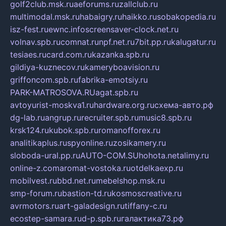
golf2club.msk.ru
aeforums.ru
zallclub.ru
multimodal.msk.ru
habaigry.ru
haikko.ru
sobakopedia.ru
isz-fest.ru
ewnc.info
screensaver-clock.net.ru
volnav.spb.ru
comnat.ru
npf.net.ru
7bit.pp.ru
kalugatur.ru
tesiaes.ru
card.com.ru
kazanka.spb.ru
gildiya-kuznecov.ru
kameryboavision.ru
griffoncom.spb.ru
fabrika-emotsiy.ru
PARK-MATROSOVA.RU
agat.spb.ru
avtoyurist-moskva1.ru
hardware.org.ru
схема-авто.рф
dg-lab.ru
angrup.ru
recruiter.spb.ru
music8.spb.ru
krsk124.ru
kubok.spb.ru
romanofforex.ru
analitikaplus.ru
spyonline.ru
zosikamery.ru
sloboda-ural.pp.ru
AUTO-COM.SU
hohota.net
alimy.ru
online-z.com
aromat-vostoka.ru
otdelkaexp.ru
mobilvest.ru
bbd.net.ru
mebelshop.msk.ru
smp-forum.ru
bastion-td.ru
kosmoscreative.ru
avrmotors.ru
art-galadesign.ru
tiffany-c.ru
ecostep-samara.ru
d-p.spb.ru
галактика73.рф