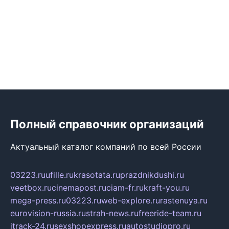
Полный справочник организаций
Актуальный каталог компаний по всей России
03223.ru
ufille.ru
krasotata.ru
prazdnikdushi.ru
veetbox.ru
cinemapost.ru
ciam-fr.ru
kraft-you.ru
mega-press.ru
03223.ru
web-explore.ru
rastenuya.ru
eurovision-russia.ru
strah-news.ru
freeride-team.ru
itrack-24.ru
sexshopexpress.ru
autostudiopro.ru