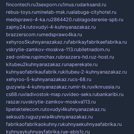
fincontech.ru
3sexporn.ru
1mus.ru
darksand.ru
rebus-toys.ru
minelab-msk.ru
alabuga-cityhotel.ru
medsprawo-4-ka.ru
2864420.ru
blagodarenie-spb.ru
zajmy24.ru
tovudyi-4-kuhnyanazakaz.ru
brazzerscom.ru
medsprawo4ka.ru
xehyroo5kuhnyanazakaz.ru
fabrikayfabrikaefabrika.ru
vskrytie-zamkov-moskva-113.ru
biletnadom.ru
zed-online.ru
pimchax.ru
brazzers-hd.ru
z-host.ru
kitubeu2kuhnyanazakaz.ru
naperekate.ru
kuhnyaofabrikaufabrik.ru
kitubeu-2-kuhnyanazakaz.ru
xehyroo-5-kuhnyanazakaz.ru
cs-68.ru
guzywia-4-kuhnyanazakaz.ru
mir-tk.ru
vlknrussia.ru
cs68.ru
vladivostok-map.ru
video-seks.ru
bankaribi.ru
raszar.ru
vskrytie-zamkov-moskva113.ru
lipetsktelecom.ru
tovudyi4kuhnyanazakaz.ru
seksuzb.ru
guzywia4kuhnyanazakaz.ru
fabrikaofabrikaokuhny.ru
kuhnyaekuhnyaafabrika.ru
kuhnyaykuhnyayfabrika.ru
e-abis1c.ru