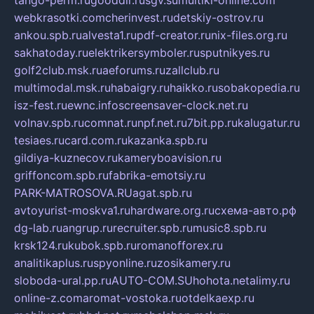
webkrasotki.com
cherinvest.ru
detskiy-ostrov.ru
ankou.spb.ru
alvesta1.ru
pdf-creator.ru
nix-files.org.ru
sakhatoday.ru
elektrikersymboler.ru
sputnikyes.ru
golf2club.msk.ru
aeforums.ru
zallclub.ru
multimodal.msk.ru
habaigry.ru
haikko.ru
sobakopedia.ru
isz-fest.ru
ewnc.info
screensaver-clock.net.ru
volnav.spb.ru
comnat.ru
npf.net.ru
7bit.pp.ru
kalugatur.ru
tesiaes.ru
card.com.ru
kazanka.spb.ru
gildiya-kuznecov.ru
kameryboavision.ru
griffoncom.spb.ru
fabrika-emotsiy.ru
PARK-MATROSOVA.RU
agat.spb.ru
avtoyurist-moskva1.ru
hardware.org.ru
схема-авто.рф
dg-lab.ru
angrup.ru
recruiter.spb.ru
music8.spb.ru
krsk124.ru
kubok.spb.ru
romanofforex.ru
analitikaplus.ru
spyonline.ru
zosikamery.ru
sloboda-ural.pp.ru
AUTO-COM.SU
hohota.net
alimy.ru
online-z.com
aromat-vostoka.ru
otdelkaexp.ru