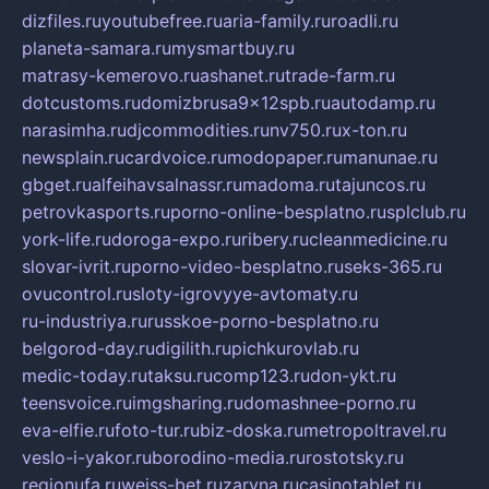
dizfiles.ru
youtubefree.ru
aria-family.ru
roadli.ru
planeta-samara.ru
mysmartbuy.ru
matrasy-kemerovo.ru
ashanet.ru
trade-farm.ru
dotcustoms.ru
domizbrusa9x12spb.ru
autodamp.ru
narasimha.ru
djcommodities.ru
nv750.ru
x-ton.ru
newsplain.ru
cardvoice.ru
modopaper.ru
manunae.ru
gbget.ru
alfeihavsalnassr.ru
madoma.ru
tajuncos.ru
petrovkasports.ru
porno-online-besplatno.ru
splclub.ru
york-life.ru
doroga-expo.ru
ribery.ru
cleanmedicine.ru
slovar-ivrit.ru
porno-video-besplatno.ru
seks-365.ru
ovucontrol.ru
sloty-igrovyye-avtomaty.ru
ru-industriya.ru
russkoe-porno-besplatno.ru
belgorod-day.ru
digilith.ru
pichkurovlab.ru
medic-today.ru
taksu.ru
comp123.ru
don-ykt.ru
teensvoice.ru
imgsharing.ru
domashnee-porno.ru
eva-elfie.ru
foto-tur.ru
biz-doska.ru
metropoltravel.ru
veslo-i-yakor.ru
borodino-media.ru
rostotsky.ru
regionufa.ru
weiss-bet.ru
zaryna.ru
casinotablet.ru