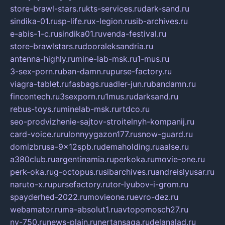
store-brawl-stars.ru
kts-services.ru
dark-sand.ru
sindika-01.ru
sp-life.ru
x-legion.ru
sib-archives.ru
e-abis-1-c.ru
sindika01.ru
venda-festival.ru
store-brawlstars.ru
dooraleksandria.ru
antenna-highly.ru
mine-lab-msk.ru
1-mus.ru
3-sex-porn.ru
ban-damn.ru
purse-factory.ru
viagra-tablet.ru
fasbags.ru
adler-jun.ru
bandamn.ru
fincontech.ru
3sexporn.ru
1mus.ru
darksand.ru
rebus-toys.ru
minelab-msk.ru
rtdco.ru
seo-prodvizhenie-sajtov-stroitelnyh-kompanij.ru
card-voice.ru
rulonnyygazon177.ru
snow-guard.ru
domizbrusa-9x12spb.ru
demaholding.ru
aalse.ru
a380club.ru
argentinamia.ru
perkoka.ru
movie-one.ru
perk-oka.ru
g-octopus.ru
sibarchives.ru
andreislyusar.ru
naruto-x.ru
pursefactory.ru
tor-lyubov-i-grom.ru
spayderhed-2022.ru
movieone.ru
evro-dez.ru
webamator.ru
ma-absolut1.ru
avtopomosch27.ru
nv-750.ru
news-plain.ru
nertansaga.ru
delanalad.ru