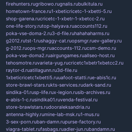
firehunters.ru
gribowo.ru
gnalis.ru
bulkitula.ru
hometown-france.ru
1-xbeticricetc-1-xbetti-5.ru
shop-garena.ru
cricetc-1-xbetr-1-xbetcc-2.ru
one-life-story.ru
top-halyava.ru
accounts112.ru
poka-vse-doma-2.ru
3-d-file.ru
hahahaharms.ru
g2012.ru
tst-1.ru
shaggy-cat.ru
opsmgr.ru
ev-gallery.ru
g-2012.ru
ops-mgr.ru
accounts-112.ru
csm-demo.ru
poka-vse-doma2.ru
airgungames.ru
allseo-host.ru
tehosmotre.ru
varieta-yug.ru
cricetc1xbetr1xbetcc2.ru
raytor-d.ru
atillagunn.ru
3d-file.ru
1xbeticricetc1xbetti5.ru
uafoot-statti.ru
e-abis1c.ru
store-brawl-stars.ru
kts-services.ru
dark-sand.ru
sindika-01.ru
sp-life.ru
x-legion.ru
sib-archives.ru
e-abis-1-c.ru
sindika01.ru
venda-festival.ru
store-brawlstars.ru
dooraleksandria.ru
antenna-highly.ru
mine-lab-msk.ru
1-mus.ru
3-sex-porn.ru
ban-damn.ru
purse-factory.ru
viagra-tablet.ru
fasbags.ru
adler-jun.ru
bandamn.ru