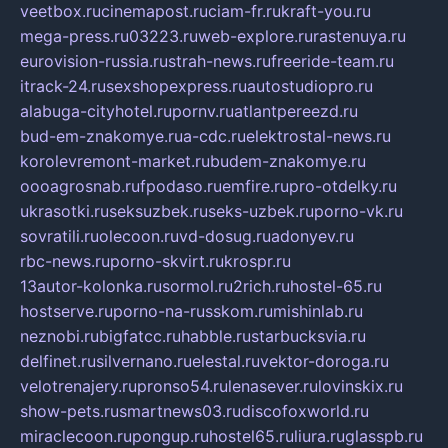
veetbox.ru
cinemapost.ru
ciam-fr.ru
kraft-you.ru
mega-press.ru
03223.ru
web-explore.ru
rastenuya.ru
eurovision-russia.ru
strah-news.ru
freeride-team.ru
itrack-24.ru
sexshopexpress.ru
autostudiopro.ru
alabuga-cityhotel.ru
pornv.ru
atlantpereezd.ru
bud-em-znakomye.ru
a-cdc.ru
elektrostal-news.ru
korolevremont-market.ru
budem-znakomye.ru
oooagrosnab.ru
fpodaso.ru
emfire.ru
pro-otdelky.ru
ukrasotki.ru
seksuzbek.ru
seks-uzbek.ru
porno-vk.ru
sovratili.ru
olecoon.ru
vd-dosug.ru
adonyev.ru
rbc-news.ru
porno-skvirt.ru
krospr.ru
13autor-kolonka.ru
sormol.ru
2rich.ru
hostel-65.ru
hostserve.ru
porno-na-russkom.ru
mishinlab.ru
neznobi.ru
bigfatcc.ru
habble.ru
starbucksvia.ru
delfinet.ru
silvernano.ru
elestal.ru
vektor-doroga.ru
velotrenajery.ru
pronso54.ru
lenasever.ru
lovinskix.ru
show-pets.ru
smartnews03.ru
discofoxworld.ru
miraclecoon.ru
pongup.ru
hostel65.ru
liura.ru
glasspb.ru