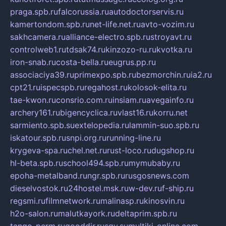
praga.spb.ru
falcorussia.ru
autodoctorservis.ru
kamertondom.spb.ru
net-life.net.ru
avto-vozim.ru
sakhcamera.ru
alliance-electro.spb.ru
stroyavt.ru
controlweb1.ru
tdsak74.ru
kinzozo-ru.ru
kvotka.ru
iron-snab.ru
costa-bella.ru
eugrus.pp.ru
associaciya39.ru
primexpo.spb.ru
bezmorchin.ru
ia2.ru
cpt21.ru
ispecspb.ru
regahost.ru
kolosok-elita.ru
tae-kwon.ru
consrio.com.ru
insiam.ru
avegainfo.ru
archery161.ru
bigencyclica.ru
vlast16.ru
korru.net
sarmiento.spb.su
extelopedia.ru
lammin-suo.spb.ru
iskatour.spb.ru
snpi.org.ru
running-line.ru
krygeva-spa.ru
chel.net.ru
rust-loco.ru
dugshop.ru
hl-beta.spb.ru
school494.spb.ru
mymubaby.ru
epoha-metalband.ru
ngr.spb.ru
rusgosnews.com
dieselvostok.ru
24hostel.msk.ru
w-dev.ru
f-ship.ru
regsmi.ru
filmnetwork.ru
malinasp.ru
kinosvin.ru
h2o-salon.ru
malutkayork.ru
deltaprim.spb.ru
tango-perm.ru
gooddir.ru
sgv.su
multiki-online.com