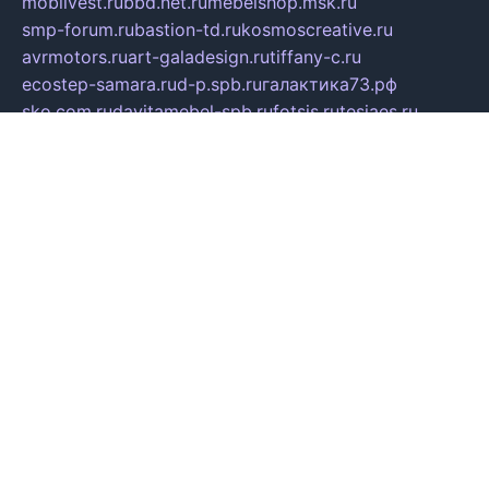
mobilvest.ru
bbd.net.ru
mebelshop.msk.ru
smp-forum.ru
bastion-td.ru
kosmoscreative.ru
avrmotors.ru
art-galadesign.ru
tiffany-c.ru
ecostep-samara.ru
d-p.spb.ru
галактика73.рф
sko.com.ru
davitamebel-spb.ru
fotsis.ru
tesiaes.ru
kokoroyari.spb.ru
blesna-kazan.ru
mossilver.ru
lenderoq.ru
sergeydobrin.ru
tochkazvuka.msk.ru
people-of-art.ru
bezzubova.ru
clubtibet.ru
orior-aks.ru
dynamoauto.ru
szk-favorit.ru
carlines.ru
flatnsk.ru
kingbolenskaner.ru
alex-motor.ru
astroline.net.ru
act1.spb.ru
polyglot.com.ru
gidlipetsk.ru
ooo-driada.ru
detsad125.ru
mir-zdoroviya.ru
bruslanovo.ru
siterem.ru
council.spb.ru
лодкипатриот.рф
kafekolizey.ru
iclub.net.ru
gazon-easy.ru
sugarepilekb.ru
grinox.ru
pylesostineco.ru
msts-ozarenie.ru
kameryjooan.ru
artemovskij.ru
dopler.spb.ru
aid70.ru
metall-perm.ru
ndm.msk.ru
ratingzooshop.ru
apiaccess.ru
globalautotrade.info
bezverhovskoe.ru
drsschool.ru