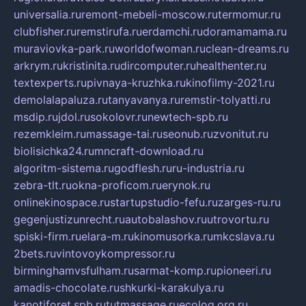
universalia.ru
remont-mebeli-moscow.ru
termomur.ru
clubfisher.ru
remstirufa.ru
erdamchi.ru
doramamama.ru
muraviovka-park.ru
worldofwoman.ru
clean-dreams.ru
arkrym.ru
kristinita.ru
dircomputer.ru
healthenter.ru
textexperts.ru
pivnaya-kruzhka.ru
kinofilmy-2021.ru
demolalapaluza.ru
tanyavanya.ru
remstir-tolyatti.ru
msdip.ru
jdol.ru
sokolovr.ru
newtech-spb.ru
rezemkleim.ru
massage-tai.ru
seonub.ru
zvonitut.ru
biolisichka24.ru
mncraft-download.ru
algoritm-sistema.ru
godflesh.ru
ru-industria.ru
zebra-tlt.ru
okna-proficom.ru
erynok.ru
onlinekinospace.ru
startupstudio-fefu.ru
zarges-ru.ru
gegenjustizunrecht.ru
autobalashov.ru
utrovortu.ru
spiski-firm.ru
elara-m.ru
kinomusorka.ru
mkcslava.ru
2bets.ru
vintovoykompressor.ru
birminghamvsfulham.ru
sarmat-komp.ru
pioneeri.ru
amadis-chocolate.ru
shkurki-karakulya.ru
kanotiforet.spb.ru
tutmassage.ru
ecolog.org.ru