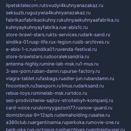
lipetsktelecom.ru
tovudyi4kuhnyanazakaz.ru
seksuzb.ru
guzywia4kuhnyanazakaz.ru
fabrikaofabrikaokuhny.ru
kuhnyaekuhnyaafabrika.ru
kuhnyaykuhnyayfabrika.ru
e-abis1c.ru
store-brawl-stars.ru
kts-services.ru
dark-sand.ru
sindika-01.ru
sp-life.ru
x-legion.ru
sib-archives.ru
e-abis-1-c.ru
sindika01.ru
venda-festival.ru
store-brawlstars.ru
dooraleksandria.ru
antenna-highly.ru
mine-lab-msk.ru
1-mus.ru
3-sex-porn.ru
ban-damn.ru
purse-factory.ru
viagra-tablet.ru
fasbags.ru
adler-jun.ru
bandamn.ru
fincontech.ru
3sexporn.ru
1mus.ru
darksand.ru
rebus-toys.ru
minelab-msk.ru
rtdco.ru
seo-prodvizhenie-sajtov-stroitelnyh-kompanij.ru
card-voice.ru
rulonnyygazon177.ru
snow-guard.ru
domizbrusa-9x12spb.ru
demaholding.ru
aalse.ru
a380club.ru
argentinamia.ru
perkoka.ru
movie-one.ru
perk-oka.ru
g-octopus.ru
sibarchives.ru
andreislyusar.ru