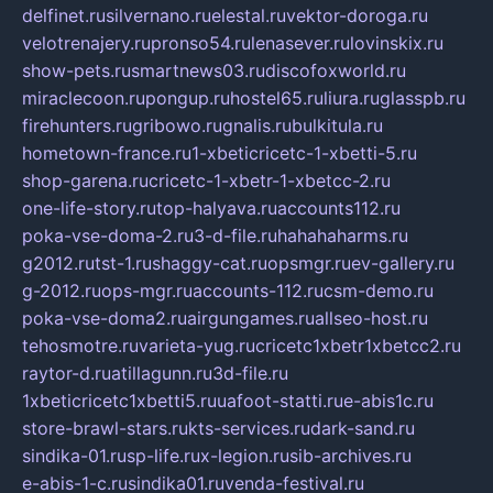
delfinet.ru
silvernano.ru
elestal.ru
vektor-doroga.ru
velotrenajery.ru
pronso54.ru
lenasever.ru
lovinskix.ru
show-pets.ru
smartnews03.ru
discofoxworld.ru
miraclecoon.ru
pongup.ru
hostel65.ru
liura.ru
glasspb.ru
firehunters.ru
gribowo.ru
gnalis.ru
bulkitula.ru
hometown-france.ru
1-xbeticricetc-1-xbetti-5.ru
shop-garena.ru
cricetc-1-xbetr-1-xbetcc-2.ru
one-life-story.ru
top-halyava.ru
accounts112.ru
poka-vse-doma-2.ru
3-d-file.ru
hahahaharms.ru
g2012.ru
tst-1.ru
shaggy-cat.ru
opsmgr.ru
ev-gallery.ru
g-2012.ru
ops-mgr.ru
accounts-112.ru
csm-demo.ru
poka-vse-doma2.ru
airgungames.ru
allseo-host.ru
tehosmotre.ru
varieta-yug.ru
cricetc1xbetr1xbetcc2.ru
raytor-d.ru
atillagunn.ru
3d-file.ru
1xbeticricetc1xbetti5.ru
uafoot-statti.ru
e-abis1c.ru
store-brawl-stars.ru
kts-services.ru
dark-sand.ru
sindika-01.ru
sp-life.ru
x-legion.ru
sib-archives.ru
e-abis-1-c.ru
sindika01.ru
venda-festival.ru