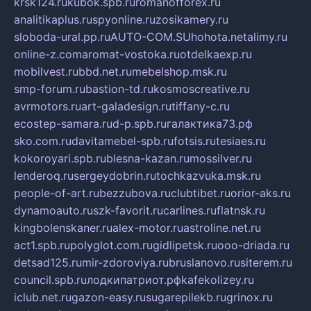
krsk124.ru
kubok.spb.ru
romanofforex.ru
analitikaplus.ru
spyonline.ru
zosikamery.ru
sloboda-ural.pp.ru
AUTO-COM.SU
hohota.net
alimy.ru
online-z.com
aromat-vostoka.ru
otdelkaexp.ru
mobilvest.ru
bbd.net.ru
mebelshop.msk.ru
smp-forum.ru
bastion-td.ru
kosmoscreative.ru
avrmotors.ru
art-galadesign.ru
tiffany-c.ru
ecostep-samara.ru
d-p.spb.ru
галактика73.рф
sko.com.ru
davitamebel-spb.ru
fotsis.ru
tesiaes.ru
kokoroyari.spb.ru
blesna-kazan.ru
mossilver.ru
lenderoq.ru
sergeydobrin.ru
tochkazvuka.msk.ru
people-of-art.ru
bezzubova.ru
clubtibet.ru
orior-aks.ru
dynamoauto.ru
szk-favorit.ru
carlines.ru
flatnsk.ru
kingbolenskaner.ru
alex-motor.ru
astroline.net.ru
act1.spb.ru
polyglot.com.ru
gidlipetsk.ru
ooo-driada.ru
detsad125.ru
mir-zdoroviya.ru
bruslanovo.ru
siterem.ru
council.spb.ru
лодкипатриот.рф
kafekolizey.ru
iclub.net.ru
gazon-easy.ru
sugarepilekb.ru
grinox.ru