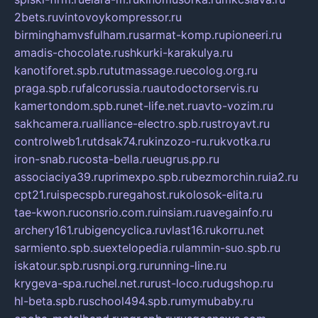
2bets.ru
vintovoykompressor.ru
birminghamvsfulham.ru
sarmat-komp.ru
pioneeri.ru
amadis-chocolate.ru
shkurki-karakulya.ru
kanotiforet.spb.ru
tutmassage.ru
ecolog.org.ru
praga.spb.ru
falcorussia.ru
autodoctorservis.ru
kamertondom.spb.ru
net-life.net.ru
avto-vozim.ru
sakhcamera.ru
alliance-electro.spb.ru
stroyavt.ru
controlweb1.ru
tdsak74.ru
kinzozo-ru.ru
kvotka.ru
iron-snab.ru
costa-bella.ru
eugrus.pp.ru
associaciya39.ru
primexpo.spb.ru
bezmorchin.ru
ia2.ru
cpt21.ru
ispecspb.ru
regahost.ru
kolosok-elita.ru
tae-kwon.ru
consrio.com.ru
insiam.ru
avegainfo.ru
archery161.ru
bigencyclica.ru
vlast16.ru
korru.net
sarmiento.spb.su
extelopedia.ru
lammin-suo.spb.ru
iskatour.spb.ru
snpi.org.ru
running-line.ru
krygeva-spa.ru
chel.net.ru
rust-loco.ru
dugshop.ru
hl-beta.spb.ru
school494.spb.ru
mymubaby.ru