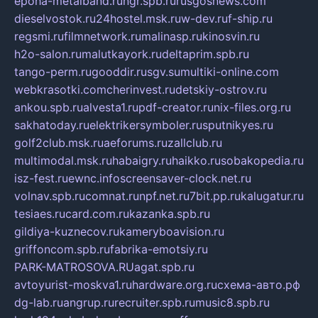
epoha-metalband.ru
ngr.spb.ru
rusgosnews.com
dieselvostok.ru
24hostel.msk.ru
w-dev.ru
f-ship.ru
regsmi.ru
filmnetwork.ru
malinasp.ru
kinosvin.ru
h2o-salon.ru
malutkayork.ru
deltaprim.spb.ru
tango-perm.ru
gooddir.ru
sgv.su
multiki-online.com
webkrasotki.com
cherinvest.ru
detskiy-ostrov.ru
ankou.spb.ru
alvesta1.ru
pdf-creator.ru
nix-files.org.ru
sakhatoday.ru
elektrikersymboler.ru
sputnikyes.ru
golf2club.msk.ru
aeforums.ru
zallclub.ru
multimodal.msk.ru
habaigry.ru
haikko.ru
sobakopedia.ru
isz-fest.ru
ewnc.info
screensaver-clock.net.ru
volnav.spb.ru
comnat.ru
npf.net.ru
7bit.pp.ru
kalugatur.ru
tesiaes.ru
card.com.ru
kazanka.spb.ru
gildiya-kuznecov.ru
kameryboavision.ru
griffoncom.spb.ru
fabrika-emotsiy.ru
PARK-MATROSOVA.RU
agat.spb.ru
avtoyurist-moskva1.ru
hardware.org.ru
схема-авто.рф
dg-lab.ru
angrup.ru
recruiter.spb.ru
music8.spb.ru