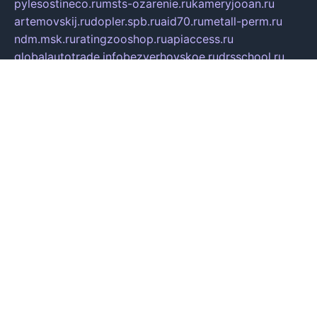
pylesostineco.ru
msts-ozarenie.ru
kameryjooan.ru
artemovskij.ru
dopler.spb.ru
aid70.ru
metall-perm.ru
ndm.msk.ru
ratingzooshop.ru
apiaccess.ru
globalautotrade.info
bezverhovskoe.ru
drsschool.ru
ZOOSMART.SPB.RU
dalakony.ru
medikijob.ru
remontt.spb.ru
photostudia.spb.ru
myragon.ru
terramia.ru
academy62.ru
gardengallereya.ru
rti.com.ru
artem-news.ru
biserinca.ru
krasnodarkurort.com
imshowtv.ru
mebel-v-tule.ru
mobtopik.ru
pcsecurity.net.ru
tool-sib.ru
multimetrunit.ru
sp-tour.ru
fan-cs.ru
santeh-russia.ru
symbian9.net.ru
DSHAIR.RU
tmmotors.spb.ru
xjocuricopii.com
musavtomat.msk.ru
obustrojdom.ru
sovetcik.ru
ybaranovskaya.ru
ppknews.ru
cult-alshei.ru
JAPANRUSSIA.RU
proekciyamebel.ru
imper-finans.ru
rim.org.ru
glamourai.ru
brassminus.ru
zabor-pro.ru
ftn.pp.ru
dorogoe58.ru
laimengpacker.ru
kuzova-zapchasti.ru
sageerp.ru
taxodrom.ru
dsrazvitie.ru
hardcity.net.ru