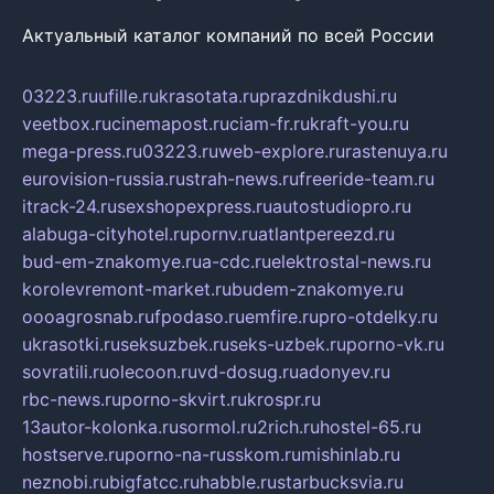
Актуальный каталог компаний по всей России
03223.ru
ufille.ru
krasotata.ru
prazdnikdushi.ru
veetbox.ru
cinemapost.ru
ciam-fr.ru
kraft-you.ru
mega-press.ru
03223.ru
web-explore.ru
rastenuya.ru
eurovision-russia.ru
strah-news.ru
freeride-team.ru
itrack-24.ru
sexshopexpress.ru
autostudiopro.ru
alabuga-cityhotel.ru
pornv.ru
atlantpereezd.ru
bud-em-znakomye.ru
a-cdc.ru
elektrostal-news.ru
korolevremont-market.ru
budem-znakomye.ru
oooagrosnab.ru
fpodaso.ru
emfire.ru
pro-otdelky.ru
ukrasotki.ru
seksuzbek.ru
seks-uzbek.ru
porno-vk.ru
sovratili.ru
olecoon.ru
vd-dosug.ru
adonyev.ru
rbc-news.ru
porno-skvirt.ru
krospr.ru
13autor-kolonka.ru
sormol.ru
2rich.ru
hostel-65.ru
hostserve.ru
porno-na-russkom.ru
mishinlab.ru
neznobi.ru
bigfatcc.ru
habble.ru
starbucksvia.ru