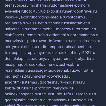
teensvoice.ru
imgsharing.ru
domashnee-porno.ru
eva-elfie.ru
foto-tur.ru
biz-doska.ru
metropoltravel.ru
veslo-i-yakor.ru
borodino-media.ru
rostotsky.ru
regionufa.ru
weiss-bet.ru
zaryna.ru
casinotablet.ru
universalia.ru
remont-mebeli-moscow.ru
termomur.ru
clubfisher.ru
remstirufa.ru
erdamchi.ru
doramamama.ru
muraviovka-park.ru
worldofwoman.ru
clean-dreams.ru
arkrym.ru
kristinita.ru
dircomputer.ru
healthenter.ru
textexperts.ru
pivnaya-kruzhka.ru
kinofilmy-2021.ru
demolalapaluza.ru
tanyavanya.ru
remstir-tolyatti.ru
msdip.ru
jdol.ru
sokolovr.ru
newtech-spb.ru
rezemkleim.ru
massage-tai.ru
seonub.ru
zvonitut.ru
biolisichka24.ru
mncraft-download.ru
algoritm-sistema.ru
godflesh.ru
ru-industria.ru
zebra-tlt.ru
okna-proficom.ru
erynok.ru
onlinekinospace.ru
startupstudio-fefu.ru
zarges-ru.ru
gegenjustizunrecht.ru
autobalashov.ru
utrovortu.ru
spiski-firm.ru
elara-m.ru
kinomusorka.ru
mkcslava.ru