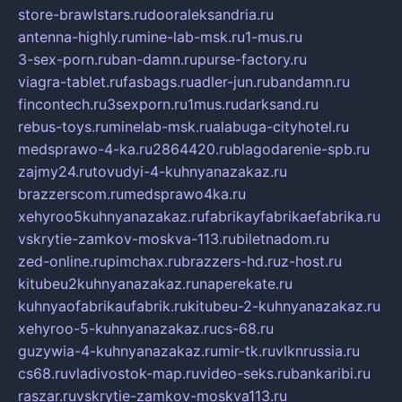
store-brawlstars.ru
dooraleksandria.ru
antenna-highly.ru
mine-lab-msk.ru
1-mus.ru
3-sex-porn.ru
ban-damn.ru
purse-factory.ru
viagra-tablet.ru
fasbags.ru
adler-jun.ru
bandamn.ru
fincontech.ru
3sexporn.ru
1mus.ru
darksand.ru
rebus-toys.ru
minelab-msk.ru
alabuga-cityhotel.ru
medsprawo-4-ka.ru
2864420.ru
blagodarenie-spb.ru
zajmy24.ru
tovudyi-4-kuhnyanazakaz.ru
brazzerscom.ru
medsprawo4ka.ru
xehyroo5kuhnyanazakaz.ru
fabrikayfabrikaefabrika.ru
vskrytie-zamkov-moskva-113.ru
biletnadom.ru
zed-online.ru
pimchax.ru
brazzers-hd.ru
z-host.ru
kitubeu2kuhnyanazakaz.ru
naperekate.ru
kuhnyaofabrikaufabrik.ru
kitubeu-2-kuhnyanazakaz.ru
xehyroo-5-kuhnyanazakaz.ru
cs-68.ru
guzywia-4-kuhnyanazakaz.ru
mir-tk.ru
vlknrussia.ru
cs68.ru
vladivostok-map.ru
video-seks.ru
bankaribi.ru
raszar.ru
vskrytie-zamkov-moskva113.ru