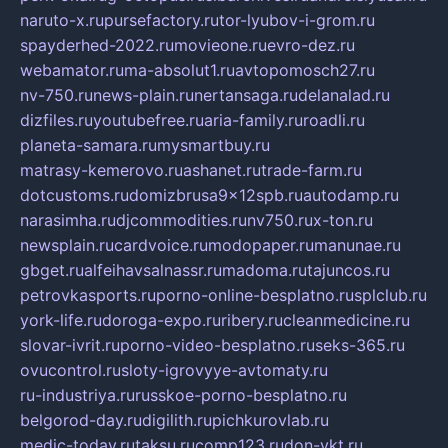
naruto-x.ru
pursefactory.ru
tor-lyubov-i-grom.ru
spayderhed-2022.ru
movieone.ru
evro-dez.ru
webamator.ru
ma-absolut1.ru
avtopomosch27.ru
nv-750.ru
news-plain.ru
nertansaga.ru
delanalad.ru
dizfiles.ru
youtubefree.ru
aria-family.ru
roadli.ru
planeta-samara.ru
mysmartbuy.ru
matrasy-kemerovo.ru
ashanet.ru
trade-farm.ru
dotcustoms.ru
domizbrusa9x12spb.ru
autodamp.ru
narasimha.ru
djcommodities.ru
nv750.ru
x-ton.ru
newsplain.ru
cardvoice.ru
modopaper.ru
manunae.ru
gbget.ru
alfeihavsalnassr.ru
madoma.ru
tajuncos.ru
petrovkasports.ru
porno-online-besplatno.ru
splclub.ru
york-life.ru
doroga-expo.ru
ribery.ru
cleanmedicine.ru
slovar-ivrit.ru
porno-video-besplatno.ru
seks-365.ru
ovucontrol.ru
sloty-igrovyye-avtomaty.ru
ru-industriya.ru
russkoe-porno-besplatno.ru
belgorod-day.ru
digilith.ru
pichkurovlab.ru
medic-today.ru
taksu.ru
comp123.ru
don-ykt.ru