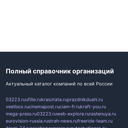
Полный справочник организаций
Актуальный каталог компаний по всей России
03223.ru
ufille.ru
krasotata.ru
prazdnikdushi.ru
veetbox.ru
cinemapost.ru
ciam-fr.ru
kraft-you.ru
mega-press.ru
03223.ru
web-explore.ru
rastenuya.ru
eurovision-russia.ru
strah-news.ru
freeride-team.ru