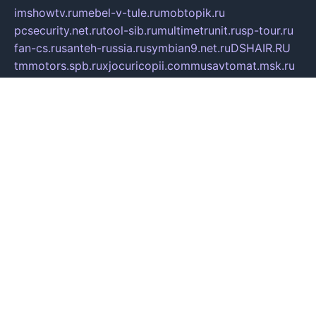
imshowtv.ru
mebel-v-tule.ru
mobtopik.ru
pcsecurity.net.ru
tool-sib.ru
multimetrunit.ru
sp-tour.ru
fan-cs.ru
santeh-russia.ru
symbian9.net.ru
DSHAIR.RU
tmmotors.spb.ru
xjocuricopii.com
musavtomat.msk.ru
obustrojdom.ru
sovetcik.ru
ybaranovskaya.ru
ppknews.ru
cult-alshei.ru
JAPANRUSSIA.RU
proekciyamebel.ru
imper-finans.ru
rim.org.ru
glamourai.ru
brassminus.ru
zabor-pro.ru
ftn.pp.ru
dorogoe58.ru
laimengpacker.ru
kuzova-zapchasti.ru
sageerp.ru
taxodrom.ru
dsrazvitie.ru
hardcity.net.ru
ratinghomegames.ru
topservice25.ru
gubernyan.ru
gtglasslined.ru
ii4.ru
tssport.spb.ru
andorra24.com
blackwallstreet.ru
oboimos.ru
optim-doors.com.ru
ikuch.ru
nycr.org.ru
npa21.ru
vremya-ch.spb.ru
desert000.ru
ivtorgi.ru
ifiori.ru
catalog-statei.ru
dcv.org.ru
spetsmaster174.ru
ipkameryhiseeu.ru
dum26.ru
ruspol.spb.ru
fr-opendp.ru
kam-solnyshko.ru
cheyenne-arapaho.ru
sevzapmetal.spb.ru