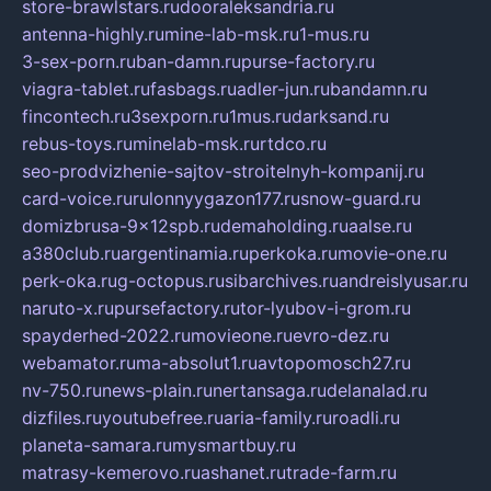
store-brawlstars.ru
dooraleksandria.ru
antenna-highly.ru
mine-lab-msk.ru
1-mus.ru
3-sex-porn.ru
ban-damn.ru
purse-factory.ru
viagra-tablet.ru
fasbags.ru
adler-jun.ru
bandamn.ru
fincontech.ru
3sexporn.ru
1mus.ru
darksand.ru
rebus-toys.ru
minelab-msk.ru
rtdco.ru
seo-prodvizhenie-sajtov-stroitelnyh-kompanij.ru
card-voice.ru
rulonnyygazon177.ru
snow-guard.ru
domizbrusa-9x12spb.ru
demaholding.ru
aalse.ru
a380club.ru
argentinamia.ru
perkoka.ru
movie-one.ru
perk-oka.ru
g-octopus.ru
sibarchives.ru
andreislyusar.ru
naruto-x.ru
pursefactory.ru
tor-lyubov-i-grom.ru
spayderhed-2022.ru
movieone.ru
evro-dez.ru
webamator.ru
ma-absolut1.ru
avtopomosch27.ru
nv-750.ru
news-plain.ru
nertansaga.ru
delanalad.ru
dizfiles.ru
youtubefree.ru
aria-family.ru
roadli.ru
planeta-samara.ru
mysmartbuy.ru
matrasy-kemerovo.ru
ashanet.ru
trade-farm.ru