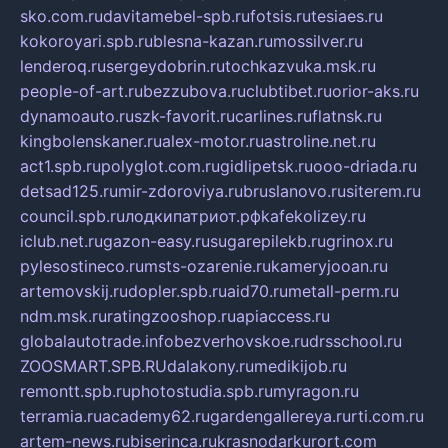
sko.com.ru
davitamebel-spb.ru
fotsis.ru
tesiaes.ru
kokoroyari.spb.ru
blesna-kazan.ru
mossilver.ru
lenderoq.ru
sergeydobrin.ru
tochkazvuka.msk.ru
people-of-art.ru
bezzubova.ru
clubtibet.ru
orior-aks.ru
dynamoauto.ru
szk-favorit.ru
carlines.ru
flatnsk.ru
kingbolenskaner.ru
alex-motor.ru
astroline.net.ru
act1.spb.ru
polyglot.com.ru
gidlipetsk.ru
ooo-driada.ru
detsad125.ru
mir-zdoroviya.ru
bruslanovo.ru
siterem.ru
council.spb.ru
лодкипатриот.рф
kafekolizey.ru
iclub.net.ru
gazon-easy.ru
sugarepilekb.ru
grinox.ru
pylesostineco.ru
msts-ozarenie.ru
kameryjooan.ru
artemovskij.ru
dopler.spb.ru
aid70.ru
metall-perm.ru
ndm.msk.ru
ratingzooshop.ru
apiaccess.ru
globalautotrade.info
bezverhovskoe.ru
drsschool.ru
ZOOSMART.SPB.RU
dalakony.ru
medikijob.ru
remontt.spb.ru
photostudia.spb.ru
myragon.ru
terramia.ru
academy62.ru
gardengallereya.ru
rti.com.ru
artem-news.ru
biserinca.ru
krasnodarkurort.com