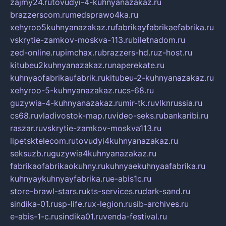
zajmy24.ru
tovudyi-4-kuhnyanazakaz.ru
brazzerscom.ru
medsprawo4ka.ru
xehyroo5kuhnyanazakaz.ru
fabrikayfabrikaefabrika.ru
vskrytie-zamkov-moskva-113.ru
biletnadom.ru
zed-online.ru
pimchax.ru
brazzers-hd.ru
z-host.ru
kitubeu2kuhnyanazakaz.ru
naperekate.ru
kuhnyaofabrikaufabrik.ru
kitubeu-2-kuhnyanazakaz.ru
xehyroo-5-kuhnyanazakaz.ru
cs-68.ru
guzywia-4-kuhnyanazakaz.ru
mir-tk.ru
vlknrussia.ru
cs68.ru
vladivostok-map.ru
video-seks.ru
bankaribi.ru
raszar.ru
vskrytie-zamkov-moskva113.ru
lipetsktelecom.ru
tovudyi4kuhnyanazakaz.ru
seksuzb.ru
guzywia4kuhnyanazakaz.ru
fabrikaofabrikaokuhny.ru
kuhnyaekuhnyaafabrika.ru
kuhnyaykuhnyayfabrika.ru
e-abis1c.ru
store-brawl-stars.ru
kts-services.ru
dark-sand.ru
sindika-01.ru
sp-life.ru
x-legion.ru
sib-archives.ru
e-abis-1-c.ru
sindika01.ru
venda-festival.ru