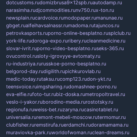
dotcustoms.ru
domizbrusa9x12spb.ru
autodamp.ru
narasimha.ru
djcommodities.ru
nv750.ru
x-ton.ru
newsplain.ru
cardvoice.ru
modopaper.ru
manunae.ru
gbget.ru
alfeihavsalnassr.ru
madoma.ru
tajuncos.ru
petrovkasports.ru
porno-online-besplatno.ru
splclub.ru
york-life.ru
doroga-expo.ru
ribery.ru
cleanmedicine.ru
slovar-ivrit.ru
porno-video-besplatno.ru
seks-365.ru
ovucontrol.ru
sloty-igrovyye-avtomaty.ru
ru-industriya.ru
russkoe-porno-besplatno.ru
belgorod-day.ru
digilith.ru
pichkurovlab.ru
medic-today.ru
taksu.ru
comp123.ru
don-ykt.ru
teensvoice.ru
imgsharing.ru
domashnee-porno.ru
eva-elfie.ru
foto-tur.ru
biz-doska.ru
metropoltravel.ru
veslo-i-yakor.ru
borodino-media.ru
rostotsky.ru
regionufa.ru
weiss-bet.ru
zaryna.ru
casinotablet.ru
universalia.ru
remont-mebeli-moscow.ru
termomur.ru
clubfisher.ru
remstirufa.ru
erdamchi.ru
doramamama.ru
muraviovka-park.ru
worldofwoman.ru
clean-dreams.ru