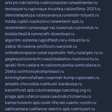
arkrym.ru
kristinita.ru
dircomputer.ru
healthenter.ru
textexperts.ru
pivnaya-kruzhka.ru
kinofilmy-2021.ru
demolalapaluza.ru
tanyavanya.ru
remstir-tolyatti.ru
msdip.ru
jdol.ru
sokolovr.ru
newtech-spb.ru
rezemkleim.ru
massage-tai.ru
seonub.ru
zvonitut.ru
biolisichka24.ru
mncraft-download.ru
algoritm-sistema.ru
godflesh.ru
ru-industria.ru
zebra-tlt.ru
okna-proficom.ru
erynok.ru
onlinekinospace.ru
startupstudio-fefu.ru
zarges-ru.ru
gegenjustizunrecht.ru
autobalashov.ru
utrovortu.ru
spiski-firm.ru
elara-m.ru
kinomusorka.ru
mkcslava.ru
2bets.ru
vintovoykompressor.ru
birminghamvsfulham.ru
sarmat-komp.ru
pioneeri.ru
amadis-chocolate.ru
shkurki-karakulya.ru
kanotiforet.spb.ru
tutmassage.ru
ecolog.org.ru
praga.spb.ru
falcorussia.ru
autodoctorservis.ru
kamertondom.spb.ru
net-life.net.ru
avto-vozim.ru
sakhcamera.ru
alliance-electro.spb.ru
stroyavt.ru