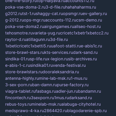
one-life-story.ru
top-halyava.ru
accounts112.ru
poka-vse-doma-2.ru
3-d-file.ru
hahahaharms.ru
g2012.ru
tst-1.ru
shaggy-cat.ru
opsmgr.ru
ev-gallery.ru
g-2012.ru
ops-mgr.ru
accounts-112.ru
csm-demo.ru
poka-vse-doma2.ru
airgungames.ru
allseo-host.ru
tehosmotre.ru
varieta-yug.ru
cricetc1xbetr1xbetcc2.ru
raytor-d.ru
atillagunn.ru
3d-file.ru
1xbeticricetc1xbetti5.ru
uafoot-statti.ru
e-abis1c.ru
store-brawl-stars.ru
kts-services.ru
dark-sand.ru
sindika-01.ru
sp-life.ru
x-legion.ru
sib-archives.ru
e-abis-1-c.ru
sindika01.ru
venda-festival.ru
store-brawlstars.ru
dooraleksandria.ru
antenna-highly.ru
mine-lab-msk.ru
1-mus.ru
3-sex-porn.ru
ban-damn.ru
purse-factory.ru
viagra-tablet.ru
fasbags.ru
adler-jun.ru
bandamn.ru
fincontech.ru
3sexporn.ru
1mus.ru
darksand.ru
rebus-toys.ru
minelab-msk.ru
alabuga-cityhotel.ru
medsprawo-4-ka.ru
2864420.ru
blagodarenie-spb.ru