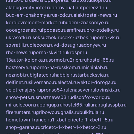
itrack-24.ru
sexshopexpress.ru
autostudiopro.ru
alabuga-cityhotel.ru
pornv.ru
atlantpereezd.ru
bud-em-znakomye.ru
a-cdc.ru
elektrostal-news.ru
korolevremont-market.ru
budem-znakomye.ru
oooagrosnab.ru
fpodaso.ru
emfire.ru
pro-otdelky.ru
ukrasotki.ru
seksuzbek.ru
seks-uzbek.ru
porno-vk.ru
sovratili.ru
olecoon.ru
vd-dosug.ru
adonyev.ru
rbc-news.ru
porno-skvirt.ru
krospr.ru
13autor-kolonka.ru
sormol.ru
2rich.ru
hostel-65.ru
hostserve.ru
porno-na-russkom.ru
mishinlab.ru
neznobi.ru
bigfatcc.ru
habble.ru
starbucksvia.ru
delfinet.ru
silvernano.ru
elestal.ru
vektor-doroga.ru
velotrenajery.ru
pronso54.ru
lenasever.ru
lovinskix.ru
show-pets.ru
smartnews03.ru
discofoxworld.ru
miraclecoon.ru
pongup.ru
hostel65.ru
liura.ru
glasspb.ru
firehunters.ru
gribowo.ru
gnalis.ru
bulkitula.ru
hometown-france.ru
1-xbeticricetc-1-xbetti-5.ru
shop-garena.ru
cricetc-1-xbetr-1-xbetcc-2.ru