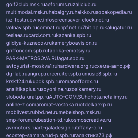
golf2club.msk.ru
aeforums.ru
zallclub.ru
multimodal.msk.ru
habaigry.ru
haikko.ru
sobakopedia.ru
isz-fest.ru
ewnc.info
screensaver-clock.net.ru
volnav.spb.ru
comnat.ru
npf.net.ru
7bit.pp.ru
kalugatur.ru
tesiaes.ru
card.com.ru
kazanka.spb.ru
gildiya-kuznecov.ru
kameryboavision.ru
griffoncom.spb.ru
fabrika-emotsiy.ru
PARK-MATROSOVA.RU
agat.spb.ru
avtoyurist-moskva1.ru
hardware.org.ru
схема-авто.рф
dg-lab.ru
angrup.ru
recruiter.spb.ru
music8.spb.ru
krsk124.ru
kubok.spb.ru
romanofforex.ru
analitikaplus.ru
spyonline.ru
zosikamery.ru
sloboda-ural.pp.ru
AUTO-COM.SU
hohota.net
alimy.ru
online-z.com
aromat-vostoka.ru
otdelkaexp.ru
mobilvest.ru
bbd.net.ru
mebelshop.msk.ru
smp-forum.ru
bastion-td.ru
kosmoscreative.ru
avrmotors.ru
art-galadesign.ru
tiffany-c.ru
ecostep-samara.ru
d-p.spb.ru
галактика73.рф