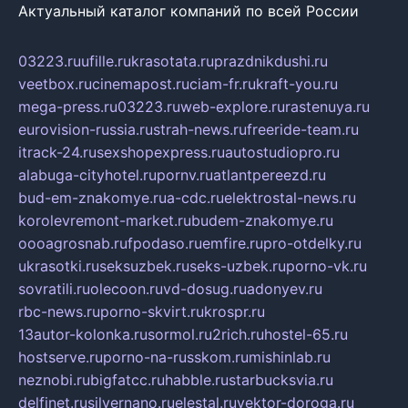
Актуальный каталог компаний по всей России
03223.ru
ufille.ru
krasotata.ru
prazdnikdushi.ru
veetbox.ru
cinemapost.ru
ciam-fr.ru
kraft-you.ru
mega-press.ru
03223.ru
web-explore.ru
rastenuya.ru
eurovision-russia.ru
strah-news.ru
freeride-team.ru
itrack-24.ru
sexshopexpress.ru
autostudiopro.ru
alabuga-cityhotel.ru
pornv.ru
atlantpereezd.ru
bud-em-znakomye.ru
a-cdc.ru
elektrostal-news.ru
korolevremont-market.ru
budem-znakomye.ru
oooagrosnab.ru
fpodaso.ru
emfire.ru
pro-otdelky.ru
ukrasotki.ru
seksuzbek.ru
seks-uzbek.ru
porno-vk.ru
sovratili.ru
olecoon.ru
vd-dosug.ru
adonyev.ru
rbc-news.ru
porno-skvirt.ru
krospr.ru
13autor-kolonka.ru
sormol.ru
2rich.ru
hostel-65.ru
hostserve.ru
porno-na-russkom.ru
mishinlab.ru
neznobi.ru
bigfatcc.ru
habble.ru
starbucksvia.ru
delfinet.ru
silvernano.ru
elestal.ru
vektor-doroga.ru