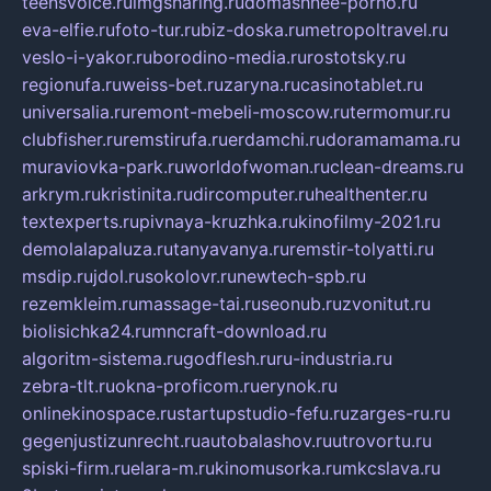
teensvoice.ru
imgsharing.ru
domashnee-porno.ru
eva-elfie.ru
foto-tur.ru
biz-doska.ru
metropoltravel.ru
veslo-i-yakor.ru
borodino-media.ru
rostotsky.ru
regionufa.ru
weiss-bet.ru
zaryna.ru
casinotablet.ru
universalia.ru
remont-mebeli-moscow.ru
termomur.ru
clubfisher.ru
remstirufa.ru
erdamchi.ru
doramamama.ru
muraviovka-park.ru
worldofwoman.ru
clean-dreams.ru
arkrym.ru
kristinita.ru
dircomputer.ru
healthenter.ru
textexperts.ru
pivnaya-kruzhka.ru
kinofilmy-2021.ru
demolalapaluza.ru
tanyavanya.ru
remstir-tolyatti.ru
msdip.ru
jdol.ru
sokolovr.ru
newtech-spb.ru
rezemkleim.ru
massage-tai.ru
seonub.ru
zvonitut.ru
biolisichka24.ru
mncraft-download.ru
algoritm-sistema.ru
godflesh.ru
ru-industria.ru
zebra-tlt.ru
okna-proficom.ru
erynok.ru
onlinekinospace.ru
startupstudio-fefu.ru
zarges-ru.ru
gegenjustizunrecht.ru
autobalashov.ru
utrovortu.ru
spiski-firm.ru
elara-m.ru
kinomusorka.ru
mkcslava.ru