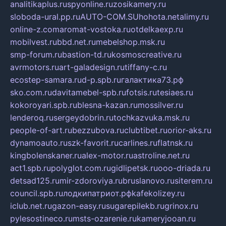
analitikaplus.ru
spyonline.ru
zosikamery.ru
sloboda-ural.pp.ru
AUTO-COM.SU
hohota.net
alimy.ru
online-z.com
aromat-vostoka.ru
otdelkaexp.ru
mobilvest.ru
bbd.net.ru
mebelshop.msk.ru
smp-forum.ru
bastion-td.ru
kosmoscreative.ru
avrmotors.ru
art-galadesign.ru
tiffany-c.ru
ecostep-samara.ru
d-p.spb.ru
галактика73.рф
sko.com.ru
davitamebel-spb.ru
fotsis.ru
tesiaes.ru
kokoroyari.spb.ru
blesna-kazan.ru
mossilver.ru
lenderoq.ru
sergeydobrin.ru
tochkazvuka.msk.ru
people-of-art.ru
bezzubova.ru
clubtibet.ru
orior-aks.ru
dynamoauto.ru
szk-favorit.ru
carlines.ru
flatnsk.ru
kingbolenskaner.ru
alex-motor.ru
astroline.net.ru
act1.spb.ru
polyglot.com.ru
gidlipetsk.ru
ooo-driada.ru
detsad125.ru
mir-zdoroviya.ru
bruslanovo.ru
siterem.ru
council.spb.ru
лодкипатриот.рф
kafekolizey.ru
iclub.net.ru
gazon-easy.ru
sugarepilekb.ru
grinox.ru
pylesostineco.ru
msts-ozarenie.ru
kameryjooan.ru