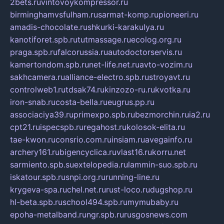
2bets.ru
vintovoykompressor.ru
birminghamvsfulham.ru
sarmat-komp.ru
pioneeri.ru
amadis-chocolate.ru
shkurki-karakulya.ru
kanotiforet.spb.ru
tutmassage.ru
ecolog.org.ru
praga.spb.ru
falcorussia.ru
autodoctorservis.ru
kamertondom.spb.ru
net-life.net.ru
avto-vozim.ru
sakhcamera.ru
alliance-electro.spb.ru
stroyavt.ru
controlweb1.ru
tdsak74.ru
kinzozo-ru.ru
kvotka.ru
iron-snab.ru
costa-bella.ru
eugrus.pp.ru
associaciya39.ru
primexpo.spb.ru
bezmorchin.ru
ia2.ru
cpt21.ru
ispecspb.ru
regahost.ru
kolosok-elita.ru
tae-kwon.ru
consrio.com.ru
insiam.ru
avegainfo.ru
archery161.ru
bigencyclica.ru
vlast16.ru
korru.net
sarmiento.spb.su
extelopedia.ru
lammin-suo.spb.ru
iskatour.spb.ru
snpi.org.ru
running-line.ru
krygeva-spa.ru
chel.net.ru
rust-loco.ru
dugshop.ru
hl-beta.spb.ru
school494.spb.ru
mymubaby.ru
epoha-metalband.ru
ngr.spb.ru
rusgosnews.com