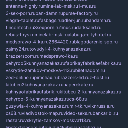
antenna-highly.ru
mine-lab-msk.ru
1-mus.ru
3-sex-porn.ru
ban-damn.ru
purse-factory.ru
viagra-tablet.ru
fasbags.ru
adler-jun.ru
bandamn.ru
fincontech.ru
3sexporn.ru
1mus.ru
darksand.ru
rebus-toys.ru
minelab-msk.ru
alabuga-cityhotel.ru
medsprawo-4-ka.ru
2864420.ru
blagodarenie-spb.ru
zajmy24.ru
tovudyi-4-kuhnyanazakaz.ru
brazzerscom.ru
medsprawo4ka.ru
xehyroo5kuhnyanazakaz.ru
fabrikayfabrikaefabrika.ru
vskrytie-zamkov-moskva-113.ru
biletnadom.ru
zed-online.ru
pimchax.ru
brazzers-hd.ru
z-host.ru
kitubeu2kuhnyanazakaz.ru
naperekate.ru
kuhnyaofabrikaufabrik.ru
kitubeu-2-kuhnyanazakaz.ru
xehyroo-5-kuhnyanazakaz.ru
cs-68.ru
guzywia-4-kuhnyanazakaz.ru
mir-tk.ru
vlknrussia.ru
cs68.ru
vladivostok-map.ru
video-seks.ru
bankaribi.ru
raszar.ru
vskrytie-zamkov-moskva113.ru
lipetsktelecom.ru
tovudyi4kuhnyanazakaz.ru