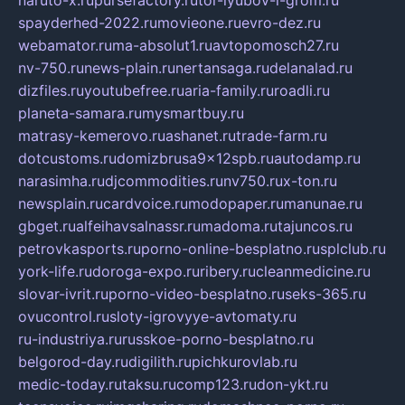
spayderhed-2022.ru
movieone.ru
evro-dez.ru
webamator.ru
ma-absolut1.ru
avtopomosch27.ru
nv-750.ru
news-plain.ru
nertansaga.ru
delanalad.ru
dizfiles.ru
youtubefree.ru
aria-family.ru
roadli.ru
planeta-samara.ru
mysmartbuy.ru
matrasy-kemerovo.ru
ashanet.ru
trade-farm.ru
dotcustoms.ru
domizbrusa9x12spb.ru
autodamp.ru
narasimha.ru
djcommodities.ru
nv750.ru
x-ton.ru
newsplain.ru
cardvoice.ru
modopaper.ru
manunae.ru
gbget.ru
alfeihavsalnassr.ru
madoma.ru
tajuncos.ru
petrovkasports.ru
porno-online-besplatno.ru
splclub.ru
york-life.ru
doroga-expo.ru
ribery.ru
cleanmedicine.ru
slovar-ivrit.ru
porno-video-besplatno.ru
seks-365.ru
ovucontrol.ru
sloty-igrovyye-avtomaty.ru
ru-industriya.ru
russkoe-porno-besplatno.ru
belgorod-day.ru
digilith.ru
pichkurovlab.ru
medic-today.ru
taksu.ru
comp123.ru
don-ykt.ru