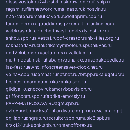
dieselvostok.ru
24hostel.msk.ru
w-dev.ru
f-ship.ru
regsmi.ru
filmnetwork.ru
malinasp.ru
kinosvin.ru
h2o-salon.ru
malutkayork.ru
deltaprim.spb.ru
tango-perm.ru
gooddir.ru
sgv.su
multiki-online.com
webkrasotki.com
cherinvest.ru
detskiy-ostrov.ru
ankou.spb.ru
alvesta1.ru
pdf-creator.ru
nix-files.org.ru
sakhatoday.ru
elektrikersymboler.ru
sputnikyes.ru
golf2club.msk.ru
aeforums.ru
zallclub.ru
multimodal.msk.ru
habaigry.ru
haikko.ru
sobakopedia.ru
isz-fest.ru
ewnc.info
screensaver-clock.net.ru
volnav.spb.ru
comnat.ru
npf.net.ru
7bit.pp.ru
kalugatur.ru
tesiaes.ru
card.com.ru
kazanka.spb.ru
gildiya-kuznecov.ru
kameryboavision.ru
griffoncom.spb.ru
fabrika-emotsiy.ru
PARK-MATROSOVA.RU
agat.spb.ru
avtoyurist-moskva1.ru
hardware.org.ru
схема-авто.рф
dg-lab.ru
angrup.ru
recruiter.spb.ru
music8.spb.ru
krsk124.ru
kubok.spb.ru
romanofforex.ru