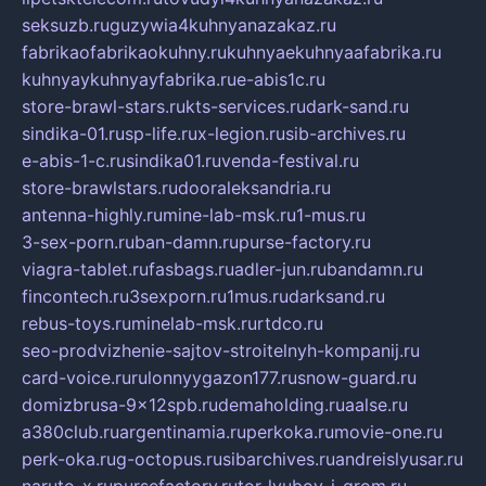
seksuzb.ru
guzywia4kuhnyanazakaz.ru
fabrikaofabrikaokuhny.ru
kuhnyaekuhnyaafabrika.ru
kuhnyaykuhnyayfabrika.ru
e-abis1c.ru
store-brawl-stars.ru
kts-services.ru
dark-sand.ru
sindika-01.ru
sp-life.ru
x-legion.ru
sib-archives.ru
e-abis-1-c.ru
sindika01.ru
venda-festival.ru
store-brawlstars.ru
dooraleksandria.ru
antenna-highly.ru
mine-lab-msk.ru
1-mus.ru
3-sex-porn.ru
ban-damn.ru
purse-factory.ru
viagra-tablet.ru
fasbags.ru
adler-jun.ru
bandamn.ru
fincontech.ru
3sexporn.ru
1mus.ru
darksand.ru
rebus-toys.ru
minelab-msk.ru
rtdco.ru
seo-prodvizhenie-sajtov-stroitelnyh-kompanij.ru
card-voice.ru
rulonnyygazon177.ru
snow-guard.ru
domizbrusa-9x12spb.ru
demaholding.ru
aalse.ru
a380club.ru
argentinamia.ru
perkoka.ru
movie-one.ru
perk-oka.ru
g-octopus.ru
sibarchives.ru
andreislyusar.ru
naruto-x.ru
pursefactory.ru
tor-lyubov-i-grom.ru