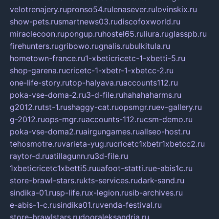
velotrenajery.ru
pronso54.ru
lenasever.ru
lovinskix.ru
show-pets.ru
smartnews03.ru
discofoxworld.ru
miraclecoon.ru
pongup.ru
hostel65.ru
liura.ru
glasspb.ru
firehunters.ru
gribowo.ru
gnalis.ru
bulkitula.ru
hometown-france.ru
1-xbeticricetc-1-xbetti-5.ru
shop-garena.ru
cricetc-1-xbetr-1-xbetcc-2.ru
one-life-story.ru
top-halyava.ru
accounts112.ru
poka-vse-doma-2.ru
3-d-file.ru
hahahaharms.ru
g2012.ru
tst-1.ru
shaggy-cat.ru
opsmgr.ru
ev-gallery.ru
g-2012.ru
ops-mgr.ru
accounts-112.ru
csm-demo.ru
poka-vse-doma2.ru
airgungames.ru
allseo-host.ru
tehosmotre.ru
varieta-yug.ru
cricetc1xbetr1xbetcc2.ru
raytor-d.ru
atillagunn.ru
3d-file.ru
1xbeticricetc1xbetti5.ru
uafoot-statti.ru
e-abis1c.ru
store-brawl-stars.ru
kts-services.ru
dark-sand.ru
sindika-01.ru
sp-life.ru
x-legion.ru
sib-archives.ru
e-abis-1-c.ru
sindika01.ru
venda-festival.ru
store-brawlstars.ru
dooraleksandria.ru