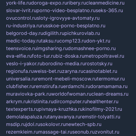
york-life.ru
doroga-expo.ru
ribery.ru
cleanmedicine.ru
slovar-ivrit.ru
porno-video-besplatno.ru
seks-365.ru
ovucontrol.ru
sloty-igrovyye-avtomaty.ru
ru-industriya.ru
russkoe-porno-besplatno.ru
belgorod-day.ru
digilith.ru
pichkurovlab.ru
medic-today.ru
taksu.ru
comp123.ru
don-ykt.ru
teensvoice.ru
imgsharing.ru
domashnee-porno.ru
eva-elfie.ru
foto-tur.ru
biz-doska.ru
metropoltravel.ru
veslo-i-yakor.ru
borodino-media.ru
rostotsky.ru
regionufa.ru
weiss-bet.ru
zaryna.ru
casinotablet.ru
universalia.ru
remont-mebeli-moscow.ru
termomur.ru
clubfisher.ru
remstirufa.ru
erdamchi.ru
doramamama.ru
muraviovka-park.ru
worldofwoman.ru
clean-dreams.ru
arkrym.ru
kristinita.ru
dircomputer.ru
healthenter.ru
textexperts.ru
pivnaya-kruzhka.ru
kinofilmy-2021.ru
demolalapaluza.ru
tanyavanya.ru
remstir-tolyatti.ru
msdip.ru
jdol.ru
sokolovr.ru
newtech-spb.ru
rezemkleim.ru
massage-tai.ru
seonub.ru
zvonitut.ru