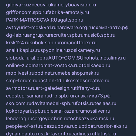
gildiya-kuznecov.ru
kameryboavision.ru
griffoncom.spb.ru
fabrika-emotsiy.ru
PARK-MATROSOVA.RU
agat.spb.ru
avtoyurist-moskva1.ru
hardware.org.ru
схема-авто.рф
dg-lab.ru
angrup.ru
recruiter.spb.ru
music8.spb.ru
krsk124.ru
kubok.spb.ru
romanofforex.ru
analitikaplus.ru
spyonline.ru
zosikamery.ru
sloboda-ural.pp.ru
AUTO-COM.SU
hohota.net
alimy.ru
online-z.com
aromat-vostoka.ru
otdelkaexp.ru
mobilvest.ru
bbd.net.ru
mebelshop.msk.ru
smp-forum.ru
bastion-td.ru
kosmoscreative.ru
avrmotors.ru
art-galadesign.ru
tiffany-c.ru
ecostep-samara.ru
d-p.spb.ru
галактика73.рф
sko.com.ru
davitamebel-spb.ru
fotsis.ru
tesiaes.ru
kokoroyari.spb.ru
blesna-kazan.ru
mossilver.ru
lenderoq.ru
sergeydobrin.ru
tochkazvuka.msk.ru
people-of-art.ru
bezzubova.ru
clubtibet.ru
orior-aks.ru
dynamoauto.ru
szk-favorit.ru
carlines.ru
flatnsk.ru