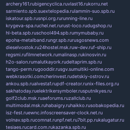
archery161.ru
bigencyclica.ru
vlast16.ru
korru.net
sarmiento.spb.su
extelopedia.ru
lammin-suo.spb.ru
iskatour.spb.ru
snpi.org.ru
running-line.ru
krygeva-spa.ru
chel.net.ru
rust-loco.ru
dugshop.ru
hl-beta.spb.ru
school494.spb.ru
mymubaby.ru
epoha-metalband.ru
ngr.spb.ru
rusgosnews.com
dieselvostok.ru
24hostel.msk.ru
w-dev.ru
f-ship.ru
regsmi.ru
filmnetwork.ru
malinasp.ru
kinosvin.ru
h2o-salon.ru
malutkayork.ru
deltaprim.spb.ru
tango-perm.ru
gooddir.ru
sgv.su
multiki-online.com
webkrasotki.com
cherinvest.ru
detskiy-ostrov.ru
ankou.spb.ru
alvesta1.ru
pdf-creator.ru
nix-files.org.ru
sakhatoday.ru
elektrikersymboler.ru
sputnikyes.ru
golf2club.msk.ru
aeforums.ru
zallclub.ru
multimodal.msk.ru
habaigry.ru
haikko.ru
sobakopedia.ru
isz-fest.ru
ewnc.info
screensaver-clock.net.ru
volnav.spb.ru
comnat.ru
npf.net.ru
7bit.pp.ru
kalugatur.ru
tesiaes.ru
card.com.ru
kazanka.spb.ru