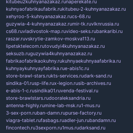
kitubeu2kuhnyanazakaz.ru
naperekate.ru
kuhnyaofabrikaufabrik.ru
kitubeu-2-kuhnyanazakaz.ru
xehyroo-5-kuhnyanazakaz.ru
cs-68.ru
guzywia-4-kuhnyanazakaz.ru
mir-tk.ru
vlknrussia.ru
cs68.ru
vladivostok-map.ru
video-seks.ru
bankaribi.ru
raszar.ru
vskrytie-zamkov-moskva113.ru
lipetsktelecom.ru
tovudyi4kuhnyanazakaz.ru
seksuzb.ru
guzywia4kuhnyanazakaz.ru
fabrikaofabrikaokuhny.ru
kuhnyaekuhnyaafabrika.ru
kuhnyaykuhnyayfabrika.ru
e-abis1c.ru
store-brawl-stars.ru
kts-services.ru
dark-sand.ru
sindika-01.ru
sp-life.ru
x-legion.ru
sib-archives.ru
e-abis-1-c.ru
sindika01.ru
venda-festival.ru
store-brawlstars.ru
dooraleksandria.ru
antenna-highly.ru
mine-lab-msk.ru
1-mus.ru
3-sex-porn.ru
ban-damn.ru
purse-factory.ru
viagra-tablet.ru
fasbags.ru
adler-jun.ru
bandamn.ru
fincontech.ru
3sexporn.ru
1mus.ru
darksand.ru