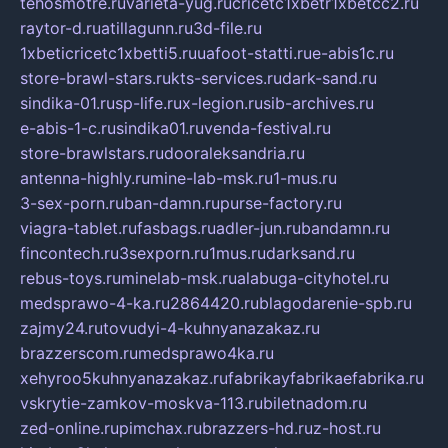
tehosmotre.ru
varieta-yug.ru
cricetc1xbetr1xbetcc2.ru
raytor-d.ru
atillagunn.ru
3d-file.ru
1xbeticricetc1xbetti5.ru
uafoot-statti.ru
e-abis1c.ru
store-brawl-stars.ru
kts-services.ru
dark-sand.ru
sindika-01.ru
sp-life.ru
x-legion.ru
sib-archives.ru
e-abis-1-c.ru
sindika01.ru
venda-festival.ru
store-brawlstars.ru
dooraleksandria.ru
antenna-highly.ru
mine-lab-msk.ru
1-mus.ru
3-sex-porn.ru
ban-damn.ru
purse-factory.ru
viagra-tablet.ru
fasbags.ru
adler-jun.ru
bandamn.ru
fincontech.ru
3sexporn.ru
1mus.ru
darksand.ru
rebus-toys.ru
minelab-msk.ru
alabuga-cityhotel.ru
medsprawo-4-ka.ru
2864420.ru
blagodarenie-spb.ru
zajmy24.ru
tovudyi-4-kuhnyanazakaz.ru
brazzerscom.ru
medsprawo4ka.ru
xehyroo5kuhnyanazakaz.ru
fabrikayfabrikaefabrika.ru
vskrytie-zamkov-moskva-113.ru
biletnadom.ru
zed-online.ru
pimchax.ru
brazzers-hd.ru
z-host.ru