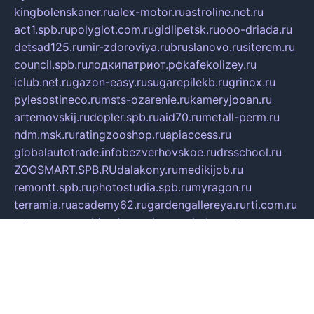
kingbolenskaner.ru
alex-motor.ru
astroline.net.ru
act1.spb.ru
polyglot.com.ru
gidlipetsk.ru
ooo-driada.ru
detsad125.ru
mir-zdoroviya.ru
bruslanovo.ru
siterem.ru
council.spb.ru
лодкипатриот.рф
kafekolizey.ru
iclub.net.ru
gazon-easy.ru
sugarepilekb.ru
grinox.ru
pylesostineco.ru
msts-ozarenie.ru
kameryjooan.ru
artemovskij.ru
dopler.spb.ru
aid70.ru
metall-perm.ru
ndm.msk.ru
ratingzooshop.ru
apiaccess.ru
globalautotrade.info
bezverhovskoe.ru
drsschool.ru
ZOOSMART.SPB.RU
dalakony.ru
medikijob.ru
remontt.spb.ru
photostudia.spb.ru
myragon.ru
terramia.ru
academy62.ru
gardengallereya.ru
rti.com.ru
artem-news.ru
biserinca.ru
krasnodarkurort.com
imshowtv.ru
mebel-v-tule.ru
mobtopik.ru
pcsecurity.net.ru
tool-sib.ru
multimetrunit.ru
sp-tour.ru
fan-cs.ru
santeh-russia.ru
symbian9.net.ru
DSHAIR.RU
tmmotors.spb.ru
xjocuricopii.com
musavtomat.msk.ru
obustrojdom.ru
sovetcik.ru
ybaranovskaya.ru