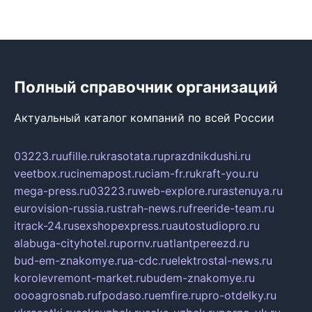
Полный справочник организаций
Актуальный каталог компаний по всей России
03223.ru
ufille.ru
krasotata.ru
prazdnikdushi.ru
veetbox.ru
cinemapost.ru
ciam-fr.ru
kraft-you.ru
mega-press.ru
03223.ru
web-explore.ru
rastenuya.ru
eurovision-russia.ru
strah-news.ru
freeride-team.ru
itrack-24.ru
sexshopexpress.ru
autostudiopro.ru
alabuga-cityhotel.ru
pornv.ru
atlantpereezd.ru
bud-em-znakomye.ru
a-cdc.ru
elektrostal-news.ru
korolevremont-market.ru
budem-znakomye.ru
oooagrosnab.ru
fpodaso.ru
emfire.ru
pro-otdelky.ru