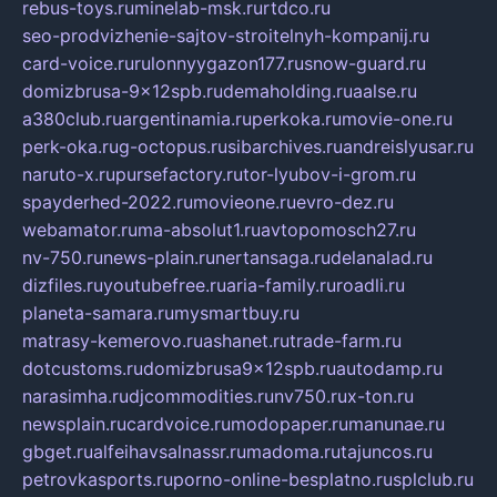
rebus-toys.ru
minelab-msk.ru
rtdco.ru
seo-prodvizhenie-sajtov-stroitelnyh-kompanij.ru
card-voice.ru
rulonnyygazon177.ru
snow-guard.ru
domizbrusa-9x12spb.ru
demaholding.ru
aalse.ru
a380club.ru
argentinamia.ru
perkoka.ru
movie-one.ru
perk-oka.ru
g-octopus.ru
sibarchives.ru
andreislyusar.ru
naruto-x.ru
pursefactory.ru
tor-lyubov-i-grom.ru
spayderhed-2022.ru
movieone.ru
evro-dez.ru
webamator.ru
ma-absolut1.ru
avtopomosch27.ru
nv-750.ru
news-plain.ru
nertansaga.ru
delanalad.ru
dizfiles.ru
youtubefree.ru
aria-family.ru
roadli.ru
planeta-samara.ru
mysmartbuy.ru
matrasy-kemerovo.ru
ashanet.ru
trade-farm.ru
dotcustoms.ru
domizbrusa9x12spb.ru
autodamp.ru
narasimha.ru
djcommodities.ru
nv750.ru
x-ton.ru
newsplain.ru
cardvoice.ru
modopaper.ru
manunae.ru
gbget.ru
alfeihavsalnassr.ru
madoma.ru
tajuncos.ru
petrovkasports.ru
porno-online-besplatno.ru
splclub.ru