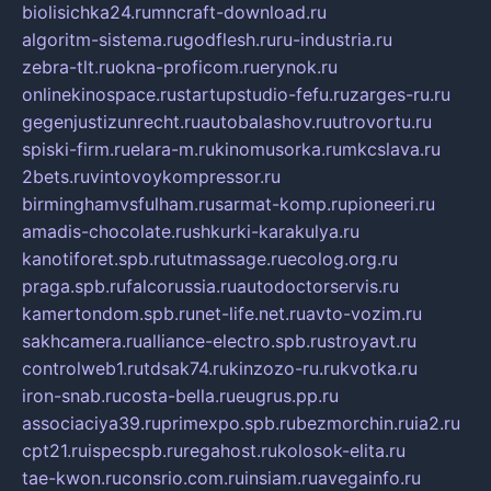
biolisichka24.ru
mncraft-download.ru
algoritm-sistema.ru
godflesh.ru
ru-industria.ru
zebra-tlt.ru
okna-proficom.ru
erynok.ru
onlinekinospace.ru
startupstudio-fefu.ru
zarges-ru.ru
gegenjustizunrecht.ru
autobalashov.ru
utrovortu.ru
spiski-firm.ru
elara-m.ru
kinomusorka.ru
mkcslava.ru
2bets.ru
vintovoykompressor.ru
birminghamvsfulham.ru
sarmat-komp.ru
pioneeri.ru
amadis-chocolate.ru
shkurki-karakulya.ru
kanotiforet.spb.ru
tutmassage.ru
ecolog.org.ru
praga.spb.ru
falcorussia.ru
autodoctorservis.ru
kamertondom.spb.ru
net-life.net.ru
avto-vozim.ru
sakhcamera.ru
alliance-electro.spb.ru
stroyavt.ru
controlweb1.ru
tdsak74.ru
kinzozo-ru.ru
kvotka.ru
iron-snab.ru
costa-bella.ru
eugrus.pp.ru
associaciya39.ru
primexpo.spb.ru
bezmorchin.ru
ia2.ru
cpt21.ru
ispecspb.ru
regahost.ru
kolosok-elita.ru
tae-kwon.ru
consrio.com.ru
insiam.ru
avegainfo.ru