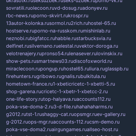
ukrasotki.ru
seksuzbek.ru
seks-uzbek.ru
porno-vk.ru
sovratili.ru
olecoon.ru
vd-dosug.ru
adonyev.ru
rbc-news.ru
porno-skvirt.ru
krospr.ru
13autor-kolonka.ru
sormol.ru
2rich.ru
hostel-65.ru
hostserve.ru
porno-na-russkom.ru
mishinlab.ru
neznobi.ru
bigfatcc.ru
habble.ru
starbucksvia.ru
delfinet.ru
silvernano.ru
elestal.ru
vektor-doroga.ru
velotrenajery.ru
pronso54.ru
lenasever.ru
lovinskix.ru
show-pets.ru
smartnews03.ru
discofoxworld.ru
miraclecoon.ru
pongup.ru
hostel65.ru
liura.ru
glasspb.ru
firehunters.ru
gribowo.ru
gnalis.ru
bulkitula.ru
hometown-france.ru
1-xbeticricetc-1-xbetti-5.ru
shop-garena.ru
cricetc-1-xbetr-1-xbetcc-2.ru
one-life-story.ru
top-halyava.ru
accounts112.ru
poka-vse-doma-2.ru
3-d-file.ru
hahahaharms.ru
g2012.ru
tst-1.ru
shaggy-cat.ru
opsmgr.ru
ev-gallery.ru
g-2012.ru
ops-mgr.ru
accounts-112.ru
csm-demo.ru
poka-vse-doma2.ru
airgungames.ru
allseo-host.ru