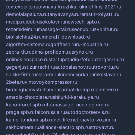
textexperts.ru
pivnaya-kruzhka.ru
kinofilmy-2021.ru
demolalapaluza.ru
tanyavanya.ru
remstir-tolyatti.ru
msdip.ru
jdol.ru
sokolovr.ru
newtech-spb.ru
rezemkleim.ru
massage-tai.ru
seonub.ru
zvonitut.ru
biolisichka24.ru
mncraft-download.ru
algoritm-sistema.ru
godflesh.ru
ru-industria.ru
zebra-tlt.ru
okna-proficom.ru
erynok.ru
onlinekinospace.ru
startupstudio-fefu.ru
zarges-ru.ru
gegenjustizunrecht.ru
autobalashov.ru
utrovortu.ru
spiski-firm.ru
elara-m.ru
kinomusorka.ru
mkcslava.ru
2bets.ru
vintovoykompressor.ru
birminghamvsfulham.ru
sarmat-komp.ru
pioneeri.ru
amadis-chocolate.ru
shkurki-karakulya.ru
kanotiforet.spb.ru
tutmassage.ru
ecolog.org.ru
praga.spb.ru
falcorussia.ru
autodoctorservis.ru
kamertondom.spb.ru
net-life.net.ru
avto-vozim.ru
sakhcamera.ru
alliance-electro.spb.ru
stroyavt.ru
controlweb1.ru
tdsak74.ru
kinzozo-ru.ru
kvotka.ru