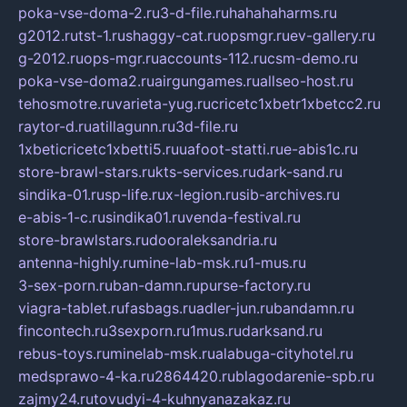
poka-vse-doma-2.ru
3-d-file.ru
hahahaharms.ru
g2012.ru
tst-1.ru
shaggy-cat.ru
opsmgr.ru
ev-gallery.ru
g-2012.ru
ops-mgr.ru
accounts-112.ru
csm-demo.ru
poka-vse-doma2.ru
airgungames.ru
allseo-host.ru
tehosmotre.ru
varieta-yug.ru
cricetc1xbetr1xbetcc2.ru
raytor-d.ru
atillagunn.ru
3d-file.ru
1xbeticricetc1xbetti5.ru
uafoot-statti.ru
e-abis1c.ru
store-brawl-stars.ru
kts-services.ru
dark-sand.ru
sindika-01.ru
sp-life.ru
x-legion.ru
sib-archives.ru
e-abis-1-c.ru
sindika01.ru
venda-festival.ru
store-brawlstars.ru
dooraleksandria.ru
antenna-highly.ru
mine-lab-msk.ru
1-mus.ru
3-sex-porn.ru
ban-damn.ru
purse-factory.ru
viagra-tablet.ru
fasbags.ru
adler-jun.ru
bandamn.ru
fincontech.ru
3sexporn.ru
1mus.ru
darksand.ru
rebus-toys.ru
minelab-msk.ru
alabuga-cityhotel.ru
medsprawo-4-ka.ru
2864420.ru
blagodarenie-spb.ru
zajmy24.ru
tovudyi-4-kuhnyanazakaz.ru