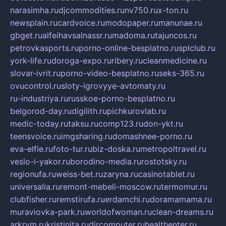
narasimha.ru
djcommodities.ru
nv750.ru
x-ton.ru
newsplain.ru
cardvoice.ru
modopaper.ru
manunae.ru
gbget.ru
alfeihavsalnassr.ru
madoma.ru
tajuncos.ru
petrovkasports.ru
porno-online-besplatno.ru
splclub.ru
york-life.ru
doroga-expo.ru
ribery.ru
cleanmedicine.ru
slovar-ivrit.ru
porno-video-besplatno.ru
seks-365.ru
ovucontrol.ru
sloty-igrovyye-avtomaty.ru
ru-industriya.ru
russkoe-porno-besplatno.ru
belgorod-day.ru
digilith.ru
pichkurovlab.ru
medic-today.ru
taksu.ru
comp123.ru
don-ykt.ru
teensvoice.ru
imgsharing.ru
domashnee-porno.ru
eva-elfie.ru
foto-tur.ru
biz-doska.ru
metropoltravel.ru
veslo-i-yakor.ru
borodino-media.ru
rostotsky.ru
regionufa.ru
weiss-bet.ru
zaryna.ru
casinotablet.ru
universalia.ru
remont-mebeli-moscow.ru
termomur.ru
clubfisher.ru
remstirufa.ru
erdamchi.ru
doramamama.ru
muraviovka-park.ru
worldofwoman.ru
clean-dreams.ru
arkrym.ru
kristinita.ru
dircomputer.ru
healthenter.ru