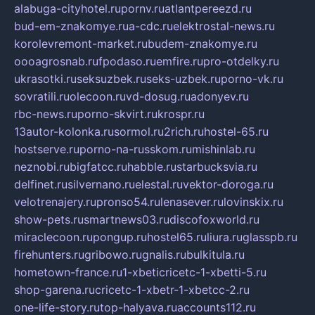
alabuga-cityhotel.ru
pornv.ru
atlantpereezd.ru
bud-em-znakomye.ru
a-cdc.ru
elektrostal-news.ru
korolevremont-market.ru
budem-znakomye.ru
oooagrosnab.ru
fpodaso.ru
emfire.ru
pro-otdelky.ru
ukrasotki.ru
seksuzbek.ru
seks-uzbek.ru
porno-vk.ru
sovratili.ru
olecoon.ru
vd-dosug.ru
adonyev.ru
rbc-news.ru
porno-skvirt.ru
krospr.ru
13autor-kolonka.ru
sormol.ru
2rich.ru
hostel-65.ru
hostserve.ru
porno-na-russkom.ru
mishinlab.ru
neznobi.ru
bigfatcc.ru
habble.ru
starbucksvia.ru
delfinet.ru
silvernano.ru
elestal.ru
vektor-doroga.ru
velotrenajery.ru
pronso54.ru
lenasever.ru
lovinskix.ru
show-pets.ru
smartnews03.ru
discofoxworld.ru
miraclecoon.ru
pongup.ru
hostel65.ru
liura.ru
glasspb.ru
firehunters.ru
gribowo.ru
gnalis.ru
bulkitula.ru
hometown-france.ru
1-xbeticricetc-1-xbetti-5.ru
shop-garena.ru
cricetc-1-xbetr-1-xbetcc-2.ru
one-life-story.ru
top-halyava.ru
accounts112.ru