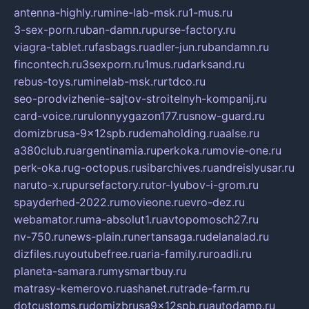
antenna-highly.ru
mine-lab-msk.ru
1-mus.ru
3-sex-porn.ru
ban-damn.ru
purse-factory.ru
viagra-tablet.ru
fasbags.ru
adler-jun.ru
bandamn.ru
fincontech.ru
3sexporn.ru
1mus.ru
darksand.ru
rebus-toys.ru
minelab-msk.ru
rtdco.ru
seo-prodvizhenie-sajtov-stroitelnyh-kompanij.ru
card-voice.ru
rulonnyygazon177.ru
snow-guard.ru
domizbrusa-9x12spb.ru
demaholding.ru
aalse.ru
a380club.ru
argentinamia.ru
perkoka.ru
movie-one.ru
perk-oka.ru
g-octopus.ru
sibarchives.ru
andreislyusar.ru
naruto-x.ru
pursefactory.ru
tor-lyubov-i-grom.ru
spayderhed-2022.ru
movieone.ru
evro-dez.ru
webamator.ru
ma-absolut1.ru
avtopomosch27.ru
nv-750.ru
news-plain.ru
nertansaga.ru
delanalad.ru
dizfiles.ru
youtubefree.ru
aria-family.ru
roadli.ru
planeta-samara.ru
mysmartbuy.ru
matrasy-kemerovo.ru
ashanet.ru
trade-farm.ru
dotcustoms.ru
domizbrusa9x12spb.ru
autodamp.ru