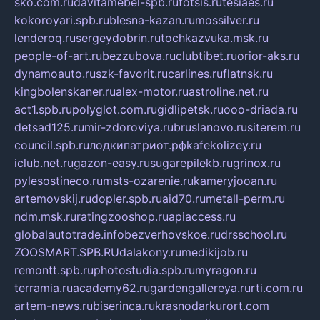
sko.com.ru
davitamebel-spb.ru
fotsis.ru
tesiaes.ru
kokoroyari.spb.ru
blesna-kazan.ru
mossilver.ru
lenderoq.ru
sergeydobrin.ru
tochkazvuka.msk.ru
people-of-art.ru
bezzubova.ru
clubtibet.ru
orior-aks.ru
dynamoauto.ru
szk-favorit.ru
carlines.ru
flatnsk.ru
kingbolenskaner.ru
alex-motor.ru
astroline.net.ru
act1.spb.ru
polyglot.com.ru
gidlipetsk.ru
ooo-driada.ru
detsad125.ru
mir-zdoroviya.ru
bruslanovo.ru
siterem.ru
council.spb.ru
лодкипатриот.рф
kafekolizey.ru
iclub.net.ru
gazon-easy.ru
sugarepilekb.ru
grinox.ru
pylesostineco.ru
msts-ozarenie.ru
kameryjooan.ru
artemovskij.ru
dopler.spb.ru
aid70.ru
metall-perm.ru
ndm.msk.ru
ratingzooshop.ru
apiaccess.ru
globalautotrade.info
bezverhovskoe.ru
drsschool.ru
ZOOSMART.SPB.RU
dalakony.ru
medikijob.ru
remontt.spb.ru
photostudia.spb.ru
myragon.ru
terramia.ru
academy62.ru
gardengallereya.ru
rti.com.ru
artem-news.ru
biserinca.ru
krasnodarkurort.com