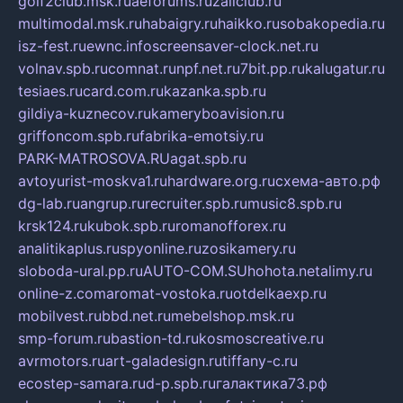
golf2club.msk.ru
aeforums.ru
zallclub.ru
multimodal.msk.ru
habaigry.ru
haikko.ru
sobakopedia.ru
isz-fest.ru
ewnc.info
screensaver-clock.net.ru
volnav.spb.ru
comnat.ru
npf.net.ru
7bit.pp.ru
kalugatur.ru
tesiaes.ru
card.com.ru
kazanka.spb.ru
gildiya-kuznecov.ru
kameryboavision.ru
griffoncom.spb.ru
fabrika-emotsiy.ru
PARK-MATROSOVA.RU
agat.spb.ru
avtoyurist-moskva1.ru
hardware.org.ru
схема-авто.рф
dg-lab.ru
angrup.ru
recruiter.spb.ru
music8.spb.ru
krsk124.ru
kubok.spb.ru
romanofforex.ru
analitikaplus.ru
spyonline.ru
zosikamery.ru
sloboda-ural.pp.ru
AUTO-COM.SU
hohota.net
alimy.ru
online-z.com
aromat-vostoka.ru
otdelkaexp.ru
mobilvest.ru
bbd.net.ru
mebelshop.msk.ru
smp-forum.ru
bastion-td.ru
kosmoscreative.ru
avrmotors.ru
art-galadesign.ru
tiffany-c.ru
ecostep-samara.ru
d-p.spb.ru
галактика73.рф