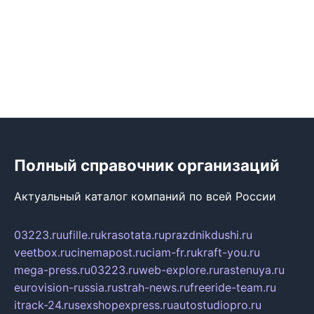
Полный справочник организаций
Актуальный каталог компаний по всей России
03223.ru
ufille.ru
krasotata.ru
prazdnikdushi.ru
veetbox.ru
cinemapost.ru
ciam-fr.ru
kraft-you.ru
mega-press.ru
03223.ru
web-explore.ru
rastenuya.ru
eurovision-russia.ru
strah-news.ru
freeride-team.ru
itrack-24.ru
sexshopexpress.ru
autostudiopro.ru