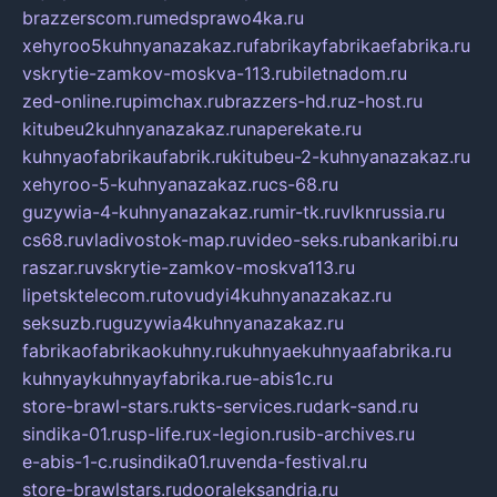
brazzerscom.ru
medsprawo4ka.ru
xehyroo5kuhnyanazakaz.ru
fabrikayfabrikaefabrika.ru
vskrytie-zamkov-moskva-113.ru
biletnadom.ru
zed-online.ru
pimchax.ru
brazzers-hd.ru
z-host.ru
kitubeu2kuhnyanazakaz.ru
naperekate.ru
kuhnyaofabrikaufabrik.ru
kitubeu-2-kuhnyanazakaz.ru
xehyroo-5-kuhnyanazakaz.ru
cs-68.ru
guzywia-4-kuhnyanazakaz.ru
mir-tk.ru
vlknrussia.ru
cs68.ru
vladivostok-map.ru
video-seks.ru
bankaribi.ru
raszar.ru
vskrytie-zamkov-moskva113.ru
lipetsktelecom.ru
tovudyi4kuhnyanazakaz.ru
seksuzb.ru
guzywia4kuhnyanazakaz.ru
fabrikaofabrikaokuhny.ru
kuhnyaekuhnyaafabrika.ru
kuhnyaykuhnyayfabrika.ru
e-abis1c.ru
store-brawl-stars.ru
kts-services.ru
dark-sand.ru
sindika-01.ru
sp-life.ru
x-legion.ru
sib-archives.ru
e-abis-1-c.ru
sindika01.ru
venda-festival.ru
store-brawlstars.ru
dooraleksandria.ru