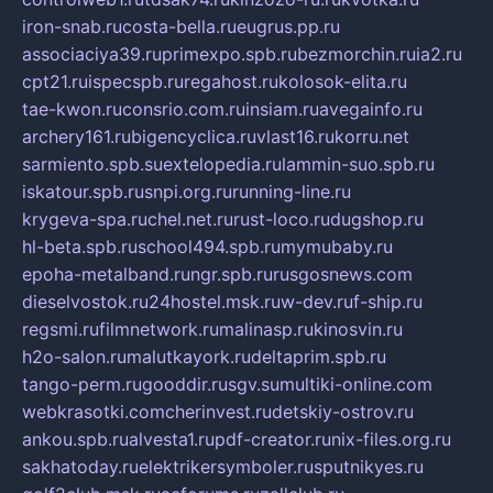
iron-snab.ru
costa-bella.ru
eugrus.pp.ru
associaciya39.ru
primexpo.spb.ru
bezmorchin.ru
ia2.ru
cpt21.ru
ispecspb.ru
regahost.ru
kolosok-elita.ru
tae-kwon.ru
consrio.com.ru
insiam.ru
avegainfo.ru
archery161.ru
bigencyclica.ru
vlast16.ru
korru.net
sarmiento.spb.su
extelopedia.ru
lammin-suo.spb.ru
iskatour.spb.ru
snpi.org.ru
running-line.ru
krygeva-spa.ru
chel.net.ru
rust-loco.ru
dugshop.ru
hl-beta.spb.ru
school494.spb.ru
mymubaby.ru
epoha-metalband.ru
ngr.spb.ru
rusgosnews.com
dieselvostok.ru
24hostel.msk.ru
w-dev.ru
f-ship.ru
regsmi.ru
filmnetwork.ru
malinasp.ru
kinosvin.ru
h2o-salon.ru
malutkayork.ru
deltaprim.spb.ru
tango-perm.ru
gooddir.ru
sgv.su
multiki-online.com
webkrasotki.com
cherinvest.ru
detskiy-ostrov.ru
ankou.spb.ru
alvesta1.ru
pdf-creator.ru
nix-files.org.ru
sakhatoday.ru
elektrikersymboler.ru
sputnikyes.ru