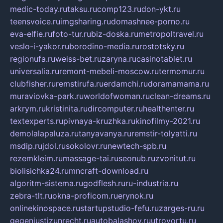
medic-today.ru
taksu.ru
comp123.ru
don-ykt.ru
teensvoice.ru
imgsharing.ru
domashnee-porno.ru
eva-elfie.ru
foto-tur.ru
biz-doska.ru
metropoltravel.ru
veslo-i-yakor.ru
borodino-media.ru
rostotsky.ru
regionufa.ru
weiss-bet.ru
zaryna.ru
casinotablet.ru
universalia.ru
remont-mebeli-moscow.ru
termomur.ru
clubfisher.ru
remstirufa.ru
erdamchi.ru
doramamama.ru
muraviovka-park.ru
worldofwoman.ru
clean-dreams.ru
arkrym.ru
kristinita.ru
dircomputer.ru
healthenter.ru
textexperts.ru
pivnaya-kruzhka.ru
kinofilmy-2021.ru
demolalapaluza.ru
tanyavanya.ru
remstir-tolyatti.ru
msdip.ru
jdol.ru
sokolovr.ru
newtech-spb.ru
rezemkleim.ru
massage-tai.ru
seonub.ru
zvonitut.ru
biolisichka24.ru
mncraft-download.ru
algoritm-sistema.ru
godflesh.ru
ru-industria.ru
zebra-tlt.ru
okna-proficom.ru
erynok.ru
onlinekinospace.ru
startupstudio-fefu.ru
zarges-ru.ru
gegenjustizunrecht.ru
autobalashov.ru
utrovortu.ru