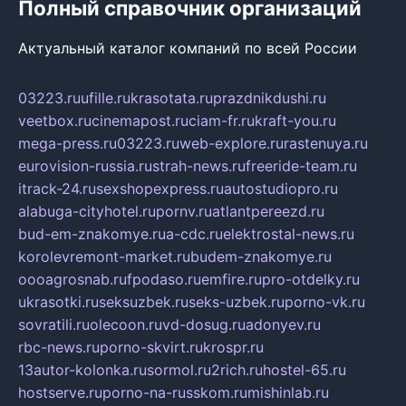
Полный справочник организаций
Актуальный каталог компаний по всей России
03223.ru
ufille.ru
krasotata.ru
prazdnikdushi.ru
veetbox.ru
cinemapost.ru
ciam-fr.ru
kraft-you.ru
mega-press.ru
03223.ru
web-explore.ru
rastenuya.ru
eurovision-russia.ru
strah-news.ru
freeride-team.ru
itrack-24.ru
sexshopexpress.ru
autostudiopro.ru
alabuga-cityhotel.ru
pornv.ru
atlantpereezd.ru
bud-em-znakomye.ru
a-cdc.ru
elektrostal-news.ru
korolevremont-market.ru
budem-znakomye.ru
oooagrosnab.ru
fpodaso.ru
emfire.ru
pro-otdelky.ru
ukrasotki.ru
seksuzbek.ru
seks-uzbek.ru
porno-vk.ru
sovratili.ru
olecoon.ru
vd-dosug.ru
adonyev.ru
rbc-news.ru
porno-skvirt.ru
krospr.ru
13autor-kolonka.ru
sormol.ru
2rich.ru
hostel-65.ru
hostserve.ru
porno-na-russkom.ru
mishinlab.ru