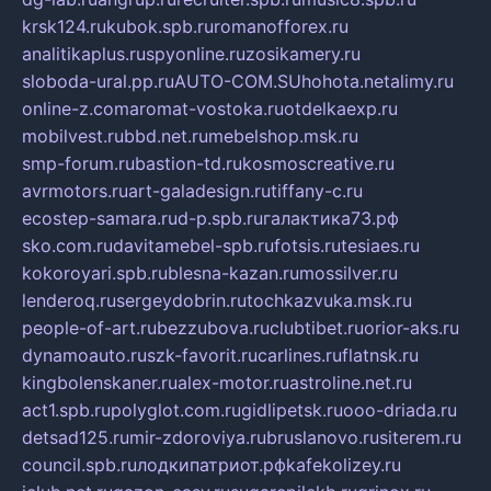
krsk124.ru
kubok.spb.ru
romanofforex.ru
analitikaplus.ru
spyonline.ru
zosikamery.ru
sloboda-ural.pp.ru
AUTO-COM.SU
hohota.net
alimy.ru
online-z.com
aromat-vostoka.ru
otdelkaexp.ru
mobilvest.ru
bbd.net.ru
mebelshop.msk.ru
smp-forum.ru
bastion-td.ru
kosmoscreative.ru
avrmotors.ru
art-galadesign.ru
tiffany-c.ru
ecostep-samara.ru
d-p.spb.ru
галактика73.рф
sko.com.ru
davitamebel-spb.ru
fotsis.ru
tesiaes.ru
kokoroyari.spb.ru
blesna-kazan.ru
mossilver.ru
lenderoq.ru
sergeydobrin.ru
tochkazvuka.msk.ru
people-of-art.ru
bezzubova.ru
clubtibet.ru
orior-aks.ru
dynamoauto.ru
szk-favorit.ru
carlines.ru
flatnsk.ru
kingbolenskaner.ru
alex-motor.ru
astroline.net.ru
act1.spb.ru
polyglot.com.ru
gidlipetsk.ru
ooo-driada.ru
detsad125.ru
mir-zdoroviya.ru
bruslanovo.ru
siterem.ru
council.spb.ru
лодкипатриот.рф
kafekolizey.ru