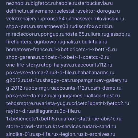
neznobi.ru
bigfatcc.ru
habble.ru
starbucksvia.ru
delfinet.ru
silvernano.ru
elestal.ru
vektor-doroga.ru
velotrenajery.ru
pronso54.ru
lenasever.ru
lovinskix.ru
show-pets.ru
smartnews03.ru
discofoxworld.ru
miraclecoon.ru
pongup.ru
hostel65.ru
liura.ru
glasspb.ru
firehunters.ru
gribowo.ru
gnalis.ru
bulkitula.ru
hometown-france.ru
1-xbeticricetc-1-xbetti-5.ru
shop-garena.ru
cricetc-1-xbetr-1-xbetcc-2.ru
one-life-story.ru
top-halyava.ru
accounts112.ru
poka-vse-doma-2.ru
3-d-file.ru
hahahaharms.ru
g2012.ru
tst-1.ru
shaggy-cat.ru
opsmgr.ru
ev-gallery.ru
g-2012.ru
ops-mgr.ru
accounts-112.ru
csm-demo.ru
poka-vse-doma2.ru
airgungames.ru
allseo-host.ru
tehosmotre.ru
varieta-yug.ru
cricetc1xbetr1xbetcc2.ru
raytor-d.ru
atillagunn.ru
3d-file.ru
1xbeticricetc1xbetti5.ru
uafoot-statti.ru
e-abis1c.ru
store-brawl-stars.ru
kts-services.ru
dark-sand.ru
sindika-01.ru
sp-life.ru
x-legion.ru
sib-archives.ru