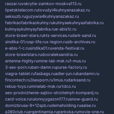
raszar.ru
vskrytie-zamkov-moskva113.ru
lipetsktelecom.ru
tovudyi4kuhnyanazakaz.ru
seksuzb.ru
guzywia4kuhnyanazakaz.ru
fabrikaofabrikaokuhny.ru
kuhnyaekuhnyaafabrika.ru
kuhnyaykuhnyayfabrika.ru
e-abis1c.ru
store-brawl-stars.ru
kts-services.ru
dark-sand.ru
sindika-01.ru
sp-life.ru
x-legion.ru
sib-archives.ru
e-abis-1-c.ru
sindika01.ru
venda-festival.ru
store-brawlstars.ru
dooraleksandria.ru
antenna-highly.ru
mine-lab-msk.ru
1-mus.ru
3-sex-porn.ru
ban-damn.ru
purse-factory.ru
viagra-tablet.ru
fasbags.ru
adler-jun.ru
bandamn.ru
fincontech.ru
3sexporn.ru
1mus.ru
darksand.ru
rebus-toys.ru
minelab-msk.ru
rtdco.ru
seo-prodvizhenie-sajtov-stroitelnyh-kompanij.ru
card-voice.ru
rulonnyygazon177.ru
snow-guard.ru
domizbrusa-9x12spb.ru
demaholding.ru
aalse.ru
a380club.ru
argentinamia.ru
perkoka.ru
movie-one.ru