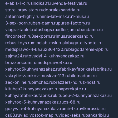
e-abis-1-c.ru
sindika01.ru
venda-festival.ru
store-brawlstars.ru
dooraleksandria.ru
antenna-highly.ru
mine-lab-msk.ru
1-mus.ru
3-sex-porn.ru
ban-damn.ru
purse-factory.ru
viagra-tablet.ru
fasbags.ru
adler-jun.ru
bandamn.ru
fincontech.ru
3sexporn.ru
1mus.ru
darksand.ru
rebus-toys.ru
minelab-msk.ru
alabuga-cityhotel.ru
medsprawo-4-ka.ru
2864420.ru
blagodarenie-spb.ru
zajmy24.ru
tovudyi-4-kuhnyanazakaz.ru
brazzerscom.ru
medsprawo4ka.ru
xehyroo5kuhnyanazakaz.ru
fabrikayfabrikaefabrika.ru
vskrytie-zamkov-moskva-113.ru
biletnadom.ru
zed-online.ru
pimchax.ru
brazzers-hd.ru
z-host.ru
kitubeu2kuhnyanazakaz.ru
naperekate.ru
kuhnyaofabrikaufabrik.ru
kitubeu-2-kuhnyanazakaz.ru
xehyroo-5-kuhnyanazakaz.ru
cs-68.ru
guzywia-4-kuhnyanazakaz.ru
mir-tk.ru
vlknrussia.ru
cs68.ru
vladivostok-map.ru
video-seks.ru
bankaribi.ru