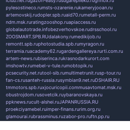
iclub.net.ru
gazon-easy.ru
sugarepilekb.ru
grinox.ru
pylesostineco.ru
msts-ozarenie.ru
kameryjooan.ru
artemovskij.ru
dopler.spb.ru
aid70.ru
metall-perm.ru
ndm.msk.ru
ratingzooshop.ru
apiaccess.ru
globalautotrade.info
bezverhovskoe.ru
drsschool.ru
ZOOSMART.SPB.RU
dalakony.ru
medikijob.ru
remontt.spb.ru
photostudia.spb.ru
myragon.ru
terramia.ru
academy62.ru
gardengallereya.ru
rti.com.ru
artem-news.ru
biserinca.ru
krasnodarkurort.com
imshowtv.ru
mebel-v-tule.ru
mobtopik.ru
pcsecurity.net.ru
tool-sib.ru
multimetrunit.ru
sp-tour.ru
fan-cs.ru
santeh-russia.ru
symbian9.net.ru
DSHAIR.RU
tmmotors.spb.ru
xjocuricopii.com
musavtomat.msk.ru
obustrojdom.ru
sovetcik.ru
ybaranovskaya.ru
ppknews.ru
cult-alshei.ru
JAPANRUSSIA.RU
proekciyamebel.ru
imper-finans.ru
rim.org.ru
glamourai.ru
brassminus.ru
zabor-pro.ru
ftn.pp.ru
dorogoe58.ru
laimengpacker.ru
kuzova-zapchasti.ru