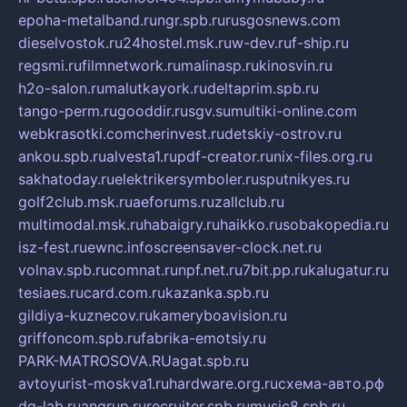
epoha-metalband.ru
ngr.spb.ru
rusgosnews.com
dieselvostok.ru
24hostel.msk.ru
w-dev.ru
f-ship.ru
regsmi.ru
filmnetwork.ru
malinasp.ru
kinosvin.ru
h2o-salon.ru
malutkayork.ru
deltaprim.spb.ru
tango-perm.ru
gooddir.ru
sgv.su
multiki-online.com
webkrasotki.com
cherinvest.ru
detskiy-ostrov.ru
ankou.spb.ru
alvesta1.ru
pdf-creator.ru
nix-files.org.ru
sakhatoday.ru
elektrikersymboler.ru
sputnikyes.ru
golf2club.msk.ru
aeforums.ru
zallclub.ru
multimodal.msk.ru
habaigry.ru
haikko.ru
sobakopedia.ru
isz-fest.ru
ewnc.info
screensaver-clock.net.ru
volnav.spb.ru
comnat.ru
npf.net.ru
7bit.pp.ru
kalugatur.ru
tesiaes.ru
card.com.ru
kazanka.spb.ru
gildiya-kuznecov.ru
kameryboavision.ru
griffoncom.spb.ru
fabrika-emotsiy.ru
PARK-MATROSOVA.RU
agat.spb.ru
avtoyurist-moskva1.ru
hardware.org.ru
схема-авто.рф
dg-lab.ru
angrup.ru
recruiter.spb.ru
music8.spb.ru