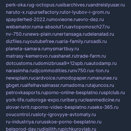
perk-oka.ru
g-octopus.ru
sibarchives.ru
andreislyusar.ru
naruto-x.ru
pursefactory.ru
tor-lyubov-i-grom.ru
spayderhed-2022.ru
movieone.ru
evro-dez.ru
webamator.ru
ma-absolut1.ru
avtopomosch27.ru
nv-750.ru
news-plain.ru
nertansaga.ru
delanalad.ru
dizfiles.ru
youtubefree.ru
aria-family.ru
roadli.ru
planeta-samara.ru
mysmartbuy.ru
matrasy-kemerovo.ru
ashanet.ru
trade-farm.ru
dotcustoms.ru
domizbrusa9x12spb.ru
autodamp.ru
narasimha.ru
djcommodities.ru
nv750.ru
x-ton.ru
newsplain.ru
cardvoice.ru
modopaper.ru
manunae.ru
gbget.ru
alfeihavsalnassr.ru
madoma.ru
tajuncos.ru
petrovkasports.ru
porno-online-besplatno.ru
splclub.ru
york-life.ru
doroga-expo.ru
ribery.ru
cleanmedicine.ru
slovar-ivrit.ru
porno-video-besplatno.ru
seks-365.ru
ovucontrol.ru
sloty-igrovyye-avtomaty.ru
ru-industriya.ru
russkoe-porno-besplatno.ru
belgorod-day.ru
digilith.ru
pichkurovlab.ru