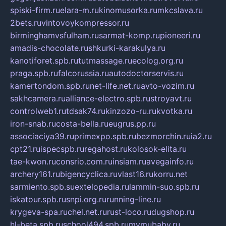
spiski-firm.ru
elara-m.ru
kinomusorka.ru
mkcslava.ru
2bets.ru
vintovoykompressor.ru
birminghamvsfulham.ru
sarmat-komp.ru
pioneeri.ru
amadis-chocolate.ru
shkurki-karakulya.ru
kanotiforet.spb.ru
tutmassage.ru
ecolog.org.ru
praga.spb.ru
falcorussia.ru
autodoctorservis.ru
kamertondom.spb.ru
net-life.net.ru
avto-vozim.ru
sakhcamera.ru
alliance-electro.spb.ru
stroyavt.ru
controlweb1.ru
tdsak74.ru
kinzozo-ru.ru
kvotka.ru
iron-snab.ru
costa-bella.ru
eugrus.pp.ru
associaciya39.ru
primexpo.spb.ru
bezmorchin.ru
ia2.ru
cpt21.ru
ispecspb.ru
regahost.ru
kolosok-elita.ru
tae-kwon.ru
consrio.com.ru
insiam.ru
avegainfo.ru
archery161.ru
bigencyclica.ru
vlast16.ru
korru.net
sarmiento.spb.su
extelopedia.ru
lammin-suo.spb.ru
iskatour.spb.ru
snpi.org.ru
running-line.ru
krygeva-spa.ru
chel.net.ru
rust-loco.ru
dugshop.ru
hl-beta.spb.ru
school494.spb.ru
mymubaby.ru