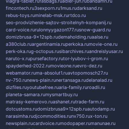
viagra-tablet.ru
fasbags.ru
adler-jun.ru
bandamn.ru
fincontech.ru
3sexporn.ru
1mus.ru
darksand.ru
rebus-toys.ru
minelab-msk.ru
rtdco.ru
seo-prodvizhenie-sajtov-stroitelnyh-kompanij.ru
card-voice.ru
rulonnyygazon177.ru
snow-guard.ru
domizbrusa-9x12spb.ru
demaholding.ru
aalse.ru
a380club.ru
argentinamia.ru
perkoka.ru
movie-one.ru
perk-oka.ru
g-octopus.ru
sibarchives.ru
andreislyusar.ru
naruto-x.ru
pursefactory.ru
tor-lyubov-i-grom.ru
spayderhed-2022.ru
movieone.ru
evro-dez.ru
webamator.ru
ma-absolut1.ru
avtopomosch27.ru
nv-750.ru
news-plain.ru
nertansaga.ru
delanalad.ru
dizfiles.ru
youtubefree.ru
aria-family.ru
roadli.ru
planeta-samara.ru
mysmartbuy.ru
matrasy-kemerovo.ru
ashanet.ru
trade-farm.ru
dotcustoms.ru
domizbrusa9x12spb.ru
autodamp.ru
narasimha.ru
djcommodities.ru
nv750.ru
x-ton.ru
newsplain.ru
cardvoice.ru
modopaper.ru
manunae.ru