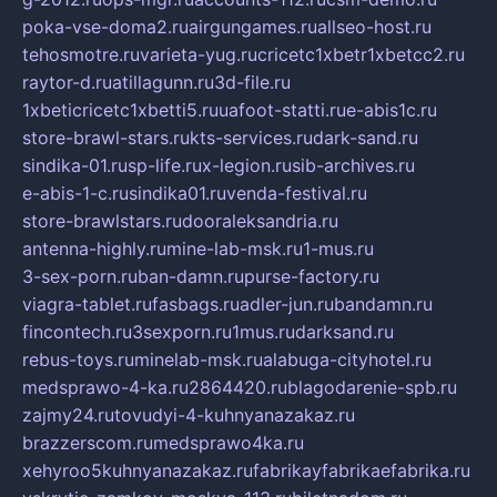
poka-vse-doma2.ru
airgungames.ru
allseo-host.ru
tehosmotre.ru
varieta-yug.ru
cricetc1xbetr1xbetcc2.ru
raytor-d.ru
atillagunn.ru
3d-file.ru
1xbeticricetc1xbetti5.ru
uafoot-statti.ru
e-abis1c.ru
store-brawl-stars.ru
kts-services.ru
dark-sand.ru
sindika-01.ru
sp-life.ru
x-legion.ru
sib-archives.ru
e-abis-1-c.ru
sindika01.ru
venda-festival.ru
store-brawlstars.ru
dooraleksandria.ru
antenna-highly.ru
mine-lab-msk.ru
1-mus.ru
3-sex-porn.ru
ban-damn.ru
purse-factory.ru
viagra-tablet.ru
fasbags.ru
adler-jun.ru
bandamn.ru
fincontech.ru
3sexporn.ru
1mus.ru
darksand.ru
rebus-toys.ru
minelab-msk.ru
alabuga-cityhotel.ru
medsprawo-4-ka.ru
2864420.ru
blagodarenie-spb.ru
zajmy24.ru
tovudyi-4-kuhnyanazakaz.ru
brazzerscom.ru
medsprawo4ka.ru
xehyroo5kuhnyanazakaz.ru
fabrikayfabrikaefabrika.ru