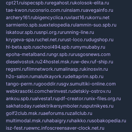
cpt21.ru
ispecspb.ru
regahost.ru
kolosok-elita.ru
tae-kwon.ru
consrio.com.ru
insiam.ru
avegainfo.ru
archery161.ru
bigencyclica.ru
vlast16.ru
korru.net
sarmiento.spb.su
extelopedia.ru
lammin-suo.spb.ru
iskatour.spb.ru
snpi.org.ru
running-line.ru
krygeva-spa.ru
chel.net.ru
rust-loco.ru
dugshop.ru
hl-beta.spb.ru
school494.spb.ru
mymubaby.ru
epoha-metalband.ru
ngr.spb.ru
rusgosnews.com
dieselvostok.ru
24hostel.msk.ru
w-dev.ru
f-ship.ru
regsmi.ru
filmnetwork.ru
malinasp.ru
kinosvin.ru
h2o-salon.ru
malutkayork.ru
deltaprim.spb.ru
tango-perm.ru
gooddir.ru
sgv.su
multiki-online.com
webkrasotki.com
cherinvest.ru
detskiy-ostrov.ru
ankou.spb.ru
alvesta1.ru
pdf-creator.ru
nix-files.org.ru
sakhatoday.ru
elektrikersymboler.ru
sputnikyes.ru
golf2club.msk.ru
aeforums.ru
zallclub.ru
multimodal.msk.ru
habaigry.ru
haikko.ru
sobakopedia.ru
isz-fest.ru
ewnc.info
screensaver-clock.net.ru