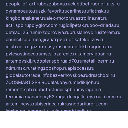
people-of-art.ru
bezzubova.ru
clubtibet.ru
orior-aks.ru
dynamoauto.ru
szk-favorit.ru
carlines.ru
flatnsk.ru
kingbolenskaner.ru
alex-motor.ru
astroline.net.ru
act1.spb.ru
polyglot.com.ru
gidlipetsk.ru
ooo-driada.ru
detsad125.ru
mir-zdoroviya.ru
bruslanovo.ru
siterem.ru
council.spb.ru
лодкипатриот.рф
kafekolizey.ru
iclub.net.ru
gazon-easy.ru
sugarepilekb.ru
grinox.ru
pylesostineco.ru
msts-ozarenie.ru
kameryjooan.ru
artemovskij.ru
dopler.spb.ru
aid70.ru
metall-perm.ru
ndm.msk.ru
ratingzooshop.ru
apiaccess.ru
globalautotrade.info
bezverhovskoe.ru
drsschool.ru
ZOOSMART.SPB.RU
dalakony.ru
medikijob.ru
remontt.spb.ru
photostudia.spb.ru
myragon.ru
terramia.ru
academy62.ru
gardengallereya.ru
rti.com.ru
artem-news.ru
biserinca.ru
krasnodarkurort.com
imshowtv.ru
mebel-v-tule.ru
mobtopik.ru
pcsecurity.net.ru
tool-sib.ru
multimetrunit.ru
sp-tour.ru
fan-cs.ru
santeh-russia.ru
symbian9.net.ru
DSHAIR.RU