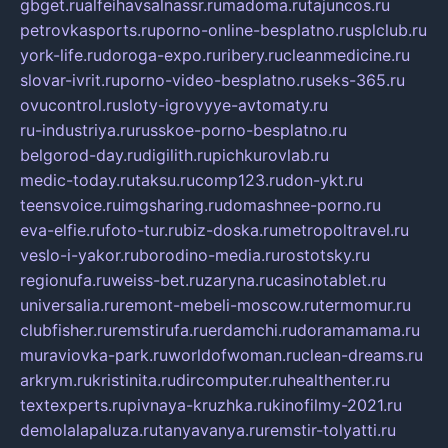
gbget.ru
alfeihavsalnassr.ru
madoma.ru
tajuncos.ru
petrovkasports.ru
porno-online-besplatno.ru
splclub.ru
york-life.ru
doroga-expo.ru
ribery.ru
cleanmedicine.ru
slovar-ivrit.ru
porno-video-besplatno.ru
seks-365.ru
ovucontrol.ru
sloty-igrovyye-avtomaty.ru
ru-industriya.ru
russkoe-porno-besplatno.ru
belgorod-day.ru
digilith.ru
pichkurovlab.ru
medic-today.ru
taksu.ru
comp123.ru
don-ykt.ru
teensvoice.ru
imgsharing.ru
domashnee-porno.ru
eva-elfie.ru
foto-tur.ru
biz-doska.ru
metropoltravel.ru
veslo-i-yakor.ru
borodino-media.ru
rostotsky.ru
regionufa.ru
weiss-bet.ru
zaryna.ru
casinotablet.ru
universalia.ru
remont-mebeli-moscow.ru
termomur.ru
clubfisher.ru
remstirufa.ru
erdamchi.ru
doramamama.ru
muraviovka-park.ru
worldofwoman.ru
clean-dreams.ru
arkrym.ru
kristinita.ru
dircomputer.ru
healthenter.ru
textexperts.ru
pivnaya-kruzhka.ru
kinofilmy-2021.ru
demolalapaluza.ru
tanyavanya.ru
remstir-tolyatti.ru