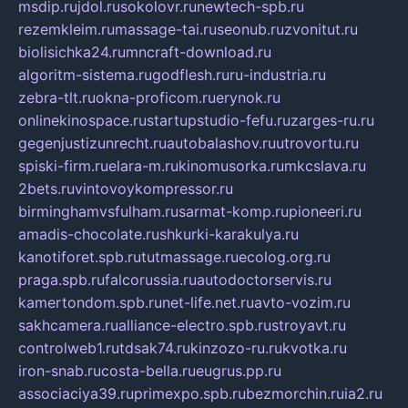
msdip.ru
jdol.ru
sokolovr.ru
newtech-spb.ru
rezemkleim.ru
massage-tai.ru
seonub.ru
zvonitut.ru
biolisichka24.ru
mncraft-download.ru
algoritm-sistema.ru
godflesh.ru
ru-industria.ru
zebra-tlt.ru
okna-proficom.ru
erynok.ru
onlinekinospace.ru
startupstudio-fefu.ru
zarges-ru.ru
gegenjustizunrecht.ru
autobalashov.ru
utrovortu.ru
spiski-firm.ru
elara-m.ru
kinomusorka.ru
mkcslava.ru
2bets.ru
vintovoykompressor.ru
birminghamvsfulham.ru
sarmat-komp.ru
pioneeri.ru
amadis-chocolate.ru
shkurki-karakulya.ru
kanotiforet.spb.ru
tutmassage.ru
ecolog.org.ru
praga.spb.ru
falcorussia.ru
autodoctorservis.ru
kamertondom.spb.ru
net-life.net.ru
avto-vozim.ru
sakhcamera.ru
alliance-electro.spb.ru
stroyavt.ru
controlweb1.ru
tdsak74.ru
kinzozo-ru.ru
kvotka.ru
iron-snab.ru
costa-bella.ru
eugrus.pp.ru
associaciya39.ru
primexpo.spb.ru
bezmorchin.ru
ia2.ru