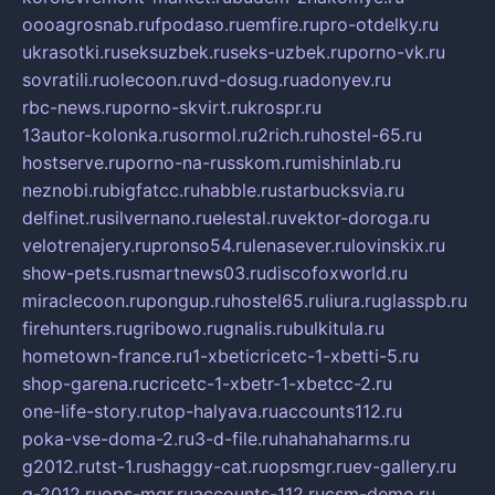
oooagrosnab.ru
fpodaso.ru
emfire.ru
pro-otdelky.ru
ukrasotki.ru
seksuzbek.ru
seks-uzbek.ru
porno-vk.ru
sovratili.ru
olecoon.ru
vd-dosug.ru
adonyev.ru
rbc-news.ru
porno-skvirt.ru
krospr.ru
13autor-kolonka.ru
sormol.ru
2rich.ru
hostel-65.ru
hostserve.ru
porno-na-russkom.ru
mishinlab.ru
neznobi.ru
bigfatcc.ru
habble.ru
starbucksvia.ru
delfinet.ru
silvernano.ru
elestal.ru
vektor-doroga.ru
velotrenajery.ru
pronso54.ru
lenasever.ru
lovinskix.ru
show-pets.ru
smartnews03.ru
discofoxworld.ru
miraclecoon.ru
pongup.ru
hostel65.ru
liura.ru
glasspb.ru
firehunters.ru
gribowo.ru
gnalis.ru
bulkitula.ru
hometown-france.ru
1-xbeticricetc-1-xbetti-5.ru
shop-garena.ru
cricetc-1-xbetr-1-xbetcc-2.ru
one-life-story.ru
top-halyava.ru
accounts112.ru
poka-vse-doma-2.ru
3-d-file.ru
hahahaharms.ru
g2012.ru
tst-1.ru
shaggy-cat.ru
opsmgr.ru
ev-gallery.ru
g-2012.ru
ops-mgr.ru
accounts-112.ru
csm-demo.ru