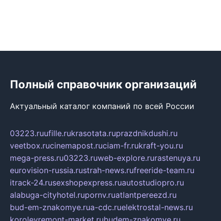
Полный справочник организаций
Актуальный каталог компаний по всей России
03223.ru
ufille.ru
krasotata.ru
prazdnikdushi.ru
veetbox.ru
cinemapost.ru
ciam-fr.ru
kraft-you.ru
mega-press.ru
03223.ru
web-explore.ru
rastenuya.ru
eurovision-russia.ru
strah-news.ru
freeride-team.ru
itrack-24.ru
sexshopexpress.ru
autostudiopro.ru
alabuga-cityhotel.ru
pornv.ru
atlantpereezd.ru
bud-em-znakomye.ru
a-cdc.ru
elektrostal-news.ru
korolevremont-market.ru
budem-znakomye.ru