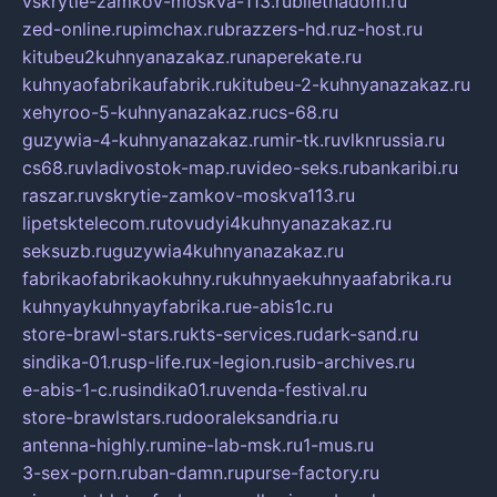
vskrytie-zamkov-moskva-113.ru
biletnadom.ru
zed-online.ru
pimchax.ru
brazzers-hd.ru
z-host.ru
kitubeu2kuhnyanazakaz.ru
naperekate.ru
kuhnyaofabrikaufabrik.ru
kitubeu-2-kuhnyanazakaz.ru
xehyroo-5-kuhnyanazakaz.ru
cs-68.ru
guzywia-4-kuhnyanazakaz.ru
mir-tk.ru
vlknrussia.ru
cs68.ru
vladivostok-map.ru
video-seks.ru
bankaribi.ru
raszar.ru
vskrytie-zamkov-moskva113.ru
lipetsktelecom.ru
tovudyi4kuhnyanazakaz.ru
seksuzb.ru
guzywia4kuhnyanazakaz.ru
fabrikaofabrikaokuhny.ru
kuhnyaekuhnyaafabrika.ru
kuhnyaykuhnyayfabrika.ru
e-abis1c.ru
store-brawl-stars.ru
kts-services.ru
dark-sand.ru
sindika-01.ru
sp-life.ru
x-legion.ru
sib-archives.ru
e-abis-1-c.ru
sindika01.ru
venda-festival.ru
store-brawlstars.ru
dooraleksandria.ru
antenna-highly.ru
mine-lab-msk.ru
1-mus.ru
3-sex-porn.ru
ban-damn.ru
purse-factory.ru