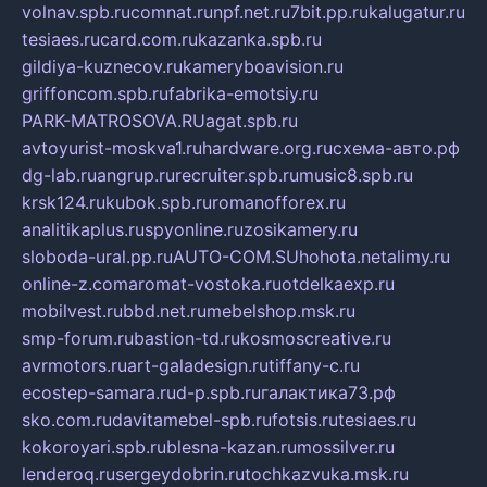
volnav.spb.ru
comnat.ru
npf.net.ru
7bit.pp.ru
kalugatur.ru
tesiaes.ru
card.com.ru
kazanka.spb.ru
gildiya-kuznecov.ru
kameryboavision.ru
griffoncom.spb.ru
fabrika-emotsiy.ru
PARK-MATROSOVA.RU
agat.spb.ru
avtoyurist-moskva1.ru
hardware.org.ru
схема-авто.рф
dg-lab.ru
angrup.ru
recruiter.spb.ru
music8.spb.ru
krsk124.ru
kubok.spb.ru
romanofforex.ru
analitikaplus.ru
spyonline.ru
zosikamery.ru
sloboda-ural.pp.ru
AUTO-COM.SU
hohota.net
alimy.ru
online-z.com
aromat-vostoka.ru
otdelkaexp.ru
mobilvest.ru
bbd.net.ru
mebelshop.msk.ru
smp-forum.ru
bastion-td.ru
kosmoscreative.ru
avrmotors.ru
art-galadesign.ru
tiffany-c.ru
ecostep-samara.ru
d-p.spb.ru
галактика73.рф
sko.com.ru
davitamebel-spb.ru
fotsis.ru
tesiaes.ru
kokoroyari.spb.ru
blesna-kazan.ru
mossilver.ru
lenderoq.ru
sergeydobrin.ru
tochkazvuka.msk.ru