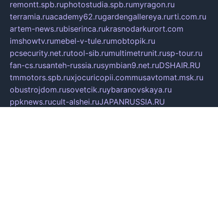
remontt.spb.ru
photostudia.spb.ru
myragon.ru
terramia.ru
academy62.ru
gardengallereya.ru
rti.com.ru
artem-news.ru
biserinca.ru
krasnodarkurort.com
imshowtv.ru
mebel-v-tule.ru
mobtopik.ru
pcsecurity.net.ru
tool-sib.ru
multimetrunit.ru
sp-tour.ru
fan-cs.ru
santeh-russia.ru
symbian9.net.ru
DSHAIR.RU
tmmotors.spb.ru
xjocuricopii.com
musavtomat.msk.ru
obustrojdom.ru
sovetcik.ru
ybaranovskaya.ru
ppknews.ru
cult-alshei.ru
JAPANRUSSIA.RU
proekciyamebel.ru
imper-finans.ru
rim.org.ru
glamourai.ru
brassminus.ru
zabor-pro.ru
ftn.pp.ru
dorogoe58.ru
laimengpacker.ru
kuzova-zapchasti.ru
sageerp.ru
taxodrom.ru
dsrazvitie.ru
hardcity.net.ru
ratinghomegames.ru
topservice25.ru
gubernyan.ru
gtglasslined.ru
ii4.ru
tssport.spb.ru
andorra24.com
blackwallstreet.ru
oboimos.ru
optim-doors.com.ru
ikuch.ru
nycr.org.ru
npa21.ru
vremya-ch.spb.ru
desert000.ru
ivtorgi.ru
ifiori.ru
catalog-statei.ru