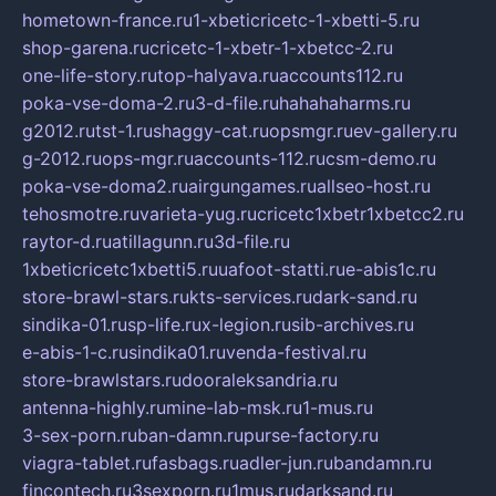
hometown-france.ru
1-xbeticricetc-1-xbetti-5.ru
shop-garena.ru
cricetc-1-xbetr-1-xbetcc-2.ru
one-life-story.ru
top-halyava.ru
accounts112.ru
poka-vse-doma-2.ru
3-d-file.ru
hahahaharms.ru
g2012.ru
tst-1.ru
shaggy-cat.ru
opsmgr.ru
ev-gallery.ru
g-2012.ru
ops-mgr.ru
accounts-112.ru
csm-demo.ru
poka-vse-doma2.ru
airgungames.ru
allseo-host.ru
tehosmotre.ru
varieta-yug.ru
cricetc1xbetr1xbetcc2.ru
raytor-d.ru
atillagunn.ru
3d-file.ru
1xbeticricetc1xbetti5.ru
uafoot-statti.ru
e-abis1c.ru
store-brawl-stars.ru
kts-services.ru
dark-sand.ru
sindika-01.ru
sp-life.ru
x-legion.ru
sib-archives.ru
e-abis-1-c.ru
sindika01.ru
venda-festival.ru
store-brawlstars.ru
dooraleksandria.ru
antenna-highly.ru
mine-lab-msk.ru
1-mus.ru
3-sex-porn.ru
ban-damn.ru
purse-factory.ru
viagra-tablet.ru
fasbags.ru
adler-jun.ru
bandamn.ru
fincontech.ru
3sexporn.ru
1mus.ru
darksand.ru