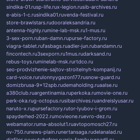
sindika-01.ru
sp-life.ru
x-legion.ru
sib-archives.ru
e-abis-1-c.ru
sindika01.ru
venda-festival.ru
store-brawlstars.ru
dooraleksandria.ru
antenna-highly.ru
mine-lab-msk.ru
1-mus.ru
3-sex-porn.ru
ban-damn.ru
purse-factory.ru
viagra-tablet.ru
fasbags.ru
adler-jun.ru
bandamn.ru
fincontech.ru
3sexporn.ru
1mus.ru
darksand.ru
rebus-toys.ru
minelab-msk.ru
rtdco.ru
seo-prodvizhenie-sajtov-stroitelnyh-kompanij.ru
card-voice.ru
rulonnyygazon177.ru
snow-guard.ru
domizbrusa-9x12spb.ru
demaholding.ru
aalse.ru
a380club.ru
argentinamia.ru
perkoka.ru
movie-one.ru
perk-oka.ru
g-octopus.ru
sibarchives.ru
andreislyusar.ru
naruto-x.ru
pursefactory.ru
tor-lyubov-i-grom.ru
spayderhed-2022.ru
movieone.ru
evro-dez.ru
webamator.ru
ma-absolut1.ru
avtopomosch27.ru
nv-750.ru
news-plain.ru
nertansaga.ru
delanalad.ru
dizfiles.ru
youtubefree.ru
aria-family.ru
roadli.ru