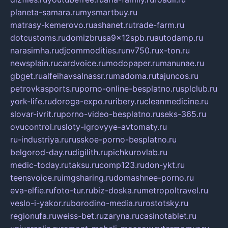
planeta-samara.ru
mysmartbuy.ru
matrasy-kemerovo.ru
ashanet.ru
trade-farm.ru
dotcustoms.ru
domizbrusa9x12spb.ru
autodamp.ru
narasimha.ru
djcommodities.ru
nv750.ru
x-ton.ru
newsplain.ru
cardvoice.ru
modopaper.ru
manunae.ru
gbget.ru
alfeihavsalnassr.ru
madoma.ru
tajuncos.ru
petrovkasports.ru
porno-online-besplatno.ru
splclub.ru
york-life.ru
doroga-expo.ru
ribery.ru
cleanmedicine.ru
slovar-ivrit.ru
porno-video-besplatno.ru
seks-365.ru
ovucontrol.ru
sloty-igrovyye-avtomaty.ru
ru-industriya.ru
russkoe-porno-besplatno.ru
belgorod-day.ru
digilith.ru
pichkurovlab.ru
medic-today.ru
taksu.ru
comp123.ru
don-ykt.ru
teensvoice.ru
imgsharing.ru
domashnee-porno.ru
eva-elfie.ru
foto-tur.ru
biz-doska.ru
metropoltravel.ru
veslo-i-yakor.ru
borodino-media.ru
rostotsky.ru
regionufa.ru
weiss-bet.ru
zaryna.ru
casinotablet.ru