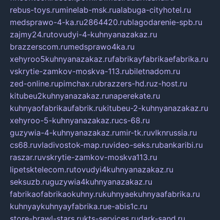
rebus-toys.ru
minelab-msk.ru
alabuga-cityhotel.ru
medsprawo-4-ka.ru
2864420.ru
blagodarenie-spb.ru
zajmy24.ru
tovudyi-4-kuhnyanazakaz.ru
brazzerscom.ru
medsprawo4ka.ru
xehyroo5kuhnyanazakaz.ru
fabrikayfabrikaefabrika.ru
vskrytie-zamkov-moskva-113.ru
biletnadom.ru
zed-online.ru
pimchax.ru
brazzers-hd.ru
z-host.ru
kitubeu2kuhnyanazakaz.ru
naperekate.ru
kuhnyaofabrikaufabrik.ru
kitubeu-2-kuhnyanazakaz.ru
xehyroo-5-kuhnyanazakaz.ru
cs-68.ru
guzywia-4-kuhnyanazakaz.ru
mir-tk.ru
vlknrussia.ru
cs68.ru
vladivostok-map.ru
video-seks.ru
bankaribi.ru
raszar.ru
vskrytie-zamkov-moskva113.ru
lipetsktelecom.ru
tovudyi4kuhnyanazakaz.ru
seksuzb.ru
guzywia4kuhnyanazakaz.ru
fabrikaofabrikaokuhny.ru
kuhnyaekuhnyaafabrika.ru
kuhnyaykuhnyayfabrika.ru
e-abis1c.ru
store-brawl-stars.ru
kts-services.ru
dark-sand.ru