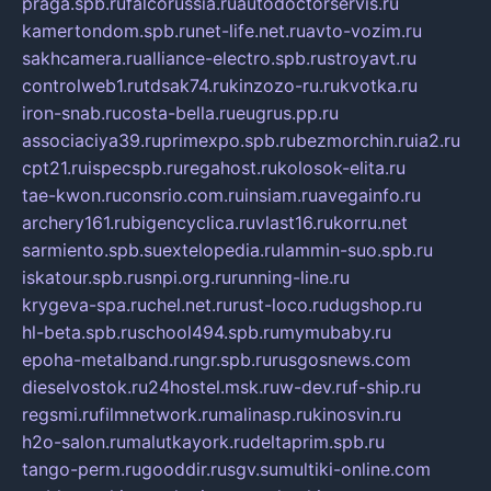
praga.spb.ru
falcorussia.ru
autodoctorservis.ru
kamertondom.spb.ru
net-life.net.ru
avto-vozim.ru
sakhcamera.ru
alliance-electro.spb.ru
stroyavt.ru
controlweb1.ru
tdsak74.ru
kinzozo-ru.ru
kvotka.ru
iron-snab.ru
costa-bella.ru
eugrus.pp.ru
associaciya39.ru
primexpo.spb.ru
bezmorchin.ru
ia2.ru
cpt21.ru
ispecspb.ru
regahost.ru
kolosok-elita.ru
tae-kwon.ru
consrio.com.ru
insiam.ru
avegainfo.ru
archery161.ru
bigencyclica.ru
vlast16.ru
korru.net
sarmiento.spb.su
extelopedia.ru
lammin-suo.spb.ru
iskatour.spb.ru
snpi.org.ru
running-line.ru
krygeva-spa.ru
chel.net.ru
rust-loco.ru
dugshop.ru
hl-beta.spb.ru
school494.spb.ru
mymubaby.ru
epoha-metalband.ru
ngr.spb.ru
rusgosnews.com
dieselvostok.ru
24hostel.msk.ru
w-dev.ru
f-ship.ru
regsmi.ru
filmnetwork.ru
malinasp.ru
kinosvin.ru
h2o-salon.ru
malutkayork.ru
deltaprim.spb.ru
tango-perm.ru
gooddir.ru
sgv.su
multiki-online.com