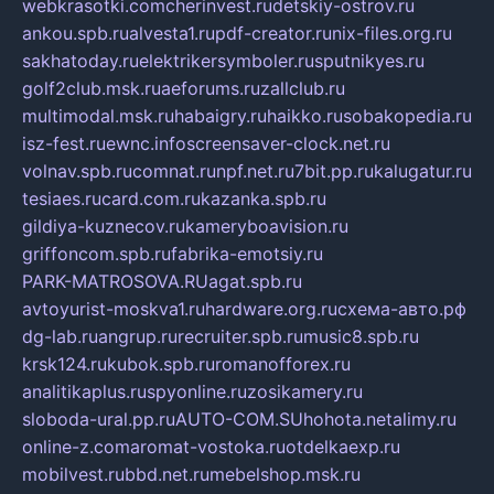
webkrasotki.com
cherinvest.ru
detskiy-ostrov.ru
ankou.spb.ru
alvesta1.ru
pdf-creator.ru
nix-files.org.ru
sakhatoday.ru
elektrikersymboler.ru
sputnikyes.ru
golf2club.msk.ru
aeforums.ru
zallclub.ru
multimodal.msk.ru
habaigry.ru
haikko.ru
sobakopedia.ru
isz-fest.ru
ewnc.info
screensaver-clock.net.ru
volnav.spb.ru
comnat.ru
npf.net.ru
7bit.pp.ru
kalugatur.ru
tesiaes.ru
card.com.ru
kazanka.spb.ru
gildiya-kuznecov.ru
kameryboavision.ru
griffoncom.spb.ru
fabrika-emotsiy.ru
PARK-MATROSOVA.RU
agat.spb.ru
avtoyurist-moskva1.ru
hardware.org.ru
схема-авто.рф
dg-lab.ru
angrup.ru
recruiter.spb.ru
music8.spb.ru
krsk124.ru
kubok.spb.ru
romanofforex.ru
analitikaplus.ru
spyonline.ru
zosikamery.ru
sloboda-ural.pp.ru
AUTO-COM.SU
hohota.net
alimy.ru
online-z.com
aromat-vostoka.ru
otdelkaexp.ru
mobilvest.ru
bbd.net.ru
mebelshop.msk.ru