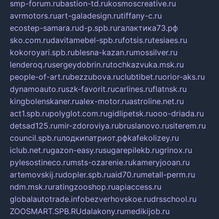
smp-forum.ru
bastion-td.ru
kosmoscreative.ru
avrmotors.ru
art-galadesign.ru
tiffany-c.ru
ecostep-samara.ru
d-p.spb.ru
галактика73.рф
sko.com.ru
davitamebel-spb.ru
fotsis.ru
tesiaes.ru
kokoroyari.spb.ru
blesna-kazan.ru
mossilver.ru
lenderoq.ru
sergeydobrin.ru
tochkazvuka.msk.ru
people-of-art.ru
bezzubova.ru
clubtibet.ru
orior-aks.ru
dynamoauto.ru
szk-favorit.ru
carlines.ru
flatnsk.ru
kingbolenskaner.ru
alex-motor.ru
astroline.net.ru
act1.spb.ru
polyglot.com.ru
gidlipetsk.ru
ooo-driada.ru
detsad125.ru
mir-zdoroviya.ru
bruslanovo.ru
siterem.ru
council.spb.ru
лодкипатриот.рф
kafekolizey.ru
iclub.net.ru
gazon-easy.ru
sugarepilekb.ru
grinox.ru
pylesostineco.ru
msts-ozarenie.ru
kameryjooan.ru
artemovskij.ru
dopler.spb.ru
aid70.ru
metall-perm.ru
ndm.msk.ru
ratingzooshop.ru
apiaccess.ru
globalautotrade.info
bezverhovskoe.ru
drsschool.ru
ZOOSMART.SPB.RU
dalakony.ru
medikijob.ru