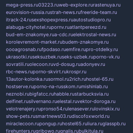
mega-press.ru
03223.ru
web-explore.ru
rastenuya.ru
eurovision-russia.ru
strah-news.ru
freeride-team.ru
itrack-24.ru
sexshopexpress.ru
autostudiopro.ru
alabuga-cityhotel.ru
pornv.ru
atlantpereezd.ru
bud-em-znakomye.ru
a-cdc.ru
elektrostal-news.ru
korolevremont-market.ru
budem-znakomye.ru
oooagrosnab.ru
fpodaso.ru
emfire.ru
pro-otdelky.ru
ukrasotki.ru
seksuzbek.ru
seks-uzbek.ru
porno-vk.ru
sovratili.ru
olecoon.ru
vd-dosug.ru
adonyev.ru
rbc-news.ru
porno-skvirt.ru
krospr.ru
13autor-kolonka.ru
sormol.ru
2rich.ru
hostel-65.ru
hostserve.ru
porno-na-russkom.ru
mishinlab.ru
neznobi.ru
bigfatcc.ru
habble.ru
starbucksvia.ru
delfinet.ru
silvernano.ru
elestal.ru
vektor-doroga.ru
velotrenajery.ru
pronso54.ru
lenasever.ru
lovinskix.ru
show-pets.ru
smartnews03.ru
discofoxworld.ru
miraclecoon.ru
pongup.ru
hostel65.ru
liura.ru
glasspb.ru
firehunters.ru
gribowo.ru
gnalis.ru
bulkitula.ru