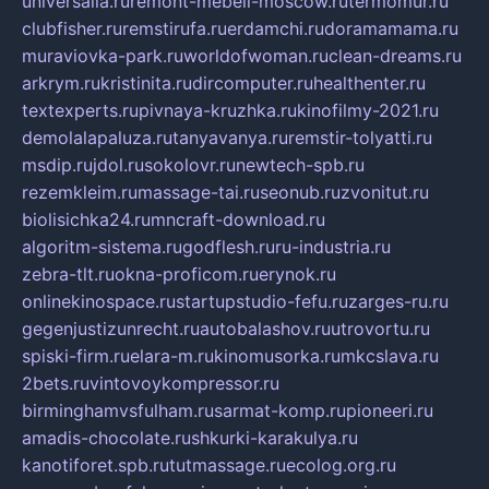
universalia.ru
remont-mebeli-moscow.ru
termomur.ru
clubfisher.ru
remstirufa.ru
erdamchi.ru
doramamama.ru
muraviovka-park.ru
worldofwoman.ru
clean-dreams.ru
arkrym.ru
kristinita.ru
dircomputer.ru
healthenter.ru
textexperts.ru
pivnaya-kruzhka.ru
kinofilmy-2021.ru
demolalapaluza.ru
tanyavanya.ru
remstir-tolyatti.ru
msdip.ru
jdol.ru
sokolovr.ru
newtech-spb.ru
rezemkleim.ru
massage-tai.ru
seonub.ru
zvonitut.ru
biolisichka24.ru
mncraft-download.ru
algoritm-sistema.ru
godflesh.ru
ru-industria.ru
zebra-tlt.ru
okna-proficom.ru
erynok.ru
onlinekinospace.ru
startupstudio-fefu.ru
zarges-ru.ru
gegenjustizunrecht.ru
autobalashov.ru
utrovortu.ru
spiski-firm.ru
elara-m.ru
kinomusorka.ru
mkcslava.ru
2bets.ru
vintovoykompressor.ru
birminghamvsfulham.ru
sarmat-komp.ru
pioneeri.ru
amadis-chocolate.ru
shkurki-karakulya.ru
kanotiforet.spb.ru
tutmassage.ru
ecolog.org.ru