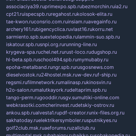
associaciya39.ru
primexpo.spb.ru
bezmorchin.ru
ia2.ru
cpt21.ru
ispecspb.ru
regahost.ru
kolosok-elita.ru
tae-kwon.ru
consrio.com.ru
insiam.ru
avegainfo.ru
archery161.ru
bigencyclica.ru
vlast16.ru
korru.net
sarmiento.spb.su
extelopedia.ru
lammin-suo.spb.ru
iskatour.spb.ru
snpi.org.ru
running-line.ru
krygeva-spa.ru
chel.net.ru
rust-loco.ru
dugshop.ru
hl-beta.spb.ru
school494.spb.ru
mymubaby.ru
epoha-metalband.ru
ngr.spb.ru
rusgosnews.com
dieselvostok.ru
24hostel.msk.ru
w-dev.ru
f-ship.ru
regsmi.ru
filmnetwork.ru
malinasp.ru
kinosvin.ru
h2o-salon.ru
malutkayork.ru
deltaprim.spb.ru
tango-perm.ru
gooddir.ru
sgv.su
multiki-online.com
webkrasotki.com
cherinvest.ru
detskiy-ostrov.ru
ankou.spb.ru
alvesta1.ru
pdf-creator.ru
nix-files.org.ru
sakhatoday.ru
elektrikersymboler.ru
sputnikyes.ru
golf2club.msk.ru
aeforums.ru
zallclub.ru
multimodal.msk.ru
habaigry.ru
haikko.ru
sobakopedia.ru