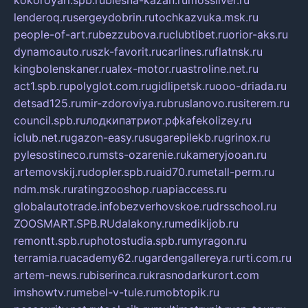
lenderoq.ru
sergeydobrin.ru
tochkazvuka.msk.ru
people-of-art.ru
bezzubova.ru
clubtibet.ru
orior-aks.ru
dynamoauto.ru
szk-favorit.ru
carlines.ru
flatnsk.ru
kingbolenskaner.ru
alex-motor.ru
astroline.net.ru
act1.spb.ru
polyglot.com.ru
gidlipetsk.ru
ooo-driada.ru
detsad125.ru
mir-zdoroviya.ru
bruslanovo.ru
siterem.ru
council.spb.ru
лодкипатриот.рф
kafekolizey.ru
iclub.net.ru
gazon-easy.ru
sugarepilekb.ru
grinox.ru
pylesostineco.ru
msts-ozarenie.ru
kameryjooan.ru
artemovskij.ru
dopler.spb.ru
aid70.ru
metall-perm.ru
ndm.msk.ru
ratingzooshop.ru
apiaccess.ru
globalautotrade.info
bezverhovskoe.ru
drsschool.ru
ZOOSMART.SPB.RU
dalakony.ru
medikijob.ru
remontt.spb.ru
photostudia.spb.ru
myragon.ru
terramia.ru
academy62.ru
gardengallereya.ru
rti.com.ru
artem-news.ru
biserinca.ru
krasnodarkurort.com
imshowtv.ru
mebel-v-tule.ru
mobtopik.ru