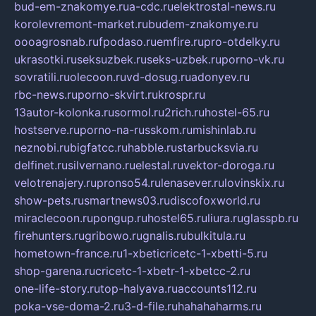
bud-em-znakomye.ru
a-cdc.ru
elektrostal-news.ru
korolevremont-market.ru
budem-znakomye.ru
oooagrosnab.ru
fpodaso.ru
emfire.ru
pro-otdelky.ru
ukrasotki.ru
seksuzbek.ru
seks-uzbek.ru
porno-vk.ru
sovratili.ru
olecoon.ru
vd-dosug.ru
adonyev.ru
rbc-news.ru
porno-skvirt.ru
krospr.ru
13autor-kolonka.ru
sormol.ru
2rich.ru
hostel-65.ru
hostserve.ru
porno-na-russkom.ru
mishinlab.ru
neznobi.ru
bigfatcc.ru
habble.ru
starbucksvia.ru
delfinet.ru
silvernano.ru
elestal.ru
vektor-doroga.ru
velotrenajery.ru
pronso54.ru
lenasever.ru
lovinskix.ru
show-pets.ru
smartnews03.ru
discofoxworld.ru
miraclecoon.ru
pongup.ru
hostel65.ru
liura.ru
glasspb.ru
firehunters.ru
gribowo.ru
gnalis.ru
bulkitula.ru
hometown-france.ru
1-xbeticricetc-1-xbetti-5.ru
shop-garena.ru
cricetc-1-xbetr-1-xbetcc-2.ru
one-life-story.ru
top-halyava.ru
accounts112.ru
poka-vse-doma-2.ru
3-d-file.ru
hahahaharms.ru