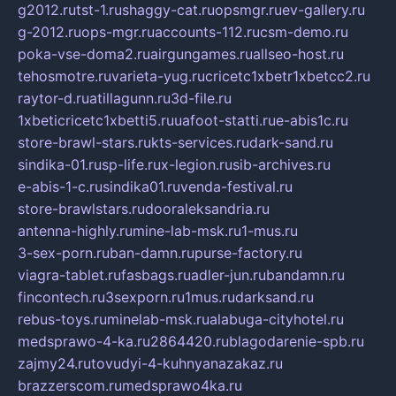
g2012.ru
tst-1.ru
shaggy-cat.ru
opsmgr.ru
ev-gallery.ru
g-2012.ru
ops-mgr.ru
accounts-112.ru
csm-demo.ru
poka-vse-doma2.ru
airgungames.ru
allseo-host.ru
tehosmotre.ru
varieta-yug.ru
cricetc1xbetr1xbetcc2.ru
raytor-d.ru
atillagunn.ru
3d-file.ru
1xbeticricetc1xbetti5.ru
uafoot-statti.ru
e-abis1c.ru
store-brawl-stars.ru
kts-services.ru
dark-sand.ru
sindika-01.ru
sp-life.ru
x-legion.ru
sib-archives.ru
e-abis-1-c.ru
sindika01.ru
venda-festival.ru
store-brawlstars.ru
dooraleksandria.ru
antenna-highly.ru
mine-lab-msk.ru
1-mus.ru
3-sex-porn.ru
ban-damn.ru
purse-factory.ru
viagra-tablet.ru
fasbags.ru
adler-jun.ru
bandamn.ru
fincontech.ru
3sexporn.ru
1mus.ru
darksand.ru
rebus-toys.ru
minelab-msk.ru
alabuga-cityhotel.ru
medsprawo-4-ka.ru
2864420.ru
blagodarenie-spb.ru
zajmy24.ru
tovudyi-4-kuhnyanazakaz.ru
brazzerscom.ru
medsprawo4ka.ru