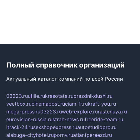
Полный справочник организаций
Актуальный каталог компаний по всей России
03223.ru
ufille.ru
krasotata.ru
prazdnikdushi.ru
veetbox.ru
cinemapost.ru
ciam-fr.ru
kraft-you.ru
mega-press.ru
03223.ru
web-explore.ru
rastenuya.ru
eurovision-russia.ru
strah-news.ru
freeride-team.ru
itrack-24.ru
sexshopexpress.ru
autostudiopro.ru
alabuga-cityhotel.ru
pornv.ru
atlantpereezd.ru