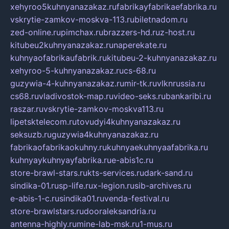
xehyroo5kuhnyanazakaz.ru
fabrikayfabrikaefabrika.ru
vskrytie-zamkov-moskva-113.ru
biletnadom.ru
zed-online.ru
pimchax.ru
brazzers-hd.ru
z-host.ru
kitubeu2kuhnyanazakaz.ru
naperekate.ru
kuhnyaofabrikaufabrik.ru
kitubeu-2-kuhnyanazakaz.ru
xehyroo-5-kuhnyanazakaz.ru
cs-68.ru
guzywia-4-kuhnyanazakaz.ru
mir-tk.ru
vlknrussia.ru
cs68.ru
vladivostok-map.ru
video-seks.ru
bankaribi.ru
raszar.ru
vskrytie-zamkov-moskva113.ru
lipetsktelecom.ru
tovudyi4kuhnyanazakaz.ru
seksuzb.ru
guzywia4kuhnyanazakaz.ru
fabrikaofabrikaokuhny.ru
kuhnyaekuhnyaafabrika.ru
kuhnyaykuhnyayfabrika.ru
e-abis1c.ru
store-brawl-stars.ru
kts-services.ru
dark-sand.ru
sindika-01.ru
sp-life.ru
x-legion.ru
sib-archives.ru
e-abis-1-c.ru
sindika01.ru
venda-festival.ru
store-brawlstars.ru
dooraleksandria.ru
antenna-highly.ru
mine-lab-msk.ru
1-mus.ru