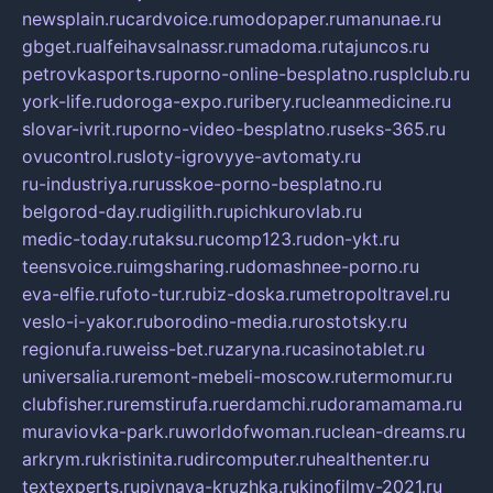
newsplain.ru
cardvoice.ru
modopaper.ru
manunae.ru
gbget.ru
alfeihavsalnassr.ru
madoma.ru
tajuncos.ru
petrovkasports.ru
porno-online-besplatno.ru
splclub.ru
york-life.ru
doroga-expo.ru
ribery.ru
cleanmedicine.ru
slovar-ivrit.ru
porno-video-besplatno.ru
seks-365.ru
ovucontrol.ru
sloty-igrovyye-avtomaty.ru
ru-industriya.ru
russkoe-porno-besplatno.ru
belgorod-day.ru
digilith.ru
pichkurovlab.ru
medic-today.ru
taksu.ru
comp123.ru
don-ykt.ru
teensvoice.ru
imgsharing.ru
domashnee-porno.ru
eva-elfie.ru
foto-tur.ru
biz-doska.ru
metropoltravel.ru
veslo-i-yakor.ru
borodino-media.ru
rostotsky.ru
regionufa.ru
weiss-bet.ru
zaryna.ru
casinotablet.ru
universalia.ru
remont-mebeli-moscow.ru
termomur.ru
clubfisher.ru
remstirufa.ru
erdamchi.ru
doramamama.ru
muraviovka-park.ru
worldofwoman.ru
clean-dreams.ru
arkrym.ru
kristinita.ru
dircomputer.ru
healthenter.ru
textexperts.ru
pivnaya-kruzhka.ru
kinofilmy-2021.ru