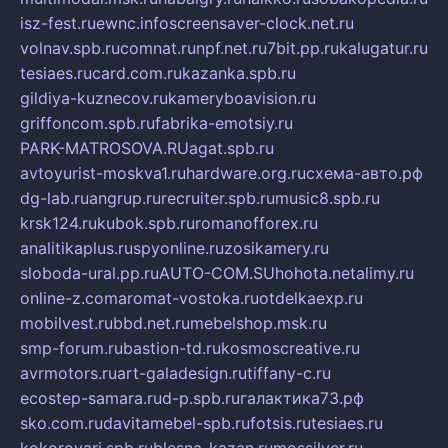
isz-fest.ru
ewnc.info
screensaver-clock.net.ru
volnav.spb.ru
comnat.ru
npf.net.ru
7bit.pp.ru
kalugatur.ru
tesiaes.ru
card.com.ru
kazanka.spb.ru
gildiya-kuznecov.ru
kameryboavision.ru
griffoncom.spb.ru
fabrika-emotsiy.ru
PARK-MATROSOVA.RU
agat.spb.ru
avtoyurist-moskva1.ru
hardware.org.ru
схема-авто.рф
dg-lab.ru
angrup.ru
recruiter.spb.ru
music8.spb.ru
krsk124.ru
kubok.spb.ru
romanofforex.ru
analitikaplus.ru
spyonline.ru
zosikamery.ru
sloboda-ural.pp.ru
AUTO-COM.SU
hohota.net
alimy.ru
online-z.com
aromat-vostoka.ru
otdelkaexp.ru
mobilvest.ru
bbd.net.ru
mebelshop.msk.ru
smp-forum.ru
bastion-td.ru
kosmoscreative.ru
avrmotors.ru
art-galadesign.ru
tiffany-c.ru
ecostep-samara.ru
d-p.spb.ru
галактика73.рф
sko.com.ru
davitamebel-spb.ru
fotsis.ru
tesiaes.ru
kokoroyari.spb.ru
blesna-kazan.ru
mossilver.ru