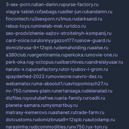
3-sex-porn.ru
ban-damn.ru
purse-factory.ru
viagra-tablet.ru
fasbags.ru
adler-jun.ru
bandamn.ru
fincontech.ru
3sexporn.ru
1mus.ru
darksand.ru
rebus-toys.ru
minelab-msk.ru
rtdco.ru
seo-prodvizhenie-sajtov-stroitelnyh-kompanij.ru
card-voice.ru
rulonnyygazon177.ru
snow-guard.ru
domizbrusa-9x12spb.ru
demaholding.ru
aalse.ru
a380club.ru
argentinamia.ru
perkoka.ru
movie-one.ru
perk-oka.ru
g-octopus.ru
sibarchives.ru
andreislyusar.ru
naruto-x.ru
pursefactory.ru
tor-lyubov-i-grom.ru
spayderhed-2022.ru
movieone.ru
evro-dez.ru
webamator.ru
ma-absolut1.ru
avtopomosch27.ru
nv-750.ru
news-plain.ru
nertansaga.ru
delanalad.ru
dizfiles.ru
youtubefree.ru
aria-family.ru
roadli.ru
planeta-samara.ru
mysmartbuy.ru
matrasy-kemerovo.ru
ashanet.ru
trade-farm.ru
dotcustoms.ru
domizbrusa9x12spb.ru
autodamp.ru
narasimha.ru
djcommodities.ru
nv750.ru
x-ton.ru