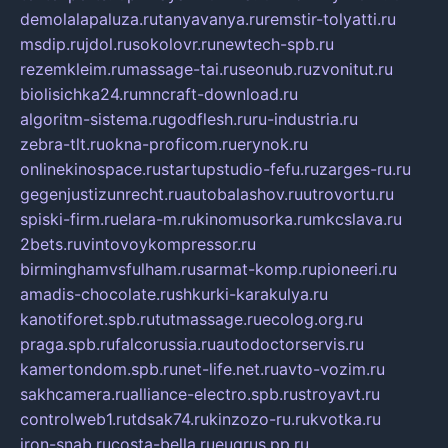
demolalapaluza.ru
tanyavanya.ru
remstir-tolyatti.ru
msdip.ru
jdol.ru
sokolovr.ru
newtech-spb.ru
rezemkleim.ru
massage-tai.ru
seonub.ru
zvonitut.ru
biolisichka24.ru
mncraft-download.ru
algoritm-sistema.ru
godflesh.ru
ru-industria.ru
zebra-tlt.ru
okna-proficom.ru
erynok.ru
onlinekinospace.ru
startupstudio-fefu.ru
zarges-ru.ru
gegenjustizunrecht.ru
autobalashov.ru
utrovortu.ru
spiski-firm.ru
elara-m.ru
kinomusorka.ru
mkcslava.ru
2bets.ru
vintovoykompressor.ru
birminghamvsfulham.ru
sarmat-komp.ru
pioneeri.ru
amadis-chocolate.ru
shkurki-karakulya.ru
kanotiforet.spb.ru
tutmassage.ru
ecolog.org.ru
praga.spb.ru
falcorussia.ru
autodoctorservis.ru
kamertondom.spb.ru
net-life.net.ru
avto-vozim.ru
sakhcamera.ru
alliance-electro.spb.ru
stroyavt.ru
controlweb1.ru
tdsak74.ru
kinzozo-ru.ru
kvotka.ru
iron-snab.ru
costa-bella.ru
eugrus.pp.ru