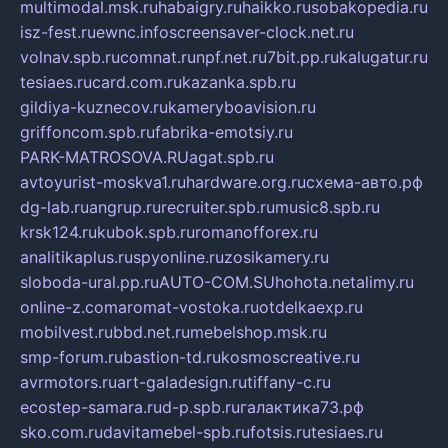
multimodal.msk.ru
habaigry.ru
haikko.ru
sobakopedia.ru
isz-fest.ru
ewnc.info
screensaver-clock.net.ru
volnav.spb.ru
comnat.ru
npf.net.ru
7bit.pp.ru
kalugatur.ru
tesiaes.ru
card.com.ru
kazanka.spb.ru
gildiya-kuznecov.ru
kameryboavision.ru
griffoncom.spb.ru
fabrika-emotsiy.ru
PARK-MATROSOVA.RU
agat.spb.ru
avtoyurist-moskva1.ru
hardware.org.ru
схема-авто.рф
dg-lab.ru
angrup.ru
recruiter.spb.ru
music8.spb.ru
krsk124.ru
kubok.spb.ru
romanofforex.ru
analitikaplus.ru
spyonline.ru
zosikamery.ru
sloboda-ural.pp.ru
AUTO-COM.SU
hohota.net
alimy.ru
online-z.com
aromat-vostoka.ru
otdelkaexp.ru
mobilvest.ru
bbd.net.ru
mebelshop.msk.ru
smp-forum.ru
bastion-td.ru
kosmoscreative.ru
avrmotors.ru
art-galadesign.ru
tiffany-c.ru
ecostep-samara.ru
d-p.spb.ru
галактика73.рф
sko.com.ru
davitamebel-spb.ru
fotsis.ru
tesiaes.ru