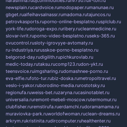
narasimha.ru
djcommodities.ru
nv750.ru
x-ton.ru
newsplain.ru
cardvoice.ru
modopaper.ru
manunae.ru
gbget.ru
alfeihavsalnassr.ru
madoma.ru
tajuncos.ru
petrovkasports.ru
porno-online-besplatno.ru
splclub.ru
york-life.ru
doroga-expo.ru
ribery.ru
cleanmedicine.ru
slovar-ivrit.ru
porno-video-besplatno.ru
seks-365.ru
ovucontrol.ru
sloty-igrovyye-avtomaty.ru
ru-industriya.ru
russkoe-porno-besplatno.ru
belgorod-day.ru
digilith.ru
pichkurovlab.ru
medic-today.ru
taksu.ru
comp123.ru
don-ykt.ru
teensvoice.ru
imgsharing.ru
domashnee-porno.ru
eva-elfie.ru
foto-tur.ru
biz-doska.ru
metropoltravel.ru
veslo-i-yakor.ru
borodino-media.ru
rostotsky.ru
regionufa.ru
weiss-bet.ru
zaryna.ru
casinotablet.ru
universalia.ru
remont-mebeli-moscow.ru
termomur.ru
clubfisher.ru
remstirufa.ru
erdamchi.ru
doramamama.ru
muraviovka-park.ru
worldofwoman.ru
clean-dreams.ru
arkrym.ru
kristinita.ru
dircomputer.ru
healthenter.ru