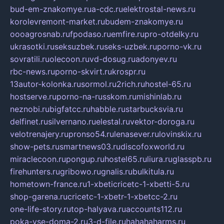
bud-em-znakomye.ru
a-cdc.ru
elektrostal-news.ru
korolevremont-market.ru
budem-znakomye.ru
oooagrosnab.ru
fpodaso.ru
emfire.ru
pro-otdelky.ru
ukrasotki.ru
seksuzbek.ru
seks-uzbek.ru
porno-vk.ru
sovratili.ru
olecoon.ru
vd-dosug.ru
adonyev.ru
rbc-news.ru
porno-skvirt.ru
krospr.ru
13autor-kolonka.ru
sormol.ru
2rich.ru
hostel-65.ru
hostserve.ru
porno-na-russkom.ru
mishinlab.ru
neznobi.ru
bigfatcc.ru
habble.ru
starbucksvia.ru
delfinet.ru
silvernano.ru
elestal.ru
vektor-doroga.ru
velotrenajery.ru
pronso54.ru
lenasever.ru
lovinskix.ru
show-pets.ru
smartnews03.ru
discofoxworld.ru
miraclecoon.ru
pongup.ru
hostel65.ru
liura.ru
glasspb.ru
firehunters.ru
gribowo.ru
gnalis.ru
bulkitula.ru
hometown-france.ru
1-xbeticricetc-1-xbetti-5.ru
shop-garena.ru
cricetc-1-xbetr-1-xbetcc-2.ru
one-life-story.ru
top-halyava.ru
accounts112.ru
poka-vse-doma-2.ru
3-d-file.ru
hahahaharms.ru