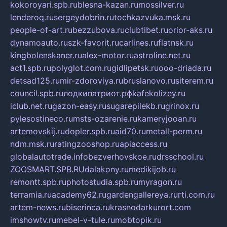
kokoroyari.spb.ru
blesna-kazan.ru
mossilver.ru
lenderoq.ru
sergeydobrin.ru
tochkazvuka.msk.ru
people-of-art.ru
bezzubova.ru
clubtibet.ru
orior-aks.ru
dynamoauto.ru
szk-favorit.ru
carlines.ru
flatnsk.ru
kingbolenskaner.ru
alex-motor.ru
astroline.net.ru
act1.spb.ru
polyglot.com.ru
gidlipetsk.ru
ooo-driada.ru
detsad125.ru
mir-zdoroviya.ru
bruslanovo.ru
siterem.ru
council.spb.ru
лодкипатриот.рф
kafekolizey.ru
iclub.net.ru
gazon-easy.ru
sugarepilekb.ru
grinox.ru
pylesostineco.ru
msts-ozarenie.ru
kameryjooan.ru
artemovskij.ru
dopler.spb.ru
aid70.ru
metall-perm.ru
ndm.msk.ru
ratingzooshop.ru
apiaccess.ru
globalautotrade.info
bezverhovskoe.ru
drsschool.ru
ZOOSMART.SPB.RU
dalakony.ru
medikijob.ru
remontt.spb.ru
photostudia.spb.ru
myragon.ru
terramia.ru
academy62.ru
gardengallereya.ru
rti.com.ru
artem-news.ru
biserinca.ru
krasnodarkurort.com
imshowtv.ru
mebel-v-tule.ru
mobtopik.ru