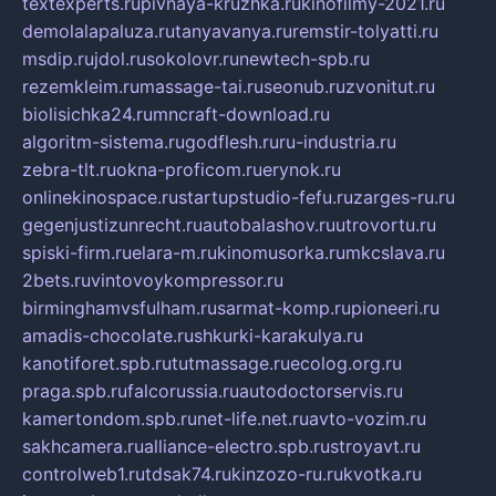
textexperts.ru
pivnaya-kruzhka.ru
kinofilmy-2021.ru
demolalapaluza.ru
tanyavanya.ru
remstir-tolyatti.ru
msdip.ru
jdol.ru
sokolovr.ru
newtech-spb.ru
rezemkleim.ru
massage-tai.ru
seonub.ru
zvonitut.ru
biolisichka24.ru
mncraft-download.ru
algoritm-sistema.ru
godflesh.ru
ru-industria.ru
zebra-tlt.ru
okna-proficom.ru
erynok.ru
onlinekinospace.ru
startupstudio-fefu.ru
zarges-ru.ru
gegenjustizunrecht.ru
autobalashov.ru
utrovortu.ru
spiski-firm.ru
elara-m.ru
kinomusorka.ru
mkcslava.ru
2bets.ru
vintovoykompressor.ru
birminghamvsfulham.ru
sarmat-komp.ru
pioneeri.ru
amadis-chocolate.ru
shkurki-karakulya.ru
kanotiforet.spb.ru
tutmassage.ru
ecolog.org.ru
praga.spb.ru
falcorussia.ru
autodoctorservis.ru
kamertondom.spb.ru
net-life.net.ru
avto-vozim.ru
sakhcamera.ru
alliance-electro.spb.ru
stroyavt.ru
controlweb1.ru
tdsak74.ru
kinzozo-ru.ru
kvotka.ru