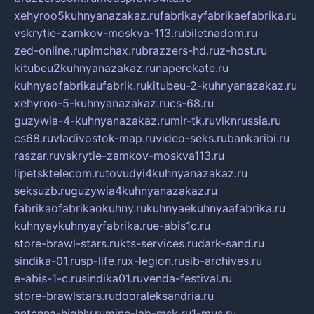
xehyroo5kuhnyanazakaz.ru
fabrikayfabrikaefabrika.ru
vskrytie-zamkov-moskva-113.ru
biletnadom.ru
zed-online.ru
pimchax.ru
brazzers-hd.ru
z-host.ru
kitubeu2kuhnyanazakaz.ru
naperekate.ru
kuhnyaofabrikaufabrik.ru
kitubeu-2-kuhnyanazakaz.ru
xehyroo-5-kuhnyanazakaz.ru
cs-68.ru
guzywia-4-kuhnyanazakaz.ru
mir-tk.ru
vlknrussia.ru
cs68.ru
vladivostok-map.ru
video-seks.ru
bankaribi.ru
raszar.ru
vskrytie-zamkov-moskva113.ru
lipetsktelecom.ru
tovudyi4kuhnyanazakaz.ru
seksuzb.ru
guzywia4kuhnyanazakaz.ru
fabrikaofabrikaokuhny.ru
kuhnyaekuhnyaafabrika.ru
kuhnyaykuhnyayfabrika.ru
e-abis1c.ru
store-brawl-stars.ru
kts-services.ru
dark-sand.ru
sindika-01.ru
sp-life.ru
x-legion.ru
sib-archives.ru
e-abis-1-c.ru
sindika01.ru
venda-festival.ru
store-brawlstars.ru
dooraleksandria.ru
antenna-highly.ru
mine-lab-msk.ru
1-mus.ru