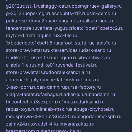
g2012.ru
tst-1.ru
shaggy-cat.ru
opsmgr.ru
ev-gallery.ru
g-2012.ru
ops-mgr.ru
accounts-112.ru
csm-demo.ru
poka-vse-doma2.ru
airgungames.ru
allseo-host.ru
tehosmotre.ru
varieta-yug.ru
cricetc1xbetr1xbetcc2.ru
raytor-d.ru
atillagunn.ru
3d-file.ru
1xbeticricetc1xbetti5.ru
uafoot-statti.ru
e-abis1c.ru
store-brawl-stars.ru
kts-services.ru
dark-sand.ru
sindika-01.ru
sp-life.ru
x-legion.ru
sib-archives.ru
e-abis-1-c.ru
sindika01.ru
venda-festival.ru
store-brawlstars.ru
dooraleksandria.ru
antenna-highly.ru
mine-lab-msk.ru
1-mus.ru
3-sex-porn.ru
ban-damn.ru
purse-factory.ru
viagra-tablet.ru
fasbags.ru
adler-jun.ru
bandamn.ru
fincontech.ru
3sexporn.ru
1mus.ru
darksand.ru
rebus-toys.ru
minelab-msk.ru
alabuga-cityhotel.ru
medsprawo-4-ka.ru
2864420.ru
blagodarenie-spb.ru
zajmy24.ru
tovudyi-4-kuhnyanazakaz.ru
brazzerscom.ru
medsprawo4ka.ru