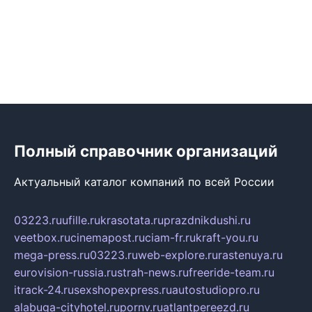
Полный справочник организаций
Актуальный каталог компаний по всей России
03223.ru
ufille.ru
krasotata.ru
prazdnikdushi.ru
veetbox.ru
cinemapost.ru
ciam-fr.ru
kraft-you.ru
mega-press.ru
03223.ru
web-explore.ru
rastenuya.ru
eurovision-russia.ru
strah-news.ru
freeride-team.ru
itrack-24.ru
sexshopexpress.ru
autostudiopro.ru
alabuga-cityhotel.ru
pornv.ru
atlantpereezd.ru