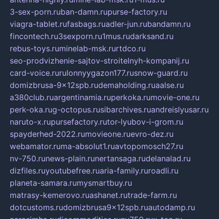
3-sex-porn.ru
ban-damn.ru
purse-factory.ru
viagra-tablet.ru
fasbags.ru
adler-jun.ru
bandamn.ru
fincontech.ru
3sexporn.ru
1mus.ru
darksand.ru
rebus-toys.ru
minelab-msk.ru
rtdco.ru
seo-prodvizhenie-sajtov-stroitelnyh-kompanij.ru
card-voice.ru
rulonnyygazon177.ru
snow-guard.ru
domizbrusa-9x12spb.ru
demaholding.ru
aalse.ru
a380club.ru
argentinamia.ru
perkoka.ru
movie-one.ru
perk-oka.ru
g-octopus.ru
sibarchives.ru
andreislyusar.ru
naruto-x.ru
pursefactory.ru
tor-lyubov-i-grom.ru
spayderhed-2022.ru
movieone.ru
evro-dez.ru
webamator.ru
ma-absolut1.ru
avtopomosch27.ru
nv-750.ru
news-plain.ru
nertansaga.ru
delanalad.ru
dizfiles.ru
youtubefree.ru
aria-family.ru
roadli.ru
planeta-samara.ru
mysmartbuy.ru
matrasy-kemerovo.ru
ashanet.ru
trade-farm.ru
dotcustoms.ru
domizbrusa9x12spb.ru
autodamp.ru