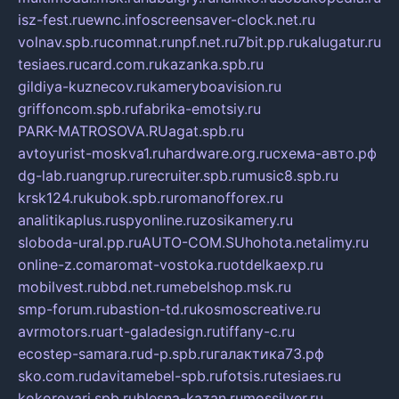
isz-fest.ru
ewnc.info
screensaver-clock.net.ru
volnav.spb.ru
comnat.ru
npf.net.ru
7bit.pp.ru
kalugatur.ru
tesiaes.ru
card.com.ru
kazanka.spb.ru
gildiya-kuznecov.ru
kameryboavision.ru
griffoncom.spb.ru
fabrika-emotsiy.ru
PARK-MATROSOVA.RU
agat.spb.ru
avtoyurist-moskva1.ru
hardware.org.ru
схема-авто.рф
dg-lab.ru
angrup.ru
recruiter.spb.ru
music8.spb.ru
krsk124.ru
kubok.spb.ru
romanofforex.ru
analitikaplus.ru
spyonline.ru
zosikamery.ru
sloboda-ural.pp.ru
AUTO-COM.SU
hohota.net
alimy.ru
online-z.com
aromat-vostoka.ru
otdelkaexp.ru
mobilvest.ru
bbd.net.ru
mebelshop.msk.ru
smp-forum.ru
bastion-td.ru
kosmoscreative.ru
avrmotors.ru
art-galadesign.ru
tiffany-c.ru
ecostep-samara.ru
d-p.spb.ru
галактика73.рф
sko.com.ru
davitamebel-spb.ru
fotsis.ru
tesiaes.ru
kokoroyari.spb.ru
blesna-kazan.ru
mossilver.ru