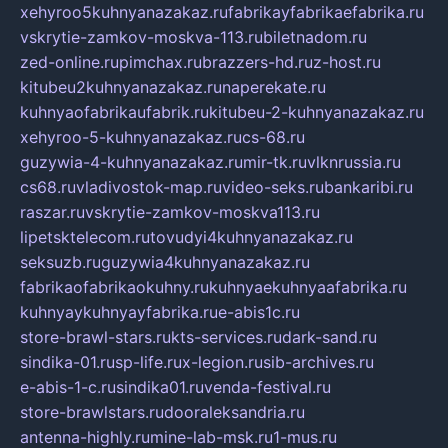
xehyroo5kuhnyanazakaz.ru
fabrikayfabrikaefabrika.ru
vskrytie-zamkov-moskva-113.ru
biletnadom.ru
zed-online.ru
pimchax.ru
brazzers-hd.ru
z-host.ru
kitubeu2kuhnyanazakaz.ru
naperekate.ru
kuhnyaofabrikaufabrik.ru
kitubeu-2-kuhnyanazakaz.ru
xehyroo-5-kuhnyanazakaz.ru
cs-68.ru
guzywia-4-kuhnyanazakaz.ru
mir-tk.ru
vlknrussia.ru
cs68.ru
vladivostok-map.ru
video-seks.ru
bankaribi.ru
raszar.ru
vskrytie-zamkov-moskva113.ru
lipetsktelecom.ru
tovudyi4kuhnyanazakaz.ru
seksuzb.ru
guzywia4kuhnyanazakaz.ru
fabrikaofabrikaokuhny.ru
kuhnyaekuhnyaafabrika.ru
kuhnyaykuhnyayfabrika.ru
e-abis1c.ru
store-brawl-stars.ru
kts-services.ru
dark-sand.ru
sindika-01.ru
sp-life.ru
x-legion.ru
sib-archives.ru
e-abis-1-c.ru
sindika01.ru
venda-festival.ru
store-brawlstars.ru
dooraleksandria.ru
antenna-highly.ru
mine-lab-msk.ru
1-mus.ru