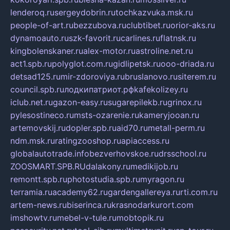
lenderoq.ru
sergeydobrin.ru
tochkazvuka.msk.ru
people-of-art.ru
bezzubova.ru
clubtibet.ru
orior-aks.ru
dynamoauto.ru
szk-favorit.ru
carlines.ru
flatnsk.ru
kingbolenskaner.ru
alex-motor.ru
astroline.net.ru
act1.spb.ru
polyglot.com.ru
gidlipetsk.ru
ooo-driada.ru
detsad125.ru
mir-zdoroviya.ru
bruslanovo.ru
siterem.ru
council.spb.ru
лодкипатриот.рф
kafekolizey.ru
iclub.net.ru
gazon-easy.ru
sugarepilekb.ru
grinox.ru
pylesostineco.ru
msts-ozarenie.ru
kameryjooan.ru
artemovskij.ru
dopler.spb.ru
aid70.ru
metall-perm.ru
ndm.msk.ru
ratingzooshop.ru
apiaccess.ru
globalautotrade.info
bezverhovskoe.ru
drsschool.ru
ZOOSMART.SPB.RU
dalakony.ru
medikijob.ru
remontt.spb.ru
photostudia.spb.ru
myragon.ru
terramia.ru
academy62.ru
gardengallereya.ru
rti.com.ru
artem-news.ru
biserinca.ru
krasnodarkurort.com
imshowtv.ru
mebel-v-tule.ru
mobtopik.ru