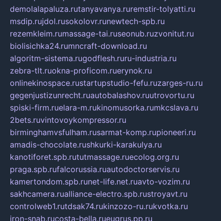
demolalapaluza.ru
tanyavanya.ru
remstir-tolyatti.ru
msdip.ru
jdol.ru
sokolovr.ru
newtech-spb.ru
rezemkleim.ru
massage-tai.ru
seonub.ru
zvonitut.ru
biolisichka24.ru
mncraft-download.ru
algoritm-sistema.ru
godflesh.ru
ru-industria.ru
zebra-tlt.ru
okna-proficom.ru
erynok.ru
onlinekinospace.ru
startupstudio-fefu.ru
zarges-ru.ru
gegenjustizunrecht.ru
autobalashov.ru
utrovortu.ru
spiski-firm.ru
elara-m.ru
kinomusorka.ru
mkcslava.ru
2bets.ru
vintovoykompressor.ru
birminghamvsfulham.ru
sarmat-komp.ru
pioneeri.ru
amadis-chocolate.ru
shkurki-karakulya.ru
kanotiforet.spb.ru
tutmassage.ru
ecolog.org.ru
praga.spb.ru
falcorussia.ru
autodoctorservis.ru
kamertondom.spb.ru
net-life.net.ru
avto-vozim.ru
sakhcamera.ru
alliance-electro.spb.ru
stroyavt.ru
controlweb1.ru
tdsak74.ru
kinzozo-ru.ru
kvotka.ru
iron-snab.ru
costa-bella.ru
eugrus.pp.ru