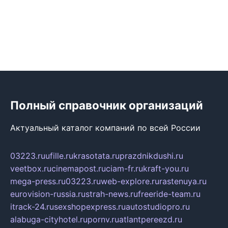
Полный справочник организаций
Актуальный каталог компаний по всей России
03223.ru
ufille.ru
krasotata.ru
prazdnikdushi.ru
veetbox.ru
cinemapost.ru
ciam-fr.ru
kraft-you.ru
mega-press.ru
03223.ru
web-explore.ru
rastenuya.ru
eurovision-russia.ru
strah-news.ru
freeride-team.ru
itrack-24.ru
sexshopexpress.ru
autostudiopro.ru
alabuga-cityhotel.ru
pornv.ru
atlantpereezd.ru