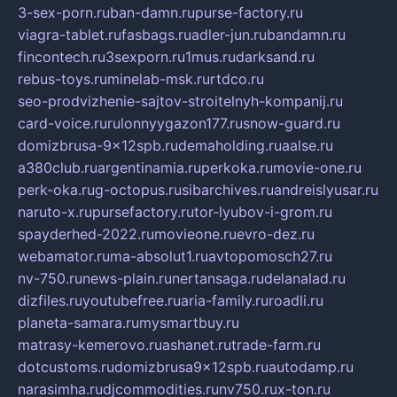
3-sex-porn.ru
ban-damn.ru
purse-factory.ru
viagra-tablet.ru
fasbags.ru
adler-jun.ru
bandamn.ru
fincontech.ru
3sexporn.ru
1mus.ru
darksand.ru
rebus-toys.ru
minelab-msk.ru
rtdco.ru
seo-prodvizhenie-sajtov-stroitelnyh-kompanij.ru
card-voice.ru
rulonnyygazon177.ru
snow-guard.ru
domizbrusa-9x12spb.ru
demaholding.ru
aalse.ru
a380club.ru
argentinamia.ru
perkoka.ru
movie-one.ru
perk-oka.ru
g-octopus.ru
sibarchives.ru
andreislyusar.ru
naruto-x.ru
pursefactory.ru
tor-lyubov-i-grom.ru
spayderhed-2022.ru
movieone.ru
evro-dez.ru
webamator.ru
ma-absolut1.ru
avtopomosch27.ru
nv-750.ru
news-plain.ru
nertansaga.ru
delanalad.ru
dizfiles.ru
youtubefree.ru
aria-family.ru
roadli.ru
planeta-samara.ru
mysmartbuy.ru
matrasy-kemerovo.ru
ashanet.ru
trade-farm.ru
dotcustoms.ru
domizbrusa9x12spb.ru
autodamp.ru
narasimha.ru
djcommodities.ru
nv750.ru
x-ton.ru