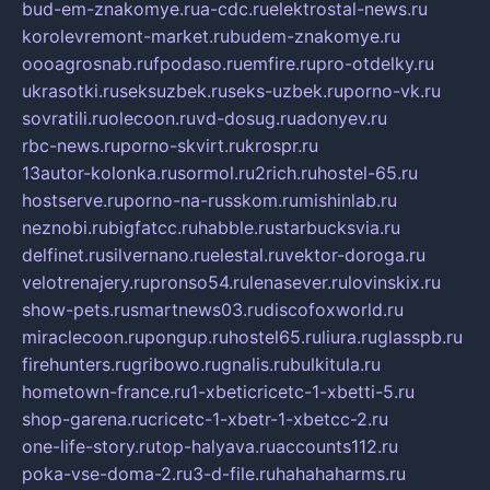
bud-em-znakomye.ru
a-cdc.ru
elektrostal-news.ru
korolevremont-market.ru
budem-znakomye.ru
oooagrosnab.ru
fpodaso.ru
emfire.ru
pro-otdelky.ru
ukrasotki.ru
seksuzbek.ru
seks-uzbek.ru
porno-vk.ru
sovratili.ru
olecoon.ru
vd-dosug.ru
adonyev.ru
rbc-news.ru
porno-skvirt.ru
krospr.ru
13autor-kolonka.ru
sormol.ru
2rich.ru
hostel-65.ru
hostserve.ru
porno-na-russkom.ru
mishinlab.ru
neznobi.ru
bigfatcc.ru
habble.ru
starbucksvia.ru
delfinet.ru
silvernano.ru
elestal.ru
vektor-doroga.ru
velotrenajery.ru
pronso54.ru
lenasever.ru
lovinskix.ru
show-pets.ru
smartnews03.ru
discofoxworld.ru
miraclecoon.ru
pongup.ru
hostel65.ru
liura.ru
glasspb.ru
firehunters.ru
gribowo.ru
gnalis.ru
bulkitula.ru
hometown-france.ru
1-xbeticricetc-1-xbetti-5.ru
shop-garena.ru
cricetc-1-xbetr-1-xbetcc-2.ru
one-life-story.ru
top-halyava.ru
accounts112.ru
poka-vse-doma-2.ru
3-d-file.ru
hahahaharms.ru