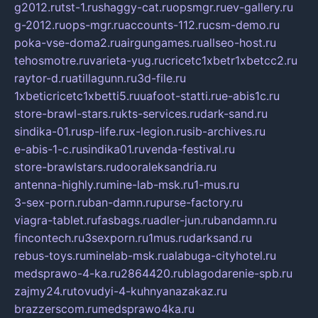
g2012.ru
tst-1.ru
shaggy-cat.ru
opsmgr.ru
ev-gallery.ru
g-2012.ru
ops-mgr.ru
accounts-112.ru
csm-demo.ru
poka-vse-doma2.ru
airgungames.ru
allseo-host.ru
tehosmotre.ru
varieta-yug.ru
cricetc1xbetr1xbetcc2.ru
raytor-d.ru
atillagunn.ru
3d-file.ru
1xbeticricetc1xbetti5.ru
uafoot-statti.ru
e-abis1c.ru
store-brawl-stars.ru
kts-services.ru
dark-sand.ru
sindika-01.ru
sp-life.ru
x-legion.ru
sib-archives.ru
e-abis-1-c.ru
sindika01.ru
venda-festival.ru
store-brawlstars.ru
dooraleksandria.ru
antenna-highly.ru
mine-lab-msk.ru
1-mus.ru
3-sex-porn.ru
ban-damn.ru
purse-factory.ru
viagra-tablet.ru
fasbags.ru
adler-jun.ru
bandamn.ru
fincontech.ru
3sexporn.ru
1mus.ru
darksand.ru
rebus-toys.ru
minelab-msk.ru
alabuga-cityhotel.ru
medsprawo-4-ka.ru
2864420.ru
blagodarenie-spb.ru
zajmy24.ru
tovudyi-4-kuhnyanazakaz.ru
brazzerscom.ru
medsprawo4ka.ru