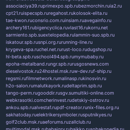
associaciya39.ru
primexpo.spb.ru
bezmorchin.ru
ia2.ru
cpt21.ru
ispecspb.ru
regahost.ru
kolosok-elita.ru
tae-kwon.ru
consrio.com.ru
insiam.ru
avegainfo.ru
archery161.ru
bigencyclica.ru
vlast16.ru
korru.net
sarmiento.spb.su
extelopedia.ru
lammin-suo.spb.ru
iskatour.spb.ru
snpi.org.ru
running-line.ru
krygeva-spa.ru
chel.net.ru
rust-loco.ru
dugshop.ru
hl-beta.spb.ru
school494.spb.ru
mymubaby.ru
epoha-metalband.ru
ngr.spb.ru
rusgosnews.com
dieselvostok.ru
24hostel.msk.ru
w-dev.ru
f-ship.ru
regsmi.ru
filmnetwork.ru
malinasp.ru
kinosvin.ru
h2o-salon.ru
malutkayork.ru
deltaprim.spb.ru
tango-perm.ru
gooddir.ru
sgv.su
multiki-online.com
webkrasotki.com
cherinvest.ru
detskiy-ostrov.ru
ankou.spb.ru
alvesta1.ru
pdf-creator.ru
nix-files.org.ru
sakhatoday.ru
elektrikersymboler.ru
sputnikyes.ru
golf2club.msk.ru
aeforums.ru
zallclub.ru
multimodal.msk.ru
habaigry.ru
haikko.ru
sobakopedia.ru