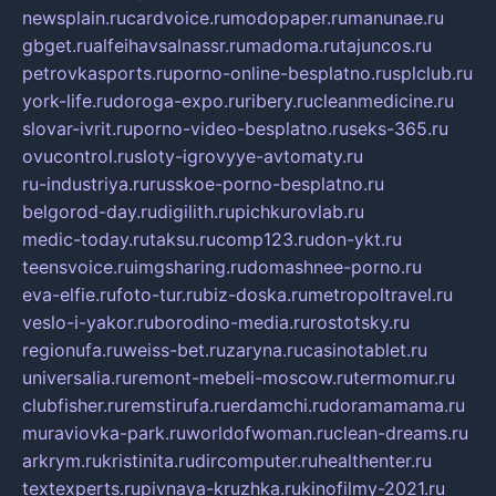
newsplain.ru
cardvoice.ru
modopaper.ru
manunae.ru
gbget.ru
alfeihavsalnassr.ru
madoma.ru
tajuncos.ru
petrovkasports.ru
porno-online-besplatno.ru
splclub.ru
york-life.ru
doroga-expo.ru
ribery.ru
cleanmedicine.ru
slovar-ivrit.ru
porno-video-besplatno.ru
seks-365.ru
ovucontrol.ru
sloty-igrovyye-avtomaty.ru
ru-industriya.ru
russkoe-porno-besplatno.ru
belgorod-day.ru
digilith.ru
pichkurovlab.ru
medic-today.ru
taksu.ru
comp123.ru
don-ykt.ru
teensvoice.ru
imgsharing.ru
domashnee-porno.ru
eva-elfie.ru
foto-tur.ru
biz-doska.ru
metropoltravel.ru
veslo-i-yakor.ru
borodino-media.ru
rostotsky.ru
regionufa.ru
weiss-bet.ru
zaryna.ru
casinotablet.ru
universalia.ru
remont-mebeli-moscow.ru
termomur.ru
clubfisher.ru
remstirufa.ru
erdamchi.ru
doramamama.ru
muraviovka-park.ru
worldofwoman.ru
clean-dreams.ru
arkrym.ru
kristinita.ru
dircomputer.ru
healthenter.ru
textexperts.ru
pivnaya-kruzhka.ru
kinofilmy-2021.ru