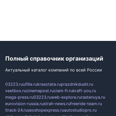
Полный справочник организаций
Актуальный каталог компаний по всей России
03223.ru
ufille.ru
krasotata.ru
prazdnikdushi.ru
veetbox.ru
cinemapost.ru
ciam-fr.ru
kraft-you.ru
mega-press.ru
03223.ru
web-explore.ru
rastenuya.ru
eurovision-russia.ru
strah-news.ru
freeride-team.ru
itrack-24.ru
sexshopexpress.ru
autostudiopro.ru