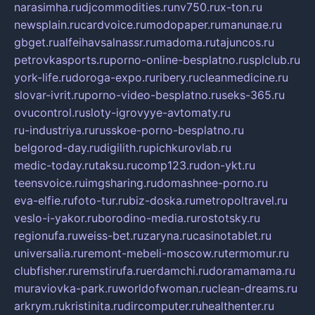
narasimha.ru
djcommodities.ru
nv750.ru
x-ton.ru
newsplain.ru
cardvoice.ru
modopaper.ru
manunae.ru
gbget.ru
alfeihavsalnassr.ru
madoma.ru
tajuncos.ru
petrovkasports.ru
porno-online-besplatno.ru
splclub.ru
york-life.ru
doroga-expo.ru
ribery.ru
cleanmedicine.ru
slovar-ivrit.ru
porno-video-besplatno.ru
seks-365.ru
ovucontrol.ru
sloty-igrovyye-avtomaty.ru
ru-industriya.ru
russkoe-porno-besplatno.ru
belgorod-day.ru
digilith.ru
pichkurovlab.ru
medic-today.ru
taksu.ru
comp123.ru
don-ykt.ru
teensvoice.ru
imgsharing.ru
domashnee-porno.ru
eva-elfie.ru
foto-tur.ru
biz-doska.ru
metropoltravel.ru
veslo-i-yakor.ru
borodino-media.ru
rostotsky.ru
regionufa.ru
weiss-bet.ru
zaryna.ru
casinotablet.ru
universalia.ru
remont-mebeli-moscow.ru
termomur.ru
clubfisher.ru
remstirufa.ru
erdamchi.ru
doramamama.ru
muraviovka-park.ru
worldofwoman.ru
clean-dreams.ru
arkrym.ru
kristinita.ru
dircomputer.ru
healthenter.ru