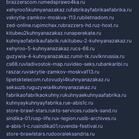
brazzerscom.ru
medsprawo4ka.ru
xehyroo5kuhnyanazakaz.ru
fabrikayfabrikaefabrika.ru
vskrytie-zamkov-moskva-113.ru
biletnadom.ru
zed-online.ru
pimchax.ru
brazzers-hd.ru
z-host.ru
kitubeu2kuhnyanazakaz.ru
naperekate.ru
kuhnyaofabrikaufabrik.ru
kitubeu-2-kuhnyanazakaz.ru
xehyroo-5-kuhnyanazakaz.ru
cs-68.ru
guzywia-4-kuhnyanazakaz.ru
mir-tk.ru
vlknrussia.ru
cs68.ru
vladivostok-map.ru
video-seks.ru
bankaribi.ru
raszar.ru
vskrytie-zamkov-moskva113.ru
lipetsktelecom.ru
tovudyi4kuhnyanazakaz.ru
seksuzb.ru
guzywia4kuhnyanazakaz.ru
fabrikaofabrikaokuhny.ru
kuhnyaekuhnyaafabrika.ru
kuhnyaykuhnyayfabrika.ru
e-abis1c.ru
store-brawl-stars.ru
kts-services.ru
dark-sand.ru
sindika-01.ru
sp-life.ru
x-legion.ru
sib-archives.ru
e-abis-1-c.ru
sindika01.ru
venda-festival.ru
store-brawlstars.ru
dooraleksandria.ru