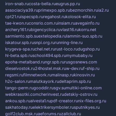
iron-snab.ru
costa-bella.ru
eugrus.pp.ru
associaciya39.ru
primexpo.spb.ru
bezmorchin.ru
ia2.ru
cpt21.ru
ispecspb.ru
regahost.ru
kolosok-elita.ru
tae-kwon.ru
consrio.com.ru
insiam.ru
avegainfo.ru
archery161.ru
bigencyclica.ru
vlast16.ru
korru.net
sarmiento.spb.su
extelopedia.ru
lammin-suo.spb.ru
iskatour.spb.ru
snpi.org.ru
running-line.ru
krygeva-spa.ru
chel.net.ru
rust-loco.ru
dugshop.ru
hl-beta.spb.ru
school494.spb.ru
mymubaby.ru
epoha-metalband.ru
ngr.spb.ru
rusgosnews.com
dieselvostok.ru
24hostel.msk.ru
w-dev.ru
f-ship.ru
regsmi.ru
filmnetwork.ru
malinasp.ru
kinosvin.ru
h2o-salon.ru
malutkayork.ru
deltaprim.spb.ru
tango-perm.ru
gooddir.ru
sgv.su
multiki-online.com
webkrasotki.com
cherinvest.ru
detskiy-ostrov.ru
ankou.spb.ru
alvesta1.ru
pdf-creator.ru
nix-files.org.ru
sakhatoday.ru
elektrikersymboler.ru
sputnikyes.ru
golf2club.msk.ru
aeforums.ru
zallclub.ru