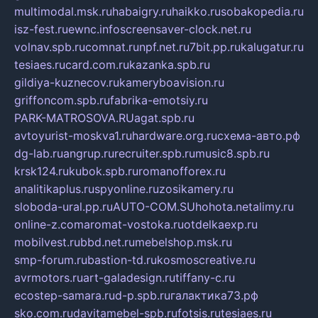
multimodal.msk.ru
habaigry.ru
haikko.ru
sobakopedia.ru
isz-fest.ru
ewnc.info
screensaver-clock.net.ru
volnav.spb.ru
comnat.ru
npf.net.ru
7bit.pp.ru
kalugatur.ru
tesiaes.ru
card.com.ru
kazanka.spb.ru
gildiya-kuznecov.ru
kameryboavision.ru
griffoncom.spb.ru
fabrika-emotsiy.ru
PARK-MATROSOVA.RU
agat.spb.ru
avtoyurist-moskva1.ru
hardware.org.ru
схема-авто.рф
dg-lab.ru
angrup.ru
recruiter.spb.ru
music8.spb.ru
krsk124.ru
kubok.spb.ru
romanofforex.ru
analitikaplus.ru
spyonline.ru
zosikamery.ru
sloboda-ural.pp.ru
AUTO-COM.SU
hohota.net
alimy.ru
online-z.com
aromat-vostoka.ru
otdelkaexp.ru
mobilvest.ru
bbd.net.ru
mebelshop.msk.ru
smp-forum.ru
bastion-td.ru
kosmoscreative.ru
avrmotors.ru
art-galadesign.ru
tiffany-c.ru
ecostep-samara.ru
d-p.spb.ru
галактика73.рф
sko.com.ru
davitamebel-spb.ru
fotsis.ru
tesiaes.ru