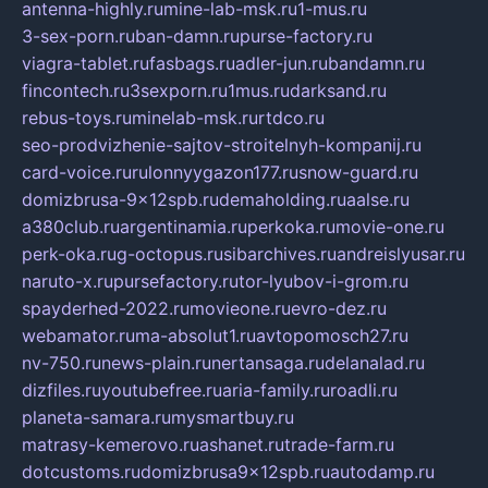
antenna-highly.ru
mine-lab-msk.ru
1-mus.ru
3-sex-porn.ru
ban-damn.ru
purse-factory.ru
viagra-tablet.ru
fasbags.ru
adler-jun.ru
bandamn.ru
fincontech.ru
3sexporn.ru
1mus.ru
darksand.ru
rebus-toys.ru
minelab-msk.ru
rtdco.ru
seo-prodvizhenie-sajtov-stroitelnyh-kompanij.ru
card-voice.ru
rulonnyygazon177.ru
snow-guard.ru
domizbrusa-9x12spb.ru
demaholding.ru
aalse.ru
a380club.ru
argentinamia.ru
perkoka.ru
movie-one.ru
perk-oka.ru
g-octopus.ru
sibarchives.ru
andreislyusar.ru
naruto-x.ru
pursefactory.ru
tor-lyubov-i-grom.ru
spayderhed-2022.ru
movieone.ru
evro-dez.ru
webamator.ru
ma-absolut1.ru
avtopomosch27.ru
nv-750.ru
news-plain.ru
nertansaga.ru
delanalad.ru
dizfiles.ru
youtubefree.ru
aria-family.ru
roadli.ru
planeta-samara.ru
mysmartbuy.ru
matrasy-kemerovo.ru
ashanet.ru
trade-farm.ru
dotcustoms.ru
domizbrusa9x12spb.ru
autodamp.ru