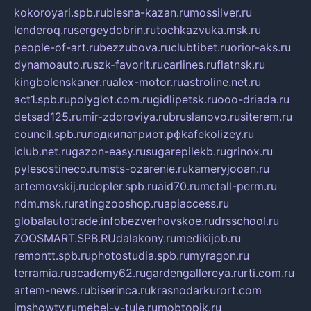
kokoroyari.spb.ru
blesna-kazan.ru
mossilver.ru
lenderoq.ru
sergeydobrin.ru
tochkazvuka.msk.ru
people-of-art.ru
bezzubova.ru
clubtibet.ru
orior-aks.ru
dynamoauto.ru
szk-favorit.ru
carlines.ru
flatnsk.ru
kingbolenskaner.ru
alex-motor.ru
astroline.net.ru
act1.spb.ru
polyglot.com.ru
gidlipetsk.ru
ooo-driada.ru
detsad125.ru
mir-zdoroviya.ru
bruslanovo.ru
siterem.ru
council.spb.ru
лодкипатриот.рф
kafekolizey.ru
iclub.net.ru
gazon-easy.ru
sugarepilekb.ru
grinox.ru
pylesostineco.ru
msts-ozarenie.ru
kameryjooan.ru
artemovskij.ru
dopler.spb.ru
aid70.ru
metall-perm.ru
ndm.msk.ru
ratingzooshop.ru
apiaccess.ru
globalautotrade.info
bezverhovskoe.ru
drsschool.ru
ZOOSMART.SPB.RU
dalakony.ru
medikijob.ru
remontt.spb.ru
photostudia.spb.ru
myragon.ru
terramia.ru
academy62.ru
gardengallereya.ru
rti.com.ru
artem-news.ru
biserinca.ru
krasnodarkurort.com
imshowtv.ru
mebel-v-tule.ru
mobtopik.ru