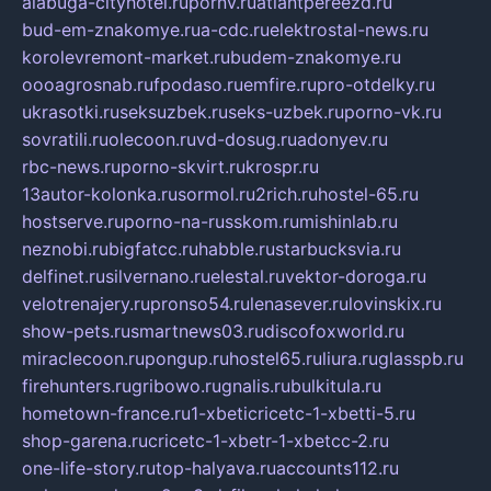
alabuga-cityhotel.ru
pornv.ru
atlantpereezd.ru
bud-em-znakomye.ru
a-cdc.ru
elektrostal-news.ru
korolevremont-market.ru
budem-znakomye.ru
oooagrosnab.ru
fpodaso.ru
emfire.ru
pro-otdelky.ru
ukrasotki.ru
seksuzbek.ru
seks-uzbek.ru
porno-vk.ru
sovratili.ru
olecoon.ru
vd-dosug.ru
adonyev.ru
rbc-news.ru
porno-skvirt.ru
krospr.ru
13autor-kolonka.ru
sormol.ru
2rich.ru
hostel-65.ru
hostserve.ru
porno-na-russkom.ru
mishinlab.ru
neznobi.ru
bigfatcc.ru
habble.ru
starbucksvia.ru
delfinet.ru
silvernano.ru
elestal.ru
vektor-doroga.ru
velotrenajery.ru
pronso54.ru
lenasever.ru
lovinskix.ru
show-pets.ru
smartnews03.ru
discofoxworld.ru
miraclecoon.ru
pongup.ru
hostel65.ru
liura.ru
glasspb.ru
firehunters.ru
gribowo.ru
gnalis.ru
bulkitula.ru
hometown-france.ru
1-xbeticricetc-1-xbetti-5.ru
shop-garena.ru
cricetc-1-xbetr-1-xbetcc-2.ru
one-life-story.ru
top-halyava.ru
accounts112.ru