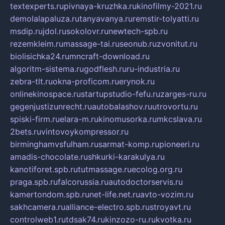
textexperts.ru
pivnaya-kruzhka.ru
kinofilmy-2021.ru
demolalapaluza.ru
tanyavanya.ru
remstir-tolyatti.ru
msdip.ru
jdol.ru
sokolovr.ru
newtech-spb.ru
rezemkleim.ru
massage-tai.ru
seonub.ru
zvonitut.ru
biolisichka24.ru
mncraft-download.ru
algoritm-sistema.ru
godflesh.ru
ru-industria.ru
zebra-tlt.ru
okna-proficom.ru
erynok.ru
onlinekinospace.ru
startupstudio-fefu.ru
zarges-ru.ru
gegenjustizunrecht.ru
autobalashov.ru
utrovortu.ru
spiski-firm.ru
elara-m.ru
kinomusorka.ru
mkcslava.ru
2bets.ru
vintovoykompressor.ru
birminghamvsfulham.ru
sarmat-komp.ru
pioneeri.ru
amadis-chocolate.ru
shkurki-karakulya.ru
kanotiforet.spb.ru
tutmassage.ru
ecolog.org.ru
praga.spb.ru
falcorussia.ru
autodoctorservis.ru
kamertondom.spb.ru
net-life.net.ru
avto-vozim.ru
sakhcamera.ru
alliance-electro.spb.ru
stroyavt.ru
controlweb1.ru
tdsak74.ru
kinzozo-ru.ru
kvotka.ru