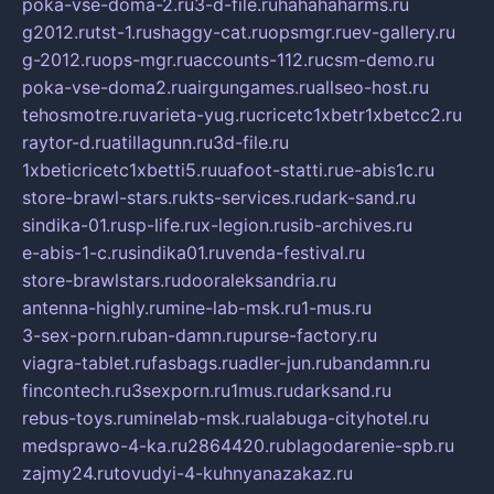
poka-vse-doma-2.ru
3-d-file.ru
hahahaharms.ru
g2012.ru
tst-1.ru
shaggy-cat.ru
opsmgr.ru
ev-gallery.ru
g-2012.ru
ops-mgr.ru
accounts-112.ru
csm-demo.ru
poka-vse-doma2.ru
airgungames.ru
allseo-host.ru
tehosmotre.ru
varieta-yug.ru
cricetc1xbetr1xbetcc2.ru
raytor-d.ru
atillagunn.ru
3d-file.ru
1xbeticricetc1xbetti5.ru
uafoot-statti.ru
e-abis1c.ru
store-brawl-stars.ru
kts-services.ru
dark-sand.ru
sindika-01.ru
sp-life.ru
x-legion.ru
sib-archives.ru
e-abis-1-c.ru
sindika01.ru
venda-festival.ru
store-brawlstars.ru
dooraleksandria.ru
antenna-highly.ru
mine-lab-msk.ru
1-mus.ru
3-sex-porn.ru
ban-damn.ru
purse-factory.ru
viagra-tablet.ru
fasbags.ru
adler-jun.ru
bandamn.ru
fincontech.ru
3sexporn.ru
1mus.ru
darksand.ru
rebus-toys.ru
minelab-msk.ru
alabuga-cityhotel.ru
medsprawo-4-ka.ru
2864420.ru
blagodarenie-spb.ru
zajmy24.ru
tovudyi-4-kuhnyanazakaz.ru